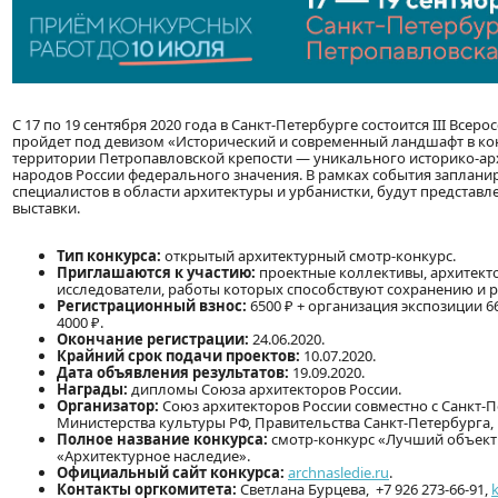
С 17 по 19 сентября 2020 года в Санкт-Петербурге состоится III Все
пройдет под девизом «Исторический и современный ландшафт в конт
территории Петропавловской крепости — уникального историко-арх
народов России федерального значения. В рамках события заплан
специалистов в области архитектуры и урбанистки, будут представ
выставки.
Тип конкурса:
открытый архитектурный смотр-конкурс.
Приглашаются к участию:
проектные коллективы, архитект
исследователи, работы которых способствуют сохранению и 
Регистрационный взнос:
6500 ₽ + организация экспозиции 6
4000 ₽.
Окончание регистрации:
24.06.2020.
Крайний срок подачи проектов:
10.07.2020.
Дата объявления результатов:
19.09.2020.
Награды:
дипломы Союза архитекторов России.
Организатор:
Союз архитекторов России совместно с Санкт-
Министерства культуры РФ, Правительства Санкт-Петербурга, 
Полное название конкурса:
смотр-конкурс «Лучший объект с
«Архитектурное наследие».
Официальный сайт конкурса:
archnasledie.ru
.
Контакты оргкомитета:
Светлана Бурцева, +7 926 273-66-91,