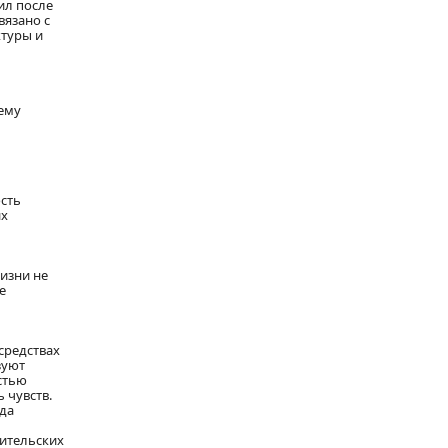
ил после
вязано с
ктуры и
шему
сть
их
изни не
е
средствах
зуют
стью
 чувств.
гда
бительских