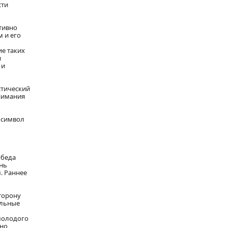
сти
тивно
 и его
е таких
и
 и
стический
внимания
о символ
обеда
ень
. Раннее
торону
ельные
молодого
чно