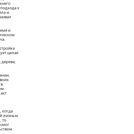
рхнего
 подхода к
ила и
назвал
ремя и
гическом
ча.
остройка
ует целая
 дерева,
ании,
своих
 в
ом
 акт
, когда
ой жизнью
, то
 смог
ьством