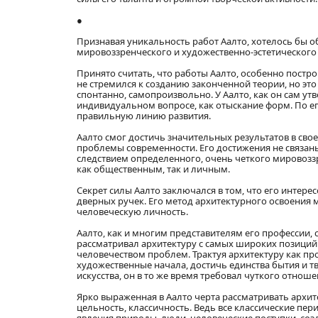
●
Признавая уникальность работ Аалто, хотелось бы о
мировоззренческого и художественно-эстетического 
Принято считать, что работы Аалто, особенно постро
не стремился к созданию законченной теории, но это
спонтанно, самопроизвольно. У Аалто, как он сам ут
индивидуальном вопросе, как отыскание форм. По ег
правильную линию развития.
Аалто смог достичь значительных результатов в св
проблемы современности. Его достижения не связан
следствием определенного, очень четкого мировозз
как общественным, так и личным.
Секрет силы Аалто заключался в том, что его интер
дверных ручек. Его метод архитектурного освоения 
человеческую личность.
Аалто, как и многим представителям его профессии,
рассматривал архитектуру с самых широких позиций
человечеством проблем. Трактуя архитектуру как п
художественные начала, достичь единства бытия и 
искусства, он в то же время требовал чуткого отнош
Ярко выраженная в Аалто черта рассматривать архит
цельность, классичность. Ведь все классические п