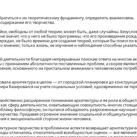
братиться к их теоретическому фундаменту, определить взаимосвязь
содержании его творчества.
йки, свободны от любой теории, может быть, даже случайны. Безуслов
 не значит, что у него не было программы, что его произведения рож
верждал, не было времени для создания теорий, которые бы помогли в
о мнению, только жизнь, ее изучение и наблюдение способны указать
оей деятельности благодаря непрерывным поискам ответа на многие а
ы с признанием абсолютности поставленных проблем, а скорее являю
рения, основанного на пристальном внимании к человеческим потре
есовала архитектура в целом — от городской планировки до конструкц
мира базировался на учете социальных условий, одновременно не теря
 свойственно расширенное понимание архитектуры и ее роли в общест
 как сферу деятельности, охватывающую совокупность многих стоящи
роблему философскую, он пытался объединить разрозненные научные 
творчества. Придавая огромное значение социальной и общекультурн
ения к эмоциональной стороне жизни человека.
ектурное творчество в проблемном аспекте возвращает архитектуре е
ериоды отличались относительной всеобщностью оценок — все явления