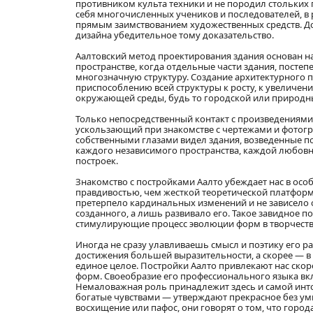
противником культа техники и не породил стольких п
себя многочисленных учеников и последователей, в 
прямым заимствованием художественных средств. Д
дизайна убедительное тому доказательство.
Аалтовский метод проектирования здания основан н
пространстве, когда отдельные части здания, посте
многозначную структуру. Создание архитектурного 
приспособлению всей структуры к росту, к увеличен
окружающей среды, будь то городской или природны
Только непосредственный контакт с произведениями
ускользающий при знакомстве с чертежами и фотограф
собственными глазами видел здания, возведенные п
каждого независимого пространства, каждой любовн
построек.
Знакомство с постройками Аалто убеждает нас в осо
правдивостью, чем жесткой теоретической платформо
претерпело кардинальных изменений и не зависело 
созданного, а лишь развивало его. Такое завидное 
стимулирующие процесс эволюции форм в творчеств
Иногда не сразу улавливаешь смысл и поэтику его ра
достижения большей выразительности, а скорее — 
единое целое. Постройки Аалто привлекают нас ско
форм. Своеобразие его профессионального языка вкл
Немаловажная роль принадлежит здесь и самой инто
богатые чувствами — утверждают прекрасное без ум
восхищение или пафос, они говорят о том, что гор