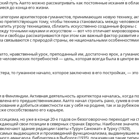
кий путь Аалто можно рассматривать как постоянные искания в обла
иеся до конца его жизни.
к категории архитекторов-гуманистов, принимающих новую технику, ак
о препятствующих тому, чтобы техника становилась между человеком
атить угрозу техницизма, сблизить искусственно созданные формы с
жду точными науками и искусством — вот что отличает мировоззрени
и и свободы рассматриваются при этом как важный фактор развития 
а связываются с природой страны, ее национальными особенностями
алто, нравственный урок, преподанный им, достаточно ярок, а гумани
е человеческих потребностей — цель, которая всегда была в центре 
тера, то гуманное начало, которое заключено в его постройках, — эт
и в Финляндии. Активная деятельность архитектора началась, когда п
влена его предшественниками. Аалто начал строить рано, сумев в оч
ование и добиться известности как у себя на родине, так и за рубежом
же способствовало его карьере.
ицизма, но уже в конце 20-х годов он безоговорочно переходит на с
ждающей свои позиции в северных странах Европы. Наиболее значит
ключают здание редакции газеты «Турун Саномат» в Турку (1929),
из самых выдающихся и произведений функционализма, выдвинувшее 
ного авангарда, библиотека в Выборге (1935), показавшая такие типи