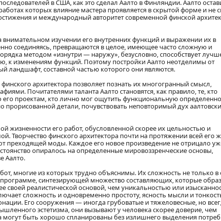
оследователей в США, как это сделал Аалто в Финляндии. Аалто остав
работах которых влияние мастера проявляется в скрытой форме и не с
остижения и международный авторитет современной финской архите
а внимательном изучении его внутренних функций и выражении их в
пенно соединяясь, превращаются в целое, имеющее часто сложную и
порядка методом «изнутри — наружу», безусловно, способствует луч
ию, к изменениям функций. Поэтому постройки Аалто неотделимы от
й ландшафт, составной частью которого они являются.
 финского архитектора позволяет познать их многогранный смысл,
иями. Почитателями таланта Аалто становятся, как правило, те, кто
о его проектам, кто лично мог ощутить функциональную определенно
о прорисованной детали, почувствовать неповторимый дух аалтовск
бой жизненности его работ, обусловленной скорее их цельностью и
й. Творчество финского архитектора почти на протяжении всей его ж
от преходящей моды. Каждое его новое произведение не отрицало уж
постоянство опиралось на определенные мировоззренческие основы,
е Аалто.
бот, многие из которых трудно объяснимы. Их сложность не только в 
в программе, синтезирующей множество составляющих, которые обра
рее своей реалистической основой, чем уникальностью или изысканно
ючает сложность и одновременно простоту, ясность мысли и тонкость
нации. Его сооружения — иногда грубоватые и тяжеловесные, но все
ышленного эстетизма, они вызывают у человека скорее доверие, чем
ода могут быть хорошо спланированы без излишнего выделения потре