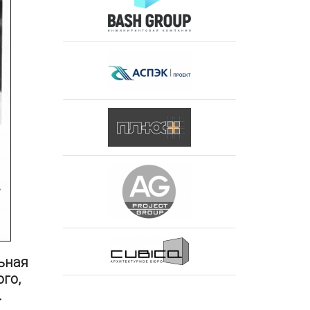
льная
ого,
.