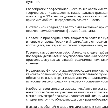
функций.
Своеобразие профессионального языка Аалто имеет г
творчество, опирающееся на национальные традици
архитектуры XX в. Аалто удачно соединил в своих р
яркие и самобытные средства выразительности.
Питательной средой для Аалто была не только архите
неисчерпаемый источник формообразования.
Не сложно проследить связь творчества Аалто и с к
в первую очередь Греции и Италии. Аалто относился
восхищался, так же, как и к своим современникам, —
Говоря о самобытности работ Аалто, не следует забы
последних десятилетий обусловлено главным образо
приемлющему как застывший традиционализм, так и 
границы.
Новаторство финского архитектора соединило как п
канонизированных средств и приемов раннего функци
обогатил ее язык. В сравнении с многими талантли
искусства, он смог соединить «краски» современност
Изобретая свои средства выражения, Аалто не всегда
новаторство было направлено на поиски не только н
меняющимся требованиям человеческой жизни. Оно 
спадов, постоянно обновляющегося и разнообразног
В связи с необычайно широким диапазоном деятельн