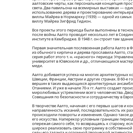
аалтовские черты, как персональная концепция про
света. Два павильона на всемирных выставках — один
использованию дерева и проектированию интерьера
виллы Майреа в Нормаркку (1939) — одной из самых
виллу Майреа Зигфрид Гидион.
Все проекты этого периода были выполнены в тесном 
после войны Аалто проводит несколько лет в Соедин
институте в Кембридже. В 1948 г. он строит там зда
Первая значительная послевоенная работа Аалто в Ф
из обычного кирпича и дерева прославила Аалто, ста
серия работ этого т. н. «красного» периода: Управле
университет в Ювяскюля и др., отличающихся масте
меди.
Аалто добивается успеха на многих архитектурных ко
Швеции, Франции, Австрии и других странах. В 60-е 
вершин в таких выдающихся архитектурных ансамбля
Отаниеми. И уже в начале 70-х гг. Аалто создает пр
миролюбивых устремлении всего человечества. Двор
Совещания по безопасности и сотрудничеству в Евро
В творчестве Аалто, начиная с его первых шагов и 
направленность исканий, последовательность их раз
происходили повороты и изменения. Однако такое д
его искусства. Наперекор условным границам периодо
опережая самого себя, то возвращаясь к старому, ес
широко реализовать свою программу в собственной с
силы его таланта и огромной творческой активности.