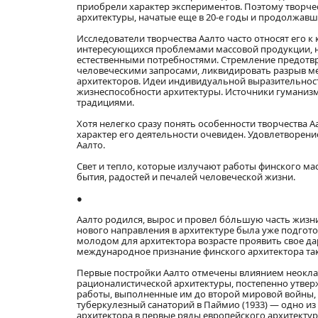
приобрели характер экспериментов. Поэтому творчес
архитектуры, начатые еще в 20-е годы и продолжавш
Исследователи творчества Аалто часто относят его 
интересующихся проблемами массовой продукции, н
естественными потребностями. Стремление предотвр
человеческими запросами, ликвидировать разрыв ме
архитекторов. Идеи индивидуальной выразительност
жизнеспособности архитектуры. Источники гуманизм
традициями.
Хотя нелегко сразу понять особенности творчества А
характер его деятельности очевиден. Удовлетворени
Аалто.
Свет и тепло, которые излучают работы финского мас
бытия, радостей и печалей человеческой жизни.
●
Аалто родился, вырос и провел бо́льшую часть жизн
нового направления в архитектуре была уже подгото
молодом для архитектора возрасте проявить свое дар
международное признание финского архитектора так
Первые постройки Аалто отмечены влиянием неокласс
рационалистической архитектуры, постепенно утвер
работы, выполненные им до второй мировой войны, в
туберкулезный санаторий в Паймио (1933) — одно 
архитектора в первые ряды европейского архитектур