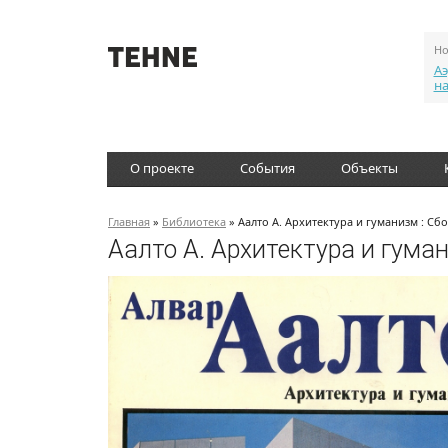
Но
Аэ
н
О проекте
События
Объекты
Главная
»
Библиотека
» Аалто А. Архитектура и гуманизм : Сб
Аалто А. Архитектура и гуман