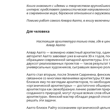
Книга знакомит с идеями и творчеством крупнейшего
интерес представят гуманистическая направленность
в современном мире, бережное отношение к окружающ
Помимо работ самого Алвара Аалто, в книгу включен
Для человека
Настоящая архитектура только там, где в цент
Алвар Аалто
Алвар Аалто — всемирно известный архитектор, один
авторитет Аалто завоевал уже в начале 30-х годов, 
образцами современной западной архитектуры. Его
двухсот реализованных проектов — таков результат 
универсальных художников, сыгравших важную роль
Аалто стал вторым, после Элиеля Сааринена, фински
связанное со многими явлениями архитектуры XX век
близких ему по взглядам архитекторов, то необходимо
«органической архитектуры» — достаточно обширно
архитектора как своеобразную линию развития приро
созданного природой, могут лучше всяких слов объя
архитектура». Финский мастер обладал редкой спо
решать эти задачи.
Аалто близок Райту осознанием органической цельно