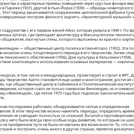
странства и характерные приемы освещения через круглые фонари ве
 в Париже (1937), другой в Нью-Йорке (1939) — образцы новаторского
. Этот период заканчивается сооружением целлюлозной фабрики Сун
 совершенных построек финского зодчего. «Архитектурной музыкой» 
содружестве с его первом женой Айно, которая умерла в 1949 г. По в
енных Штатах, где преподает архитектуру в Массачусетском техноло
ние общежития, изогнутые стены, которого выложены из красного кирпи
инляндии — общественный центр поселка в Сяюнятсало (1952). Эта п
в началом очень плодотворного периода в его творчестве. Затем след
ние пенсионного обеспечения (1956), Дом культуры в Хельсинки (1958),
рством композиции и использования основных материалов — кирпича,
нкурсах, в том числе и международных, проектирует и строит в ФРГ, Д
годы творчество Аалто становится еще шире и многограннее, достигая 
х, как общественный центр в Сейняиоки и Политехнический институт
оизведение, которое стало не только символом Финляндии, но и символ
ец «Финляндия», где летом 1975 года был подписан Заключительный
пе.
кончая последними работами, обнаруживается четкая и определенная
вития. В этом творчестве можно наметить периоды, определить время
еление не совпадает полностью со сложной, богатой и противоречив
в у него были всегда свои особые ходы развития, по которым он шел
ли на пройденном пути не были исчерпаны все возможности. То, что он
тране и построить очень много в других странах, является доказател