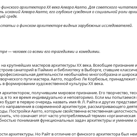
 финского архитектора XX века Алвара Аалто. Для советского читател
 исканий Алвара Аалто, его глубокие суждения о социальной роли ар
ей среде.
ы статьи о финском архитекторе видных зарубежных исследователей.
ре — человек со всеми его трагедиями и комедиями.
 на крупнейших мастеров архитектуры XX века. Всеобщее признание 
построив санаторий в Паймио и библиотеку в Выборге, ставшие класси
 профессиональная деятельности необычайно многообразна и широка
творческого пути мастера. Аалто, подобно Ле Корбюзье, принадлежит 
 в формировании художественной культуры XX века.
м архитектором, получившим мировое признание. Его творчество, тес
а, в то же время индивидуально и неповторимо. Если мы попытаемся
 будет в первую очередь назвать имя Ф. Л. Райта и других представите
го направления в современной архитектуре, рассматривающего деят
ды. Постройки Аалто, которым свойственна естественная целостност
снить, что означает этот часто употребляемый термин «органическая
собностью понимания функциональных задач архитектуры и умением 
сти архитектуры. Но Райт в отличие от финского архитектора был не