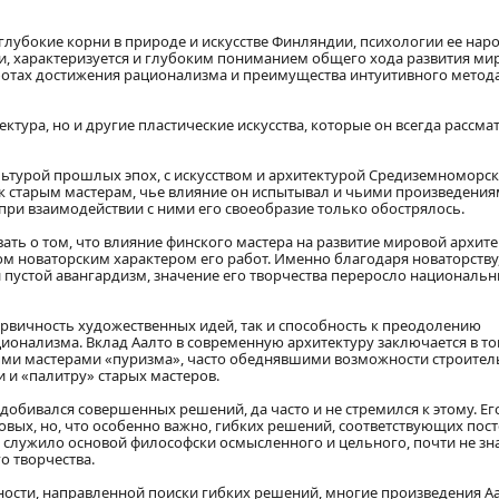
лубокие корни в природе и искусстве Финляндии, психологии ее наро
и, характеризуется и глубоким пониманием общего хода развития ми
аботах достижения рационализма и преимущества интуитивного метода
ктура, но и другие пластические искусства, которые он всегда рассма
ультурой прошлых эпох, с искусством и архитектурой Средиземноморск
 к старым мастерам, чье влияние он испытывал и чьими произведени
 при взаимодействии с ними его своеобразие только обострялось.
вать о том, что влияние финского мастера на развитие мировой архит
м новаторским характером его работ. Именно благодаря новаторству,
пустой авангардизм, значение его творчества переросло националь
ервичность художественных идей, так и способность к преодолению
онализма. Вклад Аалто в современную архитектуру заключается в том
выми мастерами «пуризма», часто обеднявшими возможности строител
и и «палитру» старых мастеров.
 добивался совершенных решений, да часто и не стремился к этому. Ег
овых, но, что особенно важно, гибких решений, соответствующих пос
служило основой философски осмысленного и цельного, почти не з
о творчества.
ости, направленной поиски гибких решений, многие произведения А