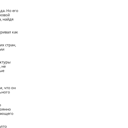
да. Но его
ровой
, найдя
тривал как
их стран,
ями
ектуры
 не
ные
, что он
ьного
о
тоянно
нающего
алто