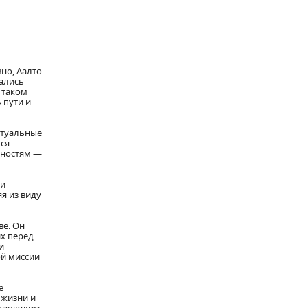
но, Аалто
дались
 таком
 пути и
ктуальные
тся
бностям —
ии
я из виду
ве. Он
х перед
и
ой миссии
е
 жизни и