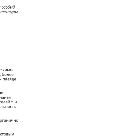
я особый
хитектуры
и
ческими
; более
к плеяде
но
 найти
лей т. н.
ельность
ь
органично
истовым