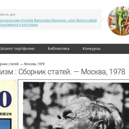
вость дня
розольная утопия Вальтера Молино, или Философия
апыляемого костюма
Каталог портфолио
Библиотека
Конкурсы
орник статей. — Москва, 1978
изм : Сборник статей. — Москва, 1978