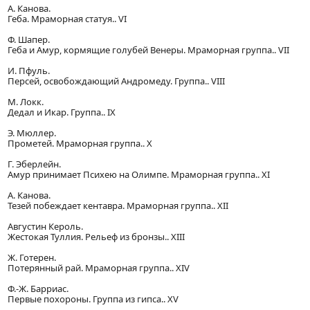
А. Канова.
Геба. Мраморная статуя.. VI
Ф. Шапер.
Геба и Амур, кормящие голубей Венеры. Мраморная группа.. VII
И. Пфуль.
Персей, освобождающий Андромеду. Группа.. VIII
М. Локк.
Дедал и Икар. Группа.. IX
Э. Мюллер.
Прометей. Мраморная группа.. X
Г. Эберлейн.
Амур принимает Психею на Олимпе. Мраморная группа.. XI
А. Канова.
Тезей побеждает кентавра. Мраморная группа.. XII
Августин Кероль.
Жестокая Туллия. Рельеф из бронзы.. XIII
Ж. Готерен.
Потерянный рай. Мраморная группа.. XIV
Ф.-Ж. Барриас.
Первые похороны. Группа из гипса.. XV