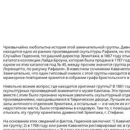
Чрезвычайно любопытна история этой замечательной группы. Давно
находится одно из ранних произведений скульптуры Рафаэля, но эт
Случайно Гедеонов, тогдашний директор Эрмитажа, в 1867 году оты
каталога коллекции Лайда-Броуна, которая была продана в 1787 году 
одном из этих каталогов под № 40, между прочим значится группа 
Лоренцетто, по рисунку Рафаэля». В известном сочинении Кавачеппи
Замечательно, что один гипсовый снимок с этой группы находится в 
мраморное повторение хранится в собрании графа Бристольского в
Невольно возник вопрос; где находится оригинал группы? В 1861 г
скульптурных произведений знаменитого музея Кампана. Эти прои
вместе с этим было признано нужным увеличить скульптурный от
произведениями, находившимися в Таврическом дворце. Лучшие из
залы античного отделения Эрмитажа, а остальные — и в числе их и
недостатком места, были отправлены в кладовую. Там-то, с помощь
отыскать эту группу хранителю древностей Эрмитажа, г. Стефани.
На основании этих сведений и фактов, Гедеонов заключил: 1) Каваче
же группу; 2) в 1768 году или ранее Кавачеппи реставрировал ее; в 
оконечности реставрированы; 3) в том же году группа эта перешла 