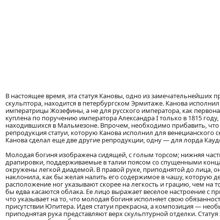
В настоящее время, эта статуя Кановы, одно из замечательнейших 
скульптора, находится в петербургском Эрмитаже. Канова исполнил 
императрицы Жозефины, а не для русского императора, как первон
куплена по поручению императора Александра I только в 1815 году,
находившихся в Мальмезоне. Впрочем, необходимо прибавить, что 
репродукция статуи, которую Канова исполнил для венецианского 
Канова сделал еще две другие репродукции, одну — для лорда Кауд
Молодая богиня изображена сидящей, с голым торсом; нижняя част
драпировки, поддерживаемые в талии поясом со спущенными конца
окружены легкой диадемой. В правой руке, приподнятой до лица, о
наклонила, как бы желая налить его содержимое в чашу, которую де
расположение ног указывают скорее на легкость и грацию, чем на то,
бы едва касаются облака. Ее лицо выражает веселое настроение с п
что указывает на то, что молодая богиня исполняет свою обязаннос
присутствии Юпитера. Идея статуи прекрасна, а композиция — нео
приподнятая рука представляют верх скульптурной отделки. Статуя 