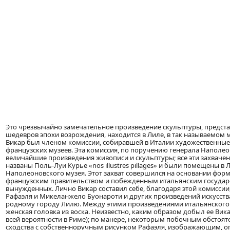
Это чрезвычайно замечательное произведение скульптуры, предст
шедевров эпохи возрождения, находится в Лиле, в так называемом му
Викар был членом комиссии, собиравшей в Италии художественные
французских музеев. Эта комиссия, по поручению генерала Наполео
величайшие произведения живописи и скульптуры; все эти захвач
названы Поль-Луи Курье «nos illustres pillages» и были помещены в
Наполеоновского музея. Этот захват совершился на основании фо
французским правительством и побежденным итальянским государст
вынужденных. Лично Викар составил себе, благодаря этой комисси
Рафаэля и Микеланжело Буонароти и других произведений искусства
родному городу Лилю. Между этими произведениями итальянского и
женская головка из воска. Неизвестно, каким образом добыл ее Вика
всей вероятности в Риме); по манере, некоторым побочным обстояте
сходства с собственноручным рисунком Рафаэля, изображающим, о