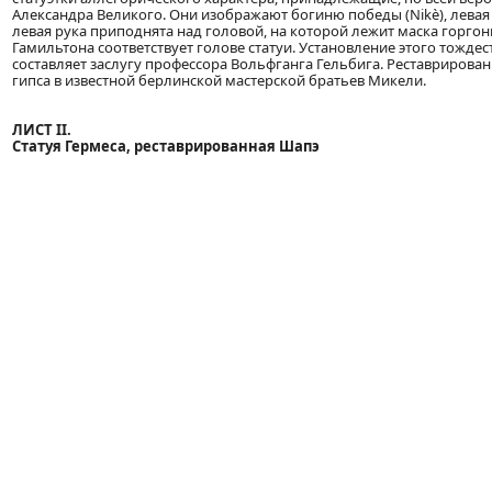
Александра Великого. Они изображают богиню победы (Nikè), левая 
левая рука приподнята над головой, на которой лежит маска горго
Гамильтона соответствует голове статуи. Установление этого тождес
составляет заслугу профессора Вольфганга Гельбига. Реставрирова
гипса в известной берлинской мастерской братьев Микели.
ЛИСТ II.
Статуя Гермеса, реставрированная Шапэ