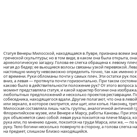
Статуя Венеры Милосской, находящаяся в Лувре, признана всеми з
греческой скульптуры; но в том виде, в каком она была открыта, о
археологическую загадку. Голова ее слегка обращена к левому плеч
нагая до бедер; ее вьющиеся волосы связаны узкой перевязкой. Лева
настоящую минуту невозможно определить точно, так как именно эт
от времени. Руки обломаны почти у самых плеч. Эти остатки рук по
вниз, а левая — протянута почти горизонтально. При таком состояни
каково было в действительности положение рук? От этого вопроса 
момент представляла статуя, и какой характер богини она изображ
любопытных предположений и несколько проектов реставрации. По
собеседника, находящегося вдали. Другие полагают, что она в лев
или зеркало, в которое смотрится, или щит, или копье. Наконец, тре
Милосская составляла лишь часть группы, аналогичной античной г
Флорентийском музее, или Венере и Марсу, работы Кановы. При э
рук объясняется само собой: левая рука покоится на плече Марса, 
рука или, по мнению одних, покоится на груди Марса, или же, — по
руку. Тело богини несколько повернуто в сторону, а голова слегка н
на предмет, слишком близко находящийся.