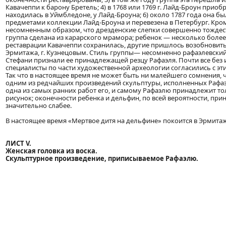
Кавачеппи к барону Бретель; 4) в 1768 или 1769 г. Лайд-Броун приобре
находилась в Уймбледоне, у Лайд-Броуна; 6) около 1787 года она б
предметами коллекции Лайд-Броуна и перевезена в Петербург. Кро
несомненным образом, что дрезденские слепки совершенно тождес
группа сделана из карарского мрамора; ребенок — несколько боле
реставрации Кавачеппи сохранилась, другие пришлось возобновить
Эрмитажа, г. Кузнецовым. Стиль группы— несомненно рафаэлевский 
Стефани признали ее принадлежащей резцу Рафаэля. Почти все без
специалисты по части художественной археологии согласились с эт
Так что в настоящее время не может быть ни малейшего сомнения, 
одним из редчайших произведений скульптуры, исполненных Рафаэ
одна из самых ранних работ его, и самому Рафаэлю принадлежит то
рисунок; оконечности ребенка и дельфин, по всей вероятности, при
значительно слабее.
В настоящее время «Мертвое дитя на дельфине» покоится в Эрмитаже
ЛИСТ V.
Женская головка из воска.
Скульптурное произведение, приписываемое Рафаэлю.