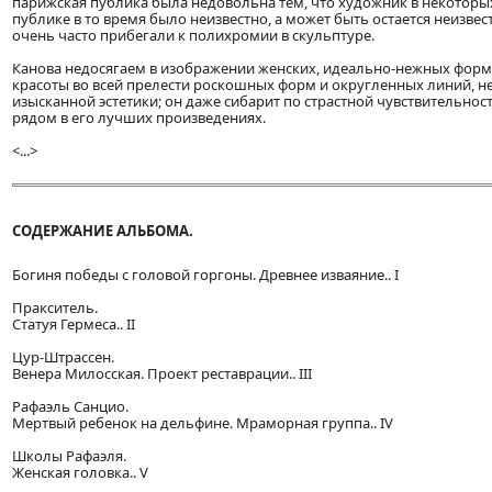
парижская публика была недовольна тем, что художник в некоторых
публике в то время было неизвестно, а может быть остается неизвес
очень часто прибегали к полихромии в скульптуре.
Канова недосягаем в изображении женских, идеально-нежных форм.
красоты во всей прелести роскошных форм и округленных линий, н
изысканной эстетики; он даже сибарит по страстной чувствительнос
рядом в его лучших произведениях.
<...>
СОДЕРЖАНИЕ АЛЬБОМА.
Богиня победы с головой горгоны. Древнее изваяние.. I
Пракситель.
Статуя Гермеса.. II
Цур-Штрассен.
Венера Милосская. Проект реставрации.. III
Рафаэль Санцио.
Мертвый ребенок на дельфине. Мраморная группа.. IV
Школы Рафаэля.
Женская головка.. V