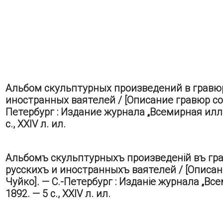
Альбом скульптурных произведений в гравюр
иностранных ваятелей / [Описание гравюр сост
Петербург : Издание журнала „Всемирная иллю
с., XXIV л. ил.
Альбомъ скульптурныхъ произведеній въ гр
русскихъ и иностранныхъ ваятелей / [Описані
Чуйко]. — С.-Петербург : Изданіе журнала „Все
1892. — 5 с., XXIV л. ил.