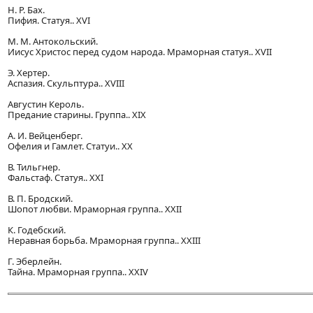
H. Р. Бах.
Пифия. Статуя.. XVI
М. М. Антокольский.
Иисус Христос перед судом народа. Мраморная статуя.. XVII
Э. Хертер.
Аспазия. Скульптура.. XVIII
Августин Кероль.
Предание старины. Группа.. XIX
А. И. Вейценберг.
Офелия и Гамлет. Статуи.. XX
В. Тильгнер.
Фальстаф. Статуя.. XXI
В. П. Бродский.
Шопот любви. Мраморная группа.. XXII
К. Годебский.
Неравная борьба. Мраморная группа.. XXIII
Г. Эберлейн.
Тайна. Мраморная группа.. XXIV