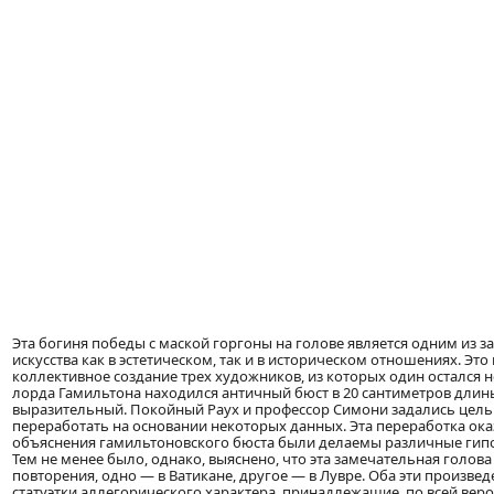
Эта богиня победы с маской горгоны на голове является одним из
искусства как в эстетическом, так и в историческом отношениях. Это
коллективное создание трех художников, из которых один остался н
лорда Гамильтона находился античный бюст в 20 сантиметров длин
выразительный. Покойный Раух и профессор Симони задались целью
переработать на основании некоторых данных. Эта переработка ока
объяснения гамильтоновского бюста были делаемы различные гипо
Тем не менее было, однако, выяснено, что эта замечательная голов
повторения, одно — в Ватикане, другое — в Лувре. Оба эти произв
статуэтки аллегорического характера, принадлежащие, по всей веро