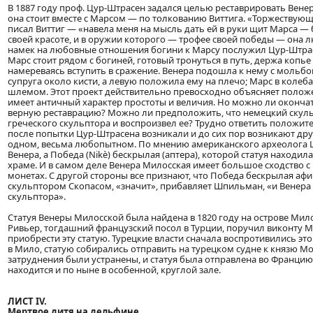
В 1887 году проф. Цур-Штрасен задался целью реставрировать Вене
она стоит вместе с Марсом — по толкованию Виттига. «Торжествую
писал Виттиг — «навела меня на мысль дать ей в руки щит Марса — 
своей красоте, и в оружии которого — трофее своей победы — она 
намек на любовные отношения богини к Марсу послужил Цур-Штрасе
Марс стоит рядом с богиней, готовый тронуться в путь, держа копье
намереваясь вступить в сражение. Венера подошла к нему с мольбо
супруга около кисти, а левую положила ему на плечо; Марс в колеб
шлемом. Этот проект действительно превосходно объясняет полож
имеет античный характер простоты и величия. Но можно ли оконча
верную реставрацию? Можно ли предположить, что немецкий скул
греческого скульптора и воспроизвел ее? Трудно ответить положител
после попытки Цур-Штрасена возникали и до сих пор возникают др
одном, весьма любопытном. По мнению американского археолога 
Венера, а Победа (Nikè) бескрылая (аптера), которой статуя находи
храме. И в самом деле Венера Милосская имеет большое сходство 
монетах. С другой стороны все признают, что Победа бескрылая аф
скульптором Скопасом, «значит», прибавляет Шпильман, «и Венера
скульптора».
Статуя Венеры Милосской была найдена в 1820 году на острове Ми
Ривьер, тогдашний французский посол в Турции, поручил виконту М
приобрести эту статую. Турецкие власти сначала воспротивились это
в Мило, статую собирались отправить на турецком судне к князю М
затруднения были устранены, и статуя была отправлена во Францию.
находится и по ныне в особенной, круглой зале.
ЛИСТ IV.
Мертвое дитя на дельфине.