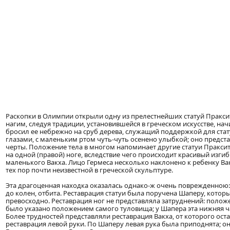
Раскопки в Олимпии открыли одну из прелестнейших статуй Праксит
нагим, следуя традиции, установившейся в греческом искусстве, начин
бросил ее небрежно на сруб дерева, служащий поддержкой для ста
глазами, с маленьким ртом чуть-чуть осенено улыбкой; оно предст
черты. Положение тела в многом напоминает другие статуи Праксите
на одной (правой) ноге, вследствие чего происходит красивый изги
маленького Вакха. Лицо Гермеса несколько наклонено к ребенку Ва
тех пор почти неизвестной в греческой скульптуре.
Эта драгоценная находка оказалась однако-ж очень поврежденною: о
до колен, отбита. Реставрация статуи была поручена Шаперу, которы
превосходно. Реставрация ног не представляла затруднений: полож
было указано положением самого туловища; у Шапера эта нижняя ча
Более трудностей представляли реставрация Вакха, от которого ост
реставрация левой руки. По Шаперу левая рука была приподнята; о