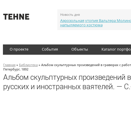
Новость дня
Аэрозольная утопия Вальтера Молин
напыляемого костюма
О проекте
События
Объекты
Каталог портф
Главная
»
Библиотека
» Альбом скульптурных произведений в гравюрах с работ 
Петербург, 1892
Альбом скульптурных произведений в
русских и иностранных ваятелей. — С.