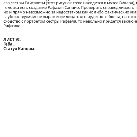
его сестры Елисаветы (этот рисунок тоже находится в музее Викара)
головка есть создание Рафаэля Санцио. Проверить справедливость 
но и прямо невозможно за недостатком каких либо фактических ука
глубоко-вдумчивое выражение лица этого чудесного бюста, на тонко
сходство с портретом сестры Рафаэля, то невольно придется заключ
Рафаэлю.
ЛИСТ VI.
Геба.
Статуя Кановы.