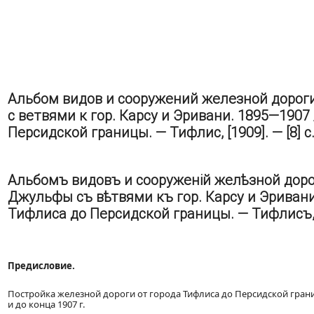
Альбом видов и сооружений железной дорог
с ветвями к гор. Карсу и Эривани. 1895—1907
Персидской границы. — Тифлис, [1909]. — [8] с.,
Альбомъ видовъ и сооруженій желѣзной доро
Джульфы съ вѣтвями къ гор. Карсу и Эривани
Тифлиса до Персидской границы. — Тифлисъ, [19
Предисловие.
Постройка железной дороги от города Тифлиса до Персидской грани
и до конца 1907 г.