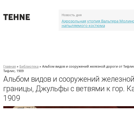
Новость дня
Аэрозольная утопия Вальтера Молин
напыляемого костюма
О проекте
События
Объекты
Каталог портф
Главная
»
Библиотека
» Альбом видов и сооружений железной дороги от Тифлис
Тифлис, 1909
Альбом видов и сооружений железной
границы, Джульфы с ветвями к гор. К
1909