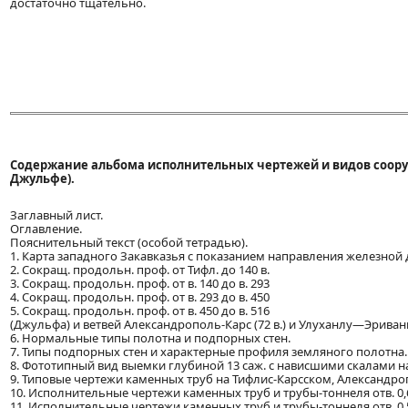
достаточно тщательно.
Содержание альбома исполнительных чертежей и видов соору
Джульфе).
Заглавный лист.
Оглавление.
Пояснительный текст (особой тетрадью).
1. Карта западного Закавказья с показанием направления железной 
2. Сокращ. продольн. проф. от Тифл. до 140 в.
3. Сокращ. продольн. проф. от в. 140 до в. 293
4. Сокращ. продольн. проф. от в. 293 до в. 450
5. Сокращ. продольн. проф. от в. 450 до в. 516
(Джульфа) и ветвей Александрополь-Карс (72 в.) и Улуханлу—Эривань 
6. Нормальные типы полотна и подпорных стен.
7. Типы подпорных стен и характерные профиля земляного полотна.
8. Фототипный вид выемки глубиной 13 саж. с нависшими скалами на ве
9. Типовые чертежи каменных труб на Тифлис-Карсском, Александр
10. Исполнительные чертежи каменных труб и трубы-тоннеля отв. 0,60 
11. Исполнительные чертежи каменных труб и трубы-тоннеля отв. 0,50 