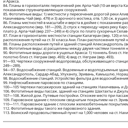
и Аракса.
84. Планы в горизонталях пересечений рек Арпа-Чай (10-ая верста Кар
показанием струенаправляющих сооружений.
85. Фототипные виды: 1) местности у пересечения дорогой реки Аливд
Нахичевань-Чай (вер. 479) и 3) арочного мостика, отв. 1,00 сж. в ущел
86. Планы местностей в масштабе и верста в дюйме с показанием раз
Александрополю (вер. 181—209), 2) спуск к переходу через реку Карс
плато р. Арпа-Чай (вер 237—249) и 4) спуск по плато сухоречья Селав
87. План в горизонталях местности станции Калагеран (вер. 120) и пл
расположения путей на ст. IV класса Ани. План расположения путей н
88. Планы расположения путей и зданий станций Александрополь (вер.
89. Фототипные виды: а) расщелины между двумя частями тоннеля на в
90. Фототипные виды дороги в ущельи Аракса: 1) тоннель близ ст. Негр
полотно близ ст. Неграм (вер. 493); 4) вид ст. Неграм (вер. 493).
91—93. Чертежи сооружений водопровода, обслуживающего станции А
249—289).
94—97. Водоснабжение станций. Водоемные и водоподъемные здани
Александрополь, Сардар-Абад, Улуханлу, Эривань, Камышлю, Нораш
98. Водоснабжение станций. Устройство фильтра для водоснабжения 
99. Нефтеснабжение паровозов по станциям.
100—105 Чертежи пассажирских зданий на станциях Нахичевань и Д
106. Фототипные виды пассаж. зданий на станциях Шахтахты и Джул
107—108. Жилой дом. Путевые постройки. Отхожее место при пасса
109. Паровозное здание с плоским сводчатым покрытием на ст. Эрив
110—111. Паровозное здание с плоским железобетонным покрытием
112. Фототипные виды такого же паровозного здания.
113. Воинский продовольственный пункт на 1,000 человек на ст. Нахич