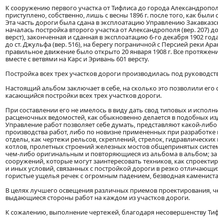
К сооружению первого участка от Тифлиса до города Александрополя 
приступлено, собственно, лишь с весны 1896 г. после того, как бы
Эта часть дороги была сдана в эксплоатацию Управлению Закавказск
началась постройка второго участка от Александрополя (вер. 207) до 
верст), законченная и сданная в эксплоатацию 6-го декабря 1902 год
до ст. Джульфа (вер. 516), на берегу пограничной с Персией реки Ар
правильное движение было открыто 20 января 1908 г. Все протяжени
вместе с ветвями на Карс и Эривань 601 версту.
Постройка всех трех участков дороги производилась под руководст
Настоящий альбом заключает в себе, на сколько это позволили его
касающийся постройки всех трех участков дороги.
При составлении его не имелось в виду дать свод типовых и испол
расценочных ведомостей, как обыкновенно делается в подобных изд
Управление работ позволяет себе думать, представляют какой-либо 
производства работ, либо по новизне примененных при разработке 
отделы, как чертежи рельсов, скреплений, стрелок, гидравлических
котлов, пролетных строений железных мостов общепринятых систем,
чем-либо оригинальным и повторяющиеся из альбома в альбом; за
сооружений, которые могут заинтересовать техников, как спроект
и иных условий, связанных с постройкой дороги в резко отличающи
гористые ущелья речек с огромным падением, безводная каменист
В целях лучшего освещения различных приемов проектирования, ч
выдающиеся стороны работ на каждом из участков дороги.
К сожалению, выполнение чертежей, благодаря несовершенству Тиф