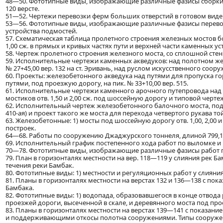
48—50. Фототипные виды, изображающие различные фазисы сборки,
120 версте.
51—52. Чертежи перевозки ферм больших отверстий в готовом виде 
53—56. Фототипные виды, изображающие различные фазисы перевозк
устройства подмостей.
57. Схематическая таблица пролетного строения железных мостов б
1,00 сж. в прямых и кривых частях пути и верхней части каменных устое
58. Чертеж пролетного строения железного моста, со сплошной стенкой,
59. Исполнительные чертежи каменных акведуков: над полотном железн
№ 27+45,00 вер. 132 на ст. Эривань, над руслом искусственного соору
60. Проекты: железобетонного акведука над путями для пропуска го
путями, под проезжую дорогу, на пик. № 33+10,00 вер. 515.
61. Исполнительные чертежи каменного арочного путепровода над п
мостиков отв. 1,50 и 2,00 сж. под шоссейную дорогу и типовой чер
62. Исполнительный чертеж железобетонного балочного моста, под 
410-ая) и проект такого же моста для перехода четвертого рукава той 
63. Железобетонные: 1) мосты под шоссейную дорогу отв. 1,00, 2,00 и 3,
построек.
64—68. Работы по сооружению Джаджурского тоннеля, длиной 799,10 
69. Исполнительный график постепенного хода работ по выломке и
70—78. Фототипные виды, изображающие различные фазисы работ 
79. План в горизонталях местности на вер. 118—119 у слияния рек 
течения реки Бамбак.
80. Фототипные виды: 1) местности и регуляционных работ у слияния 
81. Планы в горизонталях местности на верстах 132 и 136—138 с п
Бамбака.
82. Фототипные виды: 1) водопада, образовавшегося в конце отвода 
проезжей дороги, высеченной в скале, и деревянного моста под прое
83. Планы в горизонталях местности на верстах 139—141 с показа
и поддерживающими откосы полотна сооружениями. Типы сооруже