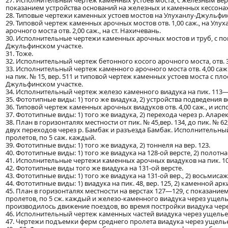
27. Исполнительный чертеж каменных устоев моста, с железным верхни
показанием устройства оснований на железных и каменных кессонах
28. Типовые чертежи каменных устоев мостов на Улуханлу-Джульфин
29. Типовой чертеж каменных арочных мостов отв. 1,00 саж., на У
арочного моста отв. 2,00 саж., на ст. Нахичевань.
30. Исполнительные чертежи каменных арочных мостов и труб, с по
Джульфинском участке.
31. Тоже.
32. Исполнительный чертеж бетонного косого арочного моста, отв. 3,0
33. Исполнительный чертеж каменного арочного моста отв. 4,00 саж. 
на пик. № 15, вер. 511 и типовой чертеж каменных устоев моста с пл
Джульфинском участке.
34. Исполнительный чертеж железо каменного виадука на пик. 113—1
35. Фототипные виды: 1) того же виадука, 2) устройства подведения 
36. Типовой чертеж каменных арочных виадуков отв. 4,00 саж., и исп
37. Фототипные виды: 1) того же виадука, 2) перехода через р. Аларек
38. План в горизонталях местности от пик. № 45,вер. 134, до пик. № 6
двух переходов через р. Бамбак и разъезда Бамбак. Исполнительный 
пролетов, по 5 саж. каждый.
39. Фототипные виды: 1) того же виадука, 2) тоннеля на вер. 123.
40. Фототипные виды: 1) того же виадука на 128-ой версте, 2) полотна
41. Исполнительные чертежи каменных арочных виадуков на пик. 109—1
42. Фототипные виды того же виадука на 131-ой версте.
43. Фототипные виды: 1) того же виадука на 131-ой вер., 2) восьмиса
44. Фототипные виды: 1) виадука на пик. 48, вер. 125, 2) каменной арки, 
45. План в горизонталях местности на верстах 127—129, с показание
пролетов, по 5 сж. каждый и железо-каменного виадука через ущель
производилось движение поездов, во время постройки виадука чер
46. Исполнительный чертеж каменных частей виадука через ущелье 
47. Чертежи подъемки ферм среднего пролета виадука через ущелье