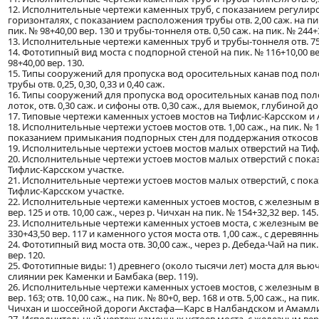
12. Исполнительные чертежи каменных труб, с показанием регулир
горизонталях, с показанием расположения трубы отв. 2,00 саж. на пик.
пик. № 98+40,00 вер. 130 и трубы-тоннеля отв. 0,50 саж. на пик. № 244+
13. Исполнительные чертежи каменных труб и трубы-тоннеля отв. 75 са
14. Фототипный вид моста с подпорной стеной на пик. № 116+10,00 ве
98+40,00 вер. 130.
15. Типы сооружений для пропуска вод оросительных канав под по
трубы отв. 0,25, 0,30, 0,33 и 0,40 саж.
16. Типы сооружений для пропуска вод оросительных канав под по
лоток, отв. 0,30 саж. и сифоны отв. 0,30 саж., для выемок, глубиной до
17. Типовые чертежи каменных устоев мостов на Тифлис-Карсском и
18. Исполнительные чертежи устоев мостов отв. 1,00 саж., на пик. № 116+
показанием примыкания подпорных стен для поддержания откосов
19. Исполнительные чертежи устоев мостов малых отверстий на Тиф
20. Исполнительные чертежи устоев мостов малых отверстий с пока
Тифлис-Карсском участке.
21. Исполнительные чертежи устоев мостов малых отверстий, с пок
Тифлис-Карсском участке.
22. Исполнительные чертежи каменных устоев мостов, с железным верх
вер. 125 и отв. 10,00 саж., через р. Чичхан на пик. № 154+32,32 вер. 145.
23. Исполнительные чертежи каменных устоев моста, с железным верхн
330+43,50 вер. 117 и каменного устоя моста отв. 1,00 саж., с деревянн
24. Фототипный вид моста отв. 30,00 саж., через р. Дебеда-Чай на пик.
вер. 120.
25. Фототипные виды: 1) древнего (около тысячи лет) моста для вью
слиянии рек Каменки и Бамбака (вер. 119).
26. Исполнительные чертежи каменных устоев мостов, с железным верх
вер. 163; отв. 10,00 саж., на пик. № 80+0, вер. 168 и отв. 5,00 саж., н
Чичхан и шоссейной дороги Акстафа—Карс в Налбандском и Амамл