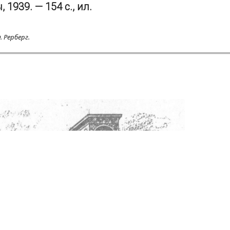
939. — 154 с., ил.
 Рерберг.