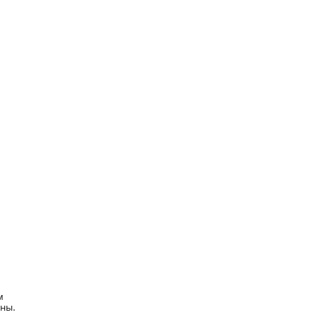
м
ны.