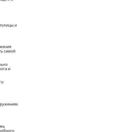
столицы и
бжения
ть самой
лько
олга и
го
оружениях
емь
одобного