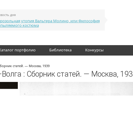
вость дня
розольная утопия Вальтера Молино, или Философия
апыляемого костюма
Каталог портфолио
Библиотека
Конкурсы
борник статей. — Москва, 1939
олга : Сборник статей. — Москва, 19