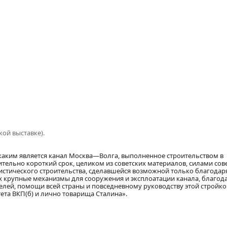
ой выставке).
 каким является канал Москва—Волга, выполненное строительством в
ельно короткий срок, целиком из советских материалов, силами сов
истического строительства, сделавшейся возможной только благода
х крупные механизмы для сооружения и эксплоатации канала, благод
телей, помощи всей страны и повседневному руководству этой стройко
ета ВКП(б) и лично товарища Сталина».