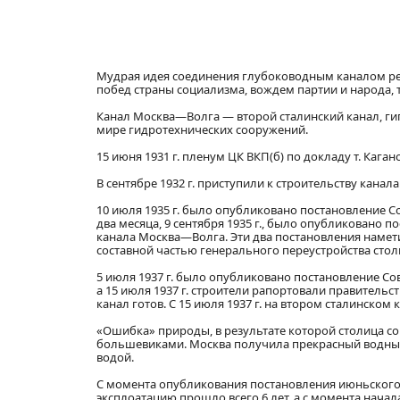
Мудрая идея соединения глубоководным каналом ре
побед страны социализма, вождем партии и народа,
Канал Москва—Волга — второй сталинский канал, гиг
мире гидротехнических сооружений.
15 июня 1931 г. пленум ЦК ВКП(б) по докладу т. Каг
В сентябре 1932 г. приступили к строительству канала
10 июля 1935 г. было опубликовано постановление С
два месяца, 9 сентября 1935 г., было опубликовано 
канала Москва—Волга. Эти два постановления намети
составной частью генерального переустройства стол
5 июля 1937 г. было опубликовано постановление Со
а 15 июля 1937 г. строители рапортовали правитель
канал готов. С 15 июля 1937 г. на втором сталинско
«Ошибка» природы, в результате которой столица с
большевиками. Москва получила прекрасный водны
водой.
С момента опубликования постановления июньского 
эксплоатацию прошло всего 6 лет, а с момента начала