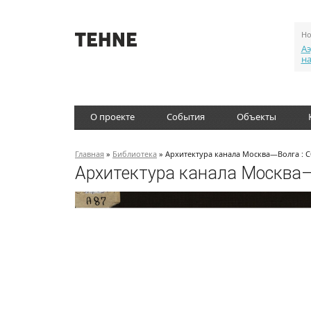
Но
Аэ
н
О проекте
События
Объекты
Главная
»
Библиотека
» Архитектура канала Москва—Волга : С
Архитектура канала Москва—В