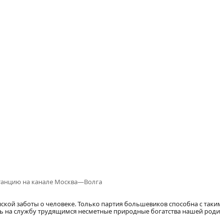
танцию на канале Москва—Волга
ой заботы о человеке. Только партия большевиков способна с таки
ть на службу трудящимся несметные природные богатства нашей роди