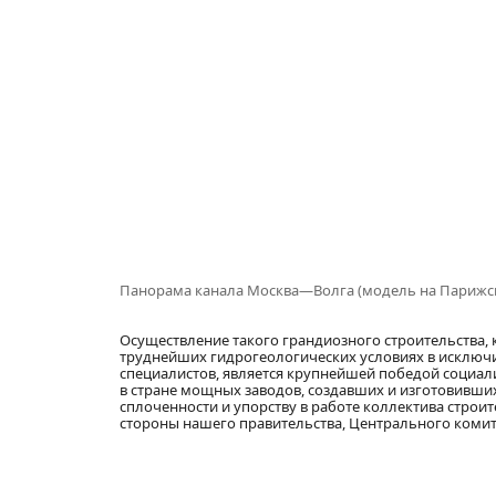
Панорама канала Москва—Волга (модель на Парижск
Осуществление такого грандиозного строительства,
труднейших гидрогеологических условиях в исключит
специалистов, является крупнейшей победой социал
в стране мощных заводов, создавших и изготовивши
сплоченности и упорству в работе коллектива строи
стороны нашего правительства, Центрального комит