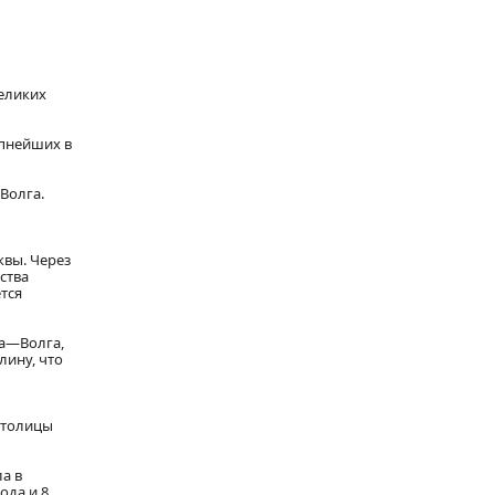
еликих
упнейших в
Волга.
квы. Через
ства
тся
ва—Волга,
лину, что
столицы
а в
ода и 8