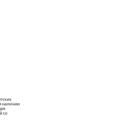
етских
ря наличию
аря
й со