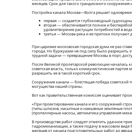
месяцев. Срок для такого грандиозного сооружения
Постройка канала Москва—Волга решает одновремен
первая — создается глубоководный судоходны
вторая — обеспечивается полное и бесперебо
удовлетворение растущих потребностей в во
третья — Москва-река и ее притоки получают
При царизме московская городская дума не раз ста
города. Но буржуазии не под силу было разрешить эту
трудной задачи — превращение Москвы в порт, дост
После Великой пролетарской революции началась ко
советская власть, только коммунистическая партия 
разрешить ее в такой короткий срок.
Сооружение канала — блестящая победа советской т
могущества нашей страны.
Вот как правительственная комиссия оценивает про
«При проектировании канала и его сооружений стро
(типы шлюзов, насыпные и намывные земляные плоти
(пропеллерные насосы, автоматика управления меха
В производстве работ следует отметить удачное пр
гидромеханизации, а также подачу в массовом виде 
месяцев от начала подготовительных работ до ввода