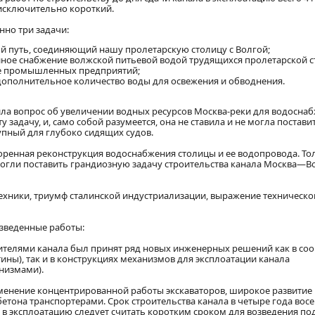
 исключительно короткий.
но три задачи:
й путь, соединяющий нашу пролетарскую столицу с Волгой;
йное снабжение волжской питьевой водой трудящихся пролетарской 
де промышленных предприятий;
 дополнительное количество воды для освежения и обводнения.
вила вопрос об увеличении водных ресурсов Москва-реки для водосна
 задачу, и, само собой разумеется, она не ставила и не могла постави
упный для глубоко сидящих судов.
ренная реконструкция водоснабжения столицы и ее водопровода. То
могли поставить грандиозную задачу строительства канала Москва—В
ехники, триумф сталинской индустриализации, выражение техническо
изведенные работы:
ителями канала был принят ряд новых инженерных решений как в со
ны), так и в конструкциях механизмов для эксплоатации канала
низмами).
именение концентрированной работы экскаваторов, широкое развитие
бетона транспортерами. Срок строительства канала в четыре года вос
 в эксплоатацию следует считать коротким сроком для возведения п