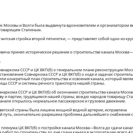
к Москвы и Волги была выдвинута вдохновителем и организатором в
 товарищем Сталиным.
антская стройка второй пятилетки, — представляет собой одно из кр
ановича принял историческое решение о строительстве канала Москва—
.
овнаркома СССР и ЦК ВКП(б) о генеральном плане реконструкции Мос
постановление Совнаркома СССР и ЦК ВКП(б) о ходе и задачах строитель
ли конкретный план строительства и освоения канала, который являе
ицы СССР и системы речного транспорта нашей страны.
внаркома СССР и ЦК ВКП(б) об окончании строительства канала Моск
ству и партии, трудящимся нашей страны, вождю народов товарищу Ста
м канале открылось нормальное пассажирское и грузовое движение.
оветской страны была лишена мощной водной артерии, исправлена
й путь, окончательно разрешена проблема дальнейшего снабжения 
пленума ЦК ВКП(б) о постройке канала Москва—Волга до сдачи канал
 работ по строительству до дня сдачи канала в эксплоатацию всего 4 г