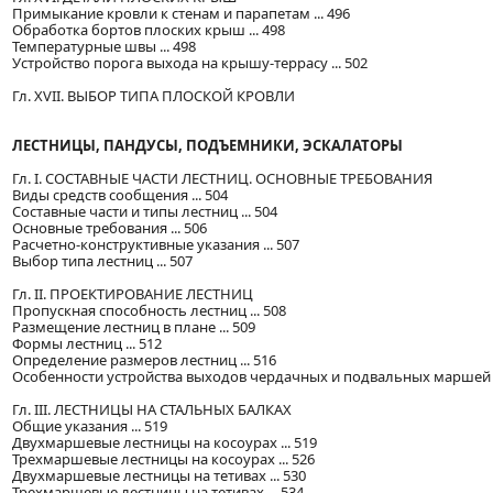
Примыкание кровли к стенам и парапетам ... 496
Обработка бортов плоских крыш ... 498
Температурные швы ... 498
Устройство порога выхода на крышу-террасу ... 502
Гл. XVII. ВЫБОР ТИПА ПЛОСКОЙ КРОВЛИ
ЛЕСТНИЦЫ, ПАНДУСЫ, ПОДЪЕМНИКИ, ЭСКАЛАТОРЫ
Гл. I. СОСТАВНЫЕ ЧАСТИ ЛЕСТНИЦ. ОСНОВНЫЕ ТРЕБОВАНИЯ
Виды средств сообщения ... 504
Составные части и типы лестниц ... 504
Основные требования ... 506
Расчетно-конструктивные указания ... 507
Выбор типа лестниц ... 507
Гл. II. ПРОЕКТИРОВАНИЕ ЛЕСТНИЦ
Пропускная способность лестниц ... 508
Размещение лестниц в плане ... 509
Формы лестниц ... 512
Определение размеров лестниц ... 516
Особенности устройства выходов чердачных и подвальных маршей ..
Гл. III. ЛЕСТНИЦЫ НА СТАЛЬНЫХ БАЛКАХ
Общие указания ... 519
Двухмаршевые лестницы на косоурах ... 519
Трехмаршевые лестницы на косоурах ... 526
Двухмаршевые лестницы на тетивах ... 530
Трехмаршевые лестницы на тетивах ... 534