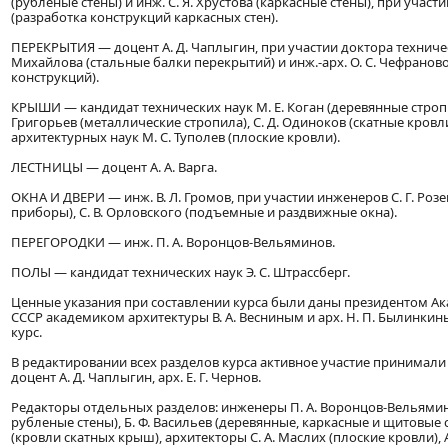
(рубленые стены) и инж. С. Я. Хрустова (каркасные стены), при участи
(разработка конструкций каркасных стен).
ПЕРЕКРЫТИЯ — доцент А. Д. Чаплыгин, при участии доктора техничес
Михайлова (стальные балки перекрытий) и инж.-арх. О. С. Чефранов
конструкций).
КРЫШИ — кандидат технических наук М. Е. Коган (деревянные строп
Григорьев (металлические стропила), С. Д. Одиноков (скатные кровл
архитектурных наук М. С. Туполев (плоские кровли).
ЛЕСТНИЦЫ — доцент А. А. Варга.
ОКНА И ДВЕРИ — инж. В. Л. Громов, при участии инженеров С. Г. Ро
приборы), С. В. Орловского (подъемные и раздвижные окна).
ПЕРЕГОРОДКИ — инж. П. А. Воронцов-Вельяминов.
ПОЛЫ — кандидат технических наук Э. С. Штрассберг.
Ценные указания при составлении курса были даны президентом А
СССР академиком архитектуры В. А. Весниным и арх. Н. П. Былинк
курс.
В редактировании всех разделов курса активное участие принимали и
доцент А. Д. Чаплыгин, арх. Е. Г. Чернов.
Редакторы отдельных разделов: инженеры П. А. Воронцов-Вельями
рубленые стены), Б. Ф. Васильев (деревянные, каркасные и щитовые ст
(кровли скатных крыш), архитекторы С. А. Маслих (плоские кровли), А