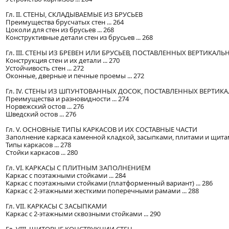
Гл. II. СТЕНЫ, СКЛАДЫВАЕМЫЕ ИЗ БРУСЬЕВ
Преимущества брусчатых стен ... 264
Цоколи для стен из брусьев ... 268
Конструктивные детали стен из брусьев ... 268
Гл. III. СТЕНЫ ИЗ БРЕВЕН ИЛИ БРУСЬЕВ, ПОСТАВЛЕННЫХ ВЕРТИКАЛЬ
Конструкция стен и их детали ... 270
Устойчивость стен ... 272
Оконные, дверные и печные проемы ... 272
Гл. IV. СТЕНЫ ИЗ ШПУНТОВАННЫХ ДОСОК, ПОСТАВЛЕННЫХ ВЕРТИК
Преимущества и разновидности ... 274
Норвежский остов ... 276
Шведский остов ... 276
Гл. V. ОСНОВНЫЕ ТИПЫ КАРКАСОВ И ИХ СОСТАВНЫЕ ЧАСТИ
Заполнение каркаса каменной кладкой, засыпками, плитами и щитами
Типы каркасов ... 278
Стойки каркасов ... 280
Гл. VI. КАРКАСЫ С ПЛИТНЫМ ЗАПОЛНЕНИЕМ
Каркас с поэтажными стойками ... 284
Каркас с поэтажными стойками (платформенный вариант) ... 286
Каркас с 2-этажными жесткими поперечными рамами ... 288
Гл. VII. КАРКАСЫ С ЗАСЫПКАМИ
Каркас с 2-этажными сквозными стойками ... 290