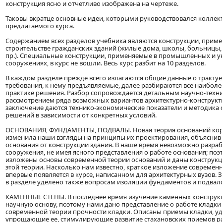
конструкция ясно и отчетливо изображена на чертеже.
Таковы вкратце основные идеи, которыми руководствовался коллек
предлагаемого курса.
Содержанием всех разделов учебника являются конструкции, прим
строительстве гражданских зданий (жилые дома, школы, больницы, 
пр.). Специальные конструкции, применяемые в промышленных и 
сооружениях, в курс не вошли. Весь курс разбит на 10 разделов.
В каждом разделе прежде всего излагаются общие данные о тракту
требования, к нему предъявляемые, далее разбираются все наиболе
практике решения. Разбор сопровождается детальным научно-техн
рассмотрением ряда возможных вариантов архитектурно-конструкт
заключение даются технико-экономические показатели и методика
решений в зависимости от конкретных условий.
ОСНОВАНИЯ, ФУНДАМЕНТЫ, ПОДВАЛЫ. Новая теория оснований ко
изменила наши взгляды на принципы их проектирования, объяснив
основания от конструкции здания. В наше время невозможно разра
сооружения, не имея ясного представления о работе основания; поэ
изложены основы современной теории оснований и даны конструкц
этой теории. Насколько нам известно, краткое изложение современ
впервые появляется в курсе, написанном для архитектурных вузов.
в разделе уделено также вопросам изоляции фундаментов и подвало
КАМЕННЫЕ СТЕНЫ. В последнее время изучение каменных конструк
научную основу, поэтому нами дано представление о работе кладки 
современной теории прочности кладки. Описаны приемы кладки, 
упрощающие ее, стимулирующие развитие стахановских приемов р