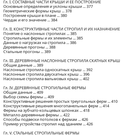
Гл. I. СОСТАВНЫЕ ЧАСТИ КРЫШИ И ЕЕ ПОСТРОЕНИЕ
Основные определения и уклоны крыши ... 377
Геометрические формы крыш ... 378
Построение крыши в плане ... 380
Чердак и его значение ... 384
Гл. II. КОНСТРУКТИВНЫЕ ЧАСТИ СТРОПИЛ И ИХ НАЗНАЧЕНИЕ
Понятие о наслонных стропилах ... 385
Стропильные фермы и их элементы ... 385
Данные о нагрузках на стропила ... 386
Деревянные прогоны ... 388
Стальные прогоны ... 389
Гл. III. ДЕРЕВЯННЫЕ НАСЛОННЫЕ СТРОПИЛА СКАТНЫХ КРЫШ
Общие данные ... 389
Наслонные стропила односкатных крыш ... 392
Наслонные стропила двускатных крыш ... 396
Наслонные стропила вальмовых крыш ... 402
Гл. IV. ДЕРЕВЯННЫЕ СТРОПИЛЬНЫЕ ФЕРМЫ
Общие данные ... 409
Выбор схемы фермы ... 409
Конструктивные решения простых треугольных ферм ... 410
Конструктивные решения многопанельных ферм ... 414
Фермы на зубчато-кольцевых шпонках ... 418
Металло-деревянные фермы ... 422
Способы подвески потолков к фермам ... 426
Пример устройства стропил над зданием ... 426
Гл. V. СТАЛЬНЫЕ СТРОПИЛЬНЫЕ ФЕРМЫ