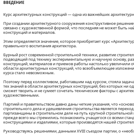
ВВЕДЕНИЕ
Курс архитектурных конструкций — одна из важнейших архитектур
При создании архитектурного сооружения конструктивное решение 
связано с художественной формой, что последняя не может быть на
конструкций и материалов.
Этим определяется значение, которое приобретает курс «Архитекту
правильного воспитания архитектора.
Бурный рост современной строительной техники, развитие строител
подводящей под технику экспериментальную и научную основу, ра
конструкций, материалов и приемов работы настолько увеличили 
области архитектурных конструкций, что всеобъемлющее изложение
курса стало невозможным.
Поэтому перед коллективом, работавшим над курсом, стояла задач
тех знаний в области архитектурных конструкций, без которых ни о
сможет творить и не сумеет сочетать технические факторы с архите
художественными.
Партией и правительством давно даны четкие указания, что «основ
строительного дела и удешевления строительства является переход
партизанщины в строительном деле на путь крупной строительной 
прежде всего мы стремились познакомить учащегося со всеми ста
конструкциями и изделиями, которые производятся нашей строител
Руководствуясь решениями, данными XVIII съездом партии, о «нео