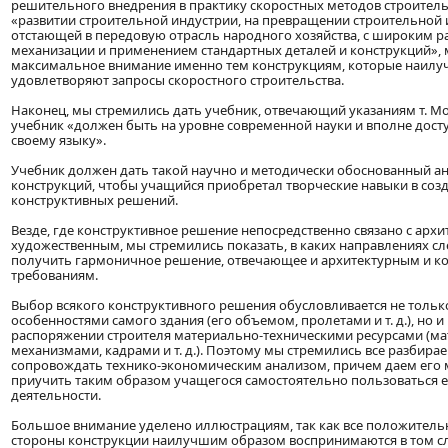
решительного внедрения в практику скоростных методов строитель
«развитии строительной индустрии, на превращении строительной 
отстающей в передовую отрасль народного хозяйства, с широким 
механизации и применением стандартных деталей и конструкций», 
максимальное внимание именно тем конструкциям, которые наил
удовлетворяют запросы скоростного строительства.
Наконец, мы стремились дать учебник, отвечающий указаниям т. Мо
учебник «должен быть на уровне современной науки и вполне дост
своему языку».
Учебник должен дать такой научно и методически обоснованный а
конструкций, чтобы учащийся приобретал творческие навыки в соз
конструктивных решений.
Везде, где конструктивное решение непосредственно связано с архи
художественным, мы стремились показать, в каких направлениях сл
получить гармоничное решение, отвечающее и архитектурным и к
требованиям.
Выбор всякого конструктивного решения обусловливается не толь
особенностями самого здания (его объемом, пролетами и т. д.), но
распоряжении строителя материально-техническими ресурсами (ма
механизмами, кадрами и т. д.). Поэтому мы стремились все разбир
сопровождать технико-экономическим анализом, причем даем его 
приучить таким образом учащегося самостоятельно пользоваться е
деятельности.
Большое внимание уделено иллюстрациям, так как все положитель
стороны конструкции наилучшим образом воспринимаются в том слу