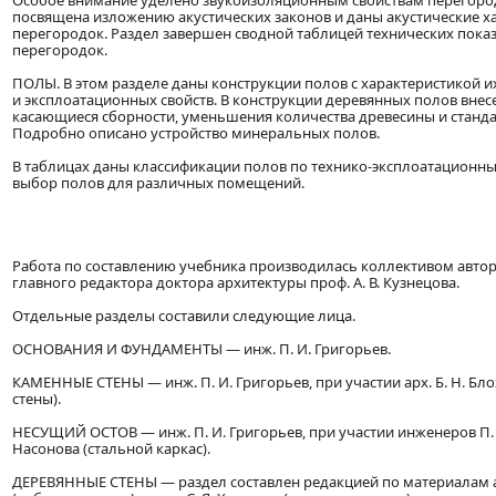
Особое внимание уделено звукоизоляционным свойствам перегород
посвящена изложению акустических законов и даны акустические х
перегородок. Раздел завершен сводной таблицей технических пока
перегородок.
ПОЛЫ. В этом разделе даны конструкции полов с характеристикой и
и эксплоатационных свойств. В конструкции деревянных полов внес
касающиеся сборности, уменьшения количества древесины и станда
Подробно описано устройство минеральных полов.
В таблицах даны классификации полов по технико-эксплоатационны
выбор полов для различных помещений.
Работа по составлению учебника производилась коллективом авто
главного редактора доктора архитектуры проф. А. В. Кузнецова.
Отдельные разделы составили следующие лица.
ОСНОВАНИЯ И ФУНДАМЕНТЫ — инж. П. И. Григорьев.
КАМЕННЫЕ СТЕНЫ — инж. П. И. Григорьев, при участии арх. Б. Н. Б
стены).
НЕСУЩИЙ ОСТОВ — инж. П. И. Григорьев, при участии инженеров П. П.
Насонова (стальной каркас).
ДЕРЕВЯННЫЕ СТЕНЫ — раздел составлен редакцией по материалам ар