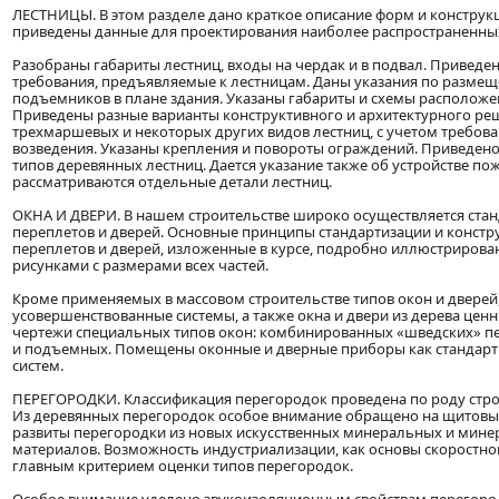
ЛЕСТНИЦЫ. В этом разделе дано краткое описание форм и конструкц
приведены данные для проектирования наиболее распространенных
Разобраны габариты лестниц, входы на чердак и в подвал. Приведе
требования, предъявляемые к лестницам. Даны указания по размещ
подъемников в плане здания. Указаны габариты и схемы расположе
Приведены разные варианты конструктивного и архитектурного р
трехмаршевых и некоторых других видов лестниц, с учетом требова
возведения. Указаны крепления и повороты ограждений. Приведен
типов деревянных лестниц. Дается указание также об устройстве по
рассматриваются отдельные детали лестниц.
ОКНА И ДВЕРИ. В нашем строительстве широко осуществляется ста
переплетов и дверей. Основные принципы стандартизации и конст
переплетов и дверей, изложенные в курсе, подробно иллюстриров
рисунками с размерами всех частей.
Кроме применяемых в массовом строительстве типов окон и дверей
усовершенствованные системы, а также окна и двери из дерева цен
чертежи специальных типов окон: комбинированных «шведских» п
и подъемных. Помещены оконные и дверные приборы как стандартн
систем.
ПЕРЕГОРОДКИ. Классификация перегородок проведена по роду стр
Из деревянных перегородок особое внимание обращено на щитовы
развиты перегородки из новых искусственных минеральных и мин
материалов. Возможность индустриализации, как основы скоростног
главным критерием оценки типов перегородок.