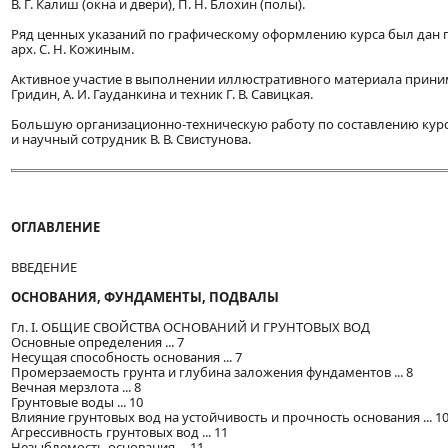
В. Г. Калиш (окна и двери), П. Н. Блохин (полы).
Ряд ценных указаний по графическому оформлению курса был дан п
арх. С. Н. Кожиным.
Активное участие в выполнении иллюстративного материала приним
Гридин, А. И. Гауданкина и техник Г. В. Савицкая.
Большую организационно-техническую работу по составлению курса
и научный сотрудник В. В. Свистунова.
ОГЛАВЛЕНИЕ
ВВЕДЕНИЕ
ОСНОВАНИЯ, ФУНДАМЕНТЫ, ПОДВАЛЫ
Гл. I. ОБЩИЕ СВОЙСТВА ОСНОВАНИЙ И ГРУНТОВЫХ ВОД
Основные определения ... 7
Несущая способность основания ... 7
Промерзаемость грунта и глубина заложения фундаментов ... 8
Вечная мерзлота ... 8
Грунтовые воды ... 10
Влияние грунтовых вод на устойчивость и прочность основания ... 1
Агрессивность грунтовых вод ... 11
Незыблемость основания ... 11