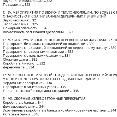
Звуко- и теплоизоляция ... 322
Подшивки ... 323
Гл. IV. МЕРОПРИЯТИЯ ПО ЗВУКО- И ТЕПЛОИЗОЛЯЦИИ, ПО БОРЬБЕ 
ОПАСНОСТЬЮ И С ЗАГНИВАНИЕМ ДЕРЕВЯННЫХ ПЕРЕКРЫТИЙ
Звукоизоляция ... 324
Теплоизоляция ... 326
Пожарная опасность ... 326
Возможность загнивания древесины ... 327
Гл. V. КОНСТРУКТИВНЫЕ РЕШЕНИЯ ДЕРЕВЯННЫХ МЕЖДУЭТАЖНЫХ 
Перекрытия без наката с изоляцией по подшивке ... 330
Перекрытие с подшивкой и изоляцией по деревянному накату ... 330
Перекрытия с подрезными накатами ... 331
Перекрытия с открытыми балками ... 331
Сборные щиты ... 332
Коробчатый настил ... 332
Деревоплита ... 334
Гл. VI. ОСОБЕННОСТИ УСТРОЙСТВА ДЕРЕВЯННЫХ ПЕРЕКРЫТИЙ: ЧЕР
УЗЛОВ И ПОЛОВ 1-го ЭТАЖА В БЕСПОДВАЛЬНЫХ ЗДАНИЯХ
Чердачные перекрытия ... 334
Перекрытия в санитарных узлах ... 338
Полы 1-го этажа бесподвальных зданий ... 338
Гл. VII. СБОРНЫЕ ЖЕЛЕЗОБЕТОННЫЕ ПЕРЕКРЫТИЯ
Коробчатые балки ... 344
Двутавровые балки ... 344
Укрупненные коробчатые балки и комбинированные настилы ... 344
Лотковые балки ... 346