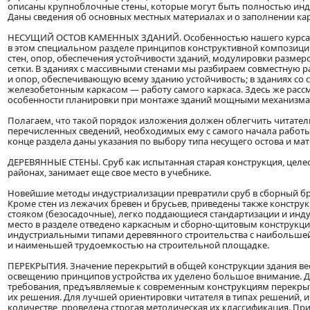
описаны крупноблочные стены, которые могут быть полностью ин
Даны сведения об основных местных материалах и о заполнении кар
НЕСУЩИЙ ОСТОВ КАМЕННЫХ ЗДАНИЙ. Особенностью нашего курса я
в этом специальном разделе принципов конструктивной композици
стен, опор, обеспечения устойчивости зданий, модулировки размер
сетки. В зданиях с массивными стенами мы разбираем совместную р
и опор, обеспечивающую всему зданию устойчивость; в зданиях со 
железобетонным каркасом — работу самого каркаса. Здесь же расс
особенности планировки при монтаже зданий мощными механизма
Полагаем, что такой порядок изложения должен облегчить читател
перечисленных сведений, необходимых ему с самого начала работы
конце раздела даны указания по выбору типа несущего остова и мат
ДЕРЕВЯННЫЕ СТЕНЫ. Сруб как испытанная старая конструкция, целе
районах, занимает еще свое место в учебнике.
Новейшие методы индустриализации превратили сруб в сборный бр
Кроме стен из лежачих бревен и брусьев, приведены также конструк
стояком (безосадочные), легко поддающиеся стандартизации и инд
место в разделе отведено каркасным и сборно-щитовым конструкц
индустриальными типами деревянного строительства с наибольше
и наименьшей трудоемкостью на строительной площадке.
ПЕРЕКРЫТИЯ. Значение перекрытий в общей конструкции здания ве
освещению принципов устройства их уделено большое внимание. Д
требования, предъявляемые к современным конструкциям перекрыт
их решения. Для лучшей ориентировки читателя в типах решений,
количестве, проведена строгая методическая их классификация. При