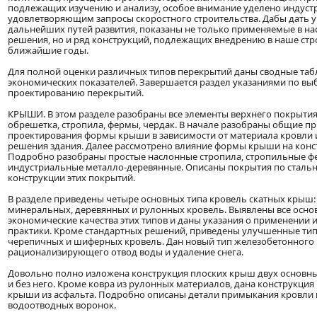
подлежащих изучению и анализу, особое внимание уделено индуст
удовлетворяющим запросы скоростного строительства. Дабы дать 
дальнейших путей развития, показаны не только применяемые в н
решения, но и ряд конструкций, подлежащих внедрению в наше стр
ближайшие годы.
Для полной оценки различных типов перекрытий даны сводные таб
экономических показателей. Завершается раздел указаниями по выб
проектированию перекрытий.
КРЫШИ. В этом разделе разобраны все элементы верхнего покрытия 
обрешетка, стропила, фермы, чердак. В начале разобраны общие п
проектирования формы крыши в зависимости от материала кровли 
решения здания. Далее рассмотрено влияние формы крыши на конс
Подробно разобраны простые наслонные стропила, стропильные ф
индустриальные металло-деревянные. Описаны покрытия по сталь
конструкции этих покрытий.
В разделе приведены четыре основных типа кровель скатных крыш:
минеральных, деревянных и рулонных кровель. Выявлены все осно
экономические качества этих типов и даны указания о применении 
практики. Кроме стандартных решений, приведены улучшенные тип
черепичных и шиферных кровель. Дан новый тип железобетонного 
рационализирующего отвод воды и удаление снега.
Довольно полно изложена конструкция плоских крыш двух основны
и без него. Кроме ковра из рулонных материалов, дана конструкци
крыши из асфальта. Подробно описаны детали примыкания кровли к
водоотводных воронок.