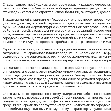
Отдых является необходимым фактором в жизни каждого человека,
работоспособности. Увеличение свободного времени требует расш
этой задачи связано со строительством больниц, санаториев, домов
В архитектурной дисциплине «Градостроительное проектирование»
учит тому, как создать необходимый порядок, обеспечить социаль
функциональной и архитектурно-художественной согласованности 
районов и частей, в размещении и строительстве зданий и сооруже
определения перспектив развития города, выбора для него террит
городской системы, в том числе его селитебных и промышленных те
композиции и силуэта города, застройки его центра, площадей и маг
Строительство каждого советского города выполняется на основе 
застройки — генерального плана города. Решение всех основных 
ведется с учетом социальных, технических, экономических, гигиени
проектировании, и в реальной жизни нередко вступают в противор
В отличие от проектирования отдельных зданий и сооружений, гор
он непрерывно развивается, подобно живому организму, расширяяс
происходящие в его планировке, застройке и благоустройстве. Поэ
элементы прогноза и предвидения дальнейшего развития городского
каким должен стать город в будущем, исходя из реальных перспекти
должно осуществляться городское строительство.
Сложная, многосторонняя по своему содержанию работа по составле
также научные исследования в этой области проводятся при тесном
специалистами ряда других профессий — экономистами, социолога
среде, инженерами по благоустройству, специалистами по городск
автомобильному, водному и воздушному — транспорту, художникам