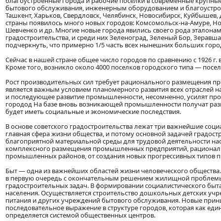
благоустроенные города и рабочие поселки в современные крупные
бытового обслуживания, инженерным оборудованием и благоустройст
Ташкент, Харьков, Свердловск, Челябинск, Новосибирск, Куйбышев,
страны появилось много новых городов: Комсомольск-на-Амуре, Нор
Шевченко и др. Многие новые города явились своего рода эталонами
градостроительства, и среди них Зеленоград, Зеленый Бор, Зеравша
подчеркнуть, что примерно 1/5 часть всех нынешних больших горо
Сейчас в нашей стране общее число городов по сравнению с 1926 г. в
Кроме того, возникло около 4000 поселков городского типа — поселе
Рост производительных сил требует рационального размещения пр
является важным условием планомерного развития всех отраслей н
и последующее развитие промышленности, несомненно, усилят про
городод На базе вновь возникающей промышленности получат разв
будет иметь социальные и экономические последствия.
В основе советского градостроительства лежат три важнейшие социа
главная сфера жизни общества, и потому основной задачей градостр
благоприятной материальной среды для трудовой деятельности нас
комплексного размещения промышленных предприятий, рационал
промышленных районов, от создания новых прогрессивных типов п
Быт — одна из важнейших областей жизни человеческого общества
в первую очередь с окончательным решением жилищной проблемы 
градостроительных задач. В формировании социалистического быт
населения. Осуществляется строительство дошкольных детских учр
питания и других учреждений бытового обслуживания. Новые прин
последовательное выражение в структуре городов, которая как е
определяется системой общественных центров.