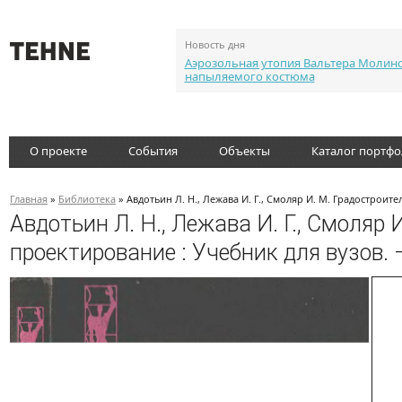
Новость дня
Аэрозольная утопия Вальтера Молин
напыляемого костюма
О проекте
События
Объекты
Каталог портф
Главная
»
Библиотека
» Авдотьин Л. Н., Лежава И. Г., Смоляр И. М. Градостроит
Авдотьин Л. Н., Лежава И. Г., Смоляр 
проектирование : Учебник для вузов. 