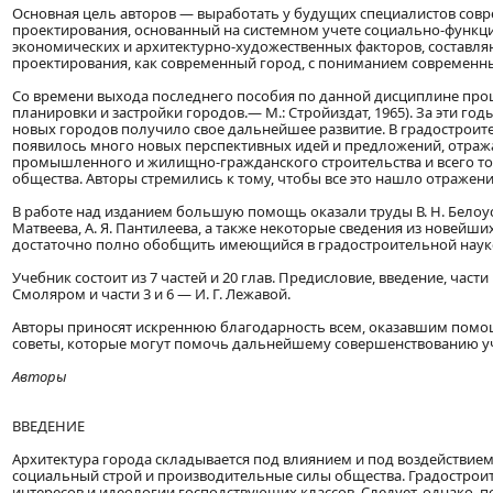
Основная цель авторов — выработать у будущих специалистов сов
проектирования, основанный на системном учете социально-функц
экономических и архитектурно-художественных факторов, составл
проектирования, как современный город, с пониманием современны
Со времени выхода последнего пособия по данной дисциплине прош
планировки и застройки городов.— М.: Стройиздат, 1965). За эти г
новых городов получило свое дальнейшее развитие. В градостроит
появилось много новых перспективных идей и предложений, отра
промышленного и жилищно-гражданского строительства и всего то
общества. Авторы стремились к тому, чтобы все это нашло отражени
В работе над изданием большую помощь оказали труды В. Н. Белоусова,
Матвеева, А. Я. Пантилеева, а также некоторые сведения из новейш
достаточно полно обобщить имеющийся в градостроительной наук
Учебник состоит из 7 частей и 20 глав. Предисловие, введение, части 1
Смоляром и части 3 и 6 — И. Г. Лежавой.
Авторы приносят искреннюю благодарность всем, оказавшим помощь
советы, которые могут помочь дальнейшему совершенствованию у
Авторы
ВВЕДЕНИЕ
Архитектура города складывается под влиянием и под воздействие
социальный строй и производительные силы общества. Градостро
интересов и идеологии господствующих классов. Следует, однако, 