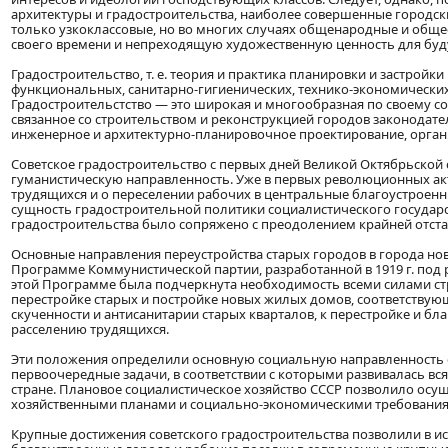
архитектуры и градостроительства, наиболее совершенные городс
только узкоклассовые, но во многих случаях общенародные и общес
своего времени и непреходящую художественную ценность для бу
Градостроительство, т. е. теория и практика планировки и застрой
функциональных, санитарно-гигиенических, технико-экономически
Градостроительстство — это широкая и многообразная по своему с
связанное со строительством и реконструкцией городов законодат
инженерное и архитектурно-планировочное проектирование, орган
Советское градостроительство с первых дней Великой Октябрьск
гуманистическую направленность. Уже в первых революционных ак
трудящихся и о переселении рабочих в центральные благоустроен
сущность градостроительной политики социалистического государ
градостроительства было сопряжено с преодолением крайней отста
Основные направления переустройства старых городов в города н
Программе Коммунистической партии, разработанной в 1919 г. под ру
этой Программе была подчеркнута необходимость всеми силами с
перестройке старых и постройке новых жилых домов, соответству
скученности и антисанитарии старых кварталов, к перестройке и б
расселению трудящихся.
Эти положения определили основную социальную направленность со
первоочередные задачи, в соответствии с которыми развивалась в
стране. Плановое социалистическое хозяйство СССР позволило осущ
хозяйственными планами и социально-экономическими требовани
Крупные достижения советского градостроительства позволили в и