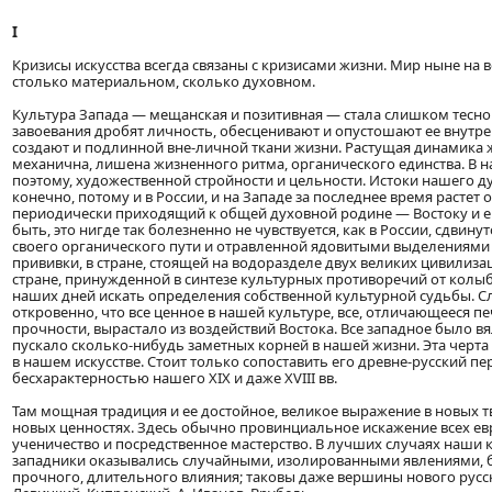
I
Кризисы искусства всегда связаны с кризисами жизни. Мир ныне на
столько материальном, сколько духовном.
Культура Запада — мещанская и позитивная — стала слишком тесно
завоевания дробят личность, обесценивают и опустошают ее внутре
создают и подлинной вне-личной ткани жизни. Растущая динамика 
механична, лишена жизненного ритма, органического единства. В н
поэтому, художественной стройности и цельности. Истоки нашего ду
конечно, потому и в России, и на Западе за последнее время растет
периодически приходящий к общей духовной родине — Востоку и ег
быть, это нигде так болезненно не чувствуется, как в России, сдвинуто
своего органического пути и отравленной ядовитыми выделениями
прививки, в стране, стоящей на водоразделе двух великих цивилиза
стране, принужденной в синтезе культурных противоречий от колыб
наших дней искать определения собственной культурной судьбы. Сл
откровенно, что все ценное в нашей культуре, все, отличающееся п
прочности, вырастало из воздействий Востока. Все западное было в
пускало сколько-нибудь заметных корней в нашей жизни. Эта черта
в нашем искусстве. Стоит только сопоставить его древне-русский п
бесхарактерностью нашего XIX и даже XVIII вв.
Там мощная традиция и ее достойное, великое выражение в новых т
новых ценностях. Здесь обычно провинциальное искажение всех ев
ученичество и посредственное мастерство. В лучших случаях наши
западники оказывались случайными, изолированными явлениями, б
прочного, длительного влияния; таковы даже вершины нового русск