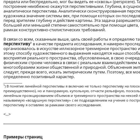
предела или беспредельно, мог 6ы видеть ее «сквозь» (perspicere). 
построение неизбежно окажутся перспективными. Глубина, в сущнос
аналитически перспектива. Аналитически сконструированная перспе
художника значение системы вех, при помощи которых он последо
перед зрителем глубину и действие картины. Эта задача разрешает
большей или меньшей степени самостоятельно при помощи цвета, 
рамках конструктивно-стилистических требований.
В связи со всем, сказанным выше, цель своей работы я определяю т
перспективу
¹ в качестве предмета исследования, я намерен просле
организовалось в искусстве иллюзорное трехмерное пространство 
этому способу художественного выражения находятся наши способ
восприятия реального пространства, обусловленные, в свою очеред
физическим строем человека в связи с реальным взаимодействием 
многообразием жизни общественной и природной. Объяснения эм
следует, прежде всего, искать эмпирическим путем. Поэтому, все мо
определенно позитивный характер.
____________
¹) В понятие линейной перспективы я включаю не только перспективу на плоско
преимущественно), но и панорамную, купольную, отчасти рельефную, посколь
линейным проэкцированием объемов и трехмерного пространства на некоей п
называемую «воздушную перспективу» с ее подразделением на учение о постр
перспективу я оставляю за рамками своего исследования.
<...>
Примеры страниц