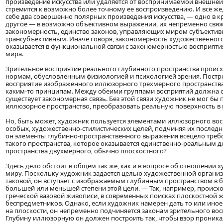
произведение искусства или удаляется от воспринимаемой внешней
стремится к возможно более точному ее воспроизведению. И все же
себе два совершенно полярных произведения искусства, — одно в к
другое — в возможно объективном выражении, их непременно свя
закономерность, единство законов, управляющих миром субъекти
трансубъективным. Иначе говоря, закономерность художественног
оказывается в функциональной связи с закономерностью восприят
мира.
Зрительное восприятие реального глубинного пространства проис
нормам, обусловленным физиологией и психологией зрения. Постр
восприятие изображенного иллюзорного трехмерного пространства
каким-то принципам. Между обеими группами восприятий должна с
существует закономерная связь. Без этой связи художник не мог 6ы
иллюзорное пространство, преобразовать реальную поверхность в
Но, быть может, художник пользуется элементами иллюзорного вос
особых, художественно-стилистических целей, подчиняя их последним
он элементы глубинно-пространственного выражения всецело треб
такого пространства, которое оказывается единственно-реальным д
пространства двухмерного, обычно плоскостного?
Здесь дело обстоит в общем так же, как и в вопросе об отношении
миру. Поскольку художник задается целью художественной организ
таковой, он вступает с изображаемым глубинным пространством в б
большей или меньшей степени этой цели. — Так, например, происхо
греческой вазовой живописи, в современных поисках плоскостной 
беспредметников. Однако, если художник намерен дать то или ино
на плоскости, он непременно подчиняется законам зрительного во
Глубину иллюзорную он должен построить так, чтобы взор проника