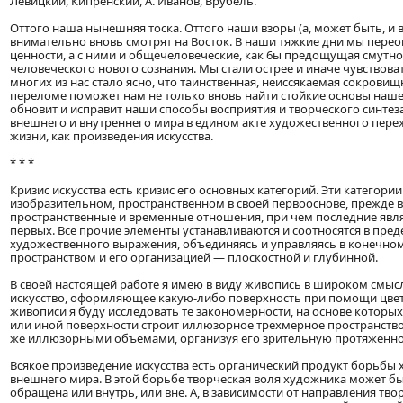
Левицкий, Кипренский, А. Иванов, Врубель.
Оттого наша нынешняя тоска. Оттого наши взоры (а, может быть, и 
внимательно вновь смотрят на Восток. В наши тяжкие дни мы пере
ценности, а с ними и общечеловеческие, как 6ы предощущая смутн
человеческого нового сознания. Мы стали острее и иначе чувствова
многих из нас стало ясно, что таинственная, неиссякаемая сокрови
переломе поможет нам не только вновь найти стойкие основы наше
обновит и исправит наши способы восприятия и творческого синтез
внешнего и внутреннего мира в едином акте художественного пер
жизни, как произведения искусства.
* * *
Кризис искусства есть кризис его основных категорий. Эти категории
изобразительном, пространственном в своей первооснове, прежде 
пространственные и временные отношения, при чем последние яв
первых. Все прочие элементы устанавливаются и соотносятся в пре
художественного выражения, объединяясь и управляясь в конечном
пространством и его организацией — плоскостной и глубинной.
В своей настоящей работе я имею в виду живопись в широком смысл
искусство, оформляющее какую-либо поверхность при помощи цвета
живописи я буду исследовать те закономерности, на основе которы
или иной поверхности строит иллюзорное трехмерное пространство
же иллюзорными объемами, организуя его зрительную протяженнос
Всякое произведение искусства есть органический продукт борьбы
внешнего мира. В этой борьбе творческая воля художника может 
обращена или внутрь, или вне. А, в зависимости от направления тво