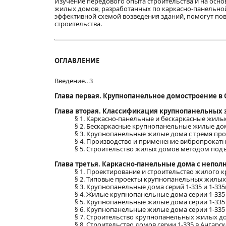
Изучение передового опыта строительства и на осн
жилых домов, разработанных по каркасно-панельно
эффективной схемой возведения зданий, помогут по
строительства.
ОГЛАВЛЕНИЕ
Введение.. 3
Глава первая. Крупнопанельное домостроение в 
Глава вторая. Классификация крупнопанельных 
§ 1. Каркасно-панельные и бескаркасные жилые
§ 2. Бескаркасные крупнопанельные жилые дом
§ 3. Крупнопанельные жилые дома с тремя пр
§ 4. Производство и применение вибропрокатн
§ 5. Строительство жилых домов методом подъ
Глава третья. Каркасно-панельные дома с неп
§ 1. Проектирование и строительство жилого 
§ 2. Типовые проекты крупнопанельных жилых д
§ 3. Крупнопанельные дома серий 1-335 и 1-335к
§ 4. Жилые крупнопанельные дома серии 1-335 д
§ 5. Крупнопанельные жилые дома серии 1-335 
§ 6. Крупнопанельные жилые дома серии 1-335 
§ 7. Строительство крупнопанельных жилых дом
§ 8. Строительство домов серии 1-335 в Ангарске