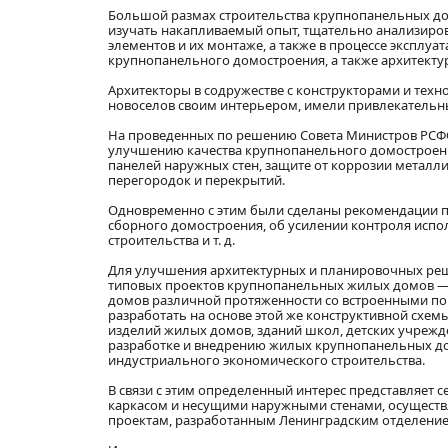
Большой размах строительства крупнопанельных до
изучать накапливаемый опыт, тщательно анализиров
элементов и их монтаже, а также в процессе эксплуат
крупнопанельного домостроения, а также архитект
Архитекторы в содружестве с конструкторами и тех
новоселов своим интерьером, имели привлекательн
На проведенных по решению Совета Министров РСФСР
улучшению качества крупнопанельного домостроен
панелей наружных стен, защите от коррозии металл
перегородок и перекрытий.
Одновременно с этим были сделаны рекомендации по
сборного домостроения, об усилении контроля испо
строительства и т. д.
Для улучшения архитектурных и планировочных ре
типовых проектов крупнопанельных жилых домов — 
домов различной протяженности со встроенными п
разработать на основе этой же конструктивной сх
изделий жилых домов, зданий школ, детских учрежд
разработке и внедрению жилых крупнопанельных до
индустриального экономического строительства.
В связи с этим определенный интерес представляет
каркасом и несущими наружными стенами, осуществля
проектам, разработанным Ленинградским отделение