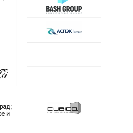
ад ;
ре и