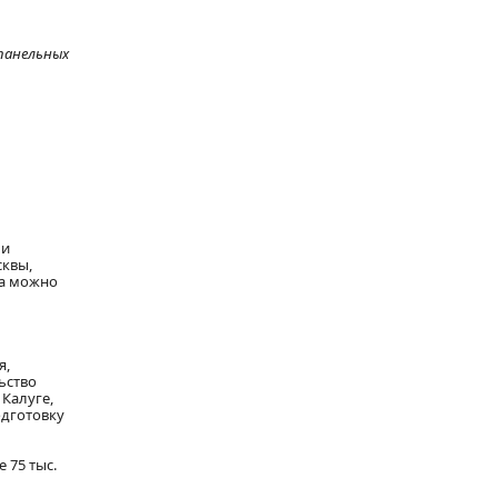
панельных
 и
сквы,
ма можно
я,
ьство
 Калуге,
одготовку
 75 тыс.