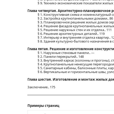
§ 9. Технико-экономические показатели жилых д
Глава четвертая. Архитектурно-планировочное 
§ 1. Конструктивная схема и номенклатурный с
§ 2. Застройка крупнопанельными домами.. 86
§ 3. Планировочное решение жилых домов серии
§ 4. Решение фасадов крупнопанельных жилых 
§ 5. Решение наружных стен и их отделка.. 111
§ 6. Решение архитектурных деталей.. 119
§ 7. Интерьер и внутренняя отделка квартир.. 1
§ 8. Здания культурно-бытового назначения в со
Глава пятая. Решение и изготовление конструкт
§ 1. Наружные стеновые панели.. —
§ 2. Панели перекрытий.. 148
§ 3. Внутренний каркас (колонны и прогоны), 
§ 4. Крупнопанельные ненесущие перегородки.
§ 5. Санитарные кабины, балконные плиты, ка
§ 6. Вертикальные и горизонтальные швы, узл
Глава шестая. Изготовление и монтаж жилых дом
Заключение.. 175
Примеры страниц