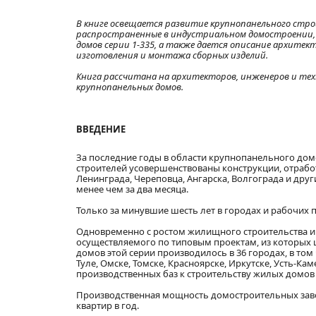
В книге освещается развитие крупнопанельного стр
распространенные в индустриальном домостроении,
домов серии 1-335, а также дается описание архите
изготовления и монтажа сборных изделий.
Книга рассчитана на архитекторов, инженеров и те
крупнопанельных домов.
ВВЕДЕНИЕ
За последние годы в области крупнопанельного дом
строителей усовершенствованы конструкции, отработ
Ленинграда, Череповца, Ангарска, Волгограда и дру
менее чем за два месяца.
Только за минувшие шесть лет в городах и рабочих п
Одновременно с ростом жилищного строительства 
осуществляемого по типовым проектам, из которых ши
домов этой серии производилось в 36 городах, в том 
Туле, Омске, Томске, Красноярске, Иркутске, Усть-Ка
производственных баз к строительству жилых домов 
Производственная мощность домостроительных заводо
квартир в год.