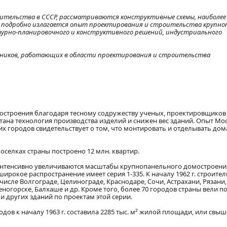
оительства в СССР, рассматриваются конструктивные схемы, наиболее
 подробно излагается опыт проектирования и строительства крупно
ктурно-планировочного и конструктивного решений, индустриального
хников, работающих в области проектирования и строительства
остроения благодаря тесному содружеству ученых, проектировщиков
ана технология производства изделий и снижен вес зданий. Опыт Мо
гих городов свидетельствует о том, что монтировать и отделывать до
оселках страны построено 12 млн. квартир.
интенсивно увеличиваются масштабы крупнопанельного домостроени
рокое распространение имеет серия 1-335. К началу 1962 г. строител
числе Волгограде, Целинограде, Краснодаре, Сочи, Астрахани, Рязани,
меногорске, Балхаше и др. Кроме того, более 70 городов страны вели п
и других зданий по проектам этой серии.
в к началу 1963 г. составила 2285 тыс. м² жилой площади, или свыше