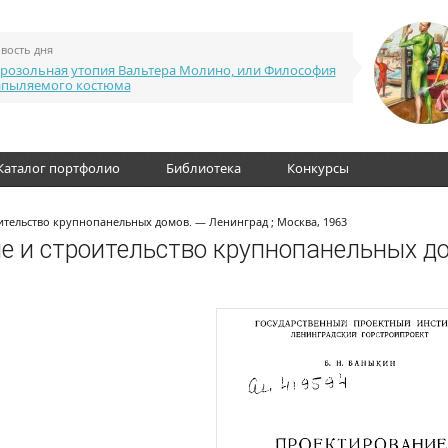
вость дня
розольная утопия Вальтера Молино, или Философия
апыляемого костюма
Каталог портфолио
Библиотека
Конкурсы
ительство крупнопанельных домов. — Ленинград ; Москва, 1963
е и строительство крупнопанельных д