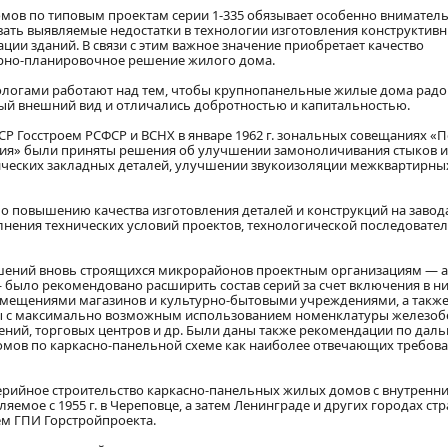
мов по типовым проектам серии 1-335 обязывает особенно внимател
ать выявляемые недостатки в технологии изготовления конструктив
ации зданий. В связи с этим важное значение приобретает качество
урно-планировочное решение жилого дома.
нологами работают над тем, чтобы крупнопанельные жилые дома рад
ый внешний вид и отличались добротностью и капитальностью.
 Госстроем РСФСР и ВСНХ в январе 1962 г. зональных совещаниях «П
ия» были приняты решения об улучшении замоноличивания стыков 
ических закладных деталей, улучшении звукоизоляции межквартирных
 повышению качества изготовления деталей и конструкций на завод
лнения технических условий проектов, технологической последовате
шений вновь строящихся микрорайонов проектным организациям — 
было рекомендовано расширить состав серий за счет включения в н
омещениями магазинов и культурно-бытовыми учреждениями, а такж
емы с максимально возможным использованием номенклатуры железо
ений, торговых центров и др. Были даны также рекомендации по дал
мов по каркасно-панельной схеме как наиболее отвечающих требов
 серийное строительство каркасно-панельных жилых домов с внутренн
емое с 1955 г. в Череповце, а затем Ленинграде и других городах ст
м ГПИ Горстройпроекта.