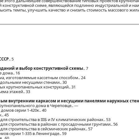
ове этого дальнейшее совершенствование типовых проектов крупноп
й конструктивной схеме, являющейся подлинно индустриальной и на
высить темпы, улучшить качество и снизить стоимость массового жи
СССР
.. 5
зданий и выбор конструктивной схемы
.. 7
 дома.. 16
а, изготовляемые кассетным способом.. 24
одольными несущими стенами.. 30
ых крупнопанельных конструкций.. 31
ема этажей.. 33
олным внутренним каркасом и несущими панелями наружных сте
крупнопанельного дома в Череповце.. —
омов серии 1-420к.. 40
.. 45
ля строительства в IIIБ и IV климатических районах.. 53
для строительства в районах с просадочными грунтами.. 56
для строительства в сейсмических районах.. 57
ов серии 1-335 в Ленинграде.. 59
.. 60