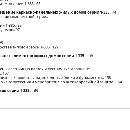
омов серии 1-335.. 65
решение каркасно-панельных жилых домов серии 1-335
.. 74
остав комплексной серии.. —
 1-335.. 89
домов.. 97
25
ставе типовой серии 1-335.. 129
ивных элементов жилых домов серии 1-335
.. 138
стены лестничных клеток и лестничные марши.. 152
. 157
рнизные блоки, крыша, цокольные блоки и фундаменты.. 158
овые сопряжения и мероприятия по антикоррозийной защите.. 164
ов серии 1-335
.. 169