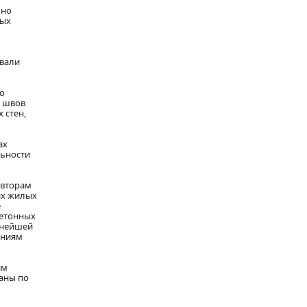
ьно
ных
овали
о
и швов
 стен,
ах
льности
авторам
их жилых
е
бетонных
ьнейшей
аниям
им
раны по