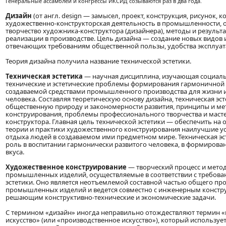
Генеральные ассамблеи и конгрессы ИКСИД созываются раз в два года.
Дизайн
(от англ. design — замысел, проект, конструкция, рисунок, 
художественно-конструкторская деятельность в промышленности,
творчество художника-конструктора (дизайнера), методы и результат
реализации в производстве. Цель дизайна — создание новых видов 
отвечающих требованиям общественной пользы, удобства эксплуат
Теория дизайна получила название технической эстетики.
Техническая эстетика
— научная дисциплина, изучающая социаль
технические и эстетические проблемы формирования гармоничной
создаваемой средствами промышленного производства для жизни и
человека. Составляя теоретическую основу дизайна, техническая эст
общественную природу и закономерности развития, принципы и м
конструирования, проблемы профессионального творчества и маст
конструктора. Главная цель технической эстетики — обеспечить на
теории и практики художественного конструирования наилучшие ус
отдыха людей в создаваемом ими предметном мире. Техническая эс
роль в воспитании гармонически развитого человека, в формирован
вкуса.
Художественное конструирование
— творческий процесс и мето
промышленных изделий, осуществляемые в соответствии с требова
эстетики. Оно является неотъемлемой составной частью общего пр
промышленных изделий и ведется совместно с инженерным констр
решающим конструктивно-технические и экономические задачи.
С термином «дизайн» иногда неправильно отождествляют термин
искусство» (или «производственное искусство»), который используе