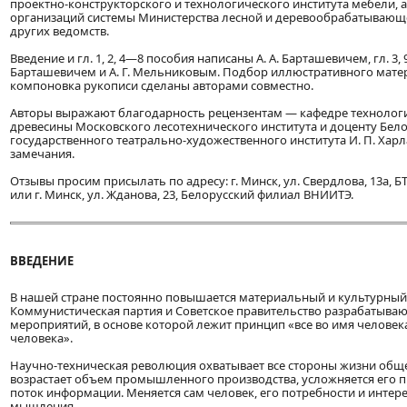
проектно-конструкторского и технологического института мебели, 
организаций системы Министерства лесной и деревообрабатываю
других ведомств.
Введение и гл. 1, 2, 4—8 пособия написаны А. А. Барташевичем, гл. 3, 9,
Барташевичем и А. Г. Мельниковым. Подбор иллюстративного мате
компоновка рукописи сделаны авторами совместно.
Авторы выражают благодарность рецензентам — кафедре технологи
древесины Московского лесотехнического института и доценту Бел
государственного театрально-художественного института И. П. Хар
замечания.
Отзывы просим присылать по адресу: г. Минск, ул. Свердлова, 13а, Б
или г. Минск, ул. Жданова, 23, Белорусский филиал ВНИИТЭ.
ВВЕДЕНИЕ
В нашей стране постоянно повышается материальный и культурный
Коммунистическая партия и Советское правительство разрабатыв
мероприятий, в основе которой лежит принцип «все во имя человека
человека».
Научно-техническая революция охватывает все стороны жизни общ
возрастает объем промышленного производства, усложняется его пр
поток информации. Меняется сам человек, его потребности и интере
мышления.