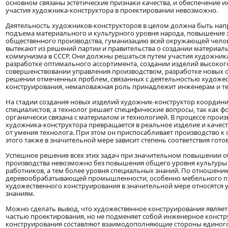
основном связаны эстетические признаки качества, и обеспечение и
участия художника-конструктора в проектировании невозможно.
Деятельность художников-конструкторов в целом должна быть нап
подъема материального и культурного уровня народа, повышение 
общественного производства, гуманизацию всей окружающей челов
вытекают из решений партии и правительства о создании материал
коммунизма в СССР. Они должны решаться путем участия художника
разработке оптимального ассортимента, создании изделий высокого
совершенствовании управления производством, разработке новых ору
решении отмеченных проблем, связанных с деятельностью художе
конструирования, немаловажная роль принадлежит инженерам и т
На стадии создания новых изделий художник-конструктор координи
специалистов, а технолог решает специфические вопросы, так как 
органически связана с материалом и технологией. В процессе произ
художника-конструктора превращается в реальное изделие и качест
от умения технолога. При этом он приспосабливает производство к 
этого также в значительной мере зависит степень соответствия гото
Успешное решение всех этих задач при значительном повышении о
производства невозможно без повышения общего уровня культуры 
работников, а тем более уровня специальных знаний. По отношению
деревообрабатывающей промышленности, особенно мебельного пр
художественного конструирования в значительной мере относятся 
знаниям.
Можно сделать вывод, что художественное конструирование являе
частью проектирования, но не подменяет собой инженерное констру
конструирования составляют взаимодополняющие стороны единого