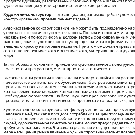
продуктов дизайна, реализованных серийно в промышленном прои
удовлетворяющих утилитарные и эстетические требования.
Художник-конструктор
— это специалист, занимающийся художес
конструированием промышленных изделий.
Художественное конструирование не может быть подразделено на 
утилитарно-практическую деятельность. Польза и красота утилита
неразрывно и поиск их формы должен вестись с одновременным уч
факторов, иначе художник-конструктор превратится в оформителя,
внешнюю красоту на готовые изделия. При этом он должен правил
соотношение технического и эстетического, материального и духо
мире.
Таким образом, основным принципом художественного конструиров
полезного и прекрасного, утилитарного и эстетического.
Высокие темпы развития производства и ускоряющийся прогресс во 
человеческой деятельности обусловливают быстрое изменение потр
промышленность не может следовать за всеми мимолетными потр
кратковременными модами. Рациональный ассортимент промышл
необходимо формировать на базе научного прогнозирования с уче
производительных сил, технического прогресса и социальных сдви
Художественное конструирование формирует не только предметную
человека к ней, так как в процессе потребления вещей последние во
вызывают определенные потребности и отношения к предметному м
людей, художественное конструирование может предопределять сп
требуемом направлении. Эта задача реальная и осуществление ее н
мере насыщения рынка влияние моды на спрос значительно возраста