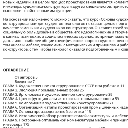
новых изделий, а в целом процесс проектирования является колле
инженера, художника-конструктора и других специалистов, при кот
выполняет свойственные им функции.
На основании изложенного можно сказать, что курс «Основы худож
конструирования» для студентов-технологов не ставит целью подго
качестве замены ими художников-конструкторов. Он ставит своей з
социальную роль дизайна в обществе, его идеологические и творче
в капиталистических и социалистических странах, их принципиально
дать лишь наиболее общие специфические вопросы художественног
том числе и мебели, ознакомить с методическими принципами раб
конструктора, с тем чтобы технолог оказался подготовленным к сов
ОГЛАВЛЕНИЕ
От авторов 5
Введение 7
ГЛАВА 1. Художественное конструирование в СССР и за рубежом 11
ГЛАВА 2. Эволюция промышленных форм 25
ГЛАВА 3. Эргономика и художественное конструирование 39
ГЛАВА 4. Цвет и функциональная окраска в промышленности 59
ГЛАВА 5. Композиция в художественном конструировании 71
ГЛАВА 6. Организация и этапы проектирования промышленных изде
ГЛАВА 7. Основы производственной эстетики 113
ГЛАВА 8. Исторический обзор развития стилей архитектуры и мебели
ГЛАВА 9. Построение оптимальной номенклатуры мебели и принци
интерьера 175