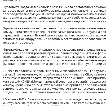
В условиях, когда материальная база не имела достаточных возмо
запросов населения, эта проблема решалась в основном путем уве
производства продукции. В настоящее время положение изменилос
экономики и развитие человека как личности требуют совершенств
товаров и выдвигают в число первоочередных задач вопросы их кач
Одним из важнейших направлений при создании материально-техн
коммунизма является совершенствование организации труда на осн
передовой практики. Важнейшими задачами являются комплексное 
рациональное оборудование рабочих мест, техническое совершенс
трудовых процессов.
Интенсификация индустриального производства при определенных 
жизни такое проектирование промышленных изделий и такие форм
материально-пространственной среды, когда наряду с техническим
учитываться «человеческий фактор», т. е. помимо обеспечения нор
функционирования изделий и среды они должны быть удобными и 
С 1919 г. исполняемые промышленным способом образцы получили н
design. Этим термином, который утвердился сначала в США, а затем и
обозначена новая область творчества для промышленного произво
конгрессе ИКСИД* (Международный совет организаций по художес
конструированию) в 1958 г. этот термин был принят для обозначения
деятельности, которая связана с художественным конструирован
продукции. В нашей стране в значении industrial design применяется
____________
* Основан в 1957 г. Главными задачами являются пропаганда принципов худож
конструирования, содействие его развитию, помощь в подготовке художников