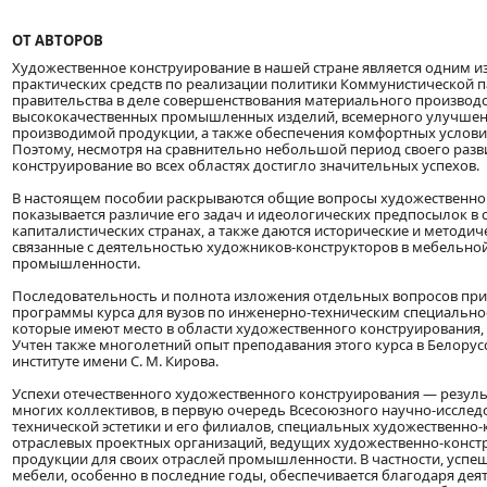
ОТ АВТОРОВ
Художественное конструирование в нашей стране является одним 
практических средств по реализации политики Коммунистической п
правительства в деле совершенствования материального производс
высококачественных промышленных изделий, всемерного улучшен
производимой продукции, а также обеспечения комфортных условий
Поэтому, несмотря на сравнительно небольшой период своего разв
конструирование во всех областях достигло значительных успехов.
В настоящем пособии раскрываются общие вопросы художественно
показывается различие его задач и идеологических предпосылок в 
капиталистических странах, а также даются исторические и методич
связанные с деятельностью художников-конструкторов в мебельно
промышленности.
Последовательность и полнота изложения отдельных вопросов при
программы курса для вузов по инженерно-техническим специальнос
которые имеют место в области художественного конструирования, 
Учтен также многолетний опыт преподавания этого курса в Белору
институте имени С. М. Кирова.
Успехи отечественного художественного конструирования — резуль
многих коллективов, в первую очередь Всесоюзного научно-исслед
технической эстетики и его филиалов, специальных художественно-
отраслевых проектных организаций, ведущих художественно-конст
продукции для своих отраслей промышленности. В частности, успе
мебели, особенно в последние годы, обеспечивается благодаря дея