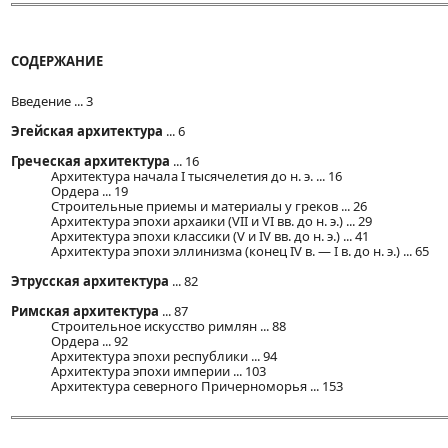
СОДЕРЖАНИЕ
Введение ... 3
Эгейская архитектура
... 6
Греческая архитектура
... 16
Архитектура начала I тысячелетия до н. э. ... 16
Ордера ... 19
Строительные приемы и материалы у греков ... 26
Архитектура эпохи архаики (VII и VI вв. до н. э.) ... 29
Архитектура эпохи классики (V и IV вв. до н. э.) ... 41
Архитектура эпохи эллинизма (конец IV в. — I в. до н. э.) ... 65
Этрусская архитектура
... 82
Римская архитектура
... 87
Строительное искусство римлян ... 88
Ордера ... 92
Архитектура эпохи республики ... 94
Архитектура эпохи империи ... 103
Архитектура северного Причерноморья ... 153