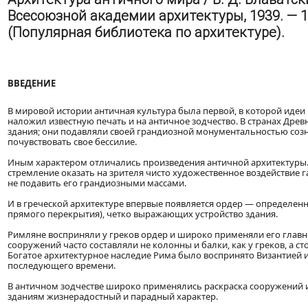
Всесоюзной академии архитектуры, 1939. — 164 с
(Популярная библиотека по архитектуре).
ВВЕДЕНИЕ
В мировой истории античная культура была первой, в которой иде
наложил известную печать и на античное зодчество. В странах Дре
здания; они подавляли своей грандиозной монументальностью созна
почувствовать свое бессилие.
Иным характером отличались произведения античной архитектуры.
стремление оказать на зрителя чисто художественное воздействие 
не подавить его грандиозными массами.
И в греческой архитектуре впервые появляется ордер — определен
прямого перекрытия), четко выражающих устройство здания.
Римляне восприняли у греков ордер и широко применяли его главн
сооружений часто составляли не колонны и балки, как у греков, а 
Богатое архитектурное наследие Рима было воспринято Византией 
последующего времени.
В античном зодчестве широко применялись раскраска сооружений 
зданиям жизнерадостный и парадный характер.