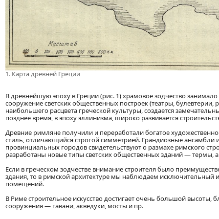
1. Карта древней Греции
В древнейшую эпоху в Греции (рис. 1) храмовое зодчество занимал
сооружение светских общественных построек (театры, булевтерии, рынк
наибольшего расцвета греческой культуры, создается замечательн
позднее время, в эпоху эллинизма, широко развивается строительс
Древние римляне получили и переработали богатое художественно
стиль, отличающийся строгой симметрией. Грандиозные ансамбли и
провинциальных городов свидетельствуют о размахе римского стр
разработаны новые типы светских общественных зданий — термы, а
Если в греческом зодчестве внимание строителя было преимуществ
здания, то в римской архитектуре мы наблюдаем исключительный и
помещений.
В Риме строительное искусство достигает очень большой высоты, 
сооружения — гавани, акведуки, мосты и пр.