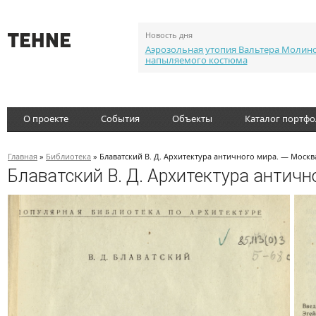
Новость дня
Аэрозольная утопия Вальтера Молин
напыляемого костюма
О проекте
События
Объекты
Каталог портф
Главная
»
Библиотека
» Блаватский В. Д. Архитектура античного мира. — Москва
Блаватский В. Д. Архитектура античн