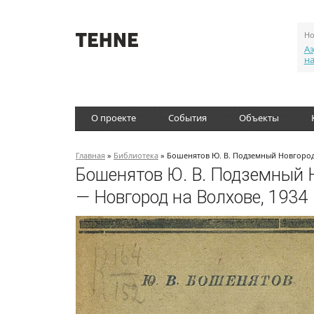
Но
Аэ
н
О проекте
События
Объекты
Главная
»
Библиотека
» Бошенятов Ю. В. Подземный Новгород 
Бошенятов Ю. В. Подземный Н
— Новгород на Волхове, 1934