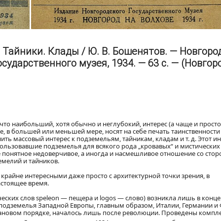
Тайники. Клады / Ю. В. Бошенятов. — Новгоро
сударственного музея, 1934. — 63 с. — (Новгор
что наибольший, хотя обычно и неглубокий, интерес (а чаще и просто
, в большей или меньшей мере, носят на себе печать таинственности
ить массовый интерес к подземельям, тайникам, кладам и т. д. Этот и
ользовавшие подземелья для всякого рода „кровавых“ и мистических 
е понятное недоверчивое, а иногда и насмешливое отношение со сто
емелий и тайников.
крайне интересными даже просто с архитектурной точки зрения, в
астоящее время.
еских слов speleon — пещера и logos — слово) возникла лишь в конце 
 подземелья Западной Европы, главным образом, Италии, Германии и
плановом порядке, началось лишь после революции. Проведены компл