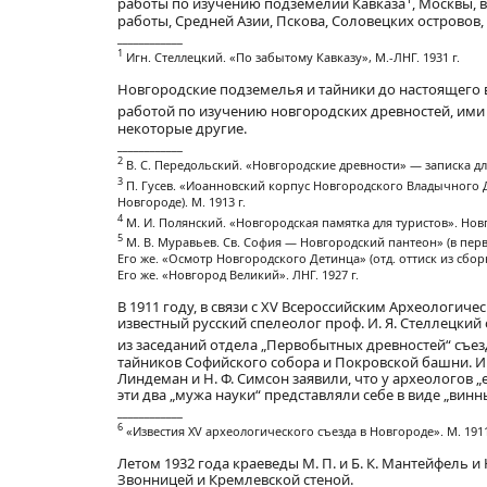
работы по изучению подземелий Кавказа
, Москвы, 
работы, Средней Азии, Пскова, Соловецких островов,
____________
1
Игн. Стеллецкий. «По забытому Кавказу», М.-ЛНГ. 1931 г.
Новгородские подземелья и тайники до настоящего 
работой по изучению новгородских древностей, ими 
некоторые другие.
____________
2
В. С. Передольский. «Новгородские древности» — записка для
3
П. Гусев. «Иоанновский корпус Новгородского Владычного Дво
Новгороде). М. 1913 г.
4
М. И. Полянский. «Новгородская памятка для туристов». Нов
5
М. В. Муравьев. Св. София — Новгородский пантеон» (в перво
Его же. «Осмотр Новгородского Детинца» (отд. оттиск из сбо
Его же. «Новгород Великий». ЛНГ. 1927 г.
В 1911 году, в связи с XV Всероссийским Археологиче
известный русский спелеолог проф. И. Я. Стеллецки
из заседаний отдела „Первобытных древностей“ съезд
тайников Софийского собора и Покровской башни. Ин
Линдеман и Н. Ф. Симсон заявили, что у археологов 
эти два „мужа науки“ представляли себе в виде „винны
____________
6
«Известия XV археологического съезда в Новгороде». М. 1911 
Летом 1932 года краеведы М. П. и Б. К. Мантейфель 
Звонницей и Кремлевской стеной.