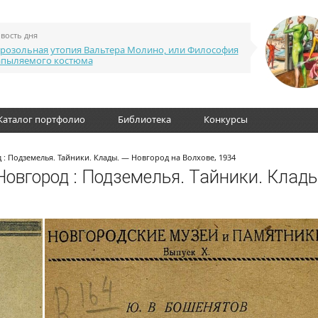
вость дня
розольная утопия Вальтера Молино, или Философия
апыляемого костюма
Каталог портфолио
Библиотека
Конкурсы
: Подземелья. Тайники. Клады. — Новгород на Волхове, 1934
овгород : Подземелья. Тайники. Клады