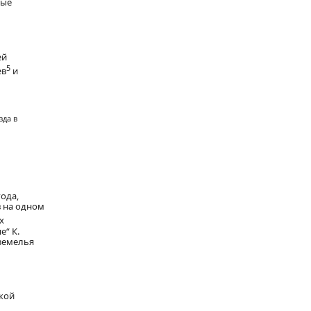
вые
ей
5
ев
и
зда в
года,
в на одном
х
е“ К.
дземелья
ской