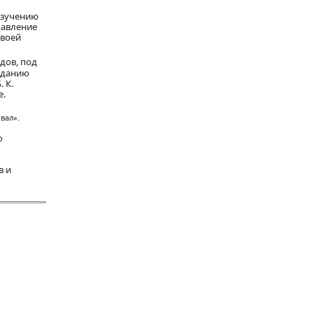
изучению
равление
своей
едов, под
заданию
 К.
е.
вал».
о
в и