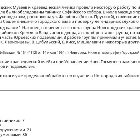
одских Музеев и краеведческая ячейка провели некоторую работу по 
ле были обследованы тайники Софийского собора. В июле месяце Уп
ководством, раскопки на ул. Желябова (бывш. Прусской), ставившие 
з башен внешнего городского вала и проверку легендарных слухов о
7
под валом
. Наконец, в течение всего лета группа Новгородских краев
айников Кремля и Владычного двора, а в октябре эта же группа, по 
 часть Юрьевских подземелий. В работе группы принимали участие: Б.
и К. Ларионцевы, В. Цибульский, В. Киск, Мишелевич и некоторые други
Звезда» № 154 (4112) от 14 июля 1934 г.) Новгород. Ниже в параграфе «Городской 
секции краеведческой ячейки при Управлении Новг. Госмузеев намечен
ов и подземелий.
е итоги уже проделанной работы по изучению Новгородских тайнико
и тайников 7
0
сооружениями 21
оружениями 36