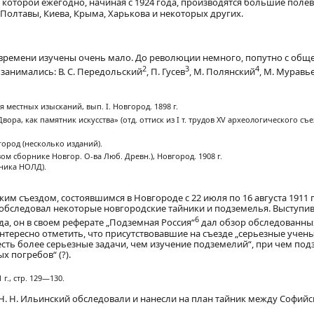
в которой ежегодно, начиная с 1924 года, производятся большие поле
 Полтавы, Киева, Крыма, Харькова и некоторых других.
времени изучены очень мало. До революции немного, попутно с общ
2
3
4
занимались: В. С. Передольский
, П. Гусев
, М. Полянский
, М. Муравь
 местных изысканий, вып. I. Новгород. 1898 г.
ра, как памятник искусства» (отд. оттиск из І т. трудов XV археологического съе
город (несколько изданий).
м сборнике Новгор. О-ва Люб. Древн.), Новгород. 1908 г.
рника НОЛД).
ским съездом, состоявшимся в Новгороде с 22 июля по 16 августа 1911 
й обследовал некоторые новгородские тайники и подземелья. Выступи
6
а, он в своем реферате „Подземная Россия“
дал обзор обследованны
тересно отметить, что присутствовавшие на съезде „серьезные учены
„есть более серьезные задачи, чем изучение подземелий“, при чем по
х погребов“ (?).
г., стр. 129—130.
и Н. Н. Ильинский обследовали и нанесли на план тайник между Софий