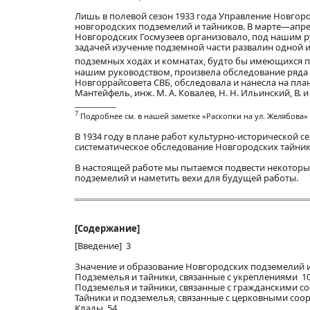
Лишь в полевой сезон 1933 года Управление Новгор
новгородских подземелий и тайников. В марте—апре
Новгородских Госмузеев организовало, под нашим ру
задачей изучение подземной части развалин одной и
подземных ходах и комнатах, будто бы имеющихся 
нашим руководством, произвела обследование ряда т
Новгоррайсовета СВБ, обследовала и нанесла на план
Мантейфель, инж. М. А. Ковалев, Н. Н. Ильинский, В. 
____________
7
Подробнее см. в нашей заметке «Раскопки на ул. Желябова» («
В 1934 году в плане работ культурно-исторической 
систематическое обследование Новгородских тайник
В настоящей работе мы пытаемся подвести некоторы
подземелий и наметить вехи для будущей работы.
[Содержание]
[Введение] 3
Значение и образование Новгородских подземелий 
Подземелья и тайники, связанные с укреплениями 1
Подземелья и тайники, связанные с гражданскими 
Тайники и подземелья, связанные с церковными со
Клады 54