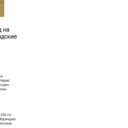
д на
одские
 и
нтерес
сцен.
роны
XIX-го
 Франции.
ексные