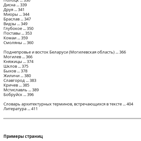
Полоцк ... 330
Дисна ... 339
Друя ... 341
Миоры ... 344
Браслав ... 347
Видзы ... 349
Глубокое ... 350
Поставы ... 353
Комаи ... 359
Смоляны ... 360
Поднепровье и восток Беларуси (Могилевская область) ... 366
Могилев ... 366
Княжицы ... 374
Шклов ... 375
Быхов ... 378
Жиличи ... 380
Славгород ... 383
Кричев ... 385
Мстиславль ... 389
Бобруйск ... 396
Словарь архитектурных терминов, встречающихся в тексте ... 404
Литература ... 411
Примеры страниц