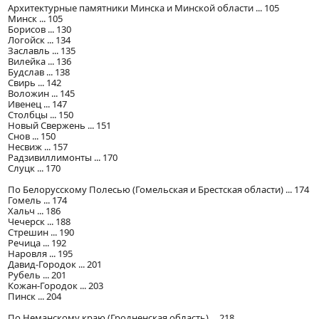
Архитектурные памятники Минска и Минской области ... 105
Минск ... 105
Борисов ... 130
Логойск ... 134
Заславль ... 135
Вилейка ... 136
Будслав ... 138
Свирь ... 142
Воложин ... 145
Ивенец ... 147
Столбцы ... 150
Новый Свержень ... 151
Снов ... 150
Несвиж ... 157
Радзивиллимонты ... 170
Слуцк ... 170
По Белорусскому Полесью (Гомельская и Брестская области) ... 174
Гомель ... 174
Хальч ... 186
Чечерск ... 188
Стрешин ... 190
Речица ... 192
Наровля ... 195
Давид-Городок ... 201
Рубель ... 201
Кожан-Городок ... 203
Пинск ... 204
По Неманскому краю (Гродненская область) ... 218