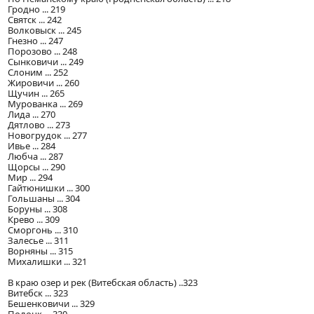
Гродно ... 219
Святск ... 242
Волковыск ... 245
Гнезно ... 247
Порозово ... 248
Сынковичи ... 249
Слоним ... 252
Жировичи ... 260
Щучин ... 265
Мурованка ... 269
Лида ... 270
Дятлово ... 273
Новогрудок ... 277
Ивье ... 284
Любча ... 287
Щорсы ... 290
Мир ... 294
Гайтюнишки ... 300
Гольшаны ... 304
Боруны ... 308
Крево ... 309
Сморгонь ... 310
Залесье ... 311
Ворняны ... 315
Михалишки ... 321
В краю озер и рек (Витебская область) ..323
Витебск ... 323
Бешенковичи ... 329