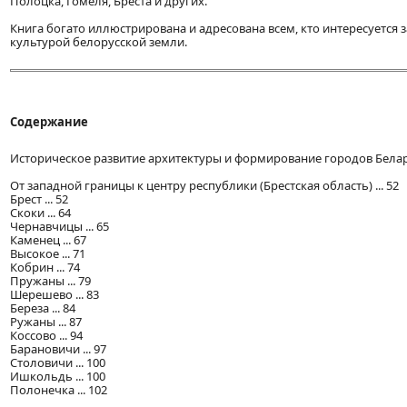
Полоцка, Гомеля, Бреста и других.
Книга богато иллюстрирована и адресована всем, кто интересуется
культурой белорусской земли.
Содержание
Историческое развитие архитектуры и формирование городов Беларус
От западной границы к центру республики (Брестская область) ... 52
Брест ... 52
Скоки ... 64
Чернавчицы ... 65
Каменец ... 67
Высокое ... 71
Кобрин ... 74
Пружаны ... 79
Шерешево ... 83
Береза ... 84
Ружаны ... 87
Коссово ... 94
Барановичи ... 97
Столовичи ... 100
Ишкольдь ... 100
Полонечка ... 102