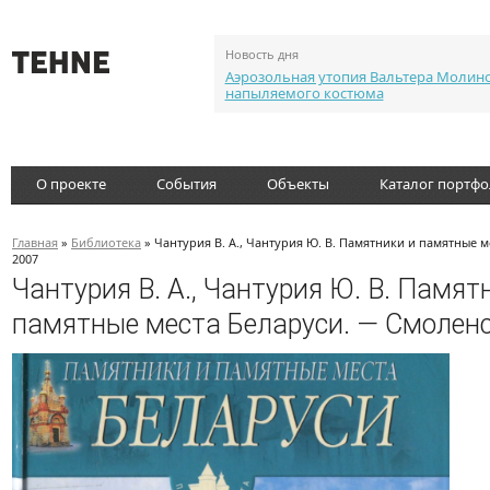
Новость дня
Аэрозольная утопия Вальтера Молин
напыляемого костюма
О проекте
События
Объекты
Каталог портф
Главная
»
Библиотека
» Чантурия В. А., Чантурия Ю. В. Памятники и памятные м
2007
Чантурия В. А., Чантурия Ю. В. Памят
памятные места Беларуси. — Смоленс