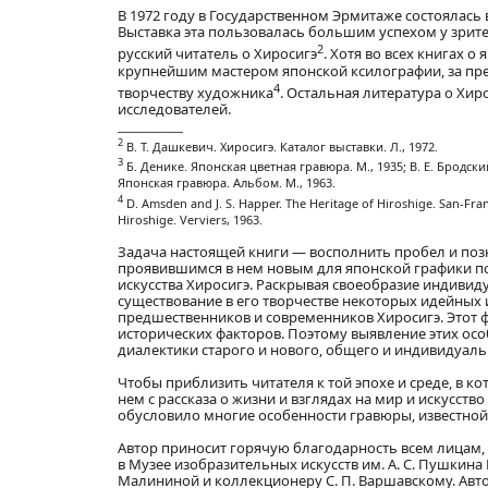
В 1972 году в Государственном Эрмитаже состоялась
Выставка эта пользовалась большим успехом у зрите
2
русский читатель о Хиросигэ
. Хотя во всех книгах о
крупнейшим мастером японской ксилографии, за пр
4
творчеству художника
. Остальная литература о Хир
исследователей.
____________
2
В. Т. Дашкевич. Хиросигэ. Каталог выставки. Л., 1972.
3
Б. Денике. Японская цветная гравюра. М., 1935; В. Е. Бродски
Японская гравюра. Альбом. М., 1963.
4
D. Amsden and J. S. Happer. The Heritage of Hiroshige. San-Franc
Hiroshige. Verviers, 1963.
Задача настоящей книги — восполнить пробел и позн
проявившимся в нем новым для японской графики по
искусства Хиросигэ. Раскрывая своеобразие индивид
существование в его творчестве некоторых идейных
предшественников и современников Хиросигэ. Этот 
исторических факторов. Поэтому выявление этих осо
диалектики старого и нового, общего и индивидуаль
Чтобы приблизить читателя к той эпохе и среде, в к
нем с рассказа о жизни и взглядах на мир и искусст
обусловило многие особенности гравюры, известной
Автор приносит горячую благодарность всем лицам, 
в Музее изобразительных искусств им. А. С. Пушкина 
Малининой и коллекционеру С. П. Варшавскому. Авт