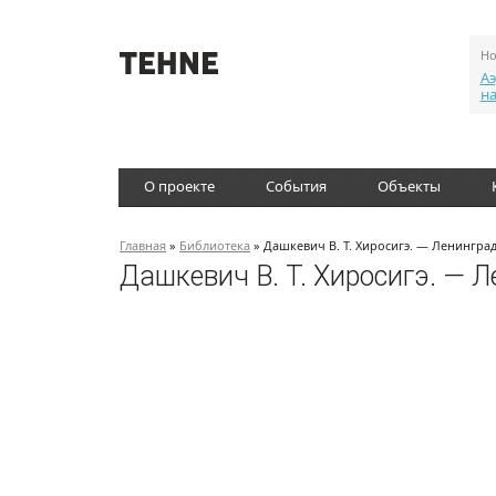
Но
Аэ
н
О проекте
События
Объекты
Главная
»
Библиотека
» Дашкевич В. Т. Хиросигэ. — Ленинград
Дашкевич В. Т. Хиросигэ. — Л