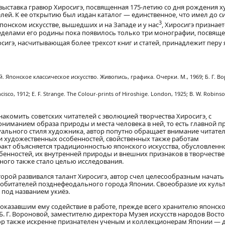
 выставка гравюр Хиросигэ, посвященная 175-летию со дня рождения 
лей. К ее открытию был издан каталог — единственное, что имел до с
3
 японском искусстве, вышедших и на Западе и у нас
, Хиросигэ признает
еделами его родины пока появилось только три монографии, посвящ
осигэ, насчитывающая более трехсот книг и статей, принадлежит перу
й. Японское классическое искусство. Живопись, графика. Очерки. М., 1969; Б. Г. В
isco, 1912; E. F. Strange. The Colour-prints of Hiroshige. London, 1925; B. W. Robinso
акомить советских читателей с эволюцией творчества Хиросигэ, с
ниманием образа природы и места человека в ней, то есть главной 
уального стиля художника, автор попутно обращает внимание читател
 и художественных особенностей, свойственных также работам
факт объясняется традиционностью японского искусства, обусловлен
бенностей, их внутренней природы и внешних признаков в творчестве
ного также стало целью исследования.
оторой развивался талант Хиросигэ, автор счел целесообразным начать
во обитателей позднефеодального города Японии. Своеобразие их куль
 под названием укиёэ.
оказавшим ему содействие в работе, прежде всего хранителю японск
Б. Г. Вороновой, заместителю директора Музея искусств народов Восток
ор также искренне признателен ученым и коллекционерам Японии — 