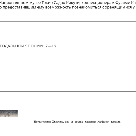
 Национальном музее Токио Садао Кикути, коллекционерам Фусими Ка
зно предоставившим ему возможность познакомиться с хранящимися у
ФЕОДАЛЬНОЙ ЯПОНИИ.. 7—16