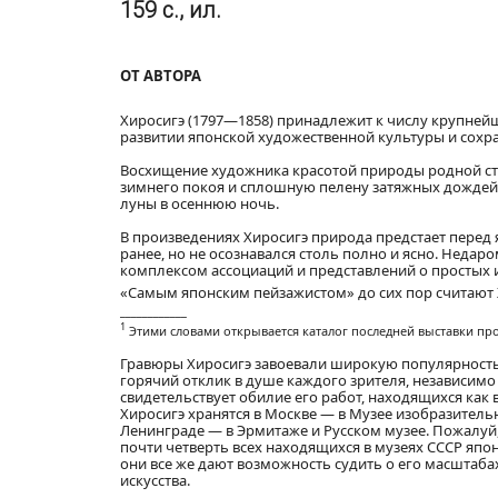
159 с., ил.
ОТ АВТОРА
Хиросигэ (1797—1858) принадлежит к числу крупней
развитии японской художественной культуры и сохра
Восхищение художника красотой природы родной стр
зимнего покоя и сплошную пелену затяжных дождей 
луны в осеннюю ночь.
В произведениях Хиросигэ природа предстает перед 
ранее, но не осознавался столь полно и ясно. Недар
комплексом ассоциаций и представлений о простых
«Самым японским пейзажистом» до сих пор считают 
____________
1
Этими словами открывается каталог последней выставки прои
Гравюры Хиросигэ завоевали широкую популярность 
горячий отклик в душе каждого зрителя, независимо
свидетельствует обилие его работ, находящихся как 
Хиросигэ хранятся в Москве — в Музее изобразительны
Ленинграде — в Эрмитаже и Русском музее. Пожалуй,
почти четверть всех находящихся в музеях СССР япо
они все же дают возможность судить о его масштабах
искусства.