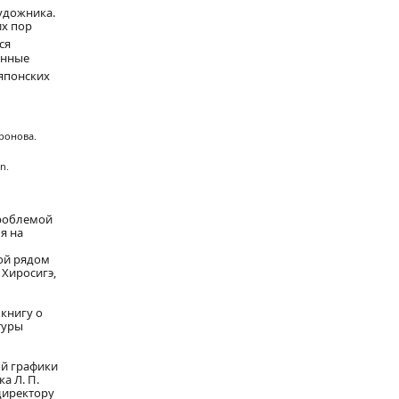
художника.
их пор
ся
енные
 японских
оронова.
n.
проблемой
я на
ной рядом
 Хиросигэ,
 книгу о
туры
ой графики
а Л. П.
директору