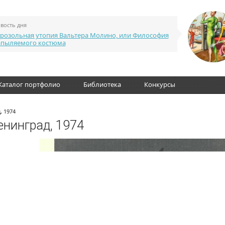
вость дня
розольная утопия Вальтера Молино, или Философия
апыляемого костюма
Каталог портфолио
Библиотека
Конкурсы
, 1974
енинград, 1974