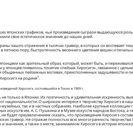
ших японских графиков, чьи произведения сыграли выдающуюся роль
нили свое эстетическое значение до наших дней.
аны нашло отражение в тысячах гравюр, в которых он воспевает ти
в летнюю пору, быстротечность весеннего цветения вишен и печальн
японцами как зрительный образ, который, может быть, и переживалс
ом у японцев появилось понятие «пейзаж Хиросигэ», связанное с целым
 и обыденных пейзажных мотивах, преисполненных задушевности и л
1
Хиросигэ на родине
.
зведений Хиросигэ, состоявшейся в Токио в 1969 г.
не только в Японии. Их поэтичность и удивительная искренность вы
 от национальности. О широком интересе к творчеству Хиросигэ в наш
в музейных, так и в частных собраниях. Наиболее крупные коллекции
х искусств им. А. С. Пушкина и в Музее искусств народов Востока, а т
 не будет преувеличением сказать, что произведения Хиросигэ соста
нских гравюр. Не отражая полностью всю многогранность творчества 
 и значении, а также о месте, занимаемом Хиросигэ в истории японск