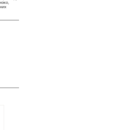
нэко,
 них