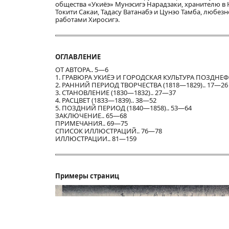
общества «Укиёэ» Мунэсигэ Нарадзаки, хранителю в
Токити Сакаи, Тадасу Ватанабэ и Цунэо Тамба, любе
работами Хиросигэ.
ОГЛАВЛЕНИЕ
ОТ АВТОРА.. 5—6
1. ГРАВЮРА УКИЁЭ И ГОРОДСКАЯ КУЛЬТУРА ПОЗДНЕ
2. РАННИЙ ПЕРИОД ТВОРЧЕСТВА (1818—1829).. 17—26
3. СТАНОВЛЕНИЕ (1830—1832).. 27—37
4. РАСЦВЕТ (1833—1839).. 38—52
5. ПОЗДНИЙ ПЕРИОД (1840—1858).. 53—64
ЗАКЛЮЧЕНИЕ.. 65—68
ПРИМЕЧАНИЯ.. 69—75
СПИСОК ИЛЛЮСТРАЦИЙ.. 76—78
ИЛЛЮСТРАЦИИ.. 81—159
Примеры страниц