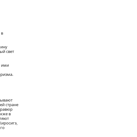
 в
шину
ый свет
я ими
иризма.
зывают
ей стране
 гравюр
акже в
вляют
Хиросигэ,
ого