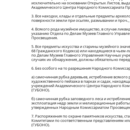
исключительно на основании Открытых Листов, выд
Академического Центра Народного Комиссариата П
3. Все находки, клады и отдельные предметы архео
поверхности земли при осыпях, размывании и проч.
4. Всякого рода музейное имущество, в случае ликв
указанию Отдела по Делам Музеев Главного Управл
Просвещения.
5. Все предметы искусства и старины музейного знач
68 Гражданского Кодекса) или находящиеся в чьем-л
по Делам Музеев Главного Управления Научных учр
случаях их обнаружения, должны обязательно переда
6. Без особого на то разрешения Народного Комисса
а) самочинная рубка деревьев, истребление всякого
художественного пейзажа в парках и садах, находящ
учреждений Академического Центра Народного Ком
(ГУБОНО).
б) самочинная рубка заповедного леса и истребление 
эксплоатация недр земли и мелиорационные работы,
утвержденных Народным Комиссариатом Просвещен
7. Распоряжения по охране памятников искусства, 
Комитетами по соответственным представлениям ил
(ГУБОНО).