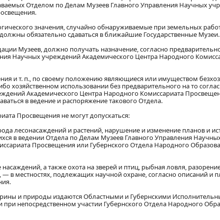
аваемых Отделом по Делам Музеев Главного Управления Научных уч
росвещения.
логического значения, случайно обнаруживаемые при земельных работ
, должны обязательно сдаваться в ближайшие Государственные Музеи.
идации Музеев, должно получать назначение, согласно предварительн
ения Научных учреждений Академического Центра Народного Комисс
ения и т. п., по своему положению являющиеся или имуществом безхоз
ибо хозяйственном использовании без предварительного на то согла
еждений Академического Центра Народного Комиссариата Просвещен
ваться в ведение и распоряжение такового Отдела.
риата Просвещения не могут допускаться:
 рода лесонасаждений и растений, нарушение и изменение планов и ис
ихся в ведении Отдела по Делам Музеев Главного Управления Научны
иссариата Просвещения или Губернского Отдела Народного Образов
насаждений, а также охота на зверей и птиц, рыбная ловля, разорение
 — в местностях, подлежащих научной охране, согласно описаний и п
ия.
старины и природы издаются Областными и Губернскими Исполнитель
и при непосредственном участии Губернского Отдела Народного Обр