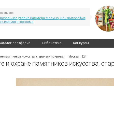
вость дня
розольная утопия Вальтера Молино, или Философия
апыляемого костюма
Каталог портфолио
Библиотека
Конкурсы
ане памятников искусства, старины и природы. — Москва, 1924
те и охране памятников искусства, ста