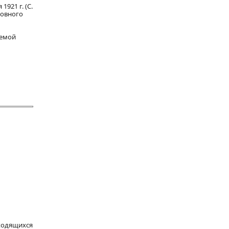
1921 г. (С.
оловного
аемой
аходящихся