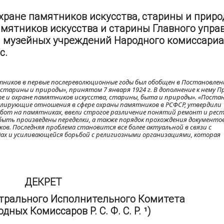
хране памятников искусства, старины и приро
амятников искусства и старины Главного упра
и музейных учреждений Народного комиссари
с.
ников в первые послереволюционные годы был обобщен в Постановлен
 старины и природы», принятом 7 января 1924 г. В дополнение к нему П
те и охране памятников искусства, старины, быта и природы». «Поста
улирующие отношения в сфере охраны памятников в РСФСР, утвердили
бот на памятниках, ввели строгое различение понятий ремонт и рес
быть произведены переделки, а также порядок прохождения документов
ов. Последняя проблема становится все более актуальной в связи с
х и усиливающейся борьбой с религиозными организациями, которая
ДЕКРЕТ
трального Исполнительного Комитета
дных Комиссаров Р. С. Ф. С. Р. ¹)