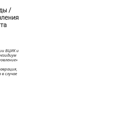
ды /
вления
ата
ии ВЦИК и
резидиум
новление»
таврация,
 в случае