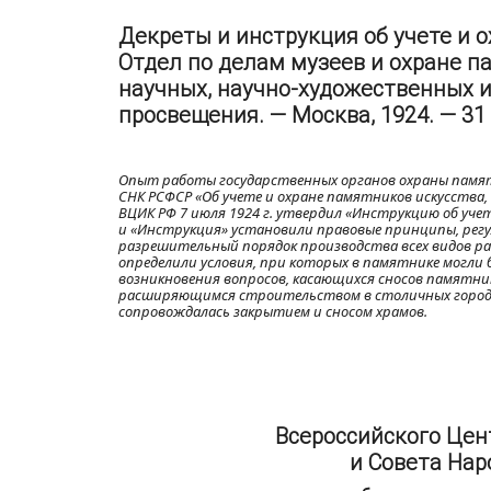
Декреты и инструкция об учете и о
Отдел по делам музеев и охране п
научных, научно-художественных 
просвещения. — Москва, 1924. — 31 
Опыт работы государственных органов охраны памят
СНК РСФСР «Об учете и охране памятников искусства,
ВЦИК РФ 7 июля 1924 г. утвердил «Инструкцию об уче
и «Инструкция» установили правовые принципы, рег
разрешительный порядок производства всех видов ра
определили условия, при которых в памятнике могли 
возникновения вопросов, касающихся сносов памятник
расширяющимся строительством в столичных города
сопровождалась закрытием и сносом храмов.
Всероссийского Цен
и Совета Наро