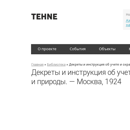
Но
Аэ
н
О проекте
События
Объекты
Главная
»
Библиотека
» Декреты и инструкция об учете и охр
Декреты и инструкция об уче
и природы. — Москва, 1924