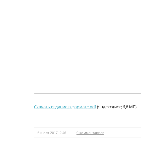
Скачать издание в формате pdf
(яндексдиск; 6,8 МБ).
6 июля 2017, 2:46
0 комментариев