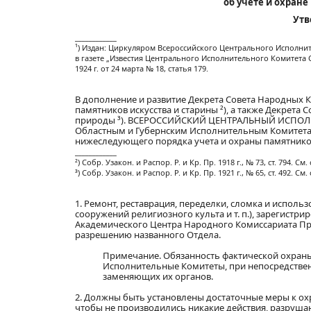
об учете и охране
Утв
____________
¹) Издан: Циркуляром Всероссийского Центрального Исполнител
в газете „Известия Центрального Исполнительного Комитета ССС
1924 г. от 24 марта № 18, статья 179.
В дополнение и развитие Декрета Совета Народных Ко
памятников искусства и старины ²), а также Декрета 
природы ³). ВСЕРОССИЙСКИЙ ЦЕНТРАЛЬНЫЙ ИСПОЛН
Областным и Губернским Исполнительным Комитета
нижеследующего порядка учета и охраны памятников
____________
²) Собр. Узакон. и Распор. Р. и Кр. Пр. 1918 г., № 73, ст. 794. См. 
³) Собр. Узакон. и Распор. Р. и Кр. Пр. 1921 г., № 65, ст. 492. См. 
1. Ремонт, реставрация, переделки, сломка и исполь
сооружений религиозного культа и т. п.), зарегист
Академического Центра Народного Комиссариата Пр
разрешению названного Отдела.
Примечание. Обязанность фактической охраны 
Исполнительные Комитеты, при непосредстве
заменяющих их органов.
2. Должны быть установлены достаточные меры к охра
чтобы не производились никакие действия, разруша