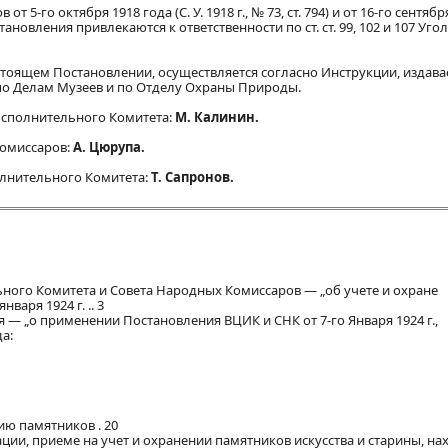
го октября 1918 года (С. У. 1918 г., № 73, ст. 794) и от 16-го сентября 
остановления привлекаются к ответственности по ст. ст. 99, 102 и 107 Уг
астоящем Постановлении, осуществляется согласно Инструкции, издав
о Делам Музеев и по Отделу Охраны Природы.
Исполнительного Комитета:
М. Калинин.
Комиссаров:
А. Цюрупа.
олнительного Комитета:
Т. Сапронов.
ьного Комитета и Совета Народных Комиссаров — „об учете и охране
варя 1924 г. .. 3
— „о применении Постановления ВЦИК и СНК от 7-го Января 1924 г.,
а:
ю памятников . 20
ации, приеме на учет и охранении памятников искусства и старины, н