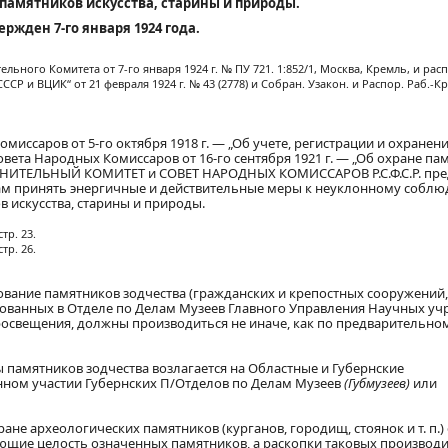
 памятников искусства, старины и природы.
ержден 7-го января 1924 года.
ьного Комитета от 7-го января 1924 г. № ПУ 721. 1:852/1, Москва, Кремль, и ра
Р и ВЦИК“ от 21 февраля 1924 г. № 43 (2778) и Собран. Узакон. и Распор. Раб.-Кр
миссаров от 5-го октября 1918 г. — „Об учете, регистрации и охранен
Совета Народных Комиссаров от 16-го сентября 1921 г. — „Об охране п
ИТЕЛЬНЫЙ КОМИТЕТ и СОВЕТ НАРОДНЫХ КОМИССАРОВ Р.С.Ф.С.Р. пре
м принять энергичные и действительные меры к неуклонному собл
 искусства, старины и природы.
стр. 23.
стр. 26.
зование памятников зодчества (гражданских и крепостных сооружений,
рированных в Отделе по Делам Музеев Главного Управления Научных у
освещения, должны производиться не иначе, как по предварительно
памятников зодчества возлагается на Областные и Губернские
нном участии Губернских П/Отделов по Делам Музеев
(Губмузеев)
или
не археологических памятников (курганов, городищ, стоянок и т. п.) 
ющие целость означенных памятников, а раскопки таковых производ