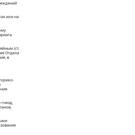
реждений
ах или на
ому
ариата
яйным (ст.
сия Отдела
ия, в
торико-
х
ания
 гнезд,
ланов,
ными
азования