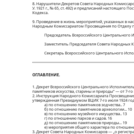
8. Нарушители Декретов Совета Народных Комиссаров от 5-
У. 1921 г., № 65, ст. 492) и предписаний настоящего П
Кодекса.
9. Проведение в жизнь мероприятий, указанных в н
Народным Комиссариатом Просвещения по Отделу п
Председатель Всероссийского Центрального 
Заместитель Председателя Совета Народных 
Секретарь Всероссийского Центрального Исп
ОГЛАВЛЕНИЕ.
1. Декрет Всероссийского Центрального Исполнител
памятников искусства, старины и природы“ — от 7-го ян
2. Инструкция Народного Комиссариата Просвещения 
утвержденная Президиумом ВЦИК 7-го июля 1924 год
а) по отношению памятников зодчества.. 7
б) по отношению памятников археологии... 10
в) по отношению музейного имущества.. 13
г) по отношению парков и садов. 16
д) по отношению памятников природы... 19
е) мероприятия общего характера по отношени
3. Декрет Совета Народных Комиссаров — „о регистр