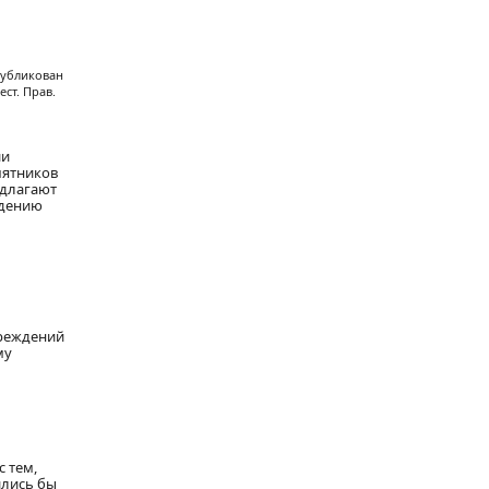
спубликован
ест. Прав.
ии
амятников
длагают
юдению
чреждений
му
с тем,
ились бы