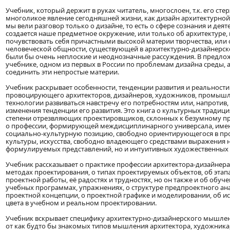
Учебник, который держит в руках читатель, многослоен, т.к. его сте
многоликое явление сегодняшней жизни, как дизайн архитектурной
мы вели разговор только о дизайне, то есть о сфере сознания и деят
создается наше предметное окружение, или только об архитектуре
почувствовать себя причастными высокой материи творчества, или 
человеческой общности, существующей в архитектурно-дизайнерской
были бы очень неплоские и неоднозначные рассуждения. В предл
учебнике, одном из первых в России по проблемам дизайна среды, 
соединить эти непростые материи.
Учебник раскрывает особенности, тенденции развития и реальности
провоцирующего архитекторов, дизайнеров, художников, промышл
технологии развиваться навстречу его потребностям или, напротив
изменения тенденции его развития. Это книга о культурных традици
степени отрезвляющих проектировщиков, склонных к безумному про
о профессии, формирующей междисциплинарного универсала, име
социально-культурную позицию, свободно ориентирующегося в пр
культуры, искусства, свободно владеющего средствами выражения 
формулируемых представлений, но и интуитивных художественны
Учебник рассказывает о практике профессии архитектора-дизайнера, 
методах проектирования, о типах проектируемых объектов, об этап
проектной работы, её радостях и трудностях, но он также и об обуч
учебных программах, упражнениях, о структуре предпроектного ана
проектной концепции, о проектной графике и моделировании, об ис
цвета в учебном и реальном проектировании.
Учебник вскрывает специфику архитектурно-дизайнерского мышлени
от как будто бы знакомых типов мышления архитектора, художника,