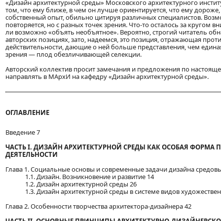
«Дизайн архитектурной среды» Московского архитектурного инстит
том, что ему ближе, в чем он лучше ориентируется, что ему дороже,
собственный опыт, обильно цитируя различных специалистов. Возмо
повторяется, но с разных точек зрения. Что-то осталось за кругом в
ли возможно «объять необъятное». Вероятно, строгий читатель об
авторских позициях, зато, надеемся, это позиция, отражающая прот
действительности, дающие о ней больше представления, чем едина
зрения — плод обезличивающей селекции.
Авторский коллектив просит замечания и предложения по настоящ
направлять в МАрхИ на кафедру «Дизайн архитектурной среды».
ОГЛАВЛЕНИЕ
Введение 7
ЧАСТЬ I. ДИЗАЙН АРХИТЕКТУРНОЙ СРЕДЫ КАК ОСОБАЯ ФОРМА 
ДЕЯТЕЛЬНОСТИ
Глава 1. Социальные основы и современные задачи дизайна средовы
1.1. Дизайн. Возникновение и развитие 14
1.2. Дизайн архитектурной среды 26
1.3. Дизайн архитектурной среды в системе видов художествен
Глава 2. Особенности творчества архитектора-дизайнера 42