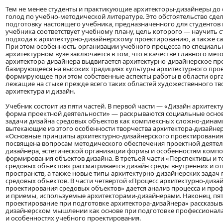
Тем не менее студенты и практикующие архитекторы-дизайнеры до
голод по учебно-методической литературе. Это обстоятельство сд
подготовку настоящего учебника, предназначенного для студентов 
учебника соответствует учебному плану, цель которого — научить 
подхода к архитектурно-дизайнерскому проектированию, а также 
При этом особенность организации учебного процесса по специальн
архитектурном вузе заключается в том, что в качестве главного ме
архитектора-дизайнера выдвигается архитектурно-дизайнерское пр
базирующееся на высоких традициях культуры архитектурного про
формирующее при этом собственные аспекты работы в области орг
лежащие на стыке прежде всего таких областей художественного тво
архитектура и дизайн.
Учебник состоит из пяти частей. В первой части — «Дизайн архитект
форма проектной деятельности» — раскрываются социальные осно
задачи дизайна средовых объектов как комплексных сложно-динами
вытекающие из этого особенности творчества архитектора-дизайнер
«Основные принципы архитектурно-дизайнерского проектирования
посвящена вопросам методического обеспечения проектной деятел
дизайнера, эстетической организации формы и особенностям комп
формирования объектов дизайна. В третьей части «Перспективы и 
средовых объектов» рассматривается дизайн среды внутренних и о
пространств, а также новые типы архитектурно-дизайнерских зада
средовых объектов. В части четвертой «Процесс архитектурно-диза
проектирования средовых объектов» дается анализ процесса и пр
и приемы, используемые архитекторами-дизайнерами. Наконец, пят
проектирование при подготовке архитектора-дизайнера» рассказыва
дизайнерском мышлении как основе при подготовке профессионала,
и особенностях учебного проектирования.