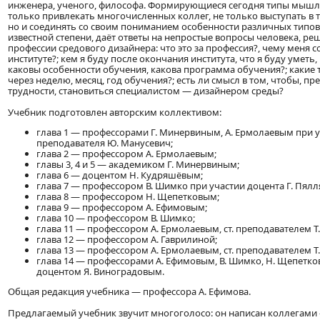
инженера, ученого, философа. Формирующиеся сегодня типы мышл
только привлекать многочисленных коллег, не только выступать в т
но и соединять со своим пониманием особенности различных типов 
известной степени, даёт ответы на непростые вопросы человека, ре
профессии средового дизайнера: что это за профессия?, чему меня с
институте?; кем я буду после окончания института, что я буду уметь,
каковы особенности обучения, какова программа обучения?; какие 
через неделю, месяц, год обучения?; есть ли смысл в том, чтобы, п
трудности, становиться специалистом — дизайнером среды?
Учебник подготовлен авторским коллективом:
глава 1 — профессорами Г. Минервиным, А. Ермолаевым при 
преподавателя Ю. Манусевич;
глава 2 — профессором А. Ермолаевым;
главы 3, 4 и 5 — академиком Г. Минервиным;
глава 6 — доцентом Н. Кудряшёвым;
глава 7 — профессором В. Шимко при участии доцента Г. Пялл
глава 8 — профессором Н. Щепетковым;
глава 9 — профессором А. Ефимовым;
глава 10 — профессором В. Шимко;
глава 11 — профессором А. Ермолаевым, ст. преподавателем Т
глава 12 — профессором А. Гаврилиной;
глава 13 — профессором А. Ермолаевым, ст. преподавателем Т
глава 14 — профессорами А. Ефимовым, В. Шимко, Н. Щепетко
доцентом Я. Виноградовым.
Общая редакция учебника — профессора А. Ефимова.
Предлагаемый учебник звучит многоголосо: он написан коллегами