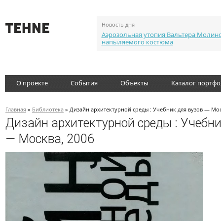
Новость дня
Аэрозольная утопия Вальтера Молин
напыляемого костюма
О проекте
События
Объекты
Каталог портф
Главная
»
Библиотека
» Дизайн архитектурной среды : Учебник для вузов — Мос
Дизайн архитектурной среды : Учебни
— Москва, 2006