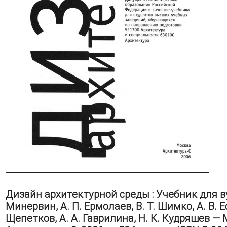
Дизайн архитектурной среды : Учебник для вуз
Минервин, А. П. Ермолаев, В. Т. Шимко, А. В. Е
Щепетков, А. А. Гаврилина, Н. К. Кудряшев — 