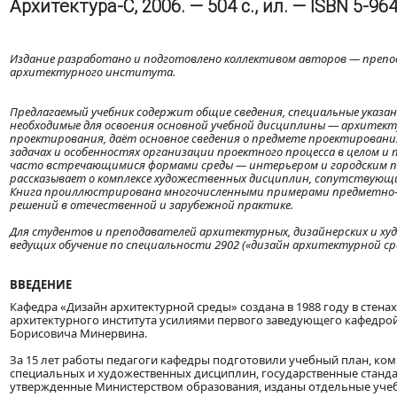
Архитектура-С, 2006. — 504 с., ил. — ISBN 5-96
Издание разработано и подготовлено коллективом авторов — препо
архитектурного института.
Предлагаемый учебник содержит общие сведения, специальные указан
необходимые для освоения основной учебной дисциплины — архитект
проектирования, даёт основное сведения о предмете проектирования
задачах и особенностях организации проектного процесса в целом и 
часто встречающимися формами среды — интерьером и городским 
рассказывает о комплексе художественных дисциплин, сопутствующ
Книга проиллюстрирована многочисленными примерами предметно
решений в отечественной и зарубежной практике.
Для студентов и преподавателей архитектурных, дизайнерских и ху
ведущих обучение по специальности 2902 («дизайн архитектурной ср
ВВЕДЕНИЕ
Кафедра «Дизайн архитектурной среды» создана в 1988 году в стена
архитектурного института усилиями первого заведующего кафедро
Борисовича Минервина.
За 15 лет работы педагоги кафедры подготовили учебный план, к
специальных и художественных дисциплин, государственные станда
утвержденные Министерством образования, изданы отдельные уче