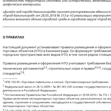
особенностей территории (типовой или исторической), включающи
графические материалы.
«Дизайн-код города Калининграда» принят распоряжением админист
«Город Калининград» от 28.05.2018 № 313-р «О реализации меропри
единого внешнего облика городской среды в городском округе «Город К
О ПРАВИЛАХ
Настоящий документ устанавливает правила размещения и оформл
торговых объектов (НТО) в Калининграде. Он формирует требовани
городских пространствах всех видов НТО, в том числе рядом стоящи
Правила размещения и оформления НТО учитывают требования без
2,3
4,5,6
технических регламентов
, строительных норм и правил
, госу
7,8
стандартов
.
____________
1
НПБ 103-95 «Торговые павильоны и киоски. Противопожарные требования».
2
Федеральный закон от 28.12.2009 г. № 381-ФЗ «Об основах государственного 
деятельности в Российской Федерации».
3
Постановление Правительства Российской Федерации от 29.09.2010 г. № 772 г
Правил включения нестационарных торговых объектов, расположенных на зем
зданиях, строениях и сооружениях, находящихся в государственной собственно
нестационарных торговых объектов».
4
СП 118.13330.2012* «Общественные здания и сооружения». Актуализированная