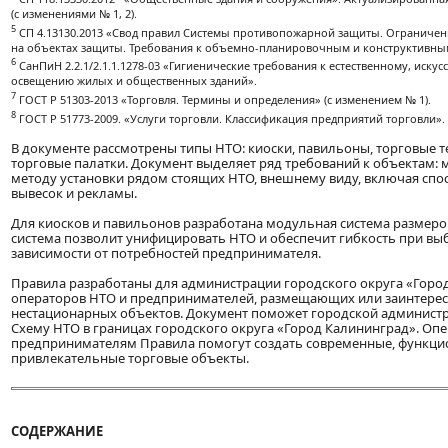
(с изменениями № 1, 2).
5
СП 4.13130.2013 «Свод правил Системы противопожарной защиты. Ограничен
на объектах защиты. Требования к объемно-планировочным и конструктивн
6
СанПиН 2.2.1/2.1.1.1278-03 «Гигиенические требования к естественному, иск
освещению жилых и общественных зданий».
7
ГОСТ Р 51303-2013 «Торговля. Термины и определения» (с изменением № 1).
8
ГОСТ Р 51773-2009. «Услуги торговли. Классификация предприятий торговли».
В документе рассмотрены типы НТО: киоски, павильоны, торговые т
торговые палатки. Документ выделяет ряд требований к объектам: 
методу установки рядом стоящих НТО, внешнему виду, включая сп
вывесок и рекламы.
Для киосков и павильонов разработана модульная система размеров 
система позволит унифицировать НТО и обеспечит гибкость при вы
зависимости от потребностей предпринимателя.
Правила разработаны для администрации городского округа «Горо
операторов НТО и предпринимателей, размещающих или заинтере
нестационарных объектов. Документ поможет городской админист
Схему НТО в границах городского округа «Город Калининград». Оп
предпринимателям Правила помогут создать современные, функци
привлекательные торговые объекты.
СОДЕРЖАНИЕ