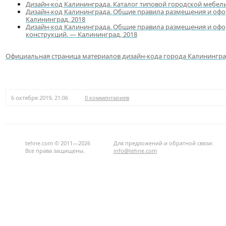
Дизайн-код Калининграда. Каталог типовой городской мебели
Дизайн-код Калининграда. Общие правила размещения и оф
Калининград, 2018
Дизайн-код Калининграда. Общие правила размещения и оф
конструкций. — Калининград, 2018
Официальная страница материалов дизайн-кода города Калинингр
6 октября 2019, 21:06
0 комментариев
tehne.com © 2011—2026
Для предложений и обратной связи:
Все права защищены.
info@tehne.com