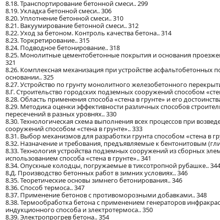
8.18. Транспортирование бетонной смеси.. 299
8.19. Укладка бетонной смеси.. 306
8.20. Уплотнение бетонной смеси.. 310
8.21. Вакуумирование бетонной смеси.. 312
8.22. Уход за бетоном. Контроль качества бетона.. 314
8.23. Торкретирование.. 315
8.24. Подводное бетонирование.. 318
8.25. Монолитные цементобетонные покрытия и основания проезжей
321
8.26. Комплексная механизация при устройстве асфальтобетонных 
основании.. 325
8.27. Устройство по грунту монолитного железобетонного перекрыти
8.Г. Строительство городских подземных сооружений способом «стена
8.28. Область применения способа «стена в грунте» и его достоинства
8.29. Методика оценки эффективности различных способов строите
пересечений в разных уровнях.. 330
8.30. Технологическая схема выполнения всех процессов при возве
сооружений способом «стена в грунте».. 333
8.31. Выбор механизмов для разработки грунта способом «стена в гру
8.32. Назначение и требования, предъявляемые к бентонитовым (гли
8.33. Технология устройства подземных сооружений из сборных эле
использованием способа «стена в грунте».. 341
8.34. Опускные колодцы, погружаемые в тиксотропной рубашке.. 34
8.Д. Производство бетонных работ в зимних условиях.. 346
8.35. Теоретические основы зимнего бетонирования.. 346
8.36. Способ термоса.. 347
8.37. Применение бетонов с противоморозными добавками.. 348
8.38. Термообработка бетона с применением генераторов инфракра
индукционного способа и злектротермоса.. 350
8.39. Электропрогрев бетона.. 354