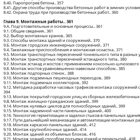
8.40. Паропрогрев бетона.. 357
8.41. Другие способы производства бетонных работ в зимних условия
8.42. Охрана труда при производстве бетонных работ.. 360
Глава 9. Монтажные работы.. 361
9.А. Подготовительные и основные процессы.. 361
9.1. Общие сведения.. 361
9.2. Выбор монтажных кранов.. 365
9.3. Способы монтажа зданий и сооружений.. 370
9.Б. Монтаж городских инженерных сооружений.. 371
9.4. Такелажные приспособления и монтажная оснастка.. 371
9.5. Монтаж транспортных пересечений тоннельного типа в разных у
9.6. Монтаж транспортных пересечений эстакадного типа.. 380
9.7. Монтаж эстакад и мостов с применением консольно-шлюзового к
9.8. Монтаж мостов уравновешенно-навесным способом.. 385
9.9. Монтаж подпорных стенок.. 388
9.10. Монтаж подземных пешеходных переходов.. 389
9.11. Монтаж подземных коллекторов.. 392
9.12. Методика разработки часовых графиков монтажа сооружений с 
394
9.13. Монтаж покрытий городских улиц из сборных железобетонных п
9.В. Монтаж жилищно-гражданских зданий.. 399
9.14. Монтаж нулевых циклов для полносборных зданий.. 399
9.15. Монтаж надземной части панельных зданий.. 400
9.16. Технология герметизации и заделки стыков в панельных зданиях
9.17. Пути дальнейшей механизации и автоматизации монтажных раб
9.18. Монтаж каркасно-панельных зданий.. 412
9.19. Монтаж крупноблочных зданий.. 414
9.20. Монтаж зданий из объемных блоков.. 416
9.21. Монтаж зданий способом подъема этажей и перекрытий.. 418