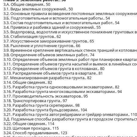
3.А. Общие сведения.. 50
3.1. Виды земляных сооружений.. 50
3.2. Основные правила возведения постоянных земляных сооружений
З.Б. Подготовительные и вспомогательные работы.. 54
3.3. Состав подготовительных и вспомогательных работ.. 54
3.4. Привязка и разбивка зданий и сооружений.. 55
3.5. Водопровод, водоотлив и искусственное понижение грунтовых во
3.6. Стабилизация грунтов.. 62
3.7. Искусственное замораживание грунтов.. 65
3.8. Рыхление и уплотнение грунтов.. 66
3.9. Временное крепление вертикальных стенок траншей и котловано
З.В. Определение объемов земляных работ.. 74
3.10. Определение объемов земляных работ при планировке квартал
3.11. Определение объемов грунта насыпей и выемок в линейных со
3.12. Определение объемов грунта в котлованах.. 80
3.13. Распределение объемов грунта в квартале.. 81
З.Г. Механизированная разработка грунта.. 82
3.14. Общие сведения.. 82
3.15. Разработка грунта одноковшовыми экскаваторами.. 82
3.16. Разработка грунта многоковшовыми экскаваторами.. 94
3.17. Производительность экскаваторов.. 95
3.18. Транспортировка грунта.. 97
3.19. Разработка грунта скреперами.. 98
3.20. Разработка грунта бульдозерами.. 104
3.21. Разработка грунта автогрейдерами и грейдер-элеваторами.. 110
З.Д. Подземные способы разработки грунта в городском строительств
3.22. Общие сведения.. 114
3.23. Щитовая проходка.. 115
3.24. Способ продавливания.. 123