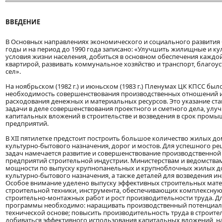
ВВЕДЕНИЕ
В Основных направлениях экономического и социального развития
годы и на период до 1990 года записано: «Улучшить жилищные и к
условия жизни населения, добиться в основном обеспечения каждо
квартирой, развивать коммунальное хозяйство и транспорт, благоу
сел».
На ноябрьском (1982 г.) и июньском (1983 г.) Пленумах ЦК КПСС был
необходимость совершенствования производственных отношений 
расходования денежных и материальных ресурсов. Это указание ст
задачи в деле совершенствования проектного и сметного дела, ул
капитальных вложений в строительстве и возведения в срок пром
предприятий.
В XII пятилетке предстоит построить большое количество жилых до
культурно-бытового назначения, дорог и мостов. Для успешного р
задач намечается развитие и совершенствование производственной
предприятий строительной индустрии. Министерствам и ведомства
мощности по выпуску крупнопанельных и крупноблочных жилых д
культурно-бытового назначения, а также деталей для возведения 
Особое внимание уделено выпуску эффективных строительных мате
строительной техники, инструмента, обеспечивающих комплексну
строительно-монтажных работ и рост производительности труда. Д
программы необходимо: наращивать производственный потенциал 
технической основе; повысить производительность труда в строитель
добиваться эффективного использования капитальных вложений, на