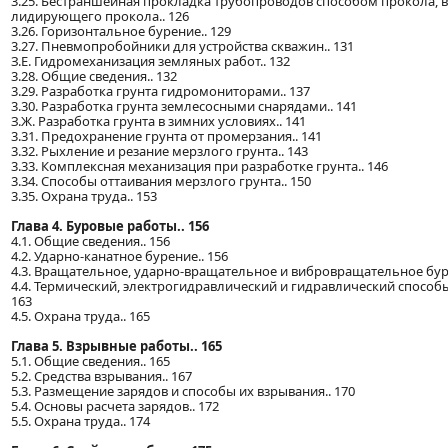
3.25. Бестраншейная прокладка трубопроводов способом прокола, 
лидирующего прокола.. 126
3.26. Горизонтальное бурение.. 129
3.27. Пневмопробойники для устройства скважин.. 131
З.Е. Гидромеханизация земляных работ.. 132
3.28. Общие сведения.. 132
3.29. Разработка грунта гидромониторами.. 137
3.30. Разработка грунта землесосными снарядами.. 141
З.Ж. Разработка грунта в зимних условиях.. 141
3.31. Предохранение грунта от промерзания.. 141
3.32. Рыхление и резание мерзлого грунта.. 143
3.33. Комплексная механизация при разработке грунта.. 146
3.34. Способы оттаивания мерзлого грунта.. 150
3.35. Охрана труда.. 153
Глава 4. Буровые работы.. 156
4.1. Общие сведения.. 156
4.2. Ударно-канатное бурение.. 156
4.3. Вращательное, ударно-вращательное и вибровращательное буре
4.4. Термический, электрогидравлический и гидравлический способы
163
4.5. Охрана труда.. 165
Глава 5. Взрывные работы.. 165
5.1. Общие сведения.. 165
5.2. Средства взрывания.. 167
5.3. Размещение зарядов и способы их взрывания.. 170
5.4. Основы расчета зарядов.. 172
5.5. Охрана труда.. 174