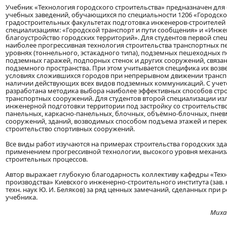
Учебник «Технология городского строительства» предназначен для
учебных заведений, обучающихся по специальности 1206 «Городско
градостроительных факультетах подготовка инженеров-строителей 
специализациям: «Городской транспорт и пути сообщения» и «Инже
благоустройство городских территорий». Для студентов первой сп
наиболее прогрессивная технология строительства транспортных п
уровнях (тоннельного, эстакадного типа), подземных пешеходных п
подземных гаражей, подпорных стенок и других сооружений, связа
подземного пространства. При этом учитывается специфика их возв
условиях сложившихся городов при непрерывном движении трансп
наличии действующих всех видов подземных коммуникаций. С учет
разработана методика выбора наиболее эффективных способов стр
транспортных сооружений. Для студентов второй специализации из
инженерной подготовки территории под застройку со строительств
панельных, каркасно-панельных, блочных, объёмно-блочных, пнев
сооружений, зданий, возводимых способом подъема этажей и перек
строительство спортивных сооружений.
Все виды работ изучаются на примерах строительства городских зд
применением прогрессивной технологии, высокого уровня механиз
строительных процессов.
Автор выражает глубокую благодарность коллективу кафедры «Тех
производства» Киевского инженерно-строительного института (зав. к
техн. наук Ю. И. Беляков) за ряд ценных замечаний, сделанных при
учебника.
Миха