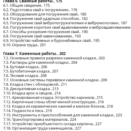
Глава 6. Свайные работы.. 175
6.1. Общие сведения.. 175
6.2. Подготовка свай к погружению.. 176
6.3. Оборудование для погружения свай.. 180
6.4. Погружение свай ударным способом.. 182
6.5. Погружение свай вибропогружателями и вибромолотами.. 187
6.6. Погружение коротких свай вдавливанием и вибровдавливанием.
6.7. Способы ускорения погружения свай.. 190
6.8. Погружение свай завинчиванием.. 193
6.9. Устройство набивных и буронабивных свай.. 195
6.10. Охрана труда.. 201
Глава 7. Каменные работы.. 202
7.2. Основные правила разрезки каменной кладки.. 203
7.3. Растворы для каменной кладки.. 204
7.4. Бутовая кладка.. 206
7.5. Бутобетонная кладка.. 207
7.6. Тесовая кладка.. 208
7.7. Основные системы перевязки каменной кладки.. 209
7.8. Кладка стен с облицовкой.. 211
7.9. Декоративная кладка.. 213
7.10. Кладка арок и сводов.. 214
7.11. Армированная кладка. Устройство карнизов.. 215
7.12. Кирпичные стены облегченной конструкции.. 216
7.13. Кладка из керамических камней и мелких блоков.. 218
7.14. Подмости и леса.. 219
7.15. Инструменты и приспособления для каменной кладки.. 223
7.16. Транспортировка материалов.. 224
7.17. Устройство приобъектного склада кирпича.. 227
7.18. Организация труда каменщиков.. 227