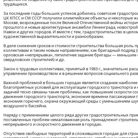
трудящихся.
За последние годы больших успехов добились советские градостро
ЦК КПСС и СМ СССР получили олимпийские объекты и некоторые ж
Москве, возрожденные после Великой Отечественной войны истори
прошлого и новые архитектурные ансамбли Ленинграда, новострой
Навои и других городов. И вместе с тем, градостроительство в цел
художественной выразительности и разнообразии.
В деле снижения сроков и стоимости строительства большая роль
коллективам и таким новым направлениям, как бригадный подряд (м
орловская «непрерывка», пятилетнее задание бригады — меньшим 
свердловских строителей) и др.
Закон о трудовых коллективах, принятый в 1983 г., значительно рас
управлении производством и в решении вопросов социального разв
Важной проблемой в больших городах является создание наиболее
благоприятных условий для эксплуатации городского транспорта и е
задачей тесно связаны такие проблемы, как повышение скорости с
движения городского транспорта, экономия времени пассажирами п
экономия горючего, охрана окружающей среды с уменьшением шум
воздушного бассейна.
Наряду с применением целого ряда других градостроительных при
поставленных проблем немаловажная роль принадлежит строитель
непрерывного и скоростного движения в городах.
Отсутствие свободных территорий в сложившихся городах для стро