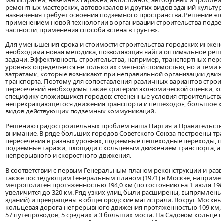
магистралей, наземных гаражей, автостоянок, автобусных и тролле
ремонтных мастерских, автовокзалов и других видов зданий культу
назначения требует освоения подземного пространства. Решение эт
применением новой технологии в организации строительства подзе
частности, применения способа «стена в грунте».
Для уменьшения срока и стоимости строительства городских инже
необходима новая методика, позволяющая найти оптимальное реш
задачи. Эффективность строительства, например, транспортных пер
уровнях определяется не только их сметной стоимостью, но и тем
затратами, которые возникают при неправильной организации дви
транспорта. Поэтому для сопоставления различных вариантов стро
пересечений необходимы такие критерии экономической оценки, к
специфику сложившихся городов: стесненные условия строительств
непрекращающегося движения транспорта и пешеходов, большое 
видов действующих подземных коммуникаций.
Решению градостроительных проблем наша Партия и Правительст
внимание. В ряде больших городов Советского Союза построены т
пересечения в разных уровнях, подземные пешеходные переходы, 
подземные гаражи, площади с кольцевым движением транспорта, а
непрерывного и скоростного движения.
В соответствии с первым Генеральным планом реконструкции и разви
также последующим Генеральным планом (1971) в Москве, наприме
метрополитен протяженностью 194,0 км (по состоянию на 1 июля 1983 г
увеличится до 320 км. Ряд узких улиц были расширены, выпрямлены
зданий) и превращены в общегородские магистрали. Вокруг Москв
кольцевая дорога непрерывного движения протяженностью 109 км,
57 путепроводов, 5 средних и 3 больших моста. На Садовом кольце 