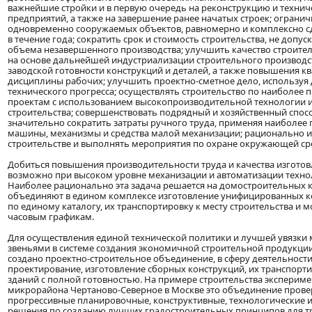
важнейшие стройки и в первую очередь на реконструкцию и техни
предприятий, а также на завершение ранее начатых строек; ограни
одновременно сооружаемых объектов, равномерно и комплексно сд
в течение года; сократить срок и стоимость строительства, не допу
объема незавершенного производства; улучшить качество строите
на основе дальнейшей индустриализации строительного производс
заводской готовности конструкций и деталей, а также повышения к
дисциплины рабочих; улучшить проектно-сметное дело, используя
технического прогресса; осуществлять строительство по наиболее
проектам с использованием высокопроизводительной технологии 
строительства; совершенствовать подрядный и хозяйственный спос
значительно сократить затраты ручного труда, применяя наиболее
машины, механизмы и средства малой механизации; рационально и
строительстве и выполнять мероприятия по охране окружающей ср
Добиться повышения производительности труда и качества изгото
возможно при высоком уровне механизации и автоматизации техно
Наиболее рационально эта задача решается на домостроительных 
объединяют в едином комплексе изготовление унифицированных к
по единому каталогу, их транспортировку к месту строительства и 
часовым графикам.
Для осуществления единой технической политики и лучшей увязк
звеньями в системе создания экономичной строительной продукции
создано проектно-строительное объединение, в сферу деятельности
проектирование, изготовление сборных конструкций, их транспорти
зданий с полной готовностью. На примере строительства эксперим
микрорайона Чертаново-Северное в Москве это объединение прове
прогрессивные планировочные, конструктивные, технологические 
решения по созданию лучших градостроительных принципов для т