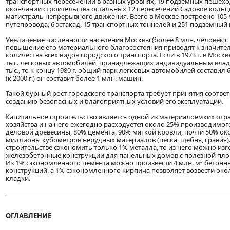
транспортных пересечений в разных уровнях, 19 подземных пешех
окончании строительства остальных 12 пересечений Садовое кольц
магистраль непрерывного движения. Всего в Москве построено 105 
путепровода, 6 эстакад, 15 транспортных тоннелей и 251 подземны
Увеличение численности населения Москвы (более 8 млн. человек с
повышение его материального благосостояния приводят к значит
количества всех видов городского транспорта. Если в 1973 г. в Моск
тыс. легковых автомобилей, принадлежащих индивидуальным владел
тыс., то к концу 1980 г. общий парк легковых автомобилей составил 6
(к 2000 г.) он составит более 1 млн. машин.
Такой бурный рост городского транспорта требует принятия соотве
созданию безопасных и благоприятных условий его эксплуатации.
Капитальное строительство является одной из материалоемких отр
хозяйства и на него ежегодно расходуется около 25% производимог
деловой древесины, 80% цемента, 90% мягкой кровли, почти 50% ок
миллионы кубометров нерудных материалов (песка, щебня, гравия).
строительстве сэкономить только 1% металла, то из него можно изг
железобетонные конструкции для панельных домов с полезной пло
Из 1% сэкономленного цемента можно произвести 4 млн. м³ бетон
конструкций, а 1% сэкономленного кирпича позволяет возвести око
кладки.
ОГЛАВЛЕНИЕ