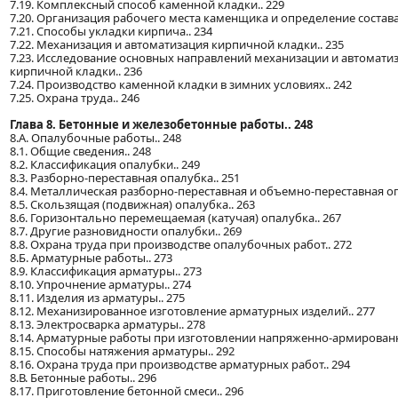
7.19. Комплексный способ каменной кладки.. 229
7.20. Организация рабочего места каменщика и определение состава 
7.21. Способы укладки кирпича.. 234
7.22. Механизация и автоматизация кирпичной кладки.. 235
7.23. Исследование основных направлений механизации и автомати
кирпичной кладки.. 236
7.24. Производство каменной кладки в зимних условиях.. 242
7.25. Охрана труда.. 246
Глава 8. Бетонные и железобетонные работы.. 248
8.А. Опалубочные работы.. 248
8.1. Общие сведения.. 248
8.2. Классификация опалубки.. 249
8.3. Разборно-переставная опалубка.. 251
8.4. Металлическая разборно-переставная и объемно-переставная оп
8.5. Скользящая (подвижная) опалубка.. 263
8.6. Горизонтально перемещаемая (катучая) опалубка.. 267
8.7. Другие разновидности опалубки.. 269
8.8. Охрана труда при производстве опалубочных работ.. 272
8.Б. Арматурные работы.. 273
8.9. Классификация арматуры.. 273
8.10. Упрочнение арматуры.. 274
8.11. Изделия из арматуры.. 275
8.12. Механизированное изготовление арматурных изделий.. 277
8.13. Электросварка арматуры.. 278
8.14. Арматурные работы при изготовлении напряженно-армированн
8.15. Способы натяжения арматуры.. 292
8.16. Охрана труда при производстве арматурных работ.. 294
8.В. Бетонные работы.. 296
8.17. Приготовление бетонной смеси.. 296