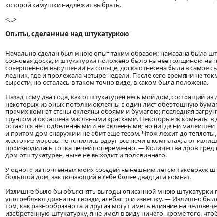
которой камушки надлежит выбрать.
<...>
Опыты, сделанные над штукатуркою
Начально сделан был мною опыт таким образом: намазана была шт
сосновая доска, и штукатурки положено было на нее толщиною на 
совершенном высушении на солнце, доска отнесена была в самое сыр
ледник, где и пролежала четыре недели. После сего времяни не ток
сырости, но осталась в таком точно виде, в каком была положена.
Назад тому два года, как отштукатурен весь мой дом, состоящий из 
некоторых из оных потолки оклеяны в один лист обертошную бума
прочих комнат стены оклеяны обоями и бумагою; последняя загру
грунтом и окрашена масляными красками. Некоторые ж комнаты в 
остаются не подбеленными и не оклееными; но нигде ни малейшей 
и притом дом снаружи и не обит еще тесом. Чтож лежит до теплоты,
жестокие морозы не топились вдруг все печи в комнатах; а от изли
производилась топка печей попеременно. — Количества дров пред 
дом отштукатурен, ныне не выходит и половиннаго.
У одного из почтенных моих соседей нынешним летом таковоюж ш
большой дом, заключающий в себе более двадцати комнат.
Излишне было бы объяснять выгоды описанной мною штукатурки пр
употребляют драницы, гвозди, алебастр и известку. — Излишно было
том, как разнообразно та и другая могут иметь влияние на человече
изобретенную штукатурку, я не имел в виду ничего, кроме того, ч