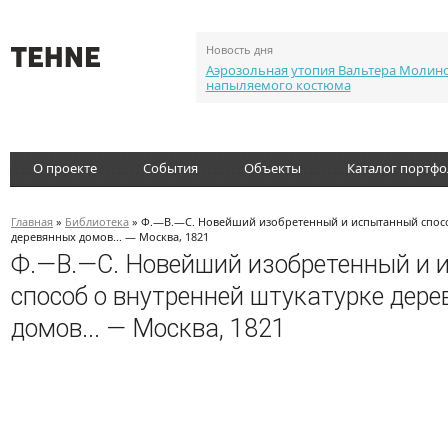
Новость дня
Аэрозольная утопия Вальтера Молин
напыляемого костюма
О проекте
События
Объекты
Каталог портф
Главная
»
Библиотека
» Ф.—В.—С. Новейший изобретенный и испытанный спосо
деревянных домов... — Москва, 1821
Ф.—В.—С. Новейший изобретенный и
способ о внутренней штукатурке дер
домов... — Москва, 1821