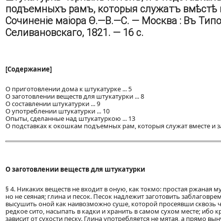
подъемныхъ рамъ, которыя служатъ вмѣстѣ 
Сочиненіе маіора Ѳ.—В.—С. — Москва : Въ Типо
Селивановскаго, 1821. — 16 с.
[Содержание]
О приготовлении дома к штукатурке ... 5
О заготовлении веществ для штукатурки ... 8
О составлении штукатурки ... 9
О употреблении штукатурки ... 10
Опыты, сделанные над штукатуркою ... 13
О подставках к окошкам подъемных рам, которыя служат вместе и за
О заготовлении веществ для штукатурки
§ 4. Никаких веществ не входит в оную, как токмо: простая ржаная м
но не сеяная; глина и песок. Песок надлежит заготовить заблаговре
высушить оной как наивозможно суше, которой просеявши сквозь 
редкое сито, насыпать в кадки и хранить в самом сухом месте; ибо 
зависит от сухости песку. Глина употребляется не мятая, а прямо вын