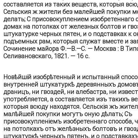
составляется из таких веществ, которыя всю
Сельския ж жители без малейшей покупки м
делать; С присовокуплением изобретеннаго с
домах на потолках от железных болтов и гво
штукатурке черных пятен, и о подставках к 
подъемных рам, которыя служат вместе и за
Сочинение майора Ф.—В.—С. — Москва : В Тип
Селивановскаго, 1821. — 16 с.
Новѣйшій изобрѣтенный и испытанный спосо
внутренней штукатуркѣ деревянныхъ домовъ
драницъ, ни гвоздей, ни алебастра, ни извес
употребляется, а составляется изъ такихъ в
которыя всюду находятся. Сельскія жъ жител
малѣйшей покупки могутъ оную дѣлать; Съ
присовокупленіемъ изобретеннаго способа, 
на потолкахъ отъ желѣзныхъ болтовъ и гвоз
штукатуркѣ черныхъ пятенъ, и о подставках