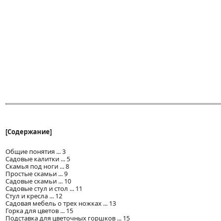
[Содержание]
Общие понятия ... 3
Садовые калитки ... 5
Скамья под ноги ... 8
Простые скамьи ... 9
Садовые скамьи ... 10
Садовые стул и стол ... 11
Стул и кресла ... 12
Садовая мебель о трех ножках ... 13
Горка для цветов ... 15
Подставка для цветочных горшков ... 15