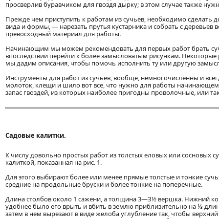
просверлив буравчиком для гвоздя дырку; в этом случае также нужн
Прежде чем приступить к работам из сучьев, необходимо сделать 
вида и формы, — нарезать прутья кустарника и собрать с деревьев в
превосходный материал для работы.
Начинающим мы можем рекомендовать для первых работ брать суч
впоследствии перейти к более замысловатым рисункам. Некоторые 
мы дадим описания, чтобы помочь исполнить ту или другую замыс
Инструменты для работ из сучьев, вообще, немногочисленны и всег
молоток, клещи и шило вот все, что нужно для работы начинающем
запас гвоздей, из которых наиболее пригодны проволочные, или та
Садовые калитки.
К числу довольно простых работ из толстых еловых или сосновых су
калиткой, показанная на рис. 1.
Для этого выбирают более или менее прямые толстые и тонкие сучья
средние на продольные бруски и более тонкие на поперечные.
Длина столбов около 1 сажени, а толщина 3—З½ вершка. Нижний кон
удобнее было его врыть и вбить в землю приблизительно на ⅓ длин
затем в нем вырезают в виде желоба углубление так, чтобы верхн