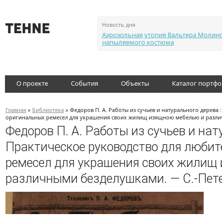
Новость дня
Аэрозольная утопия Вальтера Молин
напыляемого костюма
О проекте
События
Объекты
Каталог портф
Главная
»
Библиотека
» Федоров П. А. Работы из сучьев и натурального дерева 
оригинальных ремесел для украшения своих жилищ изящною мебелью и различ
Федоров П. А. Работы из сучьев и нат
Практическое руководство для любит
ремесел для украшения своих жилищ
различными безделушками. — С.-Пете