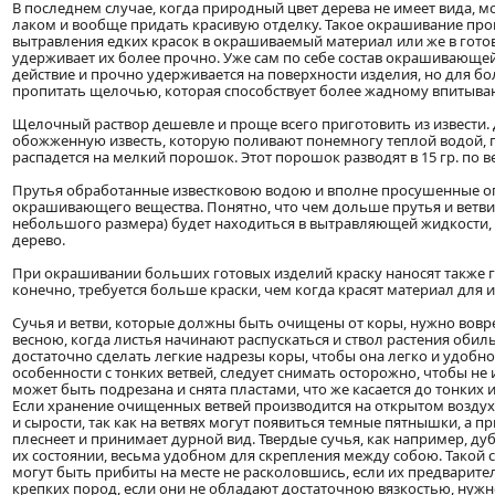
В последнем случае, когда природный цвет дерева не имеет вида, 
лаком и вообще придать красивую отделку. Такое окрашивание про
вытравления едких красок в окрашиваемый материал или же в готов
удерживает их более прочно. Уже сам по себе состав окрашивающ
действие и прочно удерживается на поверхности изделия, но для 
пропитать щелочью, которая способствует более жадному впитыва
Щелочный раствор дешевле и проще всего приготовить из извести.
обожженную известь, которую поливают понемногу теплой водой, п
распадется на мелкий порошок. Этот порошок разводят в 15 гр. по 
Прутья обработанные известковою водою и вполне просушенные оп
окрашивающего вещества. Понятно, что чем дольше прутья и ветви 
небольшого размера) будет находиться в вытравляющей жидкости, 
дерево.
При окрашивании больших готовых изделий краску наносят также г
конечно, требуется больше краски, чем когда красят материал для 
Сучья и ветви, которые должны быть очищены от коры, нужно вовре
весною, когда листья начинают распускаться и ствол растения обиль
достаточно сделать легкие надрезы коры, чтобы она легко и удобно м
особенности с тонких ветвей, следует снимать осторожно, чтобы не 
может быть подрезана и снята пластами, что же касается до тонких 
Если хранение очищенных ветвей производится на открытом воздух
и сырости, так как на ветвях могут появиться темные пятнышки, а 
плеснеет и принимает дурной вид. Твердые сучья, как например, д
их состоянии, весьма удобном для скрепления между собою. Такой 
могут быть прибиты на месте не расколовшись, если их предварите
крепких пород, если они не обладают достаточною вязкостью, нуж