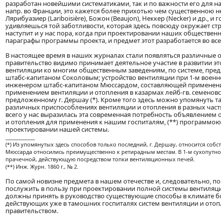
разработан новейшими систематиками, так и по важности его для н
напр. во Франции, это кажется более прихотью чем существенною 
Лярибуазиер (Lariboisière), Божон (Beaujon), Неккер (Necker) и др.,
удивляешься той заботливости, которая здесь повсюду окружает ст
наступит и у нас пора, когда при проектировании наших обществен
параграфы программы проекта, и предмет этот разработается во все
В настоящее время в наших журналах стали появляться различные 
правительство видимо принимает деятельное участие в развитии эт
вентиляции ко многим общественным заведениям, по системе, пре
штабс-капитаном Соколовым; устройство вентиляции при 1-м воен
инженером штабс-капитаном Мюссардом, составляющей применени
применением вентиляции и отопления в казармах лейб-гв. семеновс
предложенному г. Дершау (*). Кроме того здесь можно упомянуть та
различных приспособлениях вентиляции и отопления в разных частя
всего у нас выразилась эта современная потребность объявлением 
и отопления для применения к нашим госпиталям, (**) программою
проектировании нашей системы.
____________
(*) Из упомянутых здесь способов только последний, г. Дершау, относится соб
Мюссарда относились преимущественно к ретирадным местам. В 1-м сухопутном
прачечной, действующую посредством топки вентиляционных печей.
(**) Инж. Журн. 1860 г., № 2.
По самой новизне предмета в нашем отечестве и, следовательно, по
послужить в пользу при проектировании полной системы вентиляц
должны принять в руководство существующие способы в климате бо
действующих уже в тамошних госпиталях систем вентиляции и ото
правительством.