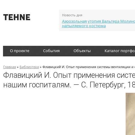
Новость дня
Аэрозольная утопия Вальтера Молин
напыляемого костюма
О проекте
События
Объекты
Каталог портф
Главная
»
Библиотека
» Флавицкий И. Опыт применения системы вентиляции и о
Флавицкий И. Опыт применения систе
нашим госпиталям. — С. Петербург, 1