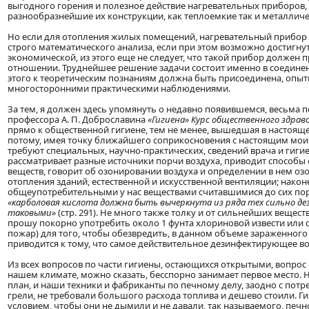
выгодного горения и полезное действие нагревательных приборов,
разнообразнейшие их конструкции, как теплоемкие так и металличе
Но если для отопления жилых помещений, нагревательный прибор 
строго математического анализа, если при этом возможно достигну
экономической, из этого еще не следует, что такой прибор должен
отношении. Труднейшее решение задачи состоит именно в соединен
этого к теоретическим познаниям должна быть присоединена, опы
многосторонними практическими наблюдениями.
За тем, я должен здесь упомянуть о недавно появившемся, весьма 
профессора А. П. Доброславина
«Гигиена» Курс общественного здрав
прямо к общественной гигиене, тем не менее, вышедшая в настоящее
потому, имея точку ближайшего соприкосновения с настоящим моим
требуют специальных, научно-практических, сведений врача и гигие
рассматривает разные источники порчи воздуха, приводит способы
веществ, говорит об озонировании воздуха и определении в нем озон
отопления зданий, естественной и искусственной вентиляции; након
общеупотребительными у нас веществами считавшимися до сих пор
«карболовая кислота должна быть вычеркнута из ряда тех сильно 
таковыми»
(стр. 291). Не много также толку и от сильнейших вещест
прошу покорно употребить около 1 фунта хлориновой извести или с
пожар) для того, чтобы обезвредить, в данном объеме зараженног
приводится к тому, что самое действительное дезинфектирующее во
Из всех вопросов по части гигиены, остающихся открытыми, вопро
нашем климате, можно сказать, бесспорно занимает первое место. Н
план, и наши техники и фабриканты по печному делу, заодно с пот
грели, не требовали большого расхода топлива и дешево стоили. Г
условием, чтобы они не дымили и не давали, так называемого, печно