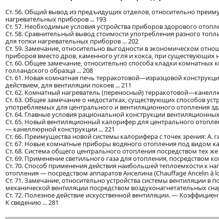
Ст. 56. Общий вывод из предъидущих отделов, относительно преим
нагревательных приборов ... 193
Ст. 57. Необходимые условия устройства приборов здорового отоплен
Ст. 58. Сравнительный вывод стоимости употребления разного топлива
для топки нагревательных приборов ... 202
Ст. 59. Замечание, относительно выгодности в экономическом отн
приборов вместо дров, каменного угля и кокса, при существующих на 
Ст. 60. Общее замечание, относительно способа кладки комнатных
голландского образца ... 208
Ст. 61. Новая комнатная печь терракотовой—изразцовой конструкц
действием, для вентиляции покоев ... 211
Ст. 62. Комнатный нагреватель (переносный) терракотовой—канеллю
Ст. 63. Общее замечание о недостатках, существующих способов ус
употребляемых для центрального и вентиляционного отопления здан
Ст. 64. Главные условия рациональной конструкции вентиляционных 
Ст. 65. Новый вентиляционный калорифер для центрального отопле
— канеллюрной конструкции ... 221
Ст. 66. Преимущества новой системы калорифера с точек зрения: А. ги
Ст. 67. Новые комнатные приборы водяного отопления под видом кам
Ст. 68. Система общего центрального отопления посредством тех же 
Ст. 69. Применение светильного газа для отопления, посредством к
Ст. 70. Способ применения действия наибольшей теплоемкости к н
отопления — посредством аппаратов Анселина (Chauffage Ancelin à lon
Ст. 71. Замечание, относительно устройства системы вентиляции
механической вентиляции посредством воздухонагнетательных снаря
Ст. 72. Полезное действие искусственной вентиляции. — Коэффициент 
К сведению ... 281