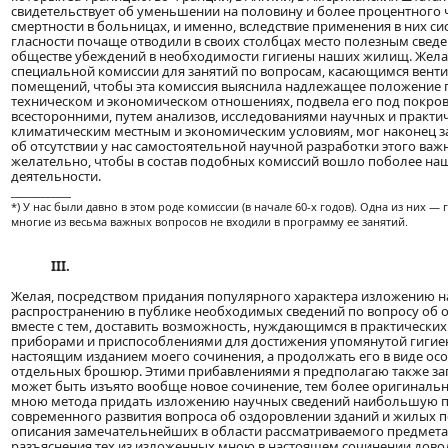
свидетельствует об уменьшении на половину и более процентного ч
смертности в больницах, и именно, вследствие применения в них с
гласности почаще отводили в своих столбцах место полезным све
обществе убеждений в необходимости гигиены наших жилищ. Жела
специальной комиссии для занятий по вопросам, касающимся вент
помещений, чтобы эта комиссия выяснила надлежащее положение пр
техническом и экономическом отношениях, подвела его под покров
всесторонними, путем анализов, исследованиями научных и практ
климатическим местным и экономическим условиям, мог наконец за
об отсутствии у нас самостоятельной научной разработки этого важ
желательно, чтобы в состав подобных комиссий вошло поболее наш
деятельности.
____________
*) У нас были давно в этом роде комиссии (в начале 60-х годов). Одна из них 
многие из весьма важных вопросов не входили в программу ее занятий.
III.
Желая, посредством придания популярного характера изложению 
распространению в публике необходимых сведений по вопросу об 
вместе с тем, доставить возможность, нуждающимся в практически
приборами и приспособлениями для достижения упомянутой гигиен
настоящим изданием моего сочинения, а продолжать его в виде ос
отдельных брошюр. Этими прибавлениями я предполагаю также зап
может быть изъято вообще новое сочинение, тем более оригинальн
мною метода придать изложению научных сведений наибольшую по
современного развития вопроса об оздоровлении зданий и жилых 
описания замечательнейших в области рассматриваемого предмета
разъяснения тех из изложенных мною в настоящем сочинении довод