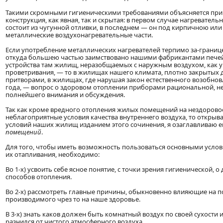
Такими скромными гигиеническими требованиями объясняется причи
конструкция, как явная, так и скрытая: в первом случае нагревател
состоит из чугунной отливки, в последнем — он под кирпичною ил
металлические воздухонагревательные части.
Если употребление металлических нагревателей терпимо за-границе
откуда большею частью заимствовано нашими фабрикантами печей,
устройства там жилищ, неразобщаемых с наружным воздухом, как у
проветривания, — то в жилищах нашего климата, плотно закрыты
притворами, в жилищах, где нарушая закон естественного возобнов
года, — вопрос о здоровом отоплении приборами рациональной, не
полнейшего внимания и обсуждения.
Так как кроме вредного отопления жилых помещений на нездоровое 
неблагоприятные условия качества внутреннего воздуха, то откры
условий наших жилищ изданием этого сочинения, я озаглавливаю е
помещений
.
Для того, чтобы иметь возможность пользоваться основными усл
их отапливания, необходимо:
Во 1-х) усвоить себе ясное понятие, с точки зрения гигиенической,
способов отопления.
Во 2-х) рассмотреть главные причины, обыкновенно влияющие на по
производимого чрез то на наше здоровье.
В 3-х) знать каков должен быть комнатный воздух по своей сухости
разнился от чистого атмосферного воздуха.