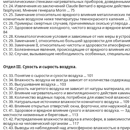
металлическими стенками нагревательных приборов, доведенными д
Ст. 24. Извлечения из заключений Claude Bernard о вредном действи
l’asphyxie). Мнение генерала Morin ... 75
Ст. 25. Замечание относительно вредного влияния металлических п
комнатным воздухом ниже температуры темнокрасного каления ... 
Ст. 26. Примеры: смертных случаев, причиняемых окисью углерода ..
Ст. 27. Здоровое влияние холодного, чистого воздуха и вредное вл
84
Ст. 28. Климатологические условия и зависимые от них меры в устрой
Ст. 29. Замечание I, относительно большей здоровости для обитания
Ст. 30. Замечание II, относительно чистоты и здоровости атмосферног
Ст. 31. Болезненные явления, происходящие от вредного влияния и
Ст. 32. Случаи, вызывающие необходимость особенных, специальных,
Отдел III. Сухость и сырость воздуха.
Ст. 33. Понятие о сырости и сухости воздуха ... 101
Ст. 34. Влажность воздуха не всегда зависит от количества содержащи
Ст. 35. Высушивание воздуха ... 103
Ст. 36. Сухость нагретого воздуха не зависит от натуры материала, и
Ст. 37. Влияние нагревательного и вентиляционного действия камина 
Ст. 38. Количество водяных паров, потребное для известной влажност
Ст. 39. Натуральные источники влажности комнатного воздуха ... 109
Ст. 40. Влияние открытых отверстий: окна, форточки, или наружной д
Ст. 41. Здоровое и вредное влияние сухого и влажного воздуха. — З
местности низменные и береговые ... 113
Ст. 42. Распределение влажности воздуха в атмосфере, в зависимост
воздуха на человеческий организм ... 117
Ст. 43. Выводы из наблюдений над атмосферною влажностью в приро