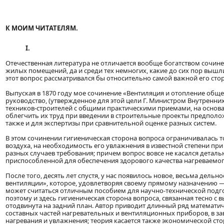
К МОИМ ЧИТАТЕЛЯМ.
I.
Отечественная литература не отличается вообще богатством сочине
жилых помещений, да и среди тех немногих, какие до сих пор вышли
этот вопрос рассматривался бы относительно самой важной его ст
Выпуская в 1870 году мое сочинение «Вентиляция и отопление общ
руководство, (утвержденное для этой цели Г. Министром Внутренних 
техников-строителей с общими практическими приемами, на основа
облегчить их труд при введении в строительные проекты предполож
также и для экспертизы при сравнительной оценке разных систем.
В этом сочинении гигиеническая сторона вопроса ограничивалась 
воздуха, на необходимость его увлажнения в известной степени пр
разных случаев требования; причем вопрос вовсе не касался детал
приспособленной для обеспечения здорового качества нагреваемог
После того, десять лет спустя, у нас появилось новое, весьма дельно
вентиляции», которое, удовлетворяя своему прямому назначению —
может считаться отличным пособием для научно-технической подго
поэтому и здесь гигиеническая сторона вопроса, связанная тесно с
отодвинута на задний план. Автор приводит длинный ряд математи
составных частей нагревательных и вентиляционных приборов, в за
нагревания и увлажнения; теория касается также экономической ст