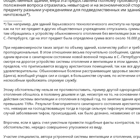
общественных зданий, мера эта предоставлена полному произволу л
положения вопроса отразилась невыгодно и на экономической стор
предмету разными учреждениями для подведомственных им зданий
ничтожных*).
____________
*) Так например, для зданий Харьковского технологического института на пре
как на тот же предмет в других общественных учреждениях отпускались суммы,
там обращались к устройству обыкновенного отопления без вентиляции (как
С.-Петербурге, где на этот предмет была определена сумма всего около
16.000 р
При неравномерности таких затрат по объему зданий, количеству работ и тре
пропорциональные. В этом отношении весьма поучительно сообщение, сделан
одним врачом о санитарном состоянии новой военной тюрьмы в С.-Петербурге,
смотря на дорогое устройство системы отопления и вентиляции в этом здании,
пределов, что приписывается воздуху арестантских помещений, так как все д
удовлетворительны. Обыкновенные болезни расстраивающие здоровье заключ
(Цинга), всеобщий упадок сил и солдат, в большинстве случаев, по истечении 
неспособным продолжать строевую службу
.
Этому обстоятельству нельзя не противопоставить, пример другой однородной
отопления обошлось в половину дешевле и где, несмотря на то, на основани
действия системы вентиляции и отопления в первый год, по занятии здания аре
превышало 1½%». Результат благоприятного санитарного состояния арестант
что, невзирая на господствовавшую тогда в городе сильную тифозную эпидемию
случай заболевания тифом, происшедший, как было дознано, независимо от с
Впрочем, если я здесь счел уместным привести подобные факты контрастов, то
обстоятельство, нередко совершенно упускаемое из виду.
Участие специалиста, автора устроенной системы вентиляции и отопления, ог