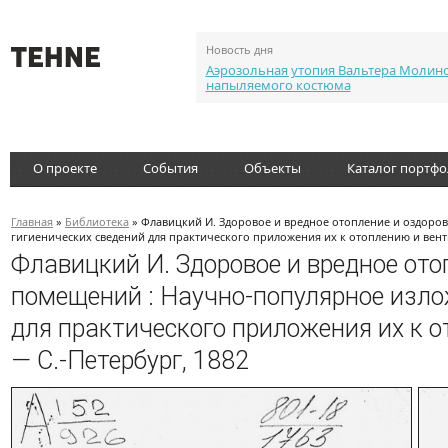
Новость дня
Аэрозольная утопия Вальтера Молин
напыляемого костюма
О проекте
События
Объекты
Каталог портф
Главная
»
Библиотека
» Флавицкий И. Здоровое и вредное отопление и оздор
гигиенических сведений для практического приложения их к отоплению и венти
Флавицкий И. Здоровое и вредное от
помещений : Научно-популярное изло
для практического приложения их к 
— С.-Петербург, 1882