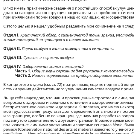
В 4-х) иметь практические сведения о простейших способах улучшен
должна находиться конструкция нагревательных приборов в гигиенич
причиняли сами порчи воздуха в наших жилищах, но и содействова
С этого целью я нашел удобным разделить мое сочинение на 4 след
Отдел I.
Критический обзор, с гигиенической точки зрения, употре
жилых помещений за границею и в нашем климате.
Отдел II.
Порча воздуха в жилых помещениях и ее причины.
Отдел III.
Сухость и сырость воздуха.
Отдел IV.
Оздоровление жилых помещений.
Часть 1.
Общие меры служащие для улучшения качества воздух
Часть 2.
Новые нагревательные приборы здорового отопления
В конце этого отдела (см. ст. 72) я затрогиваю, еще не поднятый вопр
с точки зрения действительного улучшения качества воздуха прим
Льщу себя надеждою, что наши просвещенные строители и лица, 
вопросом о здоровом и вредном отоплении и оздоровлении жилых 
беспристрастною оценкою и доверием. Я полагаю, что имею некотор
мой труд составляет результат долговременной опытности и постоя
и за границею, особенно во Франции, где научная разработка вопр
подвинутою сравнительно с другими странами. В разное время мо
пользоваться личными указаниями и советами генерала
Morin
, быв
ремесл (Conservatoir national des arts et métiers) известного учено
ventilation
; —
Manuel pratique du chauffage et de la ventilation
и другим. 