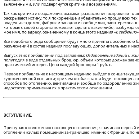
выясненными, или подвергнутся критике и возражениям.
Так как критика и возражения, вызывая разъяснения исправляют ош
раскрывают истину, то я покорнейше и убедительно прошу всех тех 
владельцев домов, фабрик и заводов и вообще лиц, заинтересова
которые с своей стороны пожелают сделать какие-либо, возбуждаю
мое имя, по адресу, означенному в конце этого издания
«к сведению»
Все подобного рода сообщения будут мною приняты с особенною 
разъяснений в состав издания последующих, дополнительных к на
Выпуск этих прибавлений под заглавием:
Оздоровление зданий и жи
полугодия в виде отдельных брошюр, объем которых должен завис
практический интерес. Цена каждой брошюры 1 руб. с.
Первое прибавление к настоящему изданию выйдет в конце текуще
художественной выставки; при чем особая статья будет посвящена
способов по отоплению, вентиляции и вообще по оздоровлению жи
недостатки применения их в практическом отношении.
ВСТУПЛЕНИЕ.
Приступая к изложению настоящего сочинения, я начинаю первый е
отоплении жилых помещений за-границею, именно с Франции, по