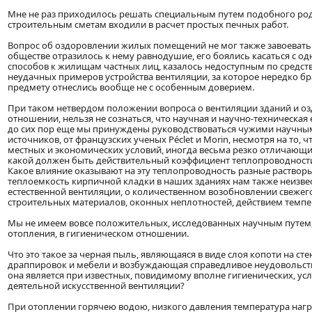
Мне не раз приходилось решать специальным путем подобного род
строительным сметам входили в расчет простых печных работ.
Вопрос об оздоровлении жилых помещений не мог также завоевать 
обществе отразилось к нему равнодушие, его боялись касаться с о
способов к жилищам частных лиц, казалось недоступным по средства
неудачных примеров устройства вентиляции, за которое нередко бр
предмету отнеслись вообще не с особенным доверием.
При таком нетвердом положении вопроса о вентиляции зданий и 
отношении, нельзя не сознаться, что научная и научно-техническая
до сих пор еще мы принуждены руководствоваться чужими научны
источников, от французских ученых Péclet и Morin, несмотря на то,
местных и экономических условий, иногда весьма резко отличающих
какой должен быть действительный коэффициент теплопроводности
Какое влияние оказывают на эту теплопроводность разные растворы
теплоемкость кирпичной кладки в наших зданиях нам также неизвест
естественной вентиляции, о количественном возобновлении свежег
строительных материалов, оконных неплотностей, действием темпер
Мы не имеем вовсе положительных, исследованных научным путем, 
отопления, в гигиеническом отношении.
Что это такое за черная пыль, являющаяся в виде слоя копоти на с
драппировок и мебели и возбуждающая справедливое неудовольств
она является при известных, повидимому вполне гигиенических, усло
деятельной искусственной вентиляции?
При отоплении горячею водою, низкого давления температура нагр