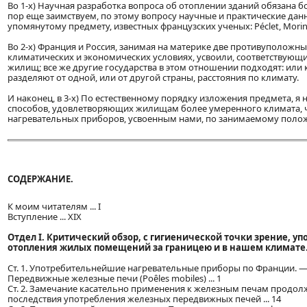
Во 1-х) Научная разработка вопроса об отоплении зданий обязана бо
пор еще заимствуем, по этому вопросу научные и практические да
упомянутому предмету, известных французских ученых: Péclet, Morin
Во 2-х) Франция и Россия, занимая на материке две противуположн
климатических и экономических условиях, усвоили, соответствующ
жилищ; все же другие государства в этом отношении подходят: или к
разделяют от одной, или от другой страны, расстояния по климату.
И наконец, в 3-х) По естественному порядку изложения предмета, 
способов, удовлетворяющих жилищам более умеренного климата, чт
нагревательных приборов, усвоенным нами, по занимаемому полож
СОДЕРЖАНИЕ.
К моим читателям ... I
Вступление ... XIX
Отдел I. Критический обзор, с гигиенической точки зрение, 
отопления жилых помещений за границею и в нашем климате
Ст. 1. Употребительнейшие нагревательные приборы по Франции.
Передвижные железные печи (Poêles mobiles) ... 1
Ст. 2. Замечание касательно применения к железным печам продо
последствия употребления железных передвижных печей ... 14