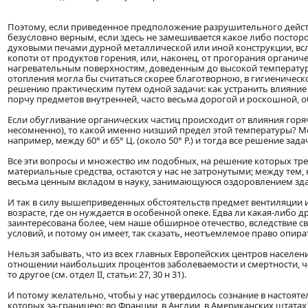
Поэтому, если приведенное предположение разрушительного дейст
безусловно верным, если здесь не замешивается какое либо посто
духовыми печами дурной металлической или иной конструкции, вс
копоти от продуктов горения, или, наконец, от прогорания органич
нагревательным поверхностям, доведенным до высокой температуры: 
отопления могла бы считаться скорее благотворною, в гигиеничес
решению практическим путем одной задачи: как устранить влияние 
порчу предметов внутренней, часто весьма дорогой и роскошной, о
Если обугливание органических частиц происходит от влияния гор
несомненно), то какой именно низший предел этой температуры? М
например, между 60° и 65° Ц. (около 50° Р.) и тогда все решение за
Все эти вопросы и множество им подобных, на решение которых тр
материальные средства, остаются у нас не затронутыми; между тем,
весьма ценным вкладом в науку, занимающуюся оздоровлением зд
И так в силу вышеприведенных обстоятельств предмет вентиляции и 
возрасте, где он нуждается в особенной опеке. Едва ли какая-либо 
заинтересована более, чем наше обширное отечество, вследствие 
условий, и потому он имеет, так сказать, неотъемлемое право опир
Нельзя забывать, что из всех главных Европейских центров населен
отношении наибольших процентов заболеваемости и смертности, че
то другое (см. отдел II, статьи: 27, 30 н 31).
И потому желательно, чтобы у нас утвердилось сознание в настоят
которых за-границею: во Франции, в Англии, в Американских штата