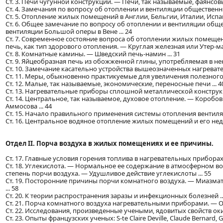
Ст. 3. Печи чугунной конструкции. — Печи, так называемые, фаянсовы
Ст. 4. Замечания по вопросу об отоплении и вентиляции общественны
Ст. 5. Отопление жилых помещений в Англии, Бельгии, Италии, Испани
Ст. 6. Общее замечание по вопросу об отоплении и вентиляции обще
вентиляции Большой оперы в Вене ... 24
Ст. 7. Современное состояние вопроса об отоплении жилых помещен
печь, как тип здорового отопления. — Круглая железная или Утер-мар
Ст. 8. Комнатные камины. — Шведский печь-намин ... 31
Ст. 9. Яйцеобразная печь из обожженной глины, употребляемая в нек
Ст. 10. Замечание касательно устройства вышеозначенных нагревате
Ст. 11. Меры, обыкновенно практикуемые для увеличения полезного 
Ст. 12. Малые, так называемые, экономические, переносные печи ... 4
Ст. 13. Нагревательные приборы сплошной металлической конструкци
Ст. 14. Центральное, так называемое, духовое отопление. — Короб
Аммосова ... 44
Ст. 15. Начало правильного применения системы отопления вентил
Ст. 16. Центральное водяное отопление жилых помещений и его недос
Отдел II. Порча воздуха в жилых помещениях и ее причины.
Ст. 17. Главные условия горения топлива в нагревательных приборах .
Ст. 18. Углекислота. — Нормальное ее содержание в атмосферном во
степень порчи воздуха. — Удушливое действие углекислоты ... 55
Ст. 19. Посторонние причины порчи комнатного воздуха. — Миазма
... 58
Ст. 20. К теории распространения заразы и инфекционных болезней ..
Ст. 21. Порча комнатного воздуха нагревательными приборами. — Оки
Ст. 22. Исследования, произведенные учеными, ядовитых свойств окис
Ст. 23. Опыты французских ученых: S-te Claire Deville, Claude Bernard