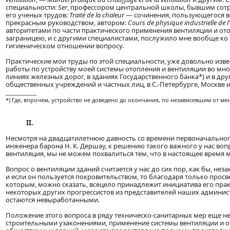
специальности:
Ser
, профессором центральной школы, бывшим сотру
его ученых трудов:
Traité de la chaleur
— сочинения, пользующегося в
прекрасным руководством, автором:
Cours de physique industrielle de l
авторитетами по части практического применения вентиляции и от
заграницею, и с другими специалистами, послужило мне вообще ко
гигиеническом отношении вопросу.
Практические мои труды по этой специальности, уже довольно изв
работы по устройству моей системы отопления и вентиляции во мног
линиях железных дорог, в зданиях Государственного банка*) и в др
общественных учреждений и частных лиц, в С.-Петербурге, Москве 
____________
*) Где, впрочем, устройство не доведено до окончания, по независевшим от ме
II.
Несмотря на двадцатилетнюю давность со времени первоначального
инженера барона H. К. Дершау, к решению такого важного у нас во
вентиляция, мы не можем похвалиться тем, что в настоящее время 
Вопрос о вентиляции зданий считается у нас до сих пор, как бы, 
и если он пользуется покровительством, то благодаря только прос
которым, можно сказать, всецело принадлежит инициатива его пр
некоторых других прогрессистов из представителей наших админис
остаются невыработанными.
Положение этого вопроса в ряду техническо-санитарных мер еще 
строительными узаконениями, применение системы вентиляции и о