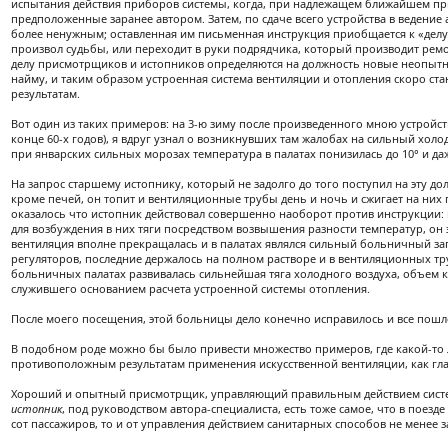
испытания действия приборов системы, когда, при надлежащем ближайшем при
предположенные заранее автором. Затем, по сдаче всего устройства в ведение
более ненужным; оставленная им письменная инструкция приобщается к «делу» 
произвол судьбы, или переходит в руки подрядчика, который производит ремо
делу присмотрщиков и истопников определяются на должность новые неопытн
найму, и таким образом устроенная система вентиляции и отопления скоро ст
результатам.
Вот один из таких примеров: на 3-ю зиму после произведенного мною устройст
конце 60-х годов), я вдруг узнал о возникнувших там жалобах на сильный холо
при январских сильных морозах температура в палатах понизилась до 10° и даж
На запрос старшему истопнику, который не задолго до того поступил на эту долж
кроме печей, он топит и вентиляционные трубы день и ночь и сжигает на них п
оказалось что истопник действовал совершенно наоборот против инструкции: 
для возбуждения в них тяги посредством возвышения разности температур, он э
вентиляция вполне прекращалась и в палатах являлся сильный больничный за
регуляторов, последние держалось на полном растворе и в вентиляционных тру
больничных палатах развивалась сильнейшая тяга холодного воздуха, объем 
служившего основанием расчета устроенной системы отопления.
После моего посещения, этой больницы дело конечно исправилось и все пошл
В подобном роде можно бы было привести множество примеров, где какой-то
противоположным результатам применения искусственной вентиляции, как гла
Хороший и опытный присмотрщик, управляющий правильным действием систем
истопник
, под руководством автора-специалиста, есть тоже самое, что в поезд
сот пассажиров, то и от управления действием санитарных способов не менее 