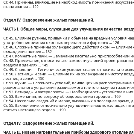
Ст. 44. Причины, влияющие на необходимость понижения искусстве
отапливания ... 122
Отдел IV. Оздоровление жилых помещений.
ЧАСТЬ I. Общие меры, служащие для улучшения качества воз
Ст. 45. Влияние рутины, привычки и обычаев на вредные условия
употребления зимних оконных переплетов и форточек ... 126
Ст. 46. Сложные причины охлаждающего действия окон. — Влияние
охлаждения покоев ... 132
Ст. 47. Комнатные печи. — Замечание касательно приспособлении их 
Ст. 48. Примечание, относительно важности условий проветривани
воздуха в зданиях ... 145
Ст. 49. Спальни. — Гигиенические условия спален относительно освеж
Ст. 50. Лестницы и сени. — Влияние их на охлаждение и чистоту во
лестниц и сеней ... 150
Ст. 51. Кухни. — Сложность условий, влияющих на распространение 
рационального устранения развиваемого плитою пахучих газов и оки
Ст. 52. Ретирады и ватерклозеты. — Необходимость устройства в них
Ст. 53. Замечания, по вопросу об оздоровлении городов ... 169
Ст. 54. Несколько сведений о мерах, вызванных в последнее время, 
Ст. 55. Заключение, относительно улучшения в наших жилищах ги
статьях настоящего отдела ... 190
Отдел IV. Оздоровление жилых помещений.
ЧАСТЬ II. Новые нагревательные приборы здорового отоплен