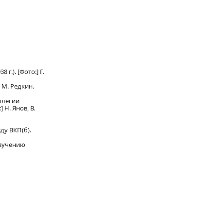
.). [Фото:] Г.
 М. Редкин.
ллегии
Н. Янов, В.
ду ВКП(б).
изучению