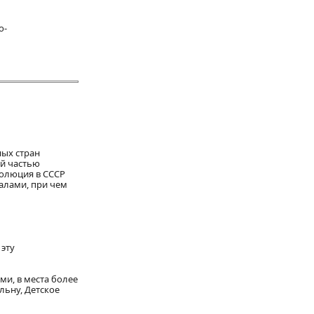
о-
ых стран
ей частью
волюция в СССР
алами, при чем
 эту
ми, в места более
льну, Детское