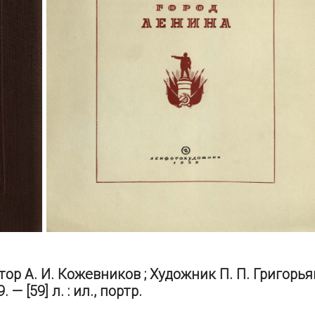
ор А. И. Кожевников ; Художник П. П. Григорья
 [59] л. : ил., портр.