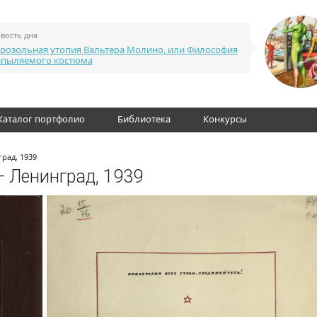
вость дня
розольная утопия Вальтера Молино, или Философия
апыляемого костюма
Каталог портфолио
Библиотека
Конкурсы
рад, 1939
— Ленинград, 1939