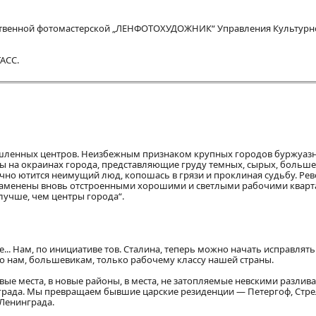
твенной фотомастерской „ЛЕНФОТОХУДОЖНИК“ Управления Культурн
АСС.
шленных центров. Неизбежным признаком крупных городов буржуазн
ы на окраинах города, представляющие груду темных, сырых, больш
но ютится неимущий люд, копошась в грязи и проклиная судьбу. Ре
ни заменены вновь отстроенными хорошими и светлыми рабочими кварт
лучше, чем центры города“.
.. Нам, по инициативе тов. Сталина, теперь можно начать исправлять
ко нам, большевикам, только рабочему классу нашей страны.
ые места, в новые районы, в места, не затопляемые невскими разлива
инграда. Мы превращаем бывшие царские резиденции — Петергоф, Стре
 Ленинграда.