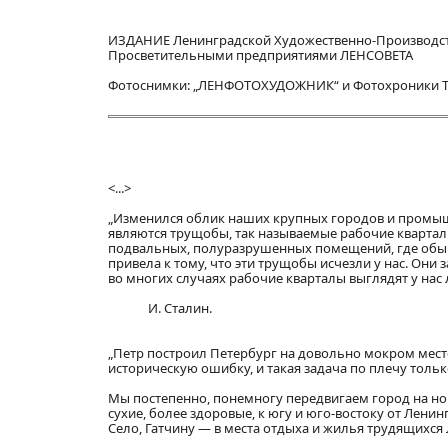
ИЗДАНИЕ Ленинградской Художественно-Производс
Просветительными предприятиями ЛЕНСОВЕТА
Фотоснимки: „ЛЕНФОТОХУДОЖНИК“ и Фотохроники Т
<...>
„Изменился облик наших крупных городов и промы
являются трущобы, так называемые рабочие квартал
подвальных, полуразрушенных помещений, где обыч
привела к тому, что эти трущобы исчезли у нас. О
во многих случаях рабочие кварталы выглядят у нас 
И. Сталин.
„Петр построил Петербург на довольно мокром месте.
историческую ошибку, и такая задача по плечу толь
Мы постепенно, понемногу передвигаем город на нов
сухие, более здоровые, к югу и юго-востоку от Лен
Село, Гатчину — в места отдыха и жилья трудящихся