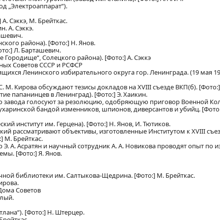
д „Электроаппарат“).
А. Сэккэ, М. Брейткас.
. А. Сэккэ.
ташевич.
кого района). [Фото:] Н. Янов.
ото:] Л. Барташевич.
 Городище“, Солецкого района). [Фото:] А. Сэккэ
вных Советов СССР и РСФСР
ся Ленинского избирательного округа гор. Ленинграда. (19 мая 1938 г
. М. Кирова обсуждают тезисы докладов на XVIII съезде ВКП(б). [Фото:]
ие папанинцев в Ленинград). [Фото:] Э. Хаикин.
о завода голосуют за резолюцию, одобряющую приговор Военной Ко
харинской бандой изменников, шпионов, диверсантов и убийц. [Фото:] 
ий институт им. Герцена). [Фото:] Н. Янов, И. Тютиков.
ский рассматривают объективы, изготовленные Институтом к XVIII съез
] М. Брейткас.
 Э. А. Асратян и научный сотрудник А. А. Новикова проводят опыт по 
ы. [Фото:] Я. Янов.
ой библиотеки им. Салтыкова-Щедрина. [Фото:] М. Брейткас.
ирова.
Дома Советов
елый.
лана“). [Фото:] Н. Штерцер.
Брейткас.