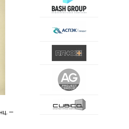
нц. —