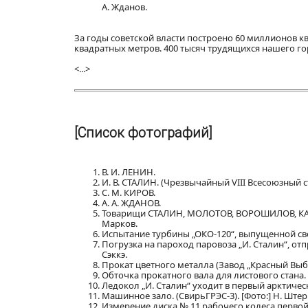
А. Жданов.
За годы советской власти построено 60 миллионов к
квадратных метров. 400 тысяч трудящихся нашего го
<...>
[Список фотографий]
В. И. ЛЕНИН.
И. В. СТАЛИН. (Чрезвычайный VIII Всесоюзный с
С. М. КИРОВ.
А. А. ЖДАНОВ.
Товарищи СТАЛИН, МОЛОТОВ, ВОРОШИЛОВ, КАЛИ
Марков.
Испытание турбины „ОКО-120“, выпущенной сверх
Погрузка на пароход паровоза „И. Сталин“, отп
Сэккэ.
Прокат цветного металла (Завод „Красный Выб
Обточка прокатного вала для листового стана.
Ледокол „И. Сталин“ уходит в первый арктически
Машинное зало. (СвирьГРЭС-3). [Фото:] Н. Штер
Измерение диска № 11 рабочего колеса первой с