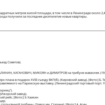
вадратных метров жилой площади, в том числе в Ленинграде около 2,
рода получили за последнее десятилетие новые квартиры.
ъезд Советов).
НИН, КАГАНОВИЧ, МИКОЯН и ДИМИТРОВ на трибуне мавзолея. (1935 г
 плана в подарок XVIII съезду ВКП(б). (Кировский завод). [Фото:] Б. Т
равляемого на Парижскую выставку. (Ленинградский торговый порт. 1937 
оржец“).
 (Ижорский завод).
й рейс. [Фото:] Э. Хаикин
цер.
тотысячной турбины. (Завод им. Сталина). [Фото:] А. Агич.