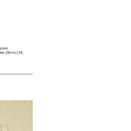
дкин.
. [Фото:] М.