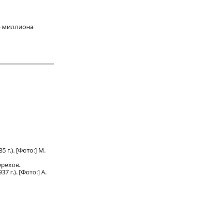
4 миллиона
.). [Фото:] М.
ерехов.
г.). [Фото:] А.