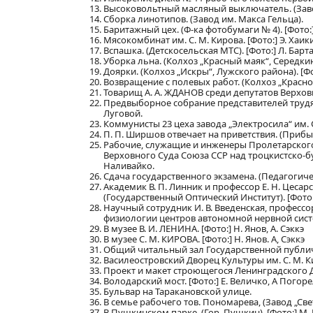
Высоковольтный масляный выключатель. (Заво
Сборка линотипов. (Завод им. Макса Гельца).
Баритажный цех. (Ф-ка фотобумаги № 4). [Фото:] 
Мясокомбинат им. С. М. Кирова. [Фото:] Э. Хаикин
Вспашка. (Детскосельская МТС). [Фото:] Л. Бар
Уборка льна. (Колхоз „Красный маяк“, Середкинс
Доярки. (Колхоз „Искры“, Лужского района). [Ф
Возвращение с полевых работ. (Колхоз „Красное
Товарищ А. А. ЖДАНОВ среди депутатов Верхо
Предвыборное собрание представителей трудящих
Луговой.
Коммунисты 23 цеха завода „Электросила“ им. С
П. П. Ширшов отвечает на приветствия. (Прибыт
Рабочие, служащие и инженеры Пролетарског
Верховного Суда Союза ССР над троцкистско-бу
Наливайко.
Сдача государственного экзамена. (Педагогическ
Академик В. П. Линник и профессор Е. Н. Цесар
(Государственный Оптический Институт). [Фото:
Научный сотрудник И. В. Введенская, профессор
физиологии центров автономной нервной систем
В музее В. И. ЛЕНИНА. [Фото:] Н. Янов, А. Сэккэ
В музее С. М. КИРОВА. [Фото:] Н. Янов. А, Сэккэ
Общий читальный зал Государственной публичн
Василеостровский Дворец Культуры им. С. М. К
Проект и макет строющегося Ленинградского 
Володарский мост. [Фото:] Е. Величко, А Погор
Бульвар на Таракановской улице.
В семье рабочего тов. Пономарева, (Завод „Свет
В Пушкинском парке. (Гор. Пушкин). [Фото:] М. 