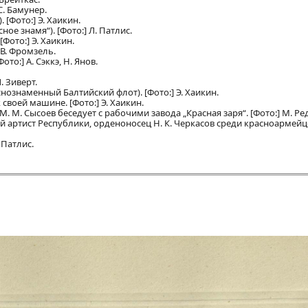
С. Бамунер.
[Фото:] Э. Хаикин.
ное знамя“). [Фото:] Л. Патлис.
ото:] Э. Хаикин.
 В. Фромзель.
о:] А. Сэккэ, Н. Янов.
. Зиверт.
нознаменный Балтийский флот). [Фото:] Э. Хаикин.
своей машине. [Фото:] Э. Хаикин.
М. М. Сысоев беседует с рабочими завода „Красная заря“. [Фото:] М. Ре
 артист Республики, орденоносец Н. К. Черкасов среди красноармейцев
 Патлис.