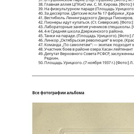
Главная аллея ЦПКиО им. С. М. Кирова. [Фото:] 
На физкультурном параде (Площадь Урицкого). 
За дессертом. (Детские ясли № 17 фабрики „Крас
Вестибюль Ленинградского Дворца Пионеров. [Ф
Пионеры идут купаться. (Ст. Сиверская). [Фото:]
Лабораторные занятия учеников спецшколы. [Фот
4-я Средняя школа Дзержинского района.
Танки на параде. (Площадь Урицкого). [Фото:] Л
Линкор „Октябрьская революция“ в море. (Крас
Команда „По самолетам“: — экипаж подходит к 
Участник боев в районе озера Хасан лейтенант 
Депутат Верховного Совета РСФСР, заслуженный
Редкин.
Площадь Урицкого. (7 ноября 1937 г.) [Фото:] Л.
Все фотографии альбома