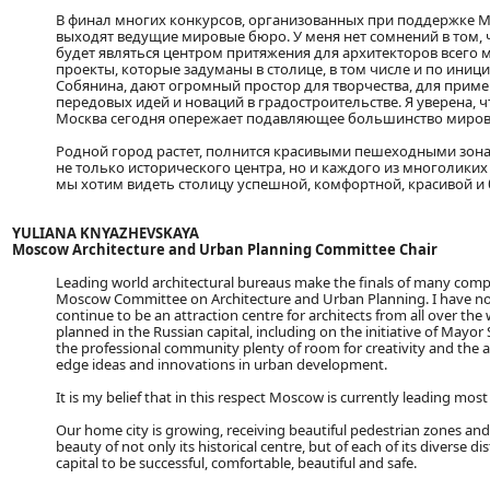
В финал многих конкурсов, организованных при поддержке 
выходят ведущие мировые бюро. У меня нет сомнений в том, 
будет являться центром притяжения для архитекторов всего 
проекты, которые задуманы в столице, в том числе и по иниц
Собянина, дают огромный простор для творчества, для приме
передовых идей и новаций в градостроительстве. Я уверена, 
Москва сегодня опережает подавляющее большинство миров
Родной город растет, полнится красивыми пешеходными зона
не только исторического центра, но и каждого из многоликих
мы хотим видеть столицу успешной, комфортной, красивой и 
YULIANA KNYAZHEVSKAYA
Moscow Architecture and Urban Planning Committee Chair
Leading world architectural bureaus make the finals of many comp
Moscow Committee on Architecture and Urban Planning. I have no
continue to be an attraction centre for architects from all over the
planned in the Russian capital, including on the initiative of Mayor
the professional community plenty of room for creativity and the app
edge ideas and innovations in urban development.
It is my belief that in this respect Moscow is currently leading most 
Our home city is growing, receiving beautiful pedestrian zones an
beauty of not only its historical centre, but of each of its diverse di
capital to be successful, comfortable, beautiful and safe.