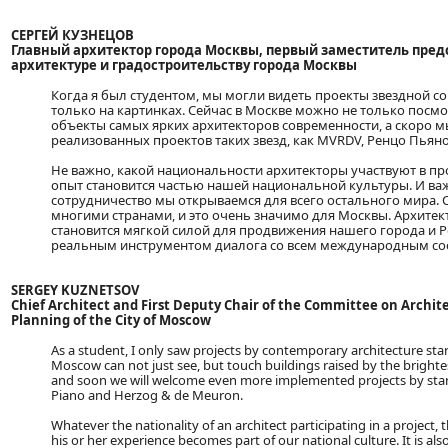
СЕРГЕЙ КУЗНЕЦОВ
Главный архитектор города Москвы, первый заместитель пред
архитектуре и градостроительству города Москвы
Когда я был студентом, мы могли видеть проекты звездной 
только на картинках. Сейчас в Москве можно не только посмо
объекты самых ярких архитекторов современности, а скоро 
реализованных проектов таких звезд, как MVRDV, Ренцо Пьяно
Не важно, какой национальности архитекторы участвуют в про
опыт становится частью нашей национальной культуры. И важ
сотрудничество мы открываемся для всего остального мира. 
многими странами, и это очень значимо для Москвы. Архитек
становится мягкой силой для продвижения нашего города и Р
реальным инструментом диалога со всем международным со
SERGEY KUZNETSOV
Chief Architect and First Deputy Chair of the Committee on Archi
Planning of the City of Moscow
As a student, I only saw projects by contemporary architecture star
Moscow can not just see, but touch buildings raised by the brightes
and soon we will welcome even more implemented projects by st
Piano and Herzog & de Meuron.
Whatever the nationality of an architect participating in a project, 
his or her experience becomes part of our national culture. It is a