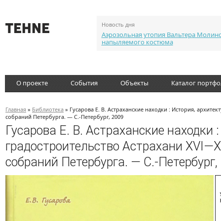
Новость дня
Аэрозольная утопия Вальтера Молин
напыляемого костюма
О проекте
События
Объекты
Каталог портф
Главная
»
Библиотека
» Гусарова Е. В. Астраханские находки : История, архитек
собраний Петербурга. — С.-Петербург, 2009
Гусарова Е. В. Астраханские находки :
градостроительство Астрахани XVI—XV
собраний Петербурга. — С.-Петербург,