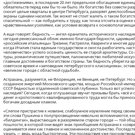
«достижениям», в последние 20 лет предельное обогащение единиц
обязательств перед кем бы то ни было. Их богатство без совести ра
сносит целые кварталы в центре Петербурга, разоряет дееспособны
экраны сценами насилия. Так может не стоит жалеть о таком богатств
спасительной — как побудитель к труду, как точка отсчета в оценк
нравственными усилиями, как условие возврата к основополагающ
А еще говорят: бедность — ангел-хранитель исторического наследи
сегодня ренессансный облик именно благодаря бедности, царившей
«российские итальянцы» Трезини, Растрелли, Кваренги и многие дру
когда Италия стала единым государством и смогла разбогатеть наст
человечество» успело осознать ценность ее старой архитектуры. С
туры, романтические путешествия, паломничество любителей искусс
главным достоянием и богатством страны. Так бедность уберегла ар
советское время и «заповедник петербургского классицизма», оста
«великом городе с областной судьбой».
Астрахань, разумеется, не Флоренция, не Венеция, не Петербург. Но 
созданное энергией Московского царства, мощью Российской импери
СССР бедностью отдаленной советской глубинки. Только вот успело 
наследия? Сегодня, когда оглушающе звучат призывы брать «всё и с
денег и кропотливого квалифицированного труда могла бы принос
богачам досадным хламом.
«Слепое пристрастие к новизне, слабоумное изумление перед свои
эти слова Пушкина о полупросвещении невольно вспоминаются, ко
«билдингах», вырастающих в разоряемом старом городе — той общ
пошлости, в которой они видят знак приобщения Астрахани к «сов
оценивается ими как главное и несомненное достоинство. Последст
узнать — ведь мода быстротечна. Эти последствия уже прочувство