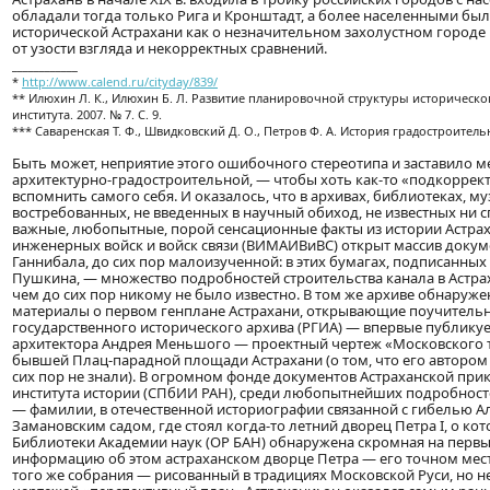
обладали тогда только Рига и Кронштадт, а более населенными был
исторической Астрахани как о незначительном захолустном городе н
от узости взгляда и некорректных сравнений.
____________
*
http://www.calend.ru/cityday/839/
** Илюхин Л. К., Илюхин Б. Л. Развитие планировочной структуры историческо
института. 2007. № 7. С. 9.
*** Саваренская Т. Ф., Швидковский Д. О., Петров Ф. А. История градостроительно
Быть может, неприятие этого ошибочного стереотипа и заставило ме
архитектурно-градостроительной, — чтобы хоть как-то «подкоррек
вспомнить самого себя. И оказалось, что в архивах, библиотеках, м
востребованных, не введенных в научный обиход, не известных ни
важные, любопытные, порой сенсационные факты из истории Астраха
инженерных войск и войск связи (ВИМАИВиВС) открыт массив докуме
Ганнибала, до сих пор малоизученной: в этих бумагах, подписанных
Пушкина, — множество подробностей строительства канала в Астраха
чем до сих пор никому не было известно. В том же архиве обнаружен
материалы о первом генплане Астрахани, открывающие поучительну
государственного исторического архива (РГИА) — впервые публикуе
архитектора Андрея Меньшого — проектный чертеж «Московского то
бывшей Плац-парадной площади Астрахани (о том, что его автором 
сих пор не знали). В огромном фонде документов Астраханской при
института истории (СПбИИ РАН), среди любопытнейших подробностей
— фамилии, в отечественной историографии связанной с гибелью Ал
Замановским садом, где стоял когда-то летний дворец Петра I, о ко
Библиотеки Академии наук (ОР БАН) обнаружена скромная на первы
информацию об этом астраханском дворце Петра — его точном мест
того же собрания — рисованный в традициях Московской Руси, но н