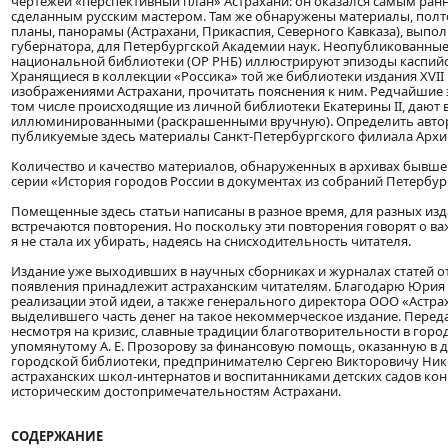
чертежей «перспективный план» Астрахани: он оказался самым ранн
сделанным русским мастером. Там же обнаружены материалы, полт
планы, панорамы (Астрахани, Прикаспия, Северного Кавказа), выпол
губернатора, для Петербургской Академии наук. Неопубликованные 
национальной библиотеки (ОР РНБ) иллюстрируют эпизоды каспийс
Хранящиеся в коллекции «Россика» той же библиотеки издания XVII
изображениями Астрахани, прочитать пояснения к ним. Редчайшие э
том числе происходящие из личной библиотеки Екатерины II, дают 
иллюминированными (раскрашенными вручную). Определить автора
публикуемые здесь материалы Санкт-Петербургского филиала Архив
Количество и качество материалов, обнаруженных в архивах бывше
серии «История городов России в документах из собраний Петербур
Помещенные здесь статьи написаны в разное время, для разных из
встречаются повторения. Но поскольку эти повторения говорят о в
я не стала их убирать, надеясь на снисходительность читателя.
Издание уже выходивших в научных сборниках и журналах статей о
появления принадлежит астраханским читателям. Благодарю Юрия 
реализации этой идеи, а также генерального директора ООО «Астр
выделившего часть денег на такое некоммерческое издание. Пере
несмотря на кризис, славные традиции благотворительности в го
упомянутому А. Е. Прозорову за финансовую помощь, оказанную в
городской библиотеки, предпринимателю Сергею Викторовичу Ни
астраханских школ-интернатов и воспитанниками детских садов конц
историческим достопримечательностям Астрахани.
СОДЕРЖАНИЕ