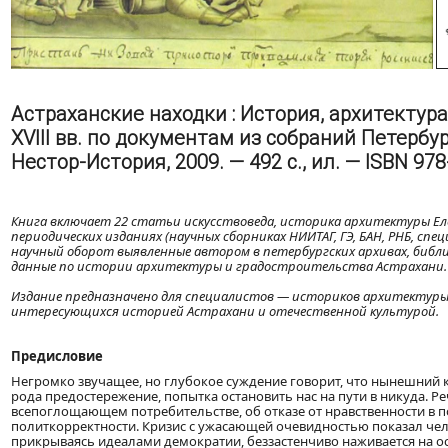
Астраханские находки : История, архитектур
XVIII вв. по документам из собраний Петербурга
Нестор-История, 2009. — 492 с., ил. — ISBN 97
Книга включает 22 статьи искусствоведа, историка архитектуры Еле
периодических изданиях (научных сборниках НИИТАГ, ГЭ, БАН, РНБ, сп
научный оборот выявленные автором в петербургских архивах, библи
данные по истории архитектуры и градостроительства Астрахани.
Издание предназначено для специалистов — историков архитектуры,
интересующихся историей Астрахани и отечественной культурой.
Предисловие
Негромко звучащее, но глубокое суждение говорит, что нынешний 
рода предостережение, попытка остановить нас на пути в никуда. Ре
всепоглощающем потребительстве, об отказе от нравственности в п
политкорректности. Кризис с ужасающей очевидностью показал чел
прикрываясь идеалами демократии, беззастенчиво наживается на о