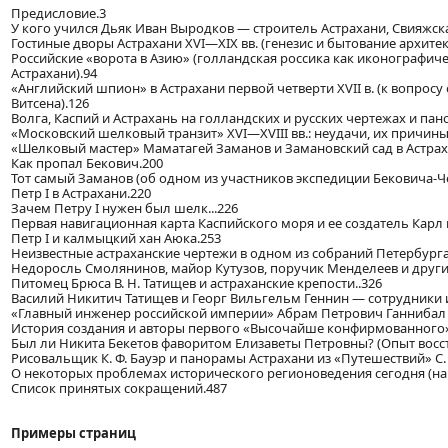
Предисловие.3
У кого учился Дьяк Иван Выродков — строитель Астрахани, Свияжска,
Гостиные дворы Астрахани XVI—XIX вв. (генезис и бытование архитект
Российские «ворота в Азию» (голландская россика как иконографич
Астрахани).94
«Английский шпион» в Астрахани первой четверти XVII в. (к вопрос
Витсена).126
Волга, Каспий и Астрахань на голландских и русских чертежах и пан
«Московский шелковый транзит» XVI—XVIII вв.: неудачи, их причины
«Шелковый мастер» Маматагей Заманов и Замановский сад в Астрах
Как пропал Бекович.200
Тот самый Заманов (об одном из участников экспедиции Бековича-Че
Петр I в Астрахани.220
Зачем Петру I нужен был шелк...226
Первая навигационная карта Каспийского моря и ее создатель Карл 
Петр І и калмыцкий хан Аюка.253
Неизвестные астраханские чертежи в одном из собраний Петербурга
Недоросль Смолянинов, майор Кутузов, поручик Менделеев и другие
Питомец Брюса В. Н. Татищев и астраханские крепости..326
Василий Никитич Татищев и Георг Вильгельм Геннин — сотрудники и
«Главный инженер российской империи» Абрам Петрович Ганнибал и 
История создания и авторы первого «Высочайше конфирмованного» 
Был ли Никита Бекетов фаворитом Елизаветы Петровны? (Опыт восс
Рисовальщик К. Ф. Бауэр и панорамы Астрахани из «Путешествий» С. Г
О некоторых проблемах исторического регионоведения сегодня (на 
Список принятых сокращений.487
Примеры страниц