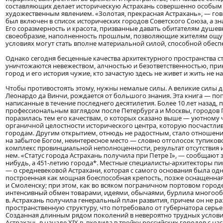
составляющих делает историческую Астрахань совершенно особым 
художественным явлением. «Золотая, прекрасная Астрахань», — говор
был включен в список исторических городов Советского Союза, а з
Его соразмерность и красота, призванные давать обитателям душевно
своеобразие, наполненность прошлым, позволяющие жителям ощуща
условиях могут стать вполне материальной силой, способной обесп
Однако сегодня бесценные качества архитектурного пространства с
уничтожаются невежеством, алчностью и безответственностью, прин
город и его история чужие, кто зачастую здесь не живет и жить не н
Чтобы противостоять этому, нужны немалые силы. А великие силы да
Леонардо да Винчи, рождается от большого знания. Эта книга — поп
написанные в течение последнего десятилетия. Более 10 лет назад, 
профессиональным взглядом после Петербурга и Москвы, городов П
поразилась тем его качествам, о которых сказано выше — уютному
органичной целостности исторического центра, которую посчастли
городам. Другим открытием, отнюдь не радостным, стало отношение 
на забытое Богом, неинтересное место — словно отголосок тупиково
комплекс провинциальной неполноценности, результат отсутствия 
нем. «Статус города Астрахань получила при Петре I», — сообщают
нибудь, а 451-летию города*. Местные специалисты-архитекторы п
— о средневековой Астрахани, которая с самого основания была од
построенная как мощная боеспособная крепость, позже оснащенная
и Смоленску; при этом, как во всяком пограничном портовом городе
интенсивный обмен товарами, идеями, обычаями, бурлила многообра
в. Астрахань получила генеральный план развития, причем он не 
пространственную структуру, что потребовало от губернатора сер
Созданная длинным рядом поколений в невероятно трудных услови
Астрахань в начале XIX в. входила в тройку российских городов с н