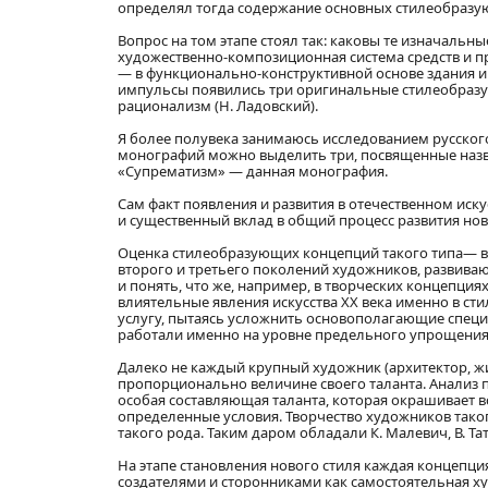
определял тогда содержание основных стилеобразу
Вопрос на том этапе стоял так: каковы те изначальн
художественно-композиционная система средств и п
— в функционально-конструктивной основе здания и 
импульсы появились три оригинальные стилеобразующи
рационализм (Н. Ладовский).
Я более полувека занимаюсь исследованием русског
монографий можно выделить три, посвященные назван
«Супрематизм» — данная монография.
Сам факт появления и развития в отечественном ис
и существенный вклад в общий процесс развития нов
Оценка стилеобразующих концепций такого типа— ве
второго и третьего поколений художников, развива
и понять, что же, например, в творческих концепция
влиятельные явления искусства XX века именно в ст
услугу, пытаясь усложнить основополагающие специ
работали именно на уровне предельного упрощения
Далеко не каждый крупный художник (архитектор, жи
пропорционально величине своего таланта. Анализ п
особая составляющая таланта, которая окрашивает в
определенные условия. Творчество художников таког
такого рода. Таким даром обладали К. Малевич, В. Т
На этапе становления нового стиля каждая концепц
создателями и сторонниками как самостоятельная х