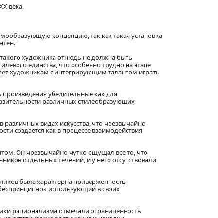
X века.
рмообразующую концепцию, так как такая установка
нтен.
 такого художника отнюдь не должна быть
левого единства, что особенно трудно на этапе
ляет художникам с интегрирующим талантом играть
ь произведения убедительные как для
выразительности различных стилеобразующих
в различных видах искусства, что чрезвычайно
сти создается как в процессе взаимодействия
том. Он чрезвычайно чутко ощущал все то, что
ников отдельных течений, и у него отсутствовали
ожников была характерна приверженность
«беспринципно» использующий в своих
ники рационализма отмечали ограниченность