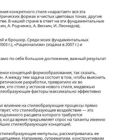
ния конкретного стиля «нарастает» вся эта
рических формах и чистых цветовых тонах, другие
ве. В нашей стране в ответ на эти фундаментальные
 А. Родченко, А. Веснин, И. Леонидов),
атей и брошюр. Среди моих фундаментальных
г.), «Рационализм» (издана в 2007 г.) и
само по себе большое достижение, важный результат
енки концепций формообразования, так сказать,
 А между тем задача состоит в том, чтобы выяснить
оретические разработки, превратило их во
м, кто стоял у истоков нового стиля, медвежью
стилеобразующие факторы максимально эффективно
ывал влияние на стилеобразующие процессы прямо
твует, что стилеобразующее воздействие — это
 подлинного расцвета которого требуются
, когда время предъявляет спрос на таланты именно
жнейших стилеобразующих концепций.
 стилеобразующие импульсы, рассматривалась ее
нцепциями. Например, супрематизм, конструктивизм