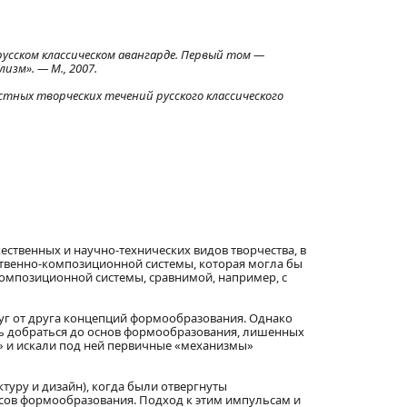
сском классическом авангарде. Первый том —
зм». — М., 2007.
стных творческих течений русского классического
жественных и научно-технических видов творчества, в
ственно-композиционной системы, которая могла бы
композиционной системы, сравнимой, например, с
руг от друга концепций формообразования. Однако
ясь добраться до основ формообразования, лишенных
» и искали под ней первичные «механизмы»
ктуру и дизайн), когда были отвергнуты
сов формообразования. Подход к этим импульсам и