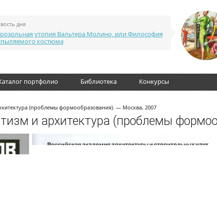
вость дня
розольная утопия Вальтера Молино, или Философия
апыляемого костюма
Каталог портфолио
Библиотека
Конкурсы
рхитектура (проблемы формообразования). — Москва, 2007
атизм и архитектура (проблемы формоо