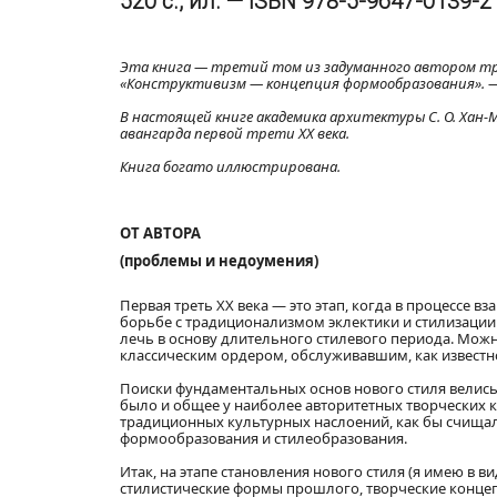
520 с., ил. — ISBN 978-5-9647-0139-2
Эта книга — третий том из задуманного автором тр
«Конструктивизм — концепция формообразования». — 
В настоящей книге академика архитектуры С. О. Хан-
авангарда первой трети XX века.
Книга богато иллюстрирована.
ОТ АВТОРА
(проблемы и недоумения)
Первая треть XX века — это этап, когда в процессе 
борьбе с традиционализмом эклектики и стилизации
лечь в основу длительного стилевого периода. Мож
классическим ордером, обслуживавшим, как известно
Поиски фундаментальных основ нового стиля велись 
было и общее у наиболее авторитетных творческих 
традиционных культурных наслоений, как бы счищал
формообразования и стилеобразования.
Итак, на этапе становления нового стиля (я имею в 
стилистические формы прошлого, творческие конце