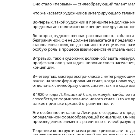
Оно стало «первым» — стилеобразующий талант Мале
Что же касается художников интегрирующего таланта
Во-первых, такой художник в принципе не должен и
предполагает полемическое неприятие других концеп
Во-вторых, художественная раскованность в област
безграничной. Он не должен замыкаться в пределах 
становления стиля, когда границы эти еще очень р
особую роль в процессе взаимодействия отдельных 
В-третьих, такой художник должен обладать незаур
профессионалов, так и для широких слоев населения
концепций.
В-четвертых, мастера экстра-класса с интегрирующи
важно на этапе формирования стиля, когда новая ху
отдельных стилеобразующих систем, так и в ходе вз
В 1920-е годы Л. Лисицкий был, пожалуй, наиболее
способствует формированию нового стиля. В то же в
всякие признаки цеховой ограниченности.
Эти особенности таланта Лисицкого создавали опред
определенной формообразующей концепции. Он нере
произведениях элементы различных стилеобразующ
Теоретики конструктивизма резко критиковали тог