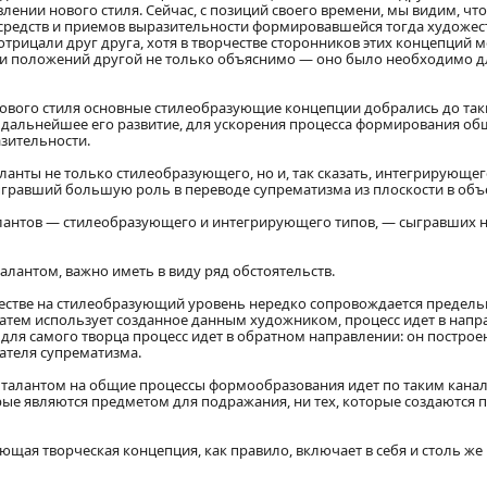
ении нового стиля. Сейчас, с позиций своего времени, мы видим, чт
средств и приемов выразительности формировавшейся тогда художес
 отрицали друг друга, хотя в творчестве сторонников этих концепций
 положений другой не только объяснимо — оно было необходимо для 
ия нового стиля основные стилеобразующие концепции добрались до
о дальнейшее его развитие, для ускорения процесса формирования о
азительности.
ланты не только стилеобразующего, но и, так сказать, интегрирующе
ыгравший большую роль в переводе супрематизма из плоскости в объе
алантов — стилеобразующего и интегрирующего типов, — сыгравших н
лантом, важно иметь в виду ряд обстоятельств.
честве на стилеобразующий уровень нередко сопровождается предел
 затем использует созданное данным художником, процесс идет в на
для самого творца процесс идет в обратном направлении: он построе
ателя супрематизма.
талантом на общие процессы формообразования идет по таким канала
ые являются предметом для подражания, ни тех, которые создаются п
щая творческая концепция, как правило, включает в себя и столь ж