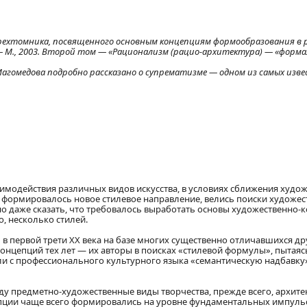
ехтомника, посвященного основным концепциям формообразования в ру
М., 2003. Второй том — «Рационализм (рацио-архитектура) — «формали
Магомедова подробно рассказано о супрематизме — одном из самых изве
взаимодействия различных видов искусства, в условиях сближения худо
 формировалось новое стилевое направление, велись поиски художе
но даже сказать, что требовалось выработать основы художественно-
, несколько стилей.
в первой трети XX века на базе многих существенно отличавшихся д
концепций тех лет — их авторы в поисках «стилевой формулы», пыта
и с профессионального культурного языка «семантическую надбавку
виду предметно-художественные виды творчества, прежде всего, архите
пции чаще всего формировались на уровне фундаментальных импуль