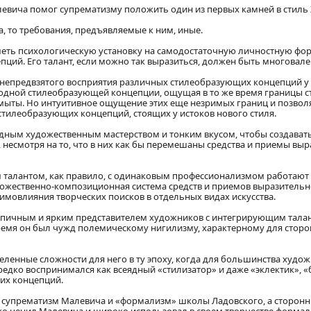
вича помог супрематизму положить один из первых камней в стиль X
, то требования, предъявляемые к ним, иные.
меть психологическую установку на самодостаточную личностную фо
ций. Его талант, если можно так выразиться, должен быть многовале
и непредвзятого восприятия различных стилеобразующих концепций у
одной стилеобразующей концепции, ощущая в то же время границы сти
азмыты. Но интуитивное ощущение этих еще незримых границ и позво
стилеобразующих концепций, стоящих у истоков нового стиля.
ядным художественным мастерством и тонким вкусом, чтобы создават
, несмотря на то, что в них как бы перемешаны средства и приемы 
м талантом, как правило, с одинаковым профессионализмом работают 
дожественно-композиционная система средств и приемов выразительно
аимовлияния творческих поисков в отдельных видах искусства.
 типичным и ярким представителем художников с интегрирующим талан
ремя он был чужд полемическому нигилизму, характерному для сторон
еленные сложности для него в ту эпоху, когда для большинства худ
дко воспринимался как всеядный «стилизатор» и даже «эклектик», 
их концепций.
да супрематизм Малевича и «формализм» школы Ладовского, а сторон