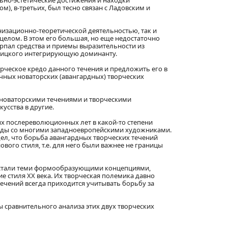
льно-эстетические достижения и находки
м), в-третьих, был тесно связан с Ладовским и
ганизационно-теоретической деятельностью, так и
целом. В этом его большая, но еще недостаточно
ерпал средства и приемы выразительности из
исицкого интегрирующую доминанту.
рческое кредо данного течения и предложить его в
чных новаторских (авангардных) творческих
 новаторскими течениями и творческими
усства в другие.
х послереволюционных лет в какой-то степени
 годы со многими западноевропейскими художниками.
дел, что борьба авангардных творческих течений
вого стиля, т.е. для него были важнее не границы
а, стали теми формообразующими концепциями,
 стиля XX века. Их творческая полемика давно
течений всегда приходится учитывать борьбу за
 сравнительного анализа этих двух творческих