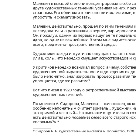
Малевич в высшей степени концентрировал в себе с
друга художественных течений, усваивая из них, пре
странным. Его обвиняли в эпигонстве и эклектизме, в
упростить и схематизировать.
Малевич, действительно, прошел по этим течениям к
последовательно развивали, а вернее, варьировали 
Он, пожалуй, одним из первых нащупал те предельно
ядра, но одни из важнейших. В этом мне видится ос
всего, предметно-пространственной среды.
Художники всегда интуитивно ощущают талант с мо
или школы, что нередко смущает искусствоведов и 
У критиков нередко возникал вопрос: а чему, собств
художественной выразительности и доведения их до
было непонятно, анализировать процесс развития тв
упрощается, где же развитие?
Вот что писал в 1920 году о ретроспективной выст
художественных течений.
По мнению А. Сидорова, Малевич — живописец, «к к
особенно непонятным считает зритель... Художник и
это прямой и честный... На выставке ощутительно со
есть действительно
последнее слово
всего старого иск
«первым»?».*
____________
* Сидоров А. А. Художественные выставки // Творчество, 1920.