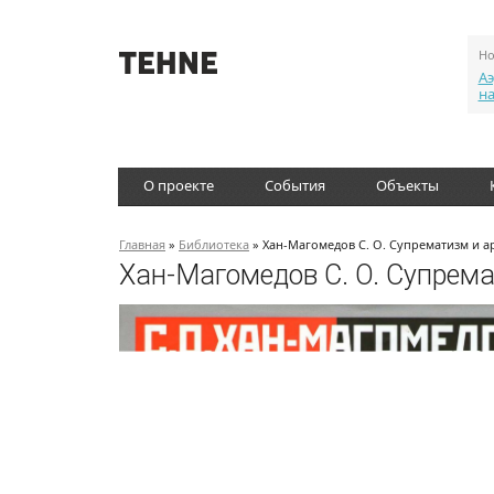
Но
Аэ
н
О проекте
События
Объекты
Главная
»
Библиотека
» Хан-Магомедов С. О. Супрематизм и а
Хан-Магомедов С. О. Супрем