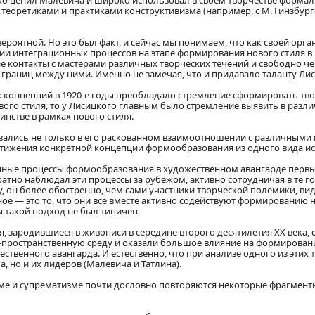
соко ценил Малевича и широко использовал в своем творчестве форма
 теоретиками и практиками конструктивизма (например, с М. Гинзбурго
евероятной. Но это был факт, и сейчас мы понимаем, что как своей ор
и интеграционных процессов на этапе формирования нового стиля в 
ие контакты с мастерами различных творческих течений и свободно ч
границ между ними. Именно не замечая, что и придавало таланту Л
х концепций в 1920-е годы преобладало стремление сформировать тво
ого стиля, то у Лисицкого главным было стремление выявить в разли
нстве в рамках нового стиля.
зались не только в его раскованном взаимоотношении с различными
стижения конкретной концепции формообразования из одного вида иск
нные процессы формообразования в художественном авангарде первы
кратно наблюдал эти процессы за рубежом, активно сотрудничая в те
, он более обостренно, чем сами участники творческой полемики, ви
ое — это то, что они все вместе активно содействуют формированию но
ды такой подход не был типичен.
я, зародившиеся в живописи в середине второго десятилетия XX век
пространственную среду и оказали большое влияние на формирование
твенного авангарда. И естественно, что при анализе одного из этих 
, но и их лидеров (Малевича и Татлина).
ме и супрематизме почти дословно повторяются некоторые фрагменты