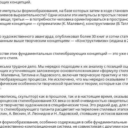
ющих концепций.
ые импульсы формообразования, на базе которых затем в ходе становле
риемов выразительности? Одни искали эти импульсы в простых геомет
вещи, третьи — в потребности человека ориентироваться в пространст
е концепции — супрематизм (К. Малевич), конструктивизм (В. Татлин,
о художественного авангарда, опубликовал более 30 книг и сотни ст
ным выше творческим концепциям — «Конструктивизм» (издана в 2003 
кусстве этих фундаментальных стилеобразующих концепций — это уже 
ого стиля.
сьма трудное дело. Мы нередко подходим к их анализу с позиций оц
ющих и уточняющих заложенную основоположниками «формулу стиля».
х Малевича, Татлина и Ладовского, включая творческую практику и те
илеобразующих процессах. Не исключено, что мы нередко оказываем те
фические особенности творческой практики и теории, которые как 
.
вописец, скульптор) как в прошлом, так и в настоящее время, оказ
роцессов стилеобразования XX века со всей очевидностью свидетельс
се творчество художников в специфические тона. Это редкий дар, для
о стилеобразующего таланта расцветает на переломе стилевых этапов
атлин, А. Веснин, И. Леонидов и Н. Ладовский, стоявшие у истоков ва
ия формообразования, особенно содержащая в себе фундаментальные
удожественно-композиционная система, не совместимая с другими ко