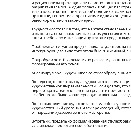
и рационализм претендовали на монополию в становл
разрабатывала лишь одну область в общей палитре 
тогда все эти концепции в острой полемике взаимно
принципе, неприятие сторонниками одной концепции
было нормально и закономерно.
Трудности состояли в том, что на этапе становлен
и вышли на столь лаконичные «формулы стиля», чт
стиля, требовало интеграции приемов и средств выр
Проблемная ситуация предъявляла тогда спрос на та
интегрирующего типа того этапа был Л. Лисицкий, с
Попробуем хотя бы схематично развести два типа т
формировании его основ.
Анализируя роль художников со стилеобразующим та
Во-первых, процесс выхода художника в своем твор
художественной выразительности. Если для тех, кто
первооткрывателем ключевых средств и приемов, то 
Особенно это было характерно для Малевича — созд
Во-вторых, влияние художника со стилеобразующим 
художественный уровень ни тех произведений, котор
от передачи художественного мастерства.
В-третьих, предельно формализованная стилеобразую
усваиваемое теоретическое обоснование.