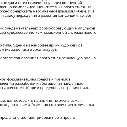
о каждая из этих стилеобразующих концепций
твенно-композиционной системы нового стиля. Но
 можно обнаружить несомненное взаимовлияние. И, в
самоутверждения и развития концепции, т.е. все
 таких фундаментальных формообразующих импульсов
бщей художественно-композиционной системы нового
го типа. Одним из наиболее ярких художников
м (из живописи в архитектуру).
а этапе становления нового стиля решающую роль в
ьной формализацией средств и приемов
правлении разработки и обогащения найденных
н на жестком отборе и предельных ограничениях.
м, для которых, в принципе, не очень важен
оследователями. Этим оно (это влияние) отличается
е предельно сконцентрированное и просто