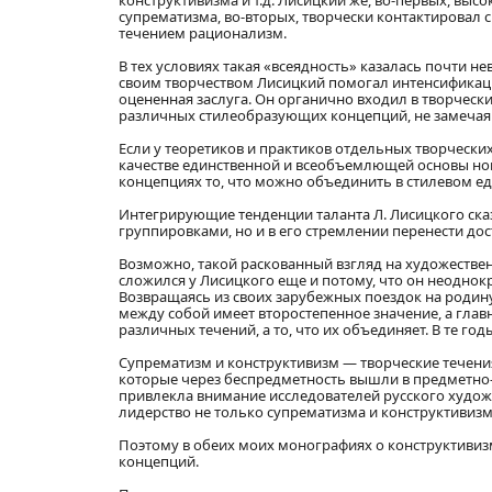
конструктивизма и т.д. Лисицкий же, во-первых, вы
супрематизма, во-вторых, творчески контактировал с
течением рационализм.
В тех условиях такая «всеядность» казалась почти н
своим творчеством Лисицкий помогал интенсификаци
оцененная заслуга. Он органично входил в творческ
различных стилеобразующих концепций, не замечая 
Если у теоретиков и практиков отдельных творчески
качестве единственной и всеобъемлющей основы нов
концепциях то, что можно объединить в стилевом еди
Интегрирующие тенденции таланта Л. Лисицкого ска
группировками, но и в его стремлении перенести до
Возможно, такой раскованный взгляд на художестве
сложился у Лисицкого еще и потому, что он неодно
Возвращаясь из своих зарубежных поездок на родину
между собой имеет второстепенное значение, а главн
различных течений, а то, что их объединяет. В те го
Супрематизм и конструктивизм — творческие течени
которые через беспредметность вышли в предметно-
привлекла внимание исследователей русского художес
лидерство не только супрематизма и конструктивизма
Поэтому в обеих моих монографиях о конструктивиз
концепций.