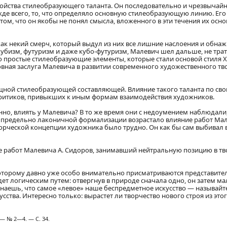
войства стилеобразующего таланта. Он последовательно и чрезвычай
жде всего, то, что определяло основную стилеобразующую линию. Его
 том, что он якобы не понял смысла, вложенного в эти течения их основ
ак некий смерч, который выдул из них все лишние наслоения и обнаж
кубизм, футуризм и даже кубо-футуризм, Малевич шел дальше, не тр
 простые стилеобразующие элементы, которые стали основой стиля X
новная заслуга Малевича в развитии современного художественного тв
щной стилеобразующей составляющей. Влияние такого таланта по сво
критиков, привыкших к иным формам взаимодействия художников.
енно, влиять у Малевича? В то же время они с недоумением наблюдали
 предельно лаконичной формализации возрастало влияние работ Мал
орческой концепции художника было трудно. Он как бы сам выбивал в
авке работ Малевича А. Сидоров, занимавший нейтральную позицию в 
оторому давно уже особо внимательно присматриваются представите
дет логическим путем: отвергнув в природе сначала одно, он затем м
знаешь, что самое «левое» наше беспредметное искусство — называйте
усства. Интересно только: вырастет ли творчество нового строя из это
 — № 2—4. — С. 34.