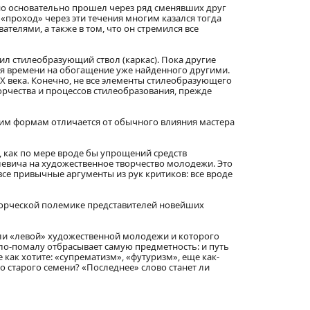
но основательно прошел через ряд сменявших друг
 «проход» через эти течения многим казался тогда
ателями, а также в том, что он стремился все
ил стилеобразующий ствол (каркас). Пока другие
атя времени на обогащение уже найденного другими.
X века. Конечно, не все элементы стилеобразующего
орчества и процессов стилеобразования, прежде
им формам отличается от обычного влияния мастера
, как по мере вроде бы упрощений средств
евича на художественное творчество молодежи. Это
се привычные аргументы из рук критиков: все вроде
творческой полемике представителей новейших
ли «левой» художественной молодежи и которого
ало-помалу отбрасывает самую предметность: и путь
 как хотите: «супрематизм», «футуризм», еще как-
го старого семени? «Последнее» слово станет ли