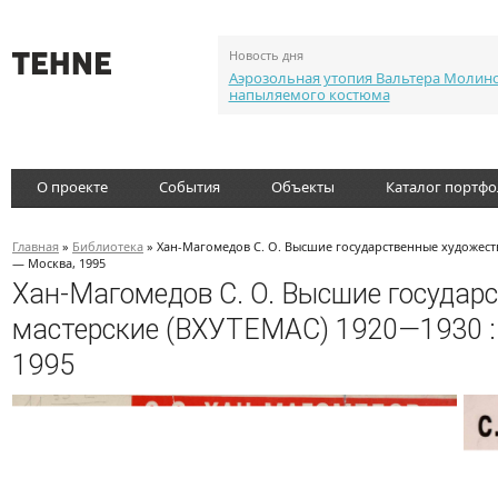
Новость дня
Аэрозольная утопия Вальтера Молин
напыляемого костюма
О проекте
События
Объекты
Каталог портф
Главная
»
Библиотека
» Хан-Магомедов С. О. Высшие государственные художестве
— Москва, 1995
Хан-Магомедов С. О. Высшие государ
мастерские (ВХУТЕМАС) 1920—1930 : В
1995