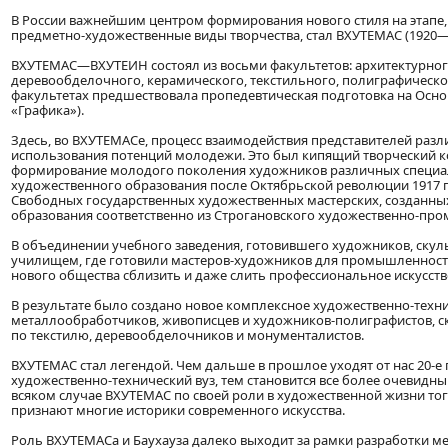
В России важнейшим центром формирования нового стиля на этапе,
предметно-художественные виды творчества, стал ВХУТЕМАС (1920—193
ВХУТЕМАС—ВХУТЕИН состоял из восьми факультетов: архитектурног
деревообделочного, керамического, текстильного, полиграфическог
факультетах предшествовала пропедевтическая подготовка на Осно
«Графика»).
Здесь, во ВХУТЕМАСе, процесс взаимодействия представителей разл
использования потенций молодежи. Это был кипящий творческий кот
формирование молодого поколения художников различных специал
художественного образования после Октябрьской революции 1917 
Свободных государственных художественных мастерских, созданных
образования соответственно из Строгановского художественно-пр
В объединении учебного заведения, готовившего художников, скульп
училищем, где готовили мастеров-художников для промышленности
нового общества сблизить и даже слить профессиональное искусств
В результате было создано новое комплексное художественно-техни
металлообработчиков, живописцев и художников-полиграфистов, с
по текстилю, деревообделочников и монументалистов.
ВХУТЕМАС стал легендой. Чем дальше в прошлое уходят от нас 20-е
художественно-технический вуз, тем становится все более очевидным
всяком случае ВХУТЕМАС по своей роли в художественной жизни тог
признают многие историки современного искусства.
Роль ВХУТЕМАСа и Баухауза далеко выходит за рамки разработки ме