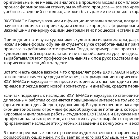
оригинальные, не имевшие аналогов в прошлом модели комплексны
процесс формирования структуры учебного процесса — все это чрез
учебных заведений не только, а может быть даже и не столько в хар
ВХУТЕМАС и Баухауз возникли и функционировали в период, когда в
научного творчества происходили сложные процессы формирования
Важнейшими генерирующими центрами этих процессов и стали в 20-
Пришедшие в эти вузы художники, скульпторы и архитекторы, разр
искали новые формы обучения студентов уже отработанным в прак
процесса вырабатывали эти приемы. Тогда, например, еще просто 
художественной выразительности ни в новой архитектуре, ни в диза
вырабатывался этот профессиональный язык под руководством лид
творческих потенций молодежи.
Вот это и есть самое важное, что определяет роль ВХУТЕМАСа и Баух
отношения к качеству среды обитания, в формировании творческих 
ВХУТЕМАСа и Баухауза — не просто история или опыт методики пре
приемов (прежде всего новой архитектуры и дизайна), средств перв
Если так подходить к наследию ВХУТЕМАСа и Баухауза, то становит
дипломным работам сохраняется повышенный интерес не только со 
(архитекторов, дизайнеров, художников). В художественном насле
сконцентрированы огромные формообразующие потенции, которые 
Курсовые и дипломные работы студентов ВХУТЕМАСа и Баухауза не
профессиональных приемов, а во многих случаях выработка принци
приравнивает наследие этих учебных заведений к конкурсным и эк
В такие переломные эпохи в развитии художественного творчества 
формообразующих идей. Их бывает во много раз больше, чем практи