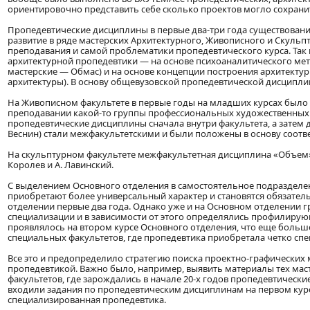
ориентировочно представить себе сколько проектов могло сохранит
Пропедевтические дисциплины в первые два-три года существовани
развитие в ряде мастерских Архитектурного, Живописного и Скульп
преподавания и самой проблематики пропедевтического курса. Так
архитектурной пропедевтики — на основе психоаналитического ме
мастерские — Обмас) и на основе концепции построения архитекту
архитектуры). В основу общевузовской пропедевтической дисципли
На Живописном факультете в первые годы на младших курсах было 
преподавании какой-то группы профессиональных художественных 
пропедевтические дисциплины сначала внутри факультета, а затем дв
Веснин) стали межфакультетскими и были положены в основу соот
На скульптурном факультете межфакультетная дисциплина «Объем»
Королев и А. Лавинский.
С выделением Основного отделения в самостоятельное подразделен
приобретают более универсальный характер и становятся обязател
отделении первые два года. Однако уже и на Основном отделении 
специализации и в зависимости от этого определялись профилиру
проявлялось на втором курсе Основного отделения, что еще больше 
специальных факультетов, где пропедевтика приобретала четко сп
Все это и предопределило стратегию поиска проектно-графических
пропедевтикой. Важно было, например, выявить материалы тех мас
факультетов, где зарождались в начале 20-х годов пропедевтически
входили задания по пропедевтическим дисциплинам на первом курс
специализированная пропедевтика.