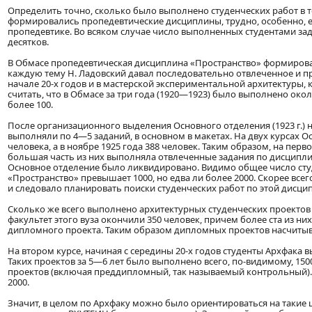
Определить точно, сколько было выполнено студенческих работ в т
формировались пропедевтические дисциплины, трудно, особенно, ес
пропедевтике. Во всяком случае число выполненных студентами за
десятков.
В Обмасе пропедевтическая дисциплина «Пространство» формировал
каждую тему Н. Ладовский давал последовательно отвлеченное и пр
начале 20-х годов и в мастерской экспериментальной архитектуры,
считать, что в Обмасе за три года (1920—1923) было выполнено око
более 100.
После организационного выделения Основного отделения (1923 г.) 
выполняли по 4—5 заданий, в основном в макетах. На двух курсах О
человека, а в ноябре 1925 года 388 человек. Таким образом, на пер
большая часть из них выполняла отвлеченные задания по дисциплине
Основное отделение было ликвидировано. Видимо общее число сту
«Пространство» превышает 1000, но едва ли более 2000. Скорее всего
и следовало планировать поиски студенческих работ по этой дисци
Сколько же всего выполнено архитектурных студенческих проект
факультет этого вуза окончили 350 человек, причем более ста из н
дипломного проекта. Таким образом дипломных проектов насчитыва
На втором курсе, начиная с середины 20-х годов студенты Архфака 
Таких проектов за 5—6 лет было выполнено всего, по-видимому, 150
проектов (включая преддипломный, так называемый контрольный). 
2000.
Значит, в целом по Архфаку можно было ориентироваться на такие циф