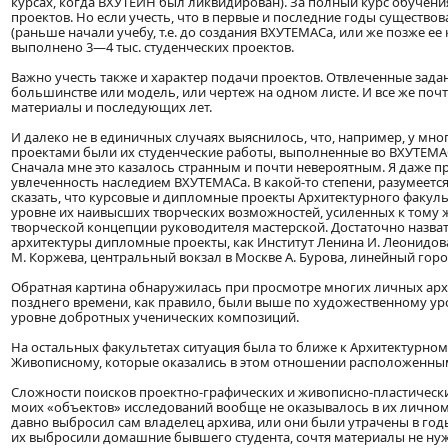
курсах, когда ВХУТЕИН был ликвидирован). За полный курс обучен
проектов. Но если учесть, что в первые и последние годы сущест
(раньше начали учебу, т.е. до создания ВХУТЕМАСа, или же позже ее
выполнено 3—4 тыс. студенческих проектов.
Важно учесть также и характер подачи проектов. Отвлеченные зад
большинстве или модель, или чертеж на одном листе. И все же поч
материалы и последующих лет.
И далеко не в единичных случаях выяснилось, что, например, у мн
проектами были их студенческие работы, выполненные во ВХУТЕМАС
Сначала мне это казалось странным и почти невероятным. Я даже п
увлеченность наследием ВХУТЕМАСа. В какой-то степени, разумеется
сказать, что курсовые и дипломные проекты Архитектурного факул
уровне их наивысших творческих возможностей, усиленных к тому 
творческой концепции руководителя мастерской. Достаточно назват
архитектуры дипломные проекты, как Институт Ленина И. Леонидов
М. Коржева, центральный вокзал в Москве А. Бурова, линейный город
Обратная картина обнаружилась при просмотре многих личных арх
позднего времени, как правило, были выше по художественному уро
уровне добротных ученических композиций.
На остальных факультетах ситуация была то ближе к Архитектурному
Живописному, которые оказались в этом отношении расположенным
Сложности поисков проектно-графических и живописно-пластически
моих «объектов» исследований вообще не оказывалось в их лично
давно выбросил сам владелец архива, или они были утрачены в годы 
их выбросили домашние бывшего студента, сочтя материалы не ну