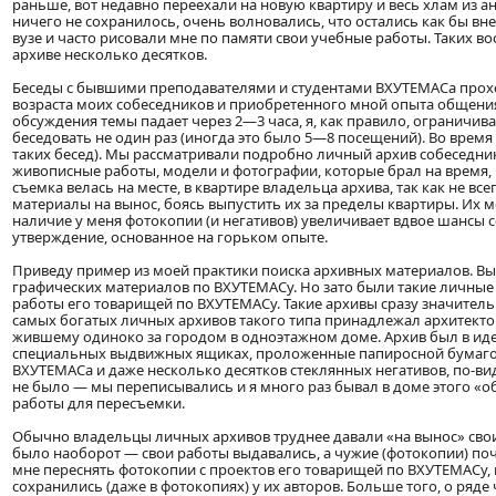
раньше, вот недавно переехали на новую квартиру и весь хлам из 
ничего не сохранилось, очень волновались, что остались как бы вн
вузе и часто рисовали мне по памяти свои учебные работы. Таких в
архиве несколько десятков.
Беседы с бывшими преподавателями и студентами ВХУТЕМАСа проходи
возраста моих собеседников и приобретенного мной опыта общения
обсуждения темы падает через 2—3 часа, я, как правило, ограничи
беседовать не один раз (иногда это было 5—8 посещений). Во время 
таких бесед). Мы рассматривали подробно личный архив собеседника
живописные работы, модели и фотографии, которые брал на время,
съемка велась на месте, в квартире владельца архива, так как не в
материалы на вынос, боясь выпустить их за пределы квартиры. Их 
наличие у меня фотокопии (и негативов) увеличивает вдвое шансы с
утверждение, основанное на горьком опыте.
Приведу пример из моей практики поиска архивных материалов. Вы
графических материалов по ВХУТЕМАСу. Но зато были такие личные 
работы его товарищей по ВХУТЕМАСу. Такие архивы сразу значител
самых богатых личных архивов такого типа принадлежал архитекто
жившему одиноко за городом в одноэтажном доме. Архив был в иде
специальных выдвижных ящиках, проложенные папиросной бумагой.
ВХУТЕМАСа и даже несколько десятков стеклянных негативов, по-ви
не было — мы переписывались и я много раз бывал в доме этого «об
работы для пересъемки.
Обычно владельцы личных архивов труднее давали «на вынос» свои 
было наоборот — свои работы выдавались, а чужие (фотокопии) поче
мне переснять фотокопии с проектов его товарищей по ВХУТЕМАСу, 
сохранились (даже в фотокопиях) у их авторов. Больше того, о ряде 