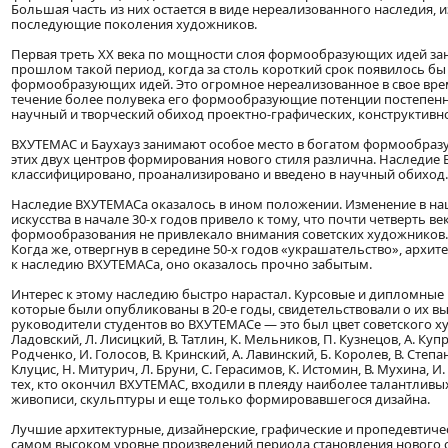
Большая часть из них остается в виде нереализованного наследия, 
последующие поколения художников.
Первая треть XX века по мощности слоя формообразующих идей зани
прошлом такой период, когда за столь короткий срок появилось б
формообразующих идей. Это огромное нереализованное в свое вре
течение более полувека его формообразующие потенции постепенн
научный и творческий обиход проектно-графических, конструктивно
ВХУТЕМАС и Баухауз занимают особое место в богатом формообраз
этих двух центров формирования нового стиля различна. Наследие
классифицировано, проанализировано и введено в научный обиход.
Наследие ВХУТЕМАСа оказалось в ином положении. Изменение в наш
искусства в начале 30-х годов привело к тому, что почти четверть 
формообразования не привлекало внимания советских художников. 
Когда же, отвергнув в середине 50-х годов «украшательство», арх
к наследию ВХУТЕМАСа, оно оказалось прочно забытым.
Интерес к этому наследию быстро нарастал. Курсовые и дипломные р
которые были опубликованы в 20-е годы, свидетельствовали о их вы
руководители студентов во ВХУТЕМАСе — это был цвет советского ху
Ладовский, Л. Лисицкий, В. Татлин, К. Мельников, П. Кузнецов, А. Куп
Родченко, И. Голосов, В. Кринский, А. Лавинский, Б. Королев, В. Степа
Клуцис, Н. Митурич, Л. Бруни, С. Герасимов, К. Истомин, В. Мухина, И.
тех, кто окончил ВХУТЕМАС, входили в плеяду наиболее талантливы
живописи, скульптуры и еще только формировавшегося дизайна.
Лучшие архитектурные, дизайнерские, графические и пропедевтиче
самом высоком уровне произведений периода становления нового ст