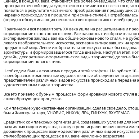
Сейчас, в конце XX века, становится все более очевидным, что стиле
пространственной среды существенно отличается от всего того, чт
появиться в результате частичного преобразования предыдущих ст
нередко происходило в прошлом при смене стилей. Потребовалась
(нередко обслуживающих несколько «исторических» стилей) средст
Практически вся первая треть XX века ушла на расшатывание и пре
формирование основ нового стиля. Все началось с изобразительного
экспериментов закладывались общие основы нового стиля. На рубе
левого изобразительного искусства, экспериментировавших на уро
предметный мир. Левое изобразительное искусство как бы создавал
архитектуры и формировавшегося тогда дизайна. Наступал этап, ког
дизайн, декоративно-оформительские виды творчества) должна была
формировании нового стиля.
Необходим был «механизм» передачи этой эстафеты. На рубеже 10—2
своеобразные комплексные художественные объединения и организа
представителей различных видов искусства происходила передача э
художественным видам творчества.
Все это привело к бурным процессам формирования нового стиля в 2
стилеобразующих процессах.
Комплексные художественные организации, сделав свое дело, отош
были Живскульптарх, УНОВИС, ИНХУК, ЛЕФ, ГИНХУК, ВХУТЕМАС.
Среди этих комплексных организаций, создававших условия для ин
различных видов искусства, важную роль играли появившиеся имен
добавили к процессам взаимодействия различных видов искусства е
стилеобразующих процессах в XX веке неуклонно возрастала.