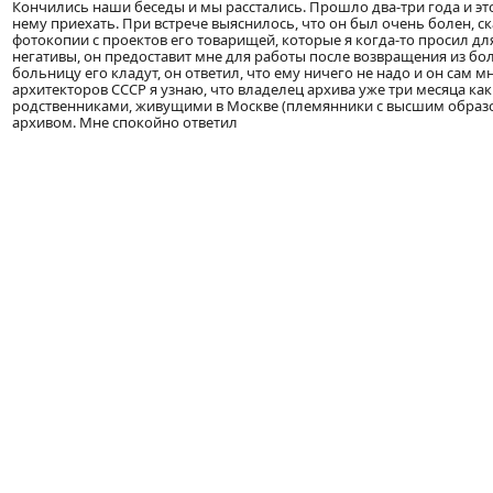
Кончились наши беседы и мы расстались. Прошло два-три года и это
нему приехать. При встрече выяснилось, что он был очень болен, ск
фотокопии с проектов его товарищей, которые я когда-то просил дл
негативы, он предоставит мне для работы после возвращения из б
больницу его кладут, он ответил, что ему ничего не надо и он сам 
архитекторов СССР я узнаю, что владелец архива уже три месяца как
родственниками, живущими в Москве (племянники с высшим образова
архивом. Мне спокойно ответил