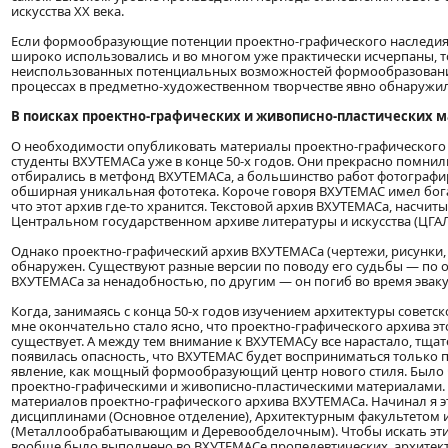
искусства XX века.
Если формообразующие потенции проектно-графического наследия Б
широко использовались и во многом уже практически исчерпаны, 
неиспользованных потенциальных возможностей формообразования.
процессах в предметно-художественном творчестве явно обнаруж
В поисках проектно-графических и живописно-пластических 
О необходимости опубликовать материалы проектно-графического
студенты ВХУТЕМАСа уже в конце 50-х годов. Они прекрасно помнили
отбирались в метфонд ВХУТЕМАСа, а большинство работ фотографир
обширная уникальная фототека. Короче говоря ВХУТЕМАС имел бога
что этот архив где-то хранится. Текстовой архив ВХУТЕМАСа, насчи
Центральном государственном архиве литературы и искусства (ЦГАЛ
Однако проектно-графический архив ВХУТЕМАСа (чертежи, рисунки,
обнаружен. Существуют разные версии по поводу его судьбы — по од
ВХУТЕМАСа за ненадобностью, по другим — он погиб во время эвак
Когда, занимаясь с конца 50-х годов изучением архитектуры советск
мне окончательно стало ясно, что проектно-графического архива эт
существует. А между тем внимание к ВХУТЕМАСу все нарастало, тщат
появилась опасность, что ВХУТЕМАС будет восприниматься только п
явление, как мощный формообразующий центр нового стиля. Было
проектно-графическими и живописно-пластическими материалами. 
материалов проектно-графического архива ВХУТЕМАСа. Начинал я эти
дисциплинами (Основное отделение), Архитектурным факультетом
(Металлообрабатывающим и Деревообделочным). Чтобы искать эти м
вообще было выполнено во ВХУТЕМАСе пропедевтических, архитектур