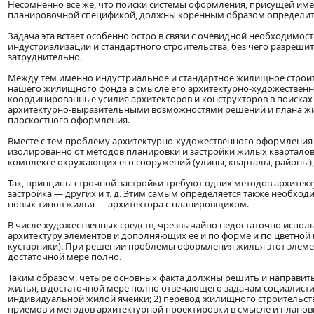
Несомненно все же, что поиски системы оформления, присущей име
планировочной спецификой, должны коренным образом определить
Задача эта встает особенно остро в связи с очевидной необходимо
индустриализации и стандартного строительства, без чего разреши
затруднительно.
Между тем именно индустриальное и стандартное жилищное строит
нашего жилищного фонда в смысле его архитектурно-художествен
координированные усилия архитекторов и конструкторов в поиск
архитектурно-выразительными возможностями решений и плана жил
плоскостного оформления.
Вместе с тем проблему архитектурно-художественного оформления 
изолированно от методов планировки и застройки жилых кварталов 
комплексе окружающих его сооружений (улицы, кварталы, районы), 
Так, принципы строчной застройки требуют одних методов архитек
застройка — других и т. д. Этим самым определяется также необход
новых типов жилья — архитектора с планировщиком.
В числе художественных средств, чрезвычайно недостаточно испол
архитектуру элементов и дополняющих ее и по форме и по цветной 
кустарники). При решении проблемы оформления жилья этот элемен
достаточной мере полно.
Таким образом, четыре основных факта должны решить и направить 
жилья, в достаточной мере полно отвечающего задачам социалист
индивидуальной жилой ячейки; 2) перевод жилищного строительств
приемов и методов архитектурной проектировки в смысле и планов