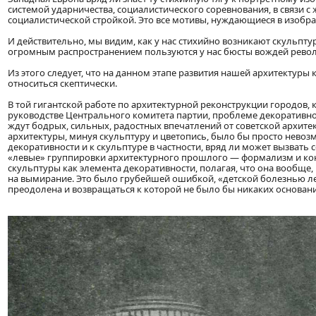
системой ударничества, социалистического соревнования, в связи 
социалистической стройкой. Это все мотивы, нуждающиеся в изобра
И действительно, мы видим, как у нас стихийно возникают скульпт
огромным распространением пользуются у нас бюсты вождей революц
Из этого следует, что на данном этапе развития нашей архитектур
относиться скептически.
В той гигантской работе по архитектурной реконструкции городов, 
руководстве Центрального комитета партии, проблеме декоративно
ждут бодрых, сильных, радостных впечатлений от советской архитек
архитектуры, минуя скульптуру и цветопись, было бы просто нево
декоративности и к скульптуре в частности, вряд ли может вызвать 
«левые» группировки архитектурного прошлого — формализм и кон
скульптуры как элемента декоративности, полагая, что она вообще, 
на вымирание. Это было грубейшей ошибкой, «детской болезнью ле
преодолена и возвращаться к которой не было бы никаких основан