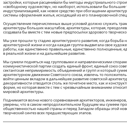
застройки, которые расценивали бы методы индустриального стро
«свободному художеству», но наоборот, использовали бы большие
индустриализацией, как новое средство при обогащении архитектур
системы оформления жилья, исходящей из его планировочной спец
Осуществление перечисленных выше условий должно служить трам
архитектуры больших масштабов, архитектуры, которая, преодоле
создавала бы вместе с тем новые предпосылки здорового творческо
Мы уже прошли ту стадию архитектурного развития, когда борьба 
архитектурной жизни и когда каждая группа выдвигала свое художе
работы, как единственно правильные, единственно полноценные, 
в реальной жизни и на дальнейшее развитие.
Мы сумели подняться над групповыми и направленческими спорами 
коммунистической партии создать единый фронт, единый союз совет
сектантская непримиримость объединений и групп и который сумеет
архитектурном движении Советского союза, извлечь то положительн
войти ценным вкладом в дальнейшее развитие советской архитектуры
декоративности отводится столь же почетное место, как и конструк
форме, но которая вместе с тем с чрезвычайным вниманием относи
мировой архитектуры.
Поднимается волна нового соревнования архитекторов, инженеров,
уверены, что в самом непродолжительном будущем мы сумеем про
общественностью нашей страны и перед Западом образцы этой ново
творческий синтез всех предшествующих этапов.