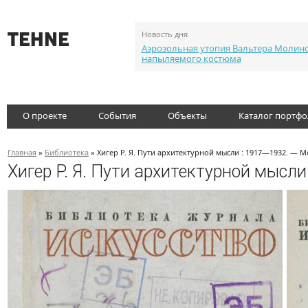
Новость дня
Аэрозольная утопия Вальтера Молин
напыляемого костюма
О проекте
События
Объекты
Каталог портф
Главная
»
Библиотека
» Хигер Р. Я. Пути архитектурной мысли : 1917—1932. — М
Хигер Р. Я. Пути архитектурной мысл