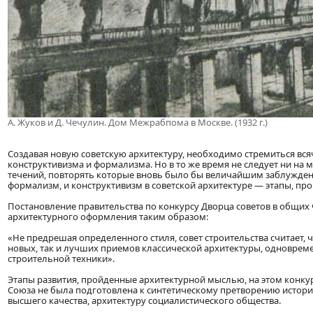
А. Жуков и Д. Чечулин. Дом Межрабпома в Москве. (1932 г.)
Создавая новую советскую архитектуру, необходимо стремиться вс
конструктивизма и формализма. Но в то же время не следует ни на 
течений, повторять которые вновь было бы величайшим заблуждени
формализм, и конструктивизм в советской архитектуре — этапы, пр
Постановление правительства по конкурсу Дворца советов в общих
архитектурного оформления таким образом:
«Не предрешая определенного стиля, совет строительства считает,
новых, так и лучших приемов классической архитектуры, одноврем
строительной техники».
Этапы развития, пройденные архитектурной мыслью, на этом конкур
Союза не была подготовлена к синтетическому претворению историч
высшего качества, архитектуру социалистического общества.