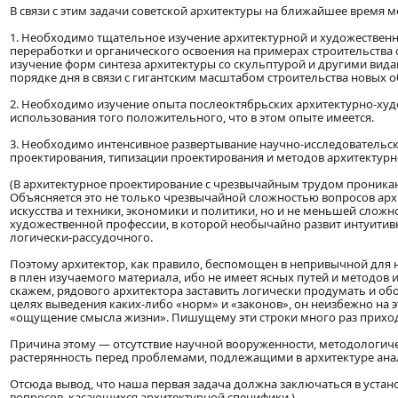
В связи с этим задачи советской архитектуры на ближайшее время
1. Необходимо тщательное изучение архитектурной и художественн
переработки и органического освоения на примерах строительства
изучение форм синтеза архитектуры со скульптурой и другими видам
порядке дня в связи с гигантским масштабом строительства новых 
2. Необходимо изучение опыта послеоктябрьских архитектурно-ху
использования того положительного, что в этом опыте имеется.
3. Необходимо интенсивное развертывание научно-исследовательс
проектирования, типизации проектирования и методов архитектур
(В архитектурное проектирование с чрезвычайным трудом проника
Объясняется это не только чрезвычайной сложностью вопросов арх
искусства и техники, экономики и политики, но и не меньшей слож
художественной профессии, в которой необычайно развит интуитивн
логически-рассудочного.
Поэтому архитектор, как правило, беспомощен в непривычной для н
в плен изучаемого материала, ибо не имеет ясных путей и методов 
скажем, рядового архитектора заставить логически продумать и о
целях выведения каких-либо «норм» и «законов», он неизбежно на эт
«ощущение смысла жизни». Пишущему эти строки много раз приход
Причина этому — отсутствие научной вооруженности, методологиче
растерянность перед проблемами, подлежащими в архитектуре анали
Отсюда вывод, что наша первая задача должна заключаться в устан
вопросов, касающихся архитектурной специфики.)