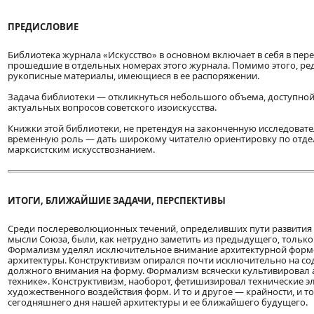
ПРЕДИСЛОВИЕ
Библиотека журнала «Искусство» в основном включает в себя в пе
прошедшие в отдельных номерах этого журнала. Помимо этого, ре
рукописные материалы, имеющиеся в ее распоряжении.
Задача библиотеки — откликнуться небольшого объема, доступной
актуальных вопросов советского изоискусства.
Книжки этой библиотеки, не претендуя на законченную исследоват
временную роль — дать широкому читателю ориентировку по отде
марксистским искусствознанием.
ИТОГИ, БЛИЖАЙШИЕ ЗАДАЧИ, ПЕРСПЕКТИВЫ
Среди послереволюционных течений, определивших пути развития
мысли Союза, были, как нетрудно заметить из предыдущего, только
Формализм уделял исключительное внимание архитектурной форме
архитектуры. Конструктивизм опирался почти исключительно на со
должного внимания на форму. Формализм всячески культивировал ар
технике». Конструктивизм, наоборот, фетишизировал технические 
художественного воздействия форм. И то и другое — крайности, и то
сегодняшнего дня нашей архитектуры и ее ближайшего будущего.