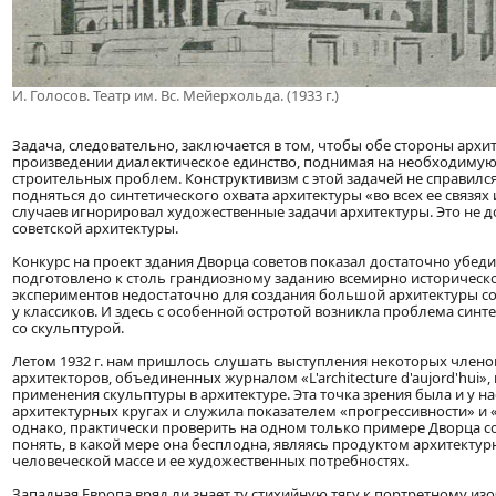
И. Голосов. Театр им. Вс. Мейерхольда. (1933 г.)
Задача, следовательно, заключается в том, чтобы обе стороны арх
произведении диалектическое единство, поднимая на необходимую
строительных проблем. Конструктивизм с этой задачей не справился
подняться до синтетического охвата архитектуры «во всех ее связя
случаев игнорировал художественные задачи архитектуры. Это не 
советской архитектуры.
Конкурс на проект здания Дворца советов показал достаточно убед
подготовлено к столь грандиозному заданию всемирно историческо
экспериментов недостаточно для создания большой архитектуры с
у классиков. И здесь с особенной остротой возникла проблема синте
со скульптурой.
Летом 1932 г. нам пришлось слушать выступления некоторых члено
архитекторов, объединенных журналом «L'architecture d'aujord'hui»
применения скульптуры в архитектуре. Эта точка зрения была и у 
архитектурных кругах и служила показателем «прогрессивности» и 
однако, практически проверить на одном только примере Дворца с
понять, в какой мере она бесплодна, являясь продуктом архитекту
человеческой массе и ее художественных потребностях.
Западная Европа вряд ли знает ту стихийную тягу к портретному изо