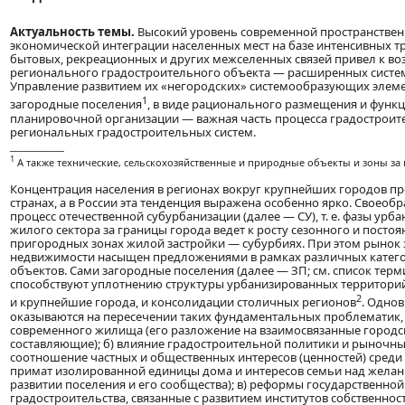
Актуальность темы.
Высокий уровень современной пространствен
экономической интеграции населенных мест на базе интенсивных т
бытовых, рекреационных и других межселенных связей привел к в
регионального градостроительного объекта — расширенных систем
Управление развитием их «негородских» системообразующих элемен
1
загородные поселения
, в виде рационального размещения и функ
планировочной организации — важная часть процесса градостроит
региональных градостроительных систем.
____________
1
А также технические, сельскохозяйственные и природные объекты и зоны за 
Концентрация населения в регионах вокруг крупнейших городов пр
странах, а в России эта тенденция выражена особенно ярко. Своеоб
процесс отечественной субурбанизации (далее — СУ), т. е. фазы урб
жилого сектора за границы города ведет к росту сезонного и постоя
пригородных зонах жилой застройки — субурбиях. При этом рынок
недвижимости насыщен предложениями в рамках различных катего
объектов. Сами загородные поселения (далее — ЗП; см. список терм
способствуют уплотнению структуры урбанизированных территор
2
и крупнейшие города, и консолидации столичных регионов
. Одно
оказываются на пересечении таких фундаментальных проблематик, к
современного жилища (его разложение на взаимосвязанные городс
составляющие); б) влияние градостроительной политики и рыночн
соотношение частных и общественных интересов (ценностей) среди
примат изолированной единицы дома и интересов семьи над желан
развитии поселения и его сообщества); в) реформы государственной
градостроительства, связанные с развитием институтов собственнос