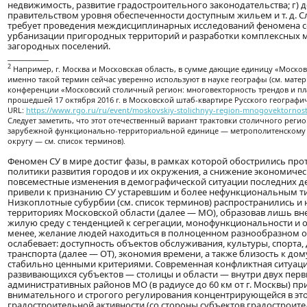
недвижимость, развитие градостроительного законодательства; г) 
правительством уровня обеспеченности доступным жильем и т. д. 
требует проведения междисциплинарных исследований феномена 
урбанизации пригородных территорий и разработки комплексных 
загородных поселений.
____________
2
Например, г. Москва и Московская область, в сумме дающие единицу «Моско
именно такой термин сейчас уверенно используют в науке географы (см. мате
конференции «Московский столичный регион: многовекторность трендов и пл
прошедшей 17 октября 2016 г. в Московской штаб-квартире Русского географи
URL:
https://www.rgo.ru/ru/event/moskovskiy-stolichnyy-region-mnogovektornost-
Следует заметить, что этот отечественный вариант трактовки столичного реги
зарубежной функционально-территориальной единице — метрополитенскому 
округу — см. список терминов).
Феномен СУ в мире достиг фазы, в рамках которой обострились про
политики развития городов и их окружения, а снижение экономичес
повсеместные изменения в демографической ситуации последних д
привели к признанию СУ устаревшим и более нефункциональным ти
Низкоплотные субурбии (см. список терминов) распространились и
территориях Московской области (далее — МО), образовав лишь в
жилую среду с тенденцией к сегрегации, монофункциональности и 
менее, желание людей находиться в полноценном разнообразном 
ослабевает: доступность объектов обслуживания, культуры, спорта,
транспорта (далее — ОТ), экономия времени, а также близость к дом
стабильно ценными критериями. Современная конфликтная ситуац
развивающихся субъектов — столицы и области — внутри двух перв
административных районов МО (в радиусе до 60 км от г. Москвы) п
внимательного и строгого регулирования концентрирующейся в это
градостроительной активности (со стороны субъектов градостроит