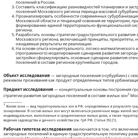
поселений в России.
Составить классификацию разновидностей планировки и заст
поселений Московского региона периода массовой субурбаниз
Проанализировать особенности современных субурбанизаци
Московской области и тенденций освоения ее территории, п
формированию единой территориально-функциональной сис
региона.
Разработать основы стратегии градостроительного развития
Московского региона, включающей принципы, приоритеты, н
ожидаемые результаты ее реализации.
На основе опыта концептуального, логико-математического 
(программного) моделирования сценариев развития загород
застройки сформулировать основные сценарии развития оте
поселений в составе регионов крупнейших городов.
Объект исследования
— загородные поселения («субурбии») с се
режимом проживания как продукт определенных типов урбанизаци
Предмет исследования
— концептуальные основы построения гр
7
стратегии развития загородных поселений в составе жилых зон
Мос
____________
7
Жилая зона — вид территориальных зон в РФ, определяемых в результате гр
зонирования. В состав жилых зон могут включаться различные виды жилой зас
индивидуальные, малоэтажные и среднеэтажные жилые дома, а также террито
ведения садоводства и дачного хозяйства (см. ГрК РФ, Статья 35) [1].
Рабочая гипотеза исследования
заключается в том, что включени
загородных поселений в единую градостроительную политику разв