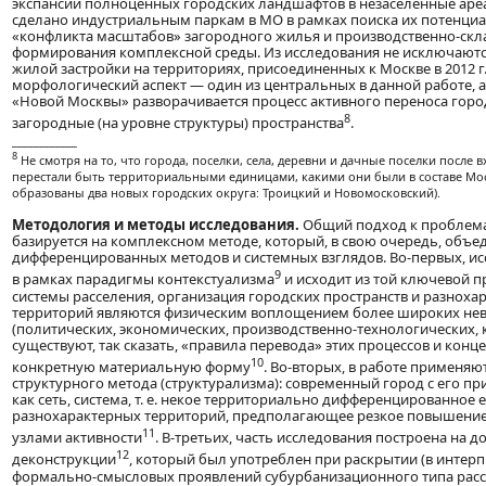
экспансии полноценных городских ландшафтов в незаселенные аре
сделано индустриальным паркам в МО в рамках поиска их потенциа
«конфликта масштабов» загородного жилья и производственно-скл
формирования комплексной среды. Из исследования не исключают
жилой застройки на территориях, присоединенных к Москве в 2012 г
морфологический аспект — один из центральных в данной работе, 
«Новой Москвы» разворачивается процесс активного переноса горо
8
загородные (на уровне структуры) пространства
.
____________
8
Не смотря на то, что города, поселки, села, деревни и дачные поселки после 
перестали быть территориальными единицами, какими они были в составе Мо
образованы два новых городских округа: Троицкий и Новомосковский).
Методология и методы исследования.
Общий подход к проблема
базируется на комплексном методе, который, в свою очередь, объе
дифференцированных методов и системных взглядов. Во-первых, и
9
в рамках парадигмы контекстуализма
и исходит из той ключевой п
системы расселения, организация городских пространств и разнох
территорий являются физическим воплощением более широких не
(политических, экономических, производственно-технологических, 
существуют, так сказать, «правила перевода» этих процессов и конц
10
конкретную материальную форму
. Во-вторых, в работе применя
структурного метода (структурализма): современный город с его пр
как сеть, система, т. е. некое территориально дифференцированно
разнохарактерных территорий, предполагающее резкое повышение
11
узлами активности
. В-третьих, часть исследования построена на
12
деконструкции
, который был употреблен при раскрытии (в интер
формально-смысловых проявлений cубурбанизационного типа расс