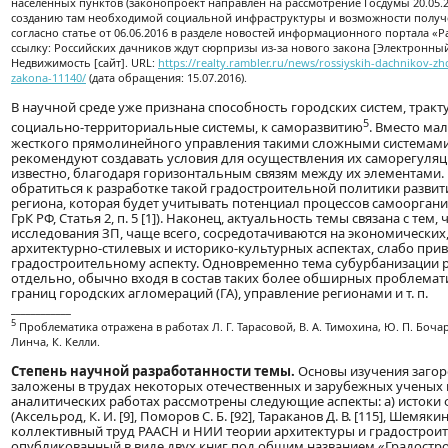
населенных пунктов (законопроект направлен на рассмотрение Госдумы 20.05.20
созданию там необходимой социальной инфраструктуры и возможности получ
согласно статье от 06.06.2016 в разделе новостей информационного портала «
ссылку: Российских дачников ждут сюрпризы из-за нового закона [Электронный 
Недвижимость [сайт]. URL:
https://realty.rambler.ru/news/rossiyskih-dachnikov-zh
zakona-11140/
(дата обращения: 15.07.2016).
В научной среде уже признана способность городских систем, трак
5
социально-территориальные системы, к саморазвитию
. Вместо ма
жесткого прямолинейного управления такими сложными системами
рекомендуют создавать условия для осуществления их саморегуляц
известно, благодаря горизонтальным связям между их элементами.
обратиться к разработке такой градостроительной политики разви
региона, которая будет учитывать потенциал процессов самоорганиз
ГрК РФ, Статья 2, п. 5 [1]). Наконец, актуальность темы связана с тем,
исследования ЗП, чаще всего, сосредотачиваются на экономических
архитектурно-стилевых и историко-культурных аспектах, слабо прив
градостроительному аспекту. Одновременно тема субурбанизации 
отдельно, обычно входя в состав таких более обширных проблемат
границ городских агломераций (ГА), управление регионами и т. п.
____________
5
Проблематика отражена в работах Л. Г. Тарасовой, В. А. Тимохина, Ю. П. Бочар
Линча, К. Келли.
Степень научной разработанности темы.
Основы изучения заго
заложены в трудах некоторых отечественных и зарубежных ученых и
аналитических работах рассмотрены следующие аспекты: а) истоки
(Аксельрод, К. И. [9], Поморов С. Б. [92], Тараканов Д. В. [115], Шемякина
коллективный труд РААСН и НИИ теории архитектуры и градостроит
опубликованный в виде двух книг под общим названием «Градостр