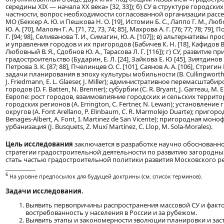
середины XIX — начала XX века» [32, 33]); б) СУ в структуре городски
частности, вопрос необходимости согласованной организации рассел
МО (Беккер А. Ю. и Пешкова Н. О. [19], Истомин Б. С., Лаппо Г. М., Лю
Ю. А. [70], Малоян Г. А. [71, 72, 73, 74; 85], Махрова А. Г. [76; 77; 78; 79]
Г. [94; 98], Селиванова Т. И., Симагин, Ю. А. [107]); в) альтернативы 
и управления городов и их пригородов (Бабичев К. Н. [18], Кафидов В. В.
Любовный В. Я., Сдобнов Ю. А., Тарасова Л. Г. [116]); г) СУ, развитие
градостроительство (Бударин, Е. Л. [24], Зайкова Е. Ю [45], Зиятдинов З. З
Петрова З. К. [87; 88], Пчелинцев О. С. [101], Саянов А. А. [106], Стригин Б
задачи планирования в эпоху культуры мобильности (B. Cullingworth, R
J. Friedmann, E. L. Glaeser, J. Miller); административное перемасштаб
городов (D. F. Batten, N. Brenner); субурбии (C. R. Bryant, J. Garreau, M. E.
Европе: рост городов, взаимовлияние городских и сельских террит
городских регионов (A. Errington, C. Fertner, N. Lewan); установление
округов (A. Font Arellano, P. Elinbaum, C. R. Marmolejo Duarte); приго
Benages-Albert, A. Font, I. Martinez de San Vicente); пригородная мо
урбанизация (J. Busquets, Z. Muxí Martínez, C. Llop, M. Sola-Morales).
Цель исследования
заключается в разработке научно обоснованн
стратегии градостроительной деятельности по развитию загородны
стать частью градостроительной политики развития Московского р
____________
6
На уровне предпосылок для будущей доктрины (см. список терминов).
Задачи исследования.
Выявить первопричины распространения массовой СУ и факт
востребованность у населения в России и за рубежом.
Выявить этапы и закономерности эволюции планировки и зас