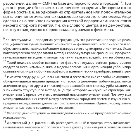
13
расселения, далее — СМР) на базе дисперсного роста городов
. Пр
деконструкции объясняется намерением разрушить бинаризм отно
форме роста (т. е. ее однозначно отрицательное или положительно
выявления многочисленных смысловых слоев этого феномена. Акцен
сделан не на попытке нахождения жесткой иерархии смыслов, стяг
некоего опорного понятия, т. е. смыслового центра, а на демонстрац
не отсутствия, единого первоначала изучаемого феномена.
____________
9
Контекстуализм — парадигма, утверждающая, что развитие и поведение реал
специфической сумме внешних контекстов — физического, исторического и с
обуславливаются взаимодействием факторов этого суммарного контекста. Иссл
контекстуализма предполагают методы кросс-культурных сравнений, предох
генерализации выводов, и методы изучения практик воздействия на объект ис
10
Такой подход способен выявить тот факт, что государственная градостроите
следует за механизмами рынка, а модели расселения и организации урбанизи
оказываются лишь побочным эффектом экономических преобразований стран
11
Имеются ввиду функциональные связи и всевозможные способы коммуникац
обнаружившиеся недавно пределы и опасности феномена глобализации, макси
активности друг от друга и «пластифицировавшей» всю систему урбанизации,
значимость структурного метода, в центре которого — изучение структуры к
элементами (с приматом этих отношений над самими элементами). Поэтому в д
междисциплинарных связей между элементами городских систем и изучению в
предмета исследования уделяется пристальное внимание. Однако исследование
элементы системы в соединяющих их связях.
12
Характер деконструкции — внеметодологический и не предполагает конечно
истолкования.
13
Дисперсный (т. е. рассеянный, рассредоточенный в пространстве, низкоплот
цивилизации человека воплотился в таких фазах урбанизации и развертыван