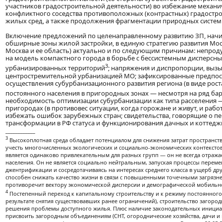
участников градостроительной деятельности) во избежание механи
конфликтного соседства противоположных (контрастных) градостр
жилых сред, а также продолжения фрагментации природных систем
Включение предложений по целенаправленному развитию ЗП, на
обширные зоны жилой застройки, в единую стратегию развития Моск
Москва и ее область) актуально и по следующим причинам: непрод
на модель компактного города в борьбе с бессистемным дисперсн
3
урбанизированных территорий
; напряжения и диспропорции, выз
центростремительной урбанизацией МО; зафиксированные предпо
осуществления субурбанизационного развития региона (в виде рост
постоянного населения в пригородных зонах — несмотря на ряд ба
необходимость оптимизации субурбанизации как типа расселения —
пригородах (в противовес ситуации, когда горожане и живут, и рабо
избежать ошибок зарубежных стран; свидетельства, говорящие о п
трансформации в РФ статуса и функционирования дачных и коттедж
____________
3
Высокоплотная среда обладает потенциалом для снижения затрат пространства
учесть многочисленных экологических и социально-экономических контекстов
является одинаково привлекательным для разных групп — он не всегда отража
населения. Он не является социально нейтральным, запуская процессы перем
джентрификации и сосредотачиваясь на интересах среднего класса в ущерб др
способен снижать качество жизни в связи с повышенными точечными загрязн
противоречит вектору экономической дисперсии и демографической мобильно
4
Постепенный переход к капитальному строительству и к режиму постоянного
результате снятия существовавших ранее ограничений), строительство загород
решения проблемы доступного жилья. Плюс наличие законодательных инициа
присвоить загородным объединениям (СНТ, огороднические хозяйства, дачи и 