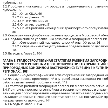
рубежом.. 64
2.2. Проблематика жилых пригородов и предложения по управлению
рубежом.. 66
2.2.1. Опыт США.. 66
2.2.2. Опыт Дании.. 74
2.2.3. Опыт Испании.. 76
2.2.4. Опыт Австралии.. 81
2.2.5. Опыт Бразилии и концепции транспортного обслуживан
86
2.3. Современные субурбанизационные процессы в Московской облас
2.4. Предложения по управлению развитием загородных поселений в
2.4.1. Отечественный исследовательский опыт XX века.. 98
2.4.2. Современные концептуальные предложения по целевому
100
2.5. Выводы к Главе 2.. 104
ГЛАВА 3. ГРАДОСТРОИТЕЛЬНАЯ СТРАТЕГИЯ РАЗВИТИЯ ЗАГОРОД
МОСКОВСКОГО РЕГИОНА И ПРОГНОЗИРОВАНИЕ НАПРАВЛЕНИЙ 
ПРИГОРОДНЫХ ЗОН ЖИЛОЙ ЗАСТРОЙКИ (СУБУРБИЙ) В КРУПН
РЕГИОНАХ.. 108
3.1. Социально-демографический аспект организации загородной жи
3.2. Формулировка противоречий внутри объекта исследования и о
работе с выявленной проблематикой.. 112
3.3. Стратегия развития загородных поселений Московского региона.
3.4. Принципы пространственной организации пригородов и управл
важные для прогнозирования направлений развития загородных зон
3.5. Моделирование сценариев развития загородных поселений и 
направления их эволюции.. 144
3.6. Выводы к Главе 3.. 154