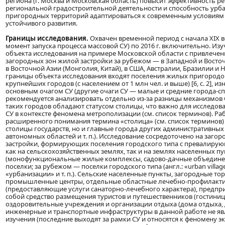
региона (г. Москва и Московская область) повысит эффективность р
региональной градостроительной деятельности и способность ур
пригородных территорий адаптироваться к современным условиям
устойчивого развития.
Границы исследования.
Охвачен временной период с начала XIX век
момент запуска процесса массовой СУ) по 2016 г. включительно. Изу
объекта исследования на примере Московской области с привлечен
загородных зон жилой застройки за рубежом — в Западной и Восто
в Восточной Азии (Монголия, Китай), в США, Австралии, Бразилии и 
границы объекта исследования входят поселения жилых пригородов
крупнейших городов (с населением от 1 млн чел. и выше) [6, с. 2], 
основным очагом СУ (другие очаги СУ — малые и средние города-с
рекомендуется анализировать отдельно из-за разницы механизмов С
таких городов обладают статусом столицы, что важно для исследо
СУ в контексте феномена метрополизации (см. список терминов). Раб
расширенного понимания термина «столица» (см. список терминов)
столицы государств, но и главные города других административных
автономных областей и т. п.). Исследование сосредоточено на заго
застройки, формирующих поселения городского типа с превалиру
как на сельскохозяйственных землях, так и на землях населенных п
(монофункциональные жилые комплексы, садово-дачные объедине
поселки; за рубежом — поселки городского типа (англ.: «urban villag
«урбанизации» и т. п.). Сельские населенные пункты, загородные то
промышленные центры, отдельные областные лечебно-профилакт
(предоставляющие услуги санаторно-лечебного характера), предпр
собой средство размещения туристов и путешественников (гостиниц
оздоровительные учреждения и организации отдыха (дома отдыха, д
инженерные и транспортные инфраструктуры в данной работе не я
изучения (последние выходят за рамки СУ и относятся к феномену 