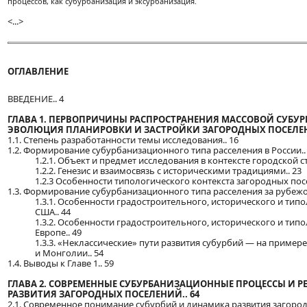
процессов, как субурбанизация и эксурбанизация.
<...>
ОГЛАВЛЕНИЕ
ВВЕДЕНИЕ.. 4
ГЛАВА 1. ПЕРВОПРИЧИНЫ РАСПРОСТРАНЕНИЯ МАССОВОЙ СУБУ
ЭВОЛЮЦИЯ ПЛАНИРОВКИ И ЗАСТРОЙКИ ЗАГОРОДНЫХ ПОСЕЛЕН
1.1. Степень разработанности темы исследования.. 16
1.2. Формирование субурбанизационного типа расселения в России..
1.2.1. Объект и предмет исследования в контексте городской ст
1.2.2. Генезис и взаимосвязь с историческими традициями.. 23
1.2.3 Особенности типологического контекста загородных посе
1.3. Формирование субурбанизационного типа расселения за рубежо
1.3.1. Особенности градостроительного, исторического и типо
США.. 44
1.3.2. Особенности градостроительного, исторического и типо
Европе.. 49
1.3.3. «Неклассические» пути развития субурбий — на пример
и Монголии.. 54
1.4. Выводы к Главе 1.. 59
ГЛАВА 2. СОВРЕМЕННЫЕ СУБУРБАНИЗАЦИОННЫЕ ПРОЦЕССЫ И 
РАЗВИТИЯ ЗАГОРОДНЫХ ПОСЕЛЕНИЙ.. 64
2.1. Современное понимание субурбий и динамика развития загоро