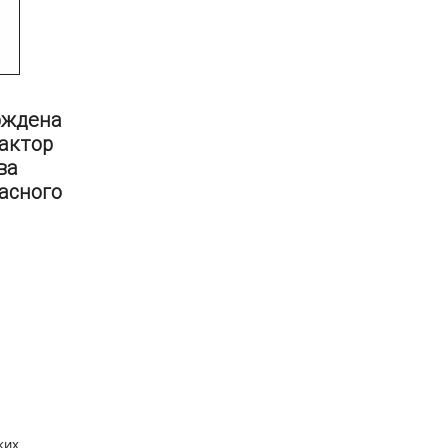
рждена
актор
ва
асного
ких