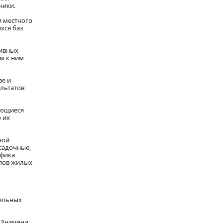
ники.
и местного
хся баз
тивных
м к ним
ве и
ультатов
ающиеся
 их
ной
садочные,
ифика
ипов жилых
нельных
о Знамени