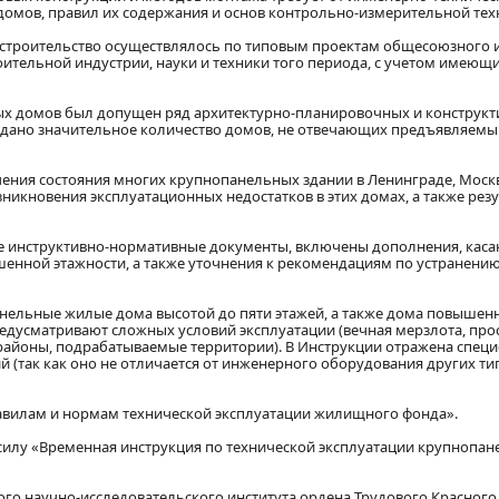
омов, правил их содержания и основ контрольно-измерительной тех
 строительство осуществлялось по типовым проектам общесоюзного 
ительной индустрии, науки и техники того периода, с учетом имеющи
ых домов был допущен ряд архитектурно-планировочных и конструк
редано значительное количество домов, не отвечающих предъявляемы
чения состояния многих крупнопанельных здании в Ленинграде, Моск
зникновения эксплуатационных недостатков в этих домах, а также рез
е инструктивно-нормативные документы, включены дополнения, кас
нной этажности, а также уточнения к рекомендациям по устранению
нельные жилые дома высотой до пяти этажей, а также дома повышен
редусматривают сложных условий эксплуатации (вечная мерзлота, про
районы, подрабатываемые территории). В Инструкции отражена спец
(так как оно не отличается от инженерного оборудования других т
авилам и нормам технической эксплуатации жилищного фонда».
 силу «Временная инструкция по технической эксплуатации крупнопа
го научно-исследовательского института ордена Трудового Красног