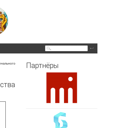
Поиск
унального
Партнёры
йства