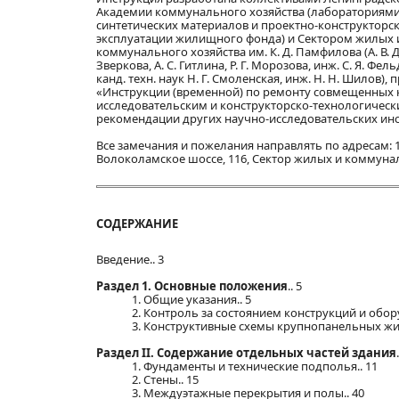
Академии коммунального хозяйства (лабораториями 
синтетических материалов и проектно-конструкторск
эксплуатации жилищного фонда) и Сектором жилых 
коммунального хозяйства им. К. Д. Памфилова (А. В. Дуб
Зверкова, А. С. Гитлина, Р. Г. Морозова, инж. С. Я. Фель
канд. техн. наук Н. Г. Смоленская, инж. Н. Н. Шило
«Инструкции (временной) по ремонту совмещенных к
исследовательским и конструкторско-технологическ
рекомендации других научно-исследовательских инс
Все замечания и пожелания направлять по адресам: 193
Волоколамское шоссе, 116, Сектор жилых и коммуна
СОДЕРЖАНИЕ
Введение.. 3
Раздел 1. Основные положения
.. 5
1. Общие указания.. 5
2. Контроль за состоянием конструкций и обо
3. Конструктивные схемы крупнопанельных жи
Раздел II. Содержание отдельных частей здания
1. Фундаменты и технические подполья.. 11
2. Стены.. 15
3. Междуэтажные перекрытия и полы.. 40