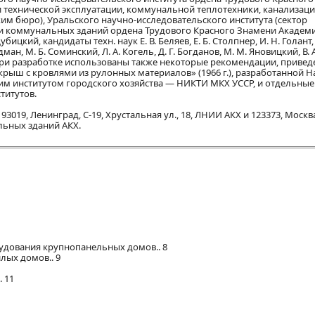
технической эксплуатации, коммунальной теплотехники, канализаци
им бюро), Уральского научно-исследовательского института (сектор
и коммунальных зданий ордена Трудового Красного Знамени Академ
ицкий, кандидаты техн. наук Е. В. Беляев, Е. Б. Столпнер, И. Н. Голант,
дман, М. Б. Соминский, Л. А. Когель, Д. Г. Богданов, М. М. Яновицкий, В. А
в), при разработке использованы также некоторые рекомендации, приве
рыш с кровлями из рулонных материалов» (1966 г.), разработанной Н
им институтом городского хозяйства — НИКТИ МКХ УССР, и отдельные
титутов.
019, Ленинград, С-19, Хрустальная ул., 18, ЛНИИ АКХ и 123373, Москва
льных зданий АКХ.
рудования крупнопанельных домов.. 8
лых домов.. 9
.. 11