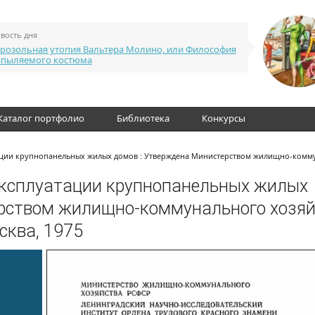
вость дня
розольная утопия Вальтера Молино, или Философия
апыляемого костюма
Каталог портфолио
Библиотека
Конкурсы
тации крупнопанельных жилых домов : Утверждена Министерством жилищно-комм
эксплуатации крупнопанельных жилых
ерством жилищно-коммунального хозя
сква, 1975