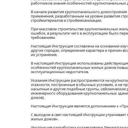
работников знания особенностей крупнопанельных д
В начале развития крупнопанельного домостроения
применения, разработанным на уровне развития стро
стройматериалов и строймеханизации.
При массовом строительстве крупнопанельных жил
ошибок, в результате чего в эксплуатацию было пе
требованиям.
Настоящая Инструкция составлена на основании изу
других городах, определения характера и причин во
их устранения.
В настоящей Инструкции использованы действующи
особенностей крупнопанельных жилых домов повыше
эксплуатационных недостатков.
Указания Инструкции распространяются на крупнопа
этажности, построенные в обычных условиях, и не п
насыпные и другие подобные грунты, сейсмические 
инженерного оборудования крупнопанельных зданий 
домов).
Настоящая Инструкция является дополнением к «Пр
С выходом в свет настоящей Инструкции утрачивает
жилых домов».
Инструкция разработана коллективами Ленинградско