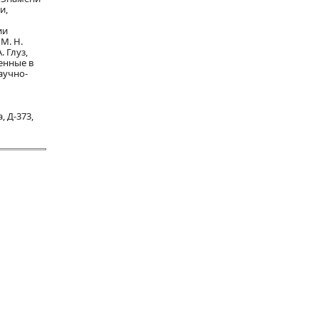
и,
ии
 М. Н.
. Глуз,
денные в
аучно-
, Д-373,