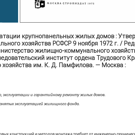
уатации крупнопанельных жилых домов : Утве
ного хозяйства РСФСР 9 ноября 1972 г. / Ред
; Министерство жилищно-коммунального хозяйст
едовательский институт ордена Трудового Кр
озяйства им. К. Д. Памфилова. — Москва :
ю, эксплуатации и гарантийному ремонту жилых домов.
занятых эксплуатацией жилищного фонда.
вых конструкций и методов монтажа требует от инженерно-техничес