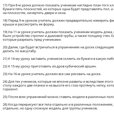
17) При 8-м уроке должно показать ученикам наглядно план того кла
бумаги пять плоскостей, из которых одна будет представлять пол, а 
на плоскостях, начертить двери и окна.
18) Перед 9-м уроком учитель должен предварительно измерить фас
крыши и рассмотреть ее форму.
19) На 11-м уроке учитель должен показать ученикам модель дома, 
было устройство стропил и дымовой трубы, а также толщину стен. Е
которые разрезать пред учениками.
20) Далее, где будет встречаться в упражнениях на доске следующее: 
делить по масштабу.
21) К 14-му уроку заставить учеников склеить из бумаги в какую-либ
22) К 15-му уроку приготовить из дров кубический аршин.
23) На 16-м уроке учитель должен все сам рисовать на доске.
24) Для тех учеников, которые не вполне развиты и вследствие это
столу каждого две планки и на высоте его глаз протянуть нитку, кото
горизонт.
25) После всех упражнений можно ставить модели в различных пол
26) Когда перерисуют все тела отдельно и в различных положениях,
отдельно, но одну сложную модель для группы учеников.