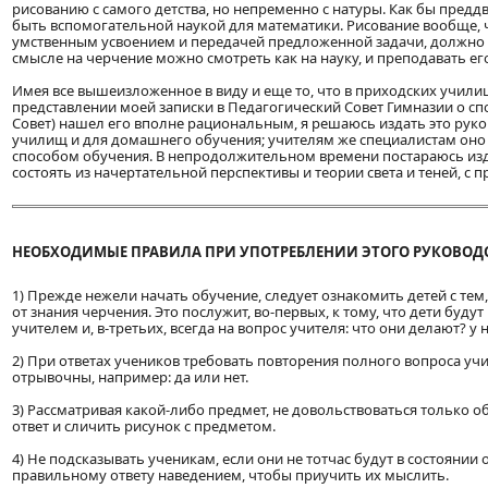
рисованию с самого детства, но непременно с натуры. Как бы пред
быть вспомогательной наукой для математики. Рисование вообще, 
умственным усвоением и передачей предложенной задачи, должно 
смысле на черчение можно смотреть как на науку, и преподавать его
Имея все вышеизложенное в виду и еще то, что в приходских учил
представлении моей записки в Педагогический Совет Гимназии о спо
Совет) нашел его вполне рациональным, я решаюсь издать это рук
училищ и для домашнего обучения; учителям же специалистам оно
способом обучения. В непродолжительном времени постараюсь изда
состоять из начертательной перспективы и теории света и теней, 
НЕОБХОДИМЫЕ ПРАВИЛА ПРИ УПОТРЕБЛЕНИИ ЭТОГО РУКОВОДС
1) Прежде нежели начать обучение, следует ознакомить детей с тем,
от знания черчения. Это послужит, во-первых, к тому, что дети буду
учителем и, в-третьих, всегда на вопрос учителя: что они делают? у 
2) При ответах учеников требовать повторения полного вопроса уч
отрывочны, например: да или нет.
3) Рассматривая какой-либо предмет, не довольствоваться только о
ответ и сличить рисунок с предметом.
4) Не подсказывать ученикам, если они не тотчас будут в состоянии 
правильному ответу наведением, чтобы приучить их мыслить.