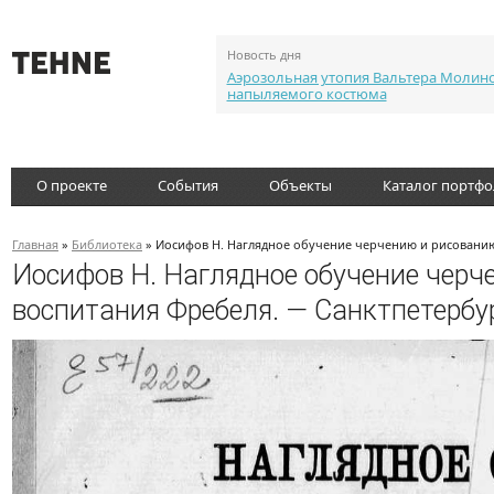
Новость дня
Аэрозольная утопия Вальтера Молин
напыляемого костюма
О проекте
События
Объекты
Каталог портф
Главная
»
Библиотека
» Иосифов Н. Наглядное обучение черчению и рисованию 
Иосифов Н. Наглядное обучение черч
воспитания Фребеля. — Санктпетербур