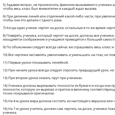
5) Задавая вопрос, не произносить фамилии вызываемого ученика зар
чтобы весь класс был внимателен и каждый ждал вызова.
6) При делении линий или отделений какой-либо части, при увелич
чтобы они это делали с одного раза.
7) Когда один ученик чертит на доске, остальные в то же время чертят
8) Поверять ученика, который чертит на доске, должны все ученики
изощряется соображение и учащиеся приводятся к большей самост
9) По объяснении следует всегда сейчас же спрашивать весь класс и 
10) Все чертежи заставлять увеличивать и уменьшать на глаз, но 
11) Первые уроки показывать линейкой.
12) При начале урока всегда следует спросить предыдущий урок, но 
13) При втором уроке ломать прут при учениках.
14) Ученики должны вырезывать плоскости из бумаги и когда они при
плоскости, которую он вырезал и притом в величину соответствующу
точно покрывался оригиналом.
15) На 4-м уроке мера должна состоять из настоящего вершока или 
16) На 7-м уроке учитель должен сам чертить на доске, ученики тоже
ученика.