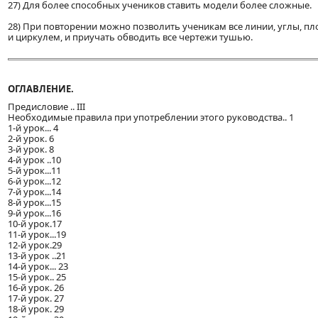
27) Для более способных учеников ставить модели более сложные.
28) При повторении можно позволить ученикам все линии, углы, пл
и циркулем, и приучать обводить все чертежи тушью.
ОГЛАВЛЕНИЕ.
Предисловие .. ІІІ
Необходимые правила при употреблении этого руководства.. 1
1-й урок... 4
2-й урок. 6
3-й урок. 8
4-й урок ..10
5-й урок...11
6-й урок...12
7-й урок...14
8-й урок...15
9-й урок...16
10-й урок.17
11-й урок...19
12-й урок.29
13-й урок ..21
14-й урок... 23
15-й урок.. 25
16-й урок. 26
17-й урок. 27
18-й урок. 29