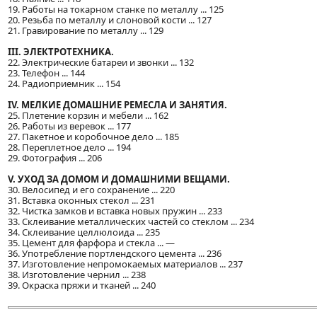
19. Работы на токарном станке по металлу ... 125
20. Резьба по металлу и слоновой кости ... 127
21. Гравирование по металлу ... 129
III. ЭЛЕКТРОТЕХНИКА.
22. Электрические батареи и звонки ... 132
23. Телефон ... 144
24. Радиоприемник ... 154
IV. МЕЛКИЕ ДОМАШНИЕ РЕМЕСЛА И ЗАНЯТИЯ.
25. Плетение корзин и мебели ... 162
26. Работы из веревок ... 177
27. Пакетное и коробочное дело ... 185
28. Переплетное дело ... 194
29. Фотография ... 206
V. УХОД ЗА ДОМОМ И ДОМАШНИМИ ВЕЩАМИ.
30. Велосипед и его сохранение ... 220
31. Вставка оконных стекол ... 231
32. Чистка замков и вставка новых пружин ... 233
33. Склеивание металлических частей со стеклом ... 234
34. Склеивание целлюлоида ... 235
35. Цемент для фарфора и стекла ... —
36. Употребление портлендского цемента ... 236
37. Изготовление непромокаемых материалов ... 237
38. Изготовление чернил ... 238
39. Окраска пряжи и тканей ... 240