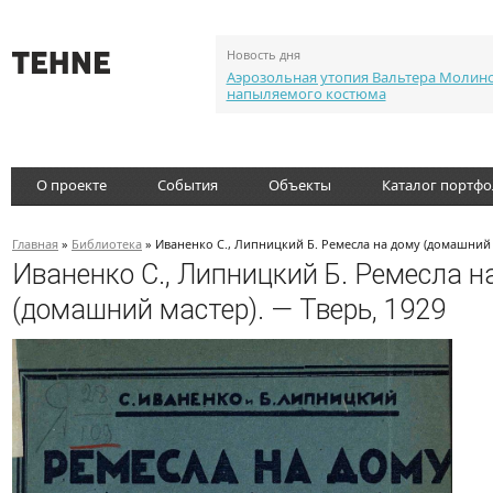
Новость дня
Аэрозольная утопия Вальтера Молин
напыляемого костюма
О проекте
События
Объекты
Каталог портф
Главная
»
Библиотека
» Иваненко С., Липницкий Б. Ремесла на дому (домашний м
Иваненко С., Липницкий Б. Ремесла н
(домашний мастер). — Тверь, 1929