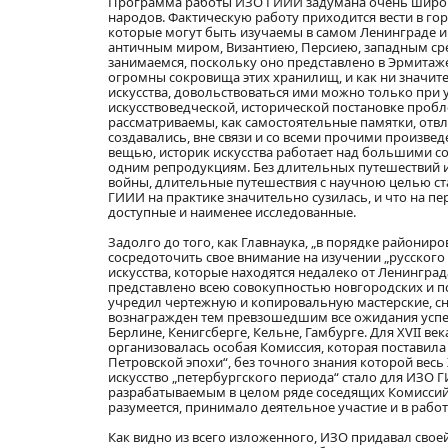
Программа работы ИЗО ГИИИ задумана очень широко:
народов. Фактическую работу приходится вести в гор
которые могут быть изучаемы в самом Ленинграде и 
античным миром, Византиею, Персиею, западным сре
занимаемся, поскольку оно представлено в Эрмитаже
огромны сокровища этих хранилищ, и как ни значит
искусства, довольствоваться ими можно только при 
искусствоведческой, исторической постановке проб
рассматриваемы, как самостоятельные памятки, отвл
создавались, вне связи и со всеми прочими произвед
вещью, историк искусства работает над большими со
одним репродукциям. Без длительных путешествий исто
войны, длительные путешествия с научною целью ст
ГИИИ на практике значительно сузилась, и что на пе
доступные и наименее исследованные.
Задолго до того, как Главнаука, „в порядке райони
сосредоточить свое внимание на изучении „русског
искусства, которые находятся недалеко от Ленинград
представлено всею совокупностью новгородских и 
учредил чертежную и копировальную мастерские, сн
вознагражден тем превзошедшим все ожидания успех
Берлине, Кенигсберге, Кельне, Гамбурге. Для XVII 
организовалась особая Комиссия, которая поставила с
Петровской эпохи“, без точного знания которой весь X
искусство „петербургского периода“ стало для ИЗО 
разрабатываемым в целом ряде соседящих Комиссий.
разумеется, принимало деятельное участие и в рабо
Как видно из всего изложенного, ИЗО придавал своей