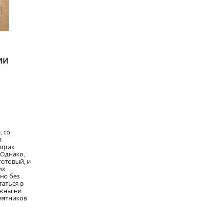
ии
, со
и
торик
 Однако,
готовый, и
их
но без
таться в
ужны ни
мятников