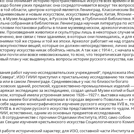
 она обнимает историю пространственных искусств всех времен и в
аздо более узких пределах: она сосредоточивается вокруг тех вопросо
в той области, центром которой является Ленинград. Классическим В
дневековым и новым искусством, искусствами Индии, Китая, Японии
, в Музее Академии Наук, в Русском Музее, в Публичной библиотеке. 
ельна собранная в библиотеках Ленинграда научная литература по ис
условии постановки работы в плане музееведческом, археологическом,
лем. Произведения живописи и скульптуры лишь в некоторых случае 
еченно, вне связи с теми зданиями, в которых они помещались, и для
ениями той же страны и той же эпохи. Археолог работает не над отде
вокупностями вещей, которые он должен непосредственно, лично знат
рику искусства никак обойтись нельзя. А так как с 1914 г., с начала
али почти или вовсе невозможными, то ясно, что теоретическая про
рвый план у нас выдвинулись вопросы истории русского искусства, ка
рования работ научно-исследовательских учреждений“, предложила Инс
о Севера“, ИЗО ГИИИ приступил к пристальному исследованию тех пам
а или в самом Ленинграде. Средневековье у нас по близости богато
псковских зданий, росписей, художественно-промышленных изделий 
аряжал экспедицию за экспедициею, создал целый Музеи копий и бы
ом, который имела устроенная зимою 1926—1927 г. выставка наших 
века мы имеем богатейший материал в городах верхнего Поволжья — в 
ебе задачею монографическое изучение русского искусства XVII в., то
VIII в. в истории русского искусства представляется каким-то чудом. 
ГИИИ, естественно, одним из основных предметов исследования,
 В сотрудничестве с прочими Отделами Института, ИЗО, само собою
тах Секции изучения крестьянского искусства Социологического Коми
 работе исторический характер; для ИЗО, составной части Института 