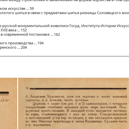
ом искусстве ... 59
 золотого шитья в связи с предметами шитья ризницы Соловецкого мона
-русской монументальной живописи Госуд. Института Истории Искусств
II века ... 152
в современной постановке ... 162
го производства ... 194
енского ... 204