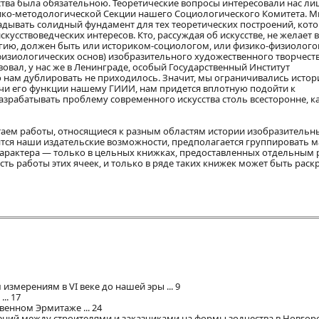
ства была обязательною. Теоретические вопросы интересовали нас л
тико-методологической Секции нашего Социологического Комитета. М
адывать солидный фундамент для тех теоретических построений, кото
скусствоведческих интересов. Кто, рассуждая об искусстве, не желает в
огию, должен быть или историком-социологом, или физико-физиолого
зиологических основ) изобразительного художественного творчеств
овал, у нас же в Ленинграде, особый Государственный Институт
о нам дублировать не приходилось. Значит, мы ограничивались истор
ачи его функции нашему ГИИИ, нам придется вплотную подойти к
разрабатывать проблему современного искусства столь всесторонне, к
аем работы, относящиеся к разным областям истории изобразительн
ятся наши издательские возможности, предполагается группировать 
характера — только в цельных книжках, предоставленных отдельным
ь работы этих ячеек, и только в ряде таких книжек может быть раск
измерениям в VI веке до нашей эры ... 9
.. 17
венном Эрмитаже ... 24
ений между строителями и заказчиками на формы зодчества в Новгор