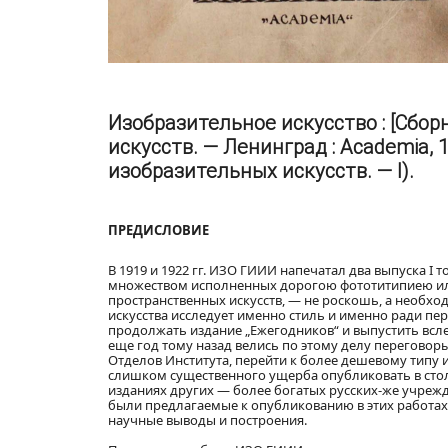
Изобразительное искусство : [Сбор
искусств. — Ленинград : Academia, 1
изобразительных искусств. — I).
ПРЕДИСЛОВИЕ
В 1919 и 1922 гг. ИЗО ГИИИ напечатал два выпуска І
множеством исполненных дорогою фототитипиею иллю
пространственных искусств, — не роскошь, а необхо
искусства исследует именно стиль и именно ради пе
продолжать издание „Ежегодников“ и выпустить всле
еще год тому назад велись по этому делу перегово
Отделов Института, перейти к более дешевому типу 
слишком существенного ущерба опубликовать в столь
изданиях других — более богатых русских-же учрежд
были предлагаемые к опубликованию в этих работах
научные выводы и построения.