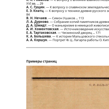
XVI вв. ... 29
A. С. Гущин
. — К вопросу о славянском земледельческ
Е. Э. Кнатц
. — К вопросу о технике древне-русского
84
B. Н. Нечаев
. — Симон Ушаков ... 113
Л. А. Дурново
. — Собрание копий памятников древне
Д. А. Шмидт
. — О маньеризме в немецкой живописи XV
А. И. Хоментовская
. — Источниковедение искусства 
Е. А. Тартаковская
. — Чесменский дворец ... 171
К. А. Большева
. — К истории Мальцовского стекольно
А. А. Коршун
. — Портрет Ф. Ц. Лагарпа работы О. Кипр
Примеры страниц