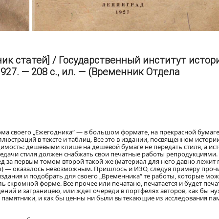
ник статей] / Государственный институт истор
927. — 208 с., ил. — (Временник Отдела
 тома своего „Ежегодника“ — в большом формате, на прекрасной бумаге
страций в тексте и таблиц. Все это в издании, посвященном истори
димость: дешевыми клише на дешевой бумаге не передать стиля, а ис
редачи стиля должен снабжать свои печатные работы репродукциями.
д за первым томом второй такой-же (материал для него давно лежит 
ры) — оказалось невозможным. Пришлось и ИЗО, следуя примеру проч
издания и подобрать для своего „Временника“ те работы, которые мож
 скромной форме. Все прочее или печатано, печатается и будет печа
ений и заграницею, или ждет очереди в портфелях авторов, как бы н
 памятники, и как бы ценны ни были вытекающие из исследования па