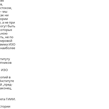
сех
в,
остоком,
 — мы
Как ни
тории
 а не при
могут быть
 которых
льною
ь, не по
 мировой
грамма ИЗО
к наиболее
титуту
ятников
— ИЗО
л
копий в
Институте
й „пред-
Наконец,
тета ГИИИ.
истории