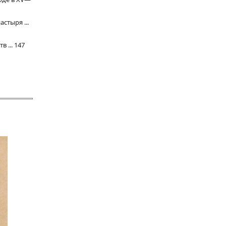
стыря ...
 ... 147