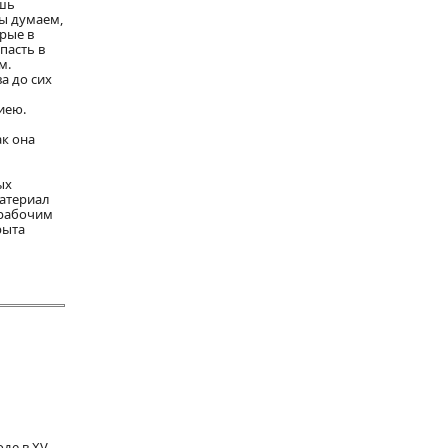
ишь
ы думаем,
рые в
пасть в
м.
а до сих
иею.
ак она
ых
материал
 рабочим
рыта
оде в XV—