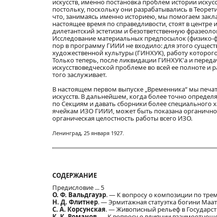
искусств, именно постановка проблем истории искус
постольку, поскольку они разрабатывались в Теоре
что, занимаясь именно историею, мы помогаем закл
настоящее время по справедливости, стоят в центре и
дилетантский эстетизм и безответственную фразеол
Исследование материальных предпосылок (физико-фи
пор в программу ГИИИ не входило: для этого существ
художественной культуры (ГИНХУК), работу которог
Только теперь, после ликвидации ГИНХУК'а и перед
искусствоведческой проблеме во всей ее полноте и 
того заслуживает.
В настоящем первом выпуске „Временника“ мы печат
искусств. В дальнейшем, когда более точно определ
по Секциям и давать сборники более специального 
ячейкам ИЗО ГИИИ, может быть показана органичност
органическая целостность работы всего ИЗО.
Ленинград, 25 января 1927.
СОДЕРЖАНИЕ
Предисловие ... 5
О. Ф. Вальдгауэр
. — К вопросу о композиции по трем 
Н. Д. Флитнер
. — Эрмитажная статуэтка богини Маат .
С. А. Корсунская
. — Живописный рельеф в Государст
К. К. Романов
. — К вопросу о влиянии взаимоотнош