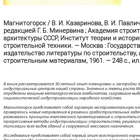
Магнитогорск / В. И. Казаринова, В. И. Павли
редакцией Г. Б. Минервина ; Академия строи
архитектуры СССР, Институт теории и истори
строительной техники. — Москва : Государст
издательство литературы по строительству, 
строительным материалам, 1961. — 248 с., ил
В книге рассматривается 30-летний опыт планировки и застройки о
индустриальных центров нашей страны. Значение и темпы роста М
определены мощным металлургическим комбинатом, сыгравшим выд
социалистической индустриализации народного хозяйства.
Магнитогорск представляет собой огромную экспериментальную пл
проверялись новые направления в решении градостроительных задач
развивались принципы комплексного проектирования и строительс
прогрессивные методы индустриализации строительства, решалис
типизации всех видов зданий и сооружений массового назначения.
Исследование представляет собой первый опыт всестороннего научн