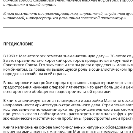
данного города, оказавшего значительное влияние на развитие гра
и практики в нашей стране.
Книга рассчитана на проектировщиков, строителей, студентов вузо
читателей, интересующихся развитием советской архитектуры.
ПРЕДИСЛОВИЕ
В 1960 г. Магнитогорск отметил знаменательную дату — 30-летие со 
За этот сравнительно короткий срок город превратился в крупный 
Советского Союза. Его значение и темпы роста определены мощны
комбинатом, сыгравшим выдающуюся роль в социалистическом пр
народного хозяйства всей страны.
В планировке и застройке города отразились характерные черты от
градостроения начиная с первой пятилетки, что дает большой и це
всестороннего обобщения градостроительной практики.
В книге анализируется опыт планировки и застройки Магнитогорска
направленности архитектурно-строительного дела. Стремление авт
исследование на понимании архитектурной деятельности как сложн
процесса вызвало необходимость рассмотреть в комплексе функцио
экономические и эстетические проблемы градостроительной практ
Книга написана на основе многочисленных натурных обследований
изучения ими архивных материалов Министерства коммунального х