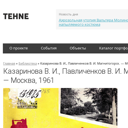
Новость дня
Аэрозольная утопия Вальтера Молин
напыляемого костюма
О проекте
События
Объекты
Каталог портф
Главная
»
Библиотека
» Казаринова В. И., Павличенков В. И. Магнитогорск. — М
Казаринова В. И., Павличенков В. И. 
— Москва, 1961