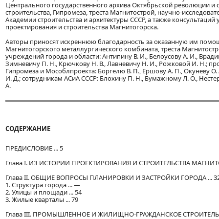
Центрального государственного архива Октябрьской революции и 
строительства, Гипромеза, треста Магнитострой, научно-исследоват
Академии строительства и архитектуры СССР, а также консультаций 
проектирования и строительства Магнитогорска.
Авторы приносят искреннюю благодарность за оказанную им помо
Магнитогорского металлургического комбината, треста Магнитостр
учреждений города и области: Антипину В. И., Белоусову А. И., Врадию
Зимневичу П. Н., Крючкову Н. В., Лавневичу Н. И., Рожковой И. Н.; 
Гипромеза и Мособлпроекта: Боргелю В. П., Ершову А. П., Окуневу О. А
И. Д.; сотрудникам АСиА СССР: Блохину П. Н., Бумажному Л. О., Несте
А.
СОДЕРЖАНИЕ
ПРЕДИСЛОВИЕ ... 5
Глава I. ИЗ ИСТОРИИ ПРОЕКТИРОВАНИЯ И СТРОИТЕЛЬСТВА МАГНИТОГ
Глава II. ОБЩИЕ ВОПРОСЫ ПЛАНИРОВКИ И ЗАСТРОЙКИ ГОРОДА ... 3
1. Структура города ... —
2. Улицы и площади ... 54
3. Жилые кварталы ... 79
Глава III. ПРОМЫШЛЕННОЕ И ЖИЛИЩНО-ГРАЖДАНСКОЕ СТРОИТЕЛЬСТ