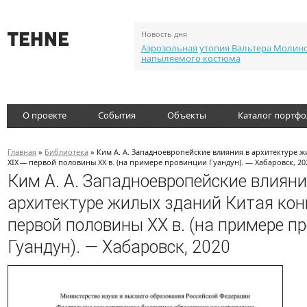
Новость дня
Аэрозольная утопия Вальтера Молин
напыляемого костюма
О проекте
События
Объекты
Каталог портф
Главная
»
Библиотека
» Ким А. А. Западноевропейские влияния в архитектуре ж
XIX — первой половины XX в. (на примере провинции Гуандун). — Хабаровск, 20
Ким А. А. Западноевропейские влияни
архитектуре жилых зданий Китая кон
первой половины XX в. (на примере п
Гуандун). — Хабаровск, 2020