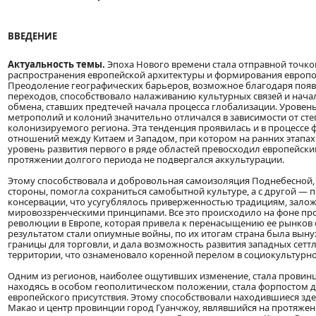
ВВЕДЕНИЕ
Актуальность темы.
Эпоха Нового времени стала отправной точко
распространения европейской архитектуры и формирования европо
Преодоление географических барьеров, возможное благодаря поя
переходов, способствовало налаживанию культурных связей и нач
обмена, ставших предтечей начала процесса глобализации. Уровен
метрополий и колоний значительно отличался в зависимости от сте
колонизируемого региона. Эта тенденция проявилась и в процессе
отношений между Китаем и Западом, при котором на ранних этапах
уровень развития первого в ряде областей превосходил европейский 
протяжении долгого периода не подвергался аккультурации.
Этому способствовала и добровольная самоизоляция Поднебесной, 
стороны, помогла сохраниться самобытной культуре, а с другой — п
консервации, что усугублялось приверженностью традициям, зал
мировоззренческими принципами. Все это происходило на фоне 
революции в Европе, которая привела к перенасыщению ее рынков с
результатом стали опиумные войны, по их итогам страна была вын
границы для торговли, и дала возможность развития западных сетт
территории, что ознаменовало коренной перелом в социокультурн
Одним из регионов, наиболее ощутивших изменение, стала провинци
находясь в особом геополитическом положении, стала форпостом д
европейского присутствия. Этому способствовали находившиеся зд
Макао и центр провинции город Гуанчжоу, являвшийся на протяжени