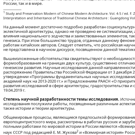
России, так и в мире.
____________
1
Study and Preservation Modern of Chinese Modern Architecture. Vol. 4-5 / ed. F. Z
Interpretation and Inheritance of Traditional Chinese Architecture : Guangdong Vol
На данный момент достаточно подробно разработан социокультур
эклектичной архитектуры, однако не проведено ее систематизации, 
влияния национального зодчества и заимствованных элементов, так
генезиса. При этом большинство трудов, отданных данному феноме
работам китайских авторов. Следует отметить, что российская науч
не представлена в научном дискурсе, посвященном данной тематике
Вышеизложенные обстоятельства свидетельствуют о необходимост
формообразования на границах двух культур, существенно отличаю
генезисом развития. Научные исследования данной направленности
распоряжению Правительства Российской Федерации от 3 декабря 201
утверждении «Программы фундаментальных научных исследований
академий наук на 2013-2020 гг.» и Предложениям РААСН «О приори
развития исследований в сфере архитектуры, градостроительства и 
19.04.2019 г.
Степень научной разработанности темы исследования.
Источн
исследования послужили работы, посвященные различным аспектам
также истории и теории архитектуры.
Общемировые процессы, являющиеся предпосылкой формирования
европоцентристского мира, рассмотрены в работах русских и зару
полными работами по мировой истории в России являются «Всемир
2
наук СССР под редакцией Е. М. Жукова
и «Всемирная история» Росс