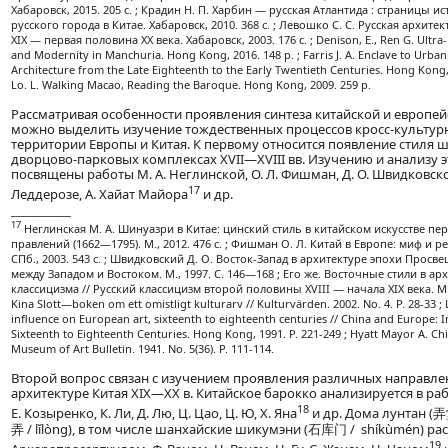
Хабаровск, 2015. 205 с. ; Крадин Н. П. Харбин — русская Атлантида : страницы
русского города в Китае. Хабаровск, 2010. 368 с. ; Левошко С. С. Русская архит
XIX — первая половина XX века. Хабаровск, 2003. 176 с. ; Denison, E., Ren G. Ultra
and Modernity in Manchuria. Hong Kong, 2016. 148 p. ; Farris J. A. Enclave to Urban
Architecture from the Late Eighteenth to the Early Twentieth Centuries. Hong Kong, 2
Lo. L. Walking Macao, Reading the Baroque. Hong Kong, 2009. 259 p.
Рассматривая особенности проявления синтеза китайской и европей
можно выделить изучение тождественных процессов кросс-культур
территории Европы и Китая. К первому относится появление стиля 
дворцово-парковых комплексах XVII—XVIII вв. Изучению и анализу 
посвящены работы М. А. Неглинской, О. Л. Фишман, Д. О. Швидковског
17
Леддерозе, А. Хайат Майора
и др.
____________
17
Неглинская М. А. Шинуазри в Китае: цинский стиль в китайском искусстве пе
правлений (1662—1795). М., 2012. 476 с. ; Фишман О. Л. Китай в Европе: миф и реа
СПб., 2003. 543 с. ; Швидковский Д. О. Восток-Запад в архитектуре эпохи Просве
между Западом и Востоком. М., 1997. С. 146—168 ; Его же. Восточные стили в ар
классицизма // Русский классицизм второй половины XVIII — начала XIX века. М.,
Kina Slott—boken om ett omistligt kulturarv // Kulturvärden. 2002. No. 4. P. 28-33 ;
influence on European art, sixteenth to eighteenth centuries // China and Europe: 
Sixteenth to Eighteenth Centuries. Hong Kong, 1991. P. 221-249 ; Hyatt Mayor A. Chi
Museum of Art Bulletin. 1941. No. 5(36). P. 111-114.
Второй вопрос связан с изучением проявления различных направле
архитектуре Китая XIX—XX в. Китайское барокко анализируется в рабо
18
Е. Козыренко, К. Ли, Д. Лю, Ц. Цао, Ц. Ю, Х. Яна
и др. Дома лунтан (弄
弄 / lǐlòng), в том числе шанхайские шикумэни (石库门 / shíkùmén) ра
19