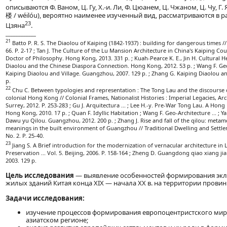
описываются Ф. Ваном, Ц. Гу, Х.-и. Ли, Ф. Цюанем, Ц. Чжаном, Ц. Чу, Г.
楼 / wéilóu), вероятно наименее изученный вид, рассматриваются в ра
23
Цзяна
.
____________
21
Batto P. R. S. The Diaolou of Kaiping (1842-1937) : building for dangerous times //
66. P. 2-17 ; Tan J. The Culture of the Lu Mansion Architecture in China's Kaiping Coun
Doctor of Philosophy. Hong Kong, 2013. 331 p. ; Kuah-Pearce K. E., Jin H. Cultural Her
Diaolou and the Chinese Diaspora Connection. Hong Kong, 2012. 53 p. ; Wang F. Geo-
Kaiping Diaolou and Village. Guangzhou, 2007. 129 p. ; Zhang G. Kaiping Diaolou and
p.
22
Chu C. Between typologies and representation : The Tong Lau and the discourse o
colonial Hong Kong // Colonial Frames, Nationalist Histories : Imperial Legacies, Ar
Surrey, 2012. P. 253-283 ; Gu J. Arquitectura ... ; Lee H.-y. Pre-War Tong Lau. A H
Hong Kong, 2010. 17 p. ; Quan F. Idyllic Habitation ; Wang F. Geo-Architecture ... ; 
Dawu yu Qilou. Guangzhou, 2012. 200 p. ; Zhang J. Rise and fall of the qilou: meta
meanings in the built environment of Guangzhou // Traditional Dwelling and Settlem
No. 2. P. 25-40.
23
Jiang S. A Brief introduction for the modernization of vernacular architecture in
Preservation ... Vol. 5. Beijing, 2006. P. 158-164 ; Zheng D. Guangdong qiao xiang
2003. 129 p.
Цель исследования
— выявление особенностей формирования экл
жилых зданий Китая конца XIX — начала XX в. на территории провин
Задачи исследования:
изучение процессов формирования европоцентристского мира
азиатском регионе;