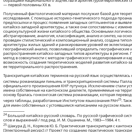
образцами национального зодчества и архитектурой европейских с
— первой половины XX в.
Полученный фактологический материал послужил базой для теоре
исследования. С помощью историко-генетического подхода проан
предпосылки и процесс появления западных сеттльментов и выявле
китайско-западной архитектуры, а также они сопоставлены с измен
социокультурной жизни китайского общества. Основными логическ
абстрагирование, аналогия, классификация, анализ и синтез, на осн
проведен стилистический и композиционный анализ, создана типол
архитектуры жилых зданий и ранжирование уровней ее эклектизаци
географический анализ, позволивший определить географические 
распространения китайско-западных типов архитектуры в регионе.
метод в совокупности с методом графического моделирования и к
возможность создания теоретических моделей развития китайско-з
ее территориального распространения.
Транскрипция китайских терминов на русский язык осуществлялась
системы романизации пиньинь и транскрипционной системы Палл
официального произношения КНР путунхуа. Исключением стали уст
имена собственные на кантонском диалекте, применяемые на террит
основу бралась гонконгская система романизации, которая перевод
25
через таблицы, разработанные Институтом языкознания РАН
. Так
для имен собственных с устоявшимся написанием на русском языке.
____________
24
Большой китайско-русский словарь. По русской графической систем
слов и выражений / под ред. И. М. Ошанина. М., 1983—1984. 4 т.
25
Шакура Д. Н., Коряков Ю. Б. Практическая транскрипция с кантонс
[Электронный ресурс] // Проект по созданию практических транскр