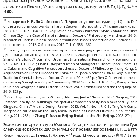
Аркарапрасерткулом, Ф. Ваном, Ц. Вэнем, Ц. Гу, С. Жэнем, Ц. Чаном
эклектики в Пекине, Ухане и других городах изучено В. Го, Ц. Гу, Ф. 
и др.
____________
18
Козыренко Н. Е., Ян Х., Иванова А. П. Архитектурное наследие ... ; Li Q., Liu D. 
of the traditional courtyards in Harbin Daowai historic district // Новые идеи нов
2013. Т. 1. С. 157—160 ; Yu Z. Regulation of Urban Character : Style, Colour and His
Chinese City—the Case of Harbin : thesis ... Doctor of Philosophy. Manchester, 2013.
research of Harbin Chinese baroque traditional block’s protection and update / С. C
нового века — 2012. Хабаровск, 2012. Т. 1. С. 356—360.
19
Вэнь Ц. Европейские влияния в архитектурно-градостроительном развитии Шанх
дис. ... канд. архитектуры. СПБ, 2011. 143 с. ; Arkaraprasertkul N. Towards moder
Shanghai’s Lilong // Journal of Urbanism: International Research on Placemaking an
Vol. 2. No. 1. P. 1129 ; Chan C. (Re)production of Shanghai’s “Lilong” Space : from H
to Cultural and Cognitive Perception : thesis ... Doctor of Philosophy. Hong Kong, 20
Arquitectura en Cinco Ciudades de China en la Epoca Moderna (1840-1949): la Moder
Tradición Oriental : thesis ... Doctor. Granada, 2014. 452 p. ; Ren X. Forward to the pa
globalizing Shanghai // City & Community. 2008. Vol. 7. No. 1. P. 23-43 ; Wang F. G
in China’s Geographic and Historic Context. Vol. 4. Symbolism and the Language of
2016. 233 p.
20
Gu J. Arquitectura ... ; Guo W., Luo J. Nantong Jindai “Zhongxi Hebi”. Nanjing, 2015
Research into liyuan buildings, the spatial composition of liyuan blocks and liyuan re
Qingdao, China // Art and Design Review. 2013. Vol. 1. No. 1. P. 6-9 ; Yang Y. A Com
Morphological Study on the Early Mass-Housing of Colonial Cities in China : thesis 
Kong, 2011. 235 p. ; Zhang F. Tushuo Beijing Jindai Jianzhu Shi. Beijing, 2008. 274 p.
Эклектичная архитектура Южного Китая, в частности провинции Гуа
следующих работах. Дялоу и луцзюи проанализированы П. Р. С. Батто, Ф
21
Куах-Пирсом, Ц. Танем, Г. Чжаном
и др. Цилоу и танлоу (唐楼 / tángló