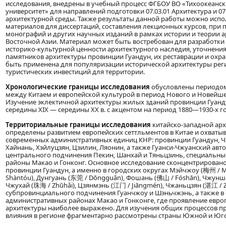
исследования, внедрены в учебный процесс ФГБОУ ВО «Тихоокеанс
университет» для направлений подготовки 07.03.01 Архитектура и 07
архитектурной среды. Также результаты данной работы можно испол
материалов для диссертаций, составления лекционных курсов, при п
монографий и других научных изданий в рамках истории и теории а
Восточной Азии. Материал может быть востребован для разработки
историко-культурной ценности архитектурного наследия, уточнени
памятников архитектуры провинции Гуандун, их реставрации и охра
быть применена для популяризации исторической архитектуры рег
туристических инвестиций для территории.
Хронологические границы исследования
обусловлены периодом
между Китаем и европейской культурой в период Нового и Новейшег
Изучение эклектичной архитектуры жилых зданий провинции Гуанд
середины XIX — середины XX в. с акцентом на период 1880—1930-х г
Территориальные границы исследования
китайско-западной ар
определены развитием европейских сеттльментов в Китае и охваты
современных административных единиц КНР: провинции Гуандун, Ч
Хайнань, Хэйлуцзян, Цзилин, Ляонин, а также Гуанси-Чжуанский авт
центрального подчинения Пекин, Шанхай и Тяньцзинь, специальн
районы Макао и Гонконг. Основное исследование сконцентрировано
провинции Гуандун, а именно в городских округах Мэйчжоу (梅州 / M
Shàntóu), Дунгуань (东莞 / Dōngguǎn), Фошань (佛山 / Fóshān), Чжунш
Чжухай (珠海 / Zhūhǎi), Цзянмэнь (江门 / Jiāngmén), Чжаньцзян (湛江 / Z
субпровинциального подчинения Гуанчжоу и Шэньчжэнь, а также в
административных районах Макао и Гонконге, где проявление евр
архитектуры наиболее выражено. Для изучения общих процессов п
влияния в регионе фрагментарно рассмотрены страны Южной и Юго