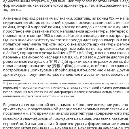
единственным открытым для внешней торговли портом Китая. Следс
формирование, как европейской архитектуры, так и подражания ей 
зодчества.
Активный период развития эклектики, охвативший конец XIX — нача
видоизменил облик поселений, однако последовавшие события в в
войны, Второй мировой войны, а также прихода к власти коммунис
приостановили развитие этого направления архитектуры. Интерес к
проявляться в конце 1980-х годов в Китае и впоследствии распростр
Однако анализ архитектуры этого периода идет неравномерно и во
попыткой увеличить туристическую значимость архитектуры регион
сегодняшний день проведены крупные работы по изучению архите
diāolóu*) городского уезда Кайпин (开平 / Kāipíng), в основном связа
перечень всемирного наследия ЮНЕСКО, при этом другие дяолоу ре
родственные им луцзюи (庐居 / lújū) практически не рассмотрены. До
проанализированы цилоу (骑楼 / qílóu) региона, особенно по сравн
постройками (шопхаусами (shophouse)) Юго-Восточной Азии. Други
архитектуры получили только начальное и достаточно поверхностн
____________
* Здесь и далее китайские термины и названия, используемые в первый раз, пр
иероглифическом написании, пиньине, а также гонконгской системе романизац
использования в англоязычной литературе), в связи с возможностью различны
написания на русском и иностранном языках.
В целом на сегодняшний день намного большее внимание уделено
архитектуры, представленной дворцово-парковыми комплексами 
поселениями, в то время как анализ архитектуры «современного пе
1
китайской классификации
) находится на начальном этапе развити
европейской и национальной архитектуры на формирование жилых
построек Китая конца XIX — начала XX в. находится на начальном эта