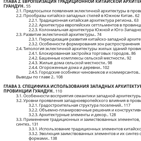
ГЛАВА 2. ЕВРОПЕИЗАЦИЯ ТРАДИЦИОННОЙ КИТАЙСКОЙ АРХИТ
ГУАНДУН
.. 55
2.1. Предпосылки появления эклектичной архитектуры в прови
2.2. Прообразы китайско-западных стилей в Южном Китае.. 62
2.2.1. Традиционная китайская архитектура региона.. 63
2.2.2. Архитектура европейских сеттльментов в провинци
2.2.3. Колониальная архитектура Южной и Юго-Западной
2.3. Развитие эклектичной архитектуры.. 74
2.3.1. Периодизация развития китайско-западной архите
2.3.2. Особенности формирования зон распространения э
2.4. Типология эклектичной архитектуры жилых зданий провин
2.4.1. Блокированная застройка торговых городов.. 86
2.4.2. Башенные комплексы сельской местности.. 92
2.4.3. Жилые дома сельской местности.. 98
2.4.4. Огороженные дома и деревни.. 102
2.4.5. Городские особняки чиновников и коммерсантов..
Выводы по главе 2.. 108
ГЛАВА 3. СПЕЦИФИКА ИСПОЛЬЗОВАНИЯ ЗАПАДНЫХ АРХИТЕКТУ
ПРОВИНЦИИ ГУАНДУН
.. 110
3.1. Особенности восприятия семантики западной архитектуры 
3.2. Уровни проявления западноевропейского влияния в прови
3.2.1. Градостроительная структура поселений.. 117
3.2.2. Объемно-планировочные решения и конструктивна
3.2.3. Архитектурные элементы и декор.. 128
3.3. Применение традиционных и заимствованных элементов,
синтез.. 131
3.3.1. Использование традиционных элементов китайско
3.3.2. Эволюция заимствованных элементов и их синтез
формами.. 138