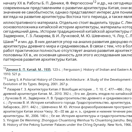
12
началу XX в. Работы Б. П. Денике, Ф. Фергюссона
и др., на сегодня
современным представлениям о развитии архитектуры Китая, они 
значение ее самобытности, однако представляют интерес для пони
взгляда на развитие архитектуры Востока того периода, а также яв
иллюстративного материала. Отдельно стоит выделить труды С. Ля
основоположника китайской истории архитектуры, материалы котор
сегодняшний день. Истории традиционной китайской архитектуры п
Задвернюк, Г. З. Лазарева, В. И. Лучковой, М. Ю. Шевченко, Ч. Лоу, С. Л
14
Шаня
и мн. др. В них делается упор на анализ развития дворцово-
архитектуры древнего мира и средневековья. В связи с тем, что в 
работ практически полностью отсутствует анализ развития архитек
половины XX в., их основная ценность для этого исследования закл
паттернов развития архитектуры Китая.
____________
12
Денике Б. П. Китай. М., 1935
. 123 с. ; Fergusson J. History of Indian and Eastern 
1910. 521 p.
13
Liang S. A Pictorial History of Chinese Architecture : A Study of the Development 
Evolution of Its Types. Beijing, 2001. 267 p.
14
Лазарев Г. З. Архитектура Китая // Всеобщая история ... Т. 10. С. 477—486 ; Ло
древней архитектуре Китая. М., 2010. 392 с. ; Его же. Десять этюдов по китайской 
; Лучкова В. И., Задвернюк Л. В. Градостроительство древнего и средневекового 
с. ; Лучкова В. И. История китайского города. Градостроительство, архитектура,
Хабаровск, 2011. 442 с. ; Шевченко М. Ю. Истоки формообразования пространс
архитектуре Китая эпохи Чжоу. XI—III вв. до н. э., среднее и нижнее течение реки 
архитектуры. М., 2006. 140 с. ; Ее же. История архитектуры и градостроительства Ки
S. Yingjian De Wenming: Zhongguo Chuantong Wenhua Yu Chuantong Jianzhu. Beijin
B. History of the Peking Summer Palaces under the Ch’ing Dynasty. New York, 1966.