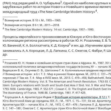
3
(РАН) под редакцией А. О. Чубарьяна
. Одной из наиболее крупных 
зарубежных работ по истории Нового и Новейшего времени являет
4
международный труд «The New Cambridge Modem History»
.
____________
2
Всемирная история. В 10 т. М., 1955—1965.
3
Всемирная история. В 6 т. М., 2011—2018.
4
The New Cambridge Modern History. 14 vol. Cambridge, 1957—1990.
Процессы европейского проникновения в Южную и Юго-Восточную
колонизации региона рассмотрены в работах Ю. Н. Розалиева, Е. В. Та
5
Ю. Ваниной, К. А. Боллхатчета, К. Д. Коэуна
и мн. др. Изучением архи
занимались А. А. Короцкая, Л. Д. Лапкина, С. С. Ожегов, С. Фабри, Р.
др.
____________
5
Розалиев Ю. Н. Новая и новейшая история стран Азии и Африки. М., 1987. 351 с.
колониальной политики западноевропейских государств (конец XV — начало XIX в.).
Ведюшкин В. А., Окунева О. В., Шатохина Г. А. Колониальные владения европейс
// Всемирная история : в 6 т. Т. 3 : Мир в раннее Новое время. М., 2013. С. 727—7
переломе // Там же. Т. 4 : Мир в XVIII веке. М., 2013. С. 419—456; BallhatchetK. Rel
Cambridge Modern History. Vol. 8. The American and French Revolution. 1763-93. Ca
Idem. Europe’s relations with South and South-East Asia // Ibid. Vol. 9. War and Pea
1793-1830. Cambridge, 1965. P. 552-571 ; Cowan C. D. The English and Dutch East Indi
The Ascendancy of France. 1648-88. Cambridge, 1961. P. 417-429.
6
Короцкая А. А. Архитектура Инди
и //
Всеобщая история архитектуры. В 12 т.
Т.
Юго-Восточной Азии до середины XIX. Л. ; М., 1971. С. 15—131 ; Ее же. Архитектур
Архитектура XIX — начала XX в. Л. ; М., 1972. С. 457—476 ; Лапкина Л. Д. Архитек
9. С. 147—180 ; Ожегов С. С. Архитектура стран Юго-Восточной Азии // Всеобщая и