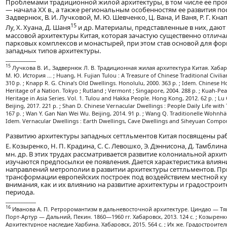
Проблемами традиционной жилой архитектуры, в том числе ее про
— начала XX в., а также региональным особенностям ее развития по
Задвернюк, В. И. Лучковой, М. Ю. Шевченко, Ц. Вана, И Ваня, Р. Г. Кнапп
15
Лу, Х. Хуана, Д. Шаня
и др. Материалы, представленные в них, даю
массовой архитектуры Китая, которая зачастую существенно отлича
парковых комплексов и монастырей, при этом став основой для фо
западных типов архитектуры.
____________
15
Лучкова В. И., Задвернюк Л. В. Традиционная жилая архитектура Китая. Хабаро
М. Ю. История ... ; Huang, H. Fujian Tulou : A Treasure of Chinese Traditional Civilia
310 p. ; Knapp R. G. China’s Old Dwellings. Honolulu, 2000. 363 p. ; Idem. Chinese H
Heritage of a Nation. Tokyo ; Rutland ; Vermont ; Singapore, 2004. 288 p. ; Kuah-Pearc
Heritage in Asia Series. Vol. 1. Tulou and Hakka People. Hong Kong, 2012. 62 p. ; L
Beijing, 2017. 221 p. ; Shan D. Chinese Vernacular Dwellings : People Daily Life with 
167 p. ; Wan Y. Gan Nan Wei Wu. Beijing, 2014. 91 p. ; Wang Q. Traditionelle Wohnhäus
Idem. Vernacular Dwellings : Earth Dwellings, Cave Dwellings and Siheyuan Compoun
Развитию архитектуры западных сеттльментов Китая посвящены рабо
Е. Козыренко, Н. П. Крадина, С. С. Левошко, Э. Дэннисона, Д. Тамблина,
мн. др. В этих трудах рассматривается развитие колониальной архит
изучаются предпосылки ее появления. Дается характеристика влия
направлений метрополии в развитии архитектуры сеттльментов. Пр
трансформации европейских построек под воздействием местной ку
внимания, как и их влиянию на развитие архитектуры и градостроит
периода.
____________
16
Иванова А. П. Ретроромантизм в дальневосточной архитектуре. Циндао — Т
Порт-Артур — Дальний, Пекин. 1860—1960 гг. Хабаровск, 2013. 124 с. ; Козыренко Н
Архитектурное наследие Харбина. Хабаровск, 2015. 564 с. ; Их же. Градостроите