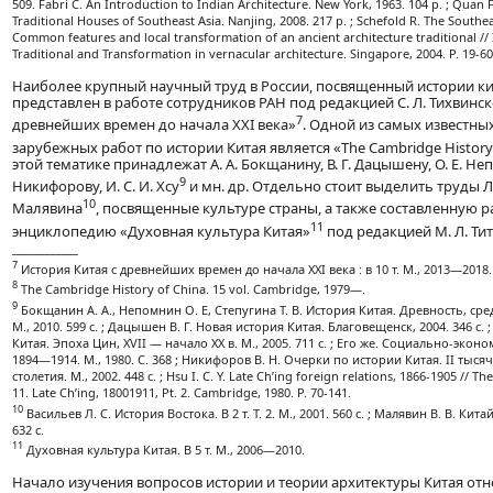
509. Fabri C. An Introduction to Indian Architecture. New York, 1963. 104 p. ; Quan F.
Traditional Houses of Southeast Asia. Nanjing, 2008. 217 p. ; Schefold R. The Southe
Common features and local transformation of an ancient architecture traditional //
Traditional and Transformation in vernacular architecture. Singapore, 2004. P. 19-60
Наиболее крупный научный труд в России, посвященный истории к
представлен в работе сотрудников РАН под редакцией С. Л. Тихвинск
7
древнейших времен до начала XXI века»
. Одной из самых известн
зарубежных работ по истории Китая является «The Cambridge History 
этой тематике принадлежат А. А. Бокщанину, В. Г. Дацышену, О. Е. Неп
9
Никифорову, И. С. И. Хсу
и мн. др. Отдельно стоит выделить труды Л. 
10
Малявина
, посвященные культуре страны, а также составленную 
11
энциклопедию «Духовная культура Китая»
под редакцией М. Л. Ти
____________
7
История Китая с древнейших времен до начала XXI века : в 10 т. М., 2013—2018.
8
The Cambridge History of China. 15 vol. Cambridge, 1979—.
9
Бокщанин А. А., Непомнин О. Е, Степугина Т. В. История Китая. Древность, ср
М., 2010. 599 с. ; Дацышен В. Г. Новая история Китая. Благовещенск, 2004. 346 с.
Китая. Эпоха Цин, XVII — начало XX в. М., 2005. 711 с. ; Его же. Социально-экон
1894—1914. М., 1980. С. 368 ; Никифоров В. Н. Очерки по истории Китая. II тысяч
столетия. М., 2002. 448 с. ; Hsu I. C. Y. Late Ch’ing foreign relations, 1866-1905 // Th
11. Late Ch’ing, 18001911, Pt. 2. Cambridge, 1980. P. 70-141.
10
Васильев Л. С. История Востока. В 2 т. Т. 2. М., 2001. 560 с. ; Малявин В. В. Кит
632 с.
11
Духовная культура Китая. В 5 т. М., 2006—2010.
Начало изучения вопросов истории и теории архитектуры Китая отно