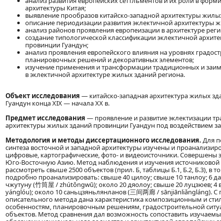
анализ развития европейских сеттльментов и их роли в форм
архитектуры Китая;
выявление прообразов китайско-западной архитектуры жилых
описание периодизации развития эклектичной архитектуры ж
анализ районов проявления европеизации в архитектуре реги
создание типологической классификации эклектичной архит
провинции Гуандун;
анализ проявления европейского влияния на уровнях градост
планировочных решений и декоративных элементов;
изучение применения и трансформации традиционных и заи
в эклектичной архитектуре жилых зданий региона.
Объект исследования
— китайско-западная архитектура жилых з
Гуандун конца XIX — начала XX в.
Предмет исследования
— проявление и развитие эклектизации т
архитектуры жилых зданий провинции Гуандун под воздействием за
Методология и методы диссертационного исследования.
Для п
синтеза восточной и западной архитектуры изучены и проанализир
цифровые, картографические, фото- и видеоисточники. Совершены э
Юго-Восточную Азию. Метод наблюдения и изучения источниковой
рассмотреть свыше 2500 объектов (прил. Б, таблицы Б.1, Б.2, Б.3), в 
подробно проанализировать: свыше 40 цилоу; свыше 10 танлоу; 6 да
чжутуну (竹筒屋 / zhútǒngwū); около 20 дяолоу; свыше 20 луцзюев; 4 
yánglóu); около 10 саньцзяньлянланов (三间两廊 / sānjiānliǎngláng). 
описательного метода дана характеристика композиционным и сти
особенностям, планировочным решениям, градостроительной ситу
объектов. Метод сравнения дал возможность сопоставить изучаемы