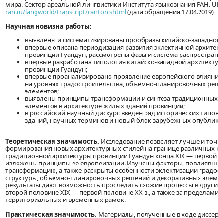
мира. Сектор ареальной лингвистики Института языкознания РАН. U
ran.ru/langworld/transcript/canton.shtml
(дата обращения 17.04.2019)
Научная новизна работы:
выявлены и систематизированы прообразы китайско-западной
впервые описана периодизация развития эклектичной архит
провинции Гуандун, рассмотрены фазы и система распростран
впервые разработана типология китайско-западной архитект
провинции Гуандун;
впервые проанализировано проявление европейского влияни
на уровнях градостроительства, объемно-планировочных ре
элементов;
выявлены принципы трансформации и синтеза традиционных
элементов в архитектуре жилых зданий провинции;
в российский научный дискурс введен ряд исторических типо
зданий, научных терминов и новый блок зарубежных опубли
Теоретическая значимость.
Исследование позволяет лучше и точ
формирования новых архитектурных стилей на границе различных 
традиционной архитектуры провинции Гуандун конца XIX — первой 
изложены принципы ее европеизации. Изучены факторы, повлиявш
трансформацию, а также раскрыты особенности эклектизации град
структуры, объемно-планировочных решений и декоративных элем
результаты дают возможность проследить схожие процессы в други
второй половине XIX — первой половине XX в., а также за предела
территориальных и временных рамок.
Практическая значимость.
Материалы, полученные в ходе диссе