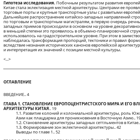
Гипотеза исследования.
Побочным результатом развития европейс
Китае стала эклектизация местной архитектуры. Центрами ее проявл
торговые порты и крупные транспортные узлы с развитыми европе
Дальнейшее распространение китайско-западных направлений стр
по торговым и транспортным магистралям, в первую очередь речн
западных приемов происходили в основном на уровне декоративно
в меньшей степени это проявилось в объемно-планировочной стру
использовалось на градостроительном уровне. При этом в заимств
наблюдалась трансформация пропорций, тектоники и правил форм
вследствие незнания исторических канонов европейской архитекту
и интерпретация их значений с позиции местной культуры.
<...>
ОГЛАВЛЕНИЕ
ВВЕДЕНИЕ.. 4
ГЛАВА 1. СТАНОВЛЕНИЕ ЕВРОПОЦЕНТРИСТСКОГО МИРА И ЕГО В
АРХИТЕКТУРЫ КИТАЯ
.. 19
1.1. Развитие колоний и колониальной архитектуры, роль Ю
Азии как плацдарма для проникновения в Восточную Азию.. 1
1.2. Становление архитектуры западных сеттльментов в Китае..
1.3. Формирование зон эклектичной архитектуры.. 42
Выводы по главе 1.. 52