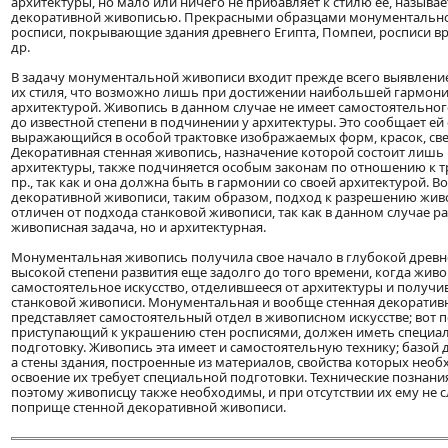
архитектуры, но мало или ничего не прибавляет к стилю ее, называе
декоративной живописью. Прекрасными образцами монументально
росписи, покрывающие здания древнего Египта, Помпеи, росписи вр
др.
В задачу монументальной живописи входит прежде всего выявлени
их стиля, что возможно лишь при достижении наибольшей гармон
архитектурой. Живопись в данном случае не имеет самостоятельного
до известной степени в подчинении у архитектуры. Это сообщает ей
выражающийся в особой трактовке изображаемых форм, красок, свет
Декоративная стенная живопись, назначение которой состоит лишь
архитектуры, также подчиняется особым законам по отношению к тр
пр., так как и она должна быть в гармонии со своей архитектурой. В
декоративной живописи, таким образом, подход к разрешению жив
отличен от подхода станковой живописи, так как в данном случае р
живописная задача, но и архитектурная.
Монументальная живопись получила свое начало в глубокой древно
высокой степени развития еще задолго до того времени, когда живо
самостоятельное искусство, отделившееся от архитектуры и получи
станковой живописи. Монументальная и вообще стенная декоратив
представляет самостоятельный отдел в живописном искусстве; вот 
приступающий к украшению стен росписями, должен иметь специ
подготовку. Живопись эта имеет и самостоятельную технику; базой д
а стены здания, построенные из материалов, свойства которых необ
освоение их требует специальной подготовки. Технические познани
поэтому живописцу также необходимы, и при отсутствии их ему не с
поприще стенной декоративной живописи.