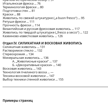
Итальянская фреска ... 76
Терминология фрески ... 80
Подготовка стен ... 81
Краски ... 88
Живопись по свежей штукатурке („a buon fresco“) ... 95
Ретуши фрески ... 111
Прочность фрески ... 114
Византийская и русская фресковая живопись ... 117
Живопись по твердой штукатурке („fresco a secco“) ... 122
Казеиново-известковая живопись ... 126
Отдел IV. СИЛИКАТНАЯ И ВОСКОВАЯ ЖИВОПИСЬ
Силикатная живопись ... 131
Растворимое стекло ... 132
Стереохромия ... 134
Минеральная живопись ... 136
А. „Живописные краски” ... 137
Б. «Декоративные краски» ... 140
Восковая живопись ... 143
Технология пчелиного воска ... —
Техника восковой живописи ... 147
Выбор техники стенной живописи ... 155
Примеры страниц