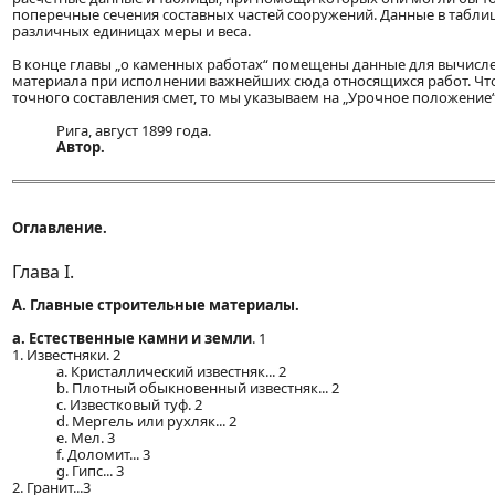
поперечные сечения составных частей сооружений. Данные в табли
различных единицах меры и веса.
В конце главы „о каменных работах“ помещены данные для вычисл
материала при исполнении важнейших сюда относящихся работ. Что
точного составления смет, то мы указываем на „Урочное положение“
Рига, август 1899 года.
Автор.
Оглавление.
Глава I.
А. Главные строительные материалы.
a. Естественные камни и земли
. 1
1. Известняки. 2
a. Кристаллический известняк... 2
b. Плотный обыкновенный известняк... 2
c. Известковый туф. 2
d. Мергель или рухляк... 2
e. Мел. 3
f. Доломит... 3
g. Гипс... 3
2. Гранит...3