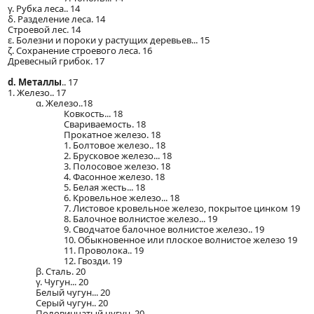
γ. Рубка леса.. 14
δ. Разделение леса. 14
Строевой лес. 14
ε. Болезни и пороки у растущих деревьев... 15
ζ. Сохранение строевого леса. 16
Древесный грибок. 17
d. Металлы
.. 17
1. Железо.. 17
α. Железо..18
Ковкость... 18
Свариваемость. 18
Прокатное железо. 18
1. Болтовое железо.. 18
2. Брусковое железо... 18
3. Полосовое железо. 18
4. Фасонное железо. 18
5. Белая жесть... 18
6. Кровельное железо... 18
7. Листовое кровельное железо, покрытое цинком 19
8. Балочное волнистое железо... 19
9. Сводчатое балочное волнистое железо.. 19
10. Обыкновенное или плоское волнистое железо 19
11. Проволока.. 19
12. Гвозди. 19
β. Сталь. 20
γ. Чугун... 20
Белый чугун... 20
Серый чугун.. 20
Половинчатый чугун. 20