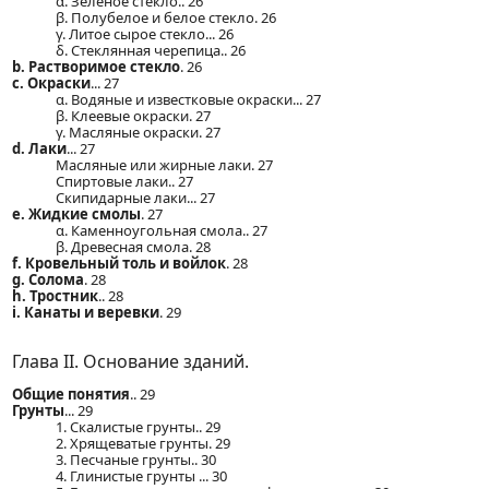
α. Зеленое стекло.. 26
β. Полубелое и белое стекло. 26
γ. Литое сырое стекло... 26
δ. Стеклянная черепица.. 26
b. Растворимое стекло
. 26
c. Окраски
... 27
α. Водяные и известковые окраски... 27
β. Клеевые окраски. 27
γ. Масляные окраски. 27
d. Лаки
... 27
Масляные или жирные лаки. 27
Спиртовые лаки.. 27
Скипидарные лаки... 27
e. Жидкие смолы
. 27
α. Каменноугольная смола.. 27
β. Древесная смола. 28
f. Кровельный толь и войлок
. 28
g. Солома
. 28
h. Тростник
.. 28
i. Канаты и веревки
. 29
Глава II. Основание зданий.
Общие понятия
.. 29
Грунты
... 29
1. Скалистые грунты.. 29
2. Хрящеватые грунты. 29
3. Песчаные грунты.. 30
4. Глинистые грунты ... 30