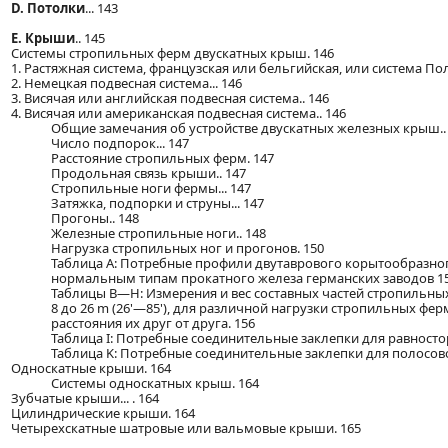
D. Потолки
... 143
E. Крыши
.. 145
Системы стропильных ферм двускатных крыш. 146
1. Растяжная система, французская или бельгийская, или система Пол
2. Немецкая подвесная система... 146
3. Висячая или английская подвесная система.. 146
4. Висячая или американская подвесная система.. 146
Общие замечания об устройстве двускатных железных крыш..
Число подпорок... 147
Расстояние стропильных ферм. 147
Продольная связь крыши.. 147
Стропильные ноги фермы... 147
Затяжка, подпорки и струны... 147
Прогоны.. 148
Железные стропильные ноги.. 148
Нагрузка стропильных ног и прогонов. 150
Таблица А: Потребные профили двутаврового корытообразног
нормальным типам прокатного железа германских заводов 1
Таблицы B—H: Измерения и вес составных частей стропильны
8 до 26 m (26'—85'), для различной нагрузки стропильных фер
расстояния их друг от друга. 156
Таблица I: Потребные соединительные заклепки для равностор
Таблица K: Потребные соединительные заклепки для полосово
Односкатные крыши. 164
Системы односкатных крыш. 164
Зубчатые крыши... . 164
Цилиндрические крыши. 164
Четырехскатные шатровые или вальмовые крыши. 165