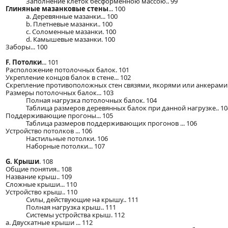
Заполнение клеток бесформенною массою.. 99
Глиняные мазанковые стены
... 100
a. Деревянные мазанки... 100
b. Плетневые мазанки.. 100
c. Соломенные мазанки. 100
d. Камышевые мазанки. 100
Заборы... 100
F. Потолки
... 101
Расположение потолочных балок. 101
Укрепление концов балок в стене... 102
Скрепление противоположных стен связями, якорями или анкерами..
Размеры потолочных балок... 103
Полная нагрузка потолочных балок. 104
Таблица размеров деревянных балок при данной нагрузке.. 10
Поддерживающие прогоны... 105
Таблица размеров поддерживающих прогонов ... 106
Устройство потолков ... 106
Настильные потолки. 106
Наборные потолки... 107
G. Крыши
. 108
Общие понятия.. 108
Название крыш.. 109
Сложные крыши... 110
Устройство крыш.. 110
Силы, действующие на крышу.. 111
Полная нагрузка крыш.. 111
Системы устройства крыш. 112
a. Двускатные крыши ... 112