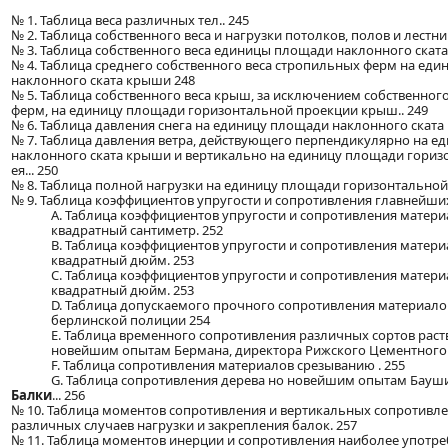
№ 1. Таблица веса различных тел.. 245
№ 2. Таблица собственного веса и нагрузки потолков, полов и лестни
№ 3. Таблица собственного веса единицы площади наклонного ската 
№ 4. Таблица среднего собственного веса стропильных ферм на ед
наклонного ската крыши 248
№ 5. Таблица собственного веса крыш, за исключением собственног
ферм, на единицу площади горизонтальной проекции крыш.. 249
№ 6. Таблица давления снега на единицу площади наклонного ската 
№ 7. Таблица давления ветра, действующего перпендикулярно на 
наклонного ската крыши и вертикально на единицу площади гори
ея... 250
№ 8. Таблица полной нагрузки на единицу площади горизонтальной
№ 9. Таблица коэффициентов упругости и сопротивления главнейших
А. Таблица коэффициентов упругости и сопротивления матери
квадратный сантиметр. 252
B. Таблица коэффициентов упругости и сопротивления матери
квадратный дюйм. 253
C. Таблица коэффициентов упругости и сопротивления матери
квадратный дюйм. 253
D. Таблица допускаемого прочного сопротивления материало
берлинской полиции 254
E. Таблица временного сопротивления различных сортов рас
новейшим опытам Бермана, директора Рижского Цементного З
F. Таблица сопротивления материалов срезыванию . 255
G. Таблица сопротивления дерева но новейшим опытам Баушин
Балки
... 256
№ 10. Таблица моментов сопротивления и вертикальных сопротивл
различных случаев нагрузки и закрепления балок. 257
№ 11. Таблица моментов инерции и сопротивления наиболее употр