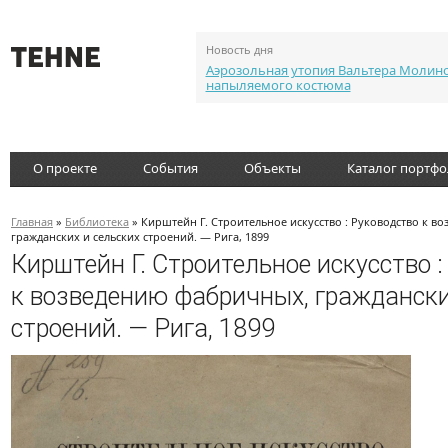
Новость дня
Аэрозольная утопия Вальтера Молин
напыляемого костюма
О проекте
События
Объекты
Каталог портф
Главная
»
Библиотека
» Кирштейн Г. Строительное искусство : Руководство к в
гражданских и сельских строений. — Рига, 1899
Кирштейн Г. Строительное искусство :
к возведению фабричных, граждански
строений. — Рига, 1899