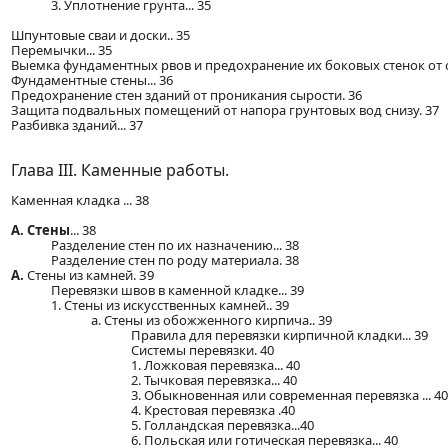
3. Уплотнение грунта... 35
Шпунтовые сваи и доски.. 35
Перемычки... 35
Выемка фундаментных рвов и предохранение их боковых стенок от о
Фундаментные стены... 36
Предохранение стен зданий от проникания сырости. 36
Защита подвальных помещений от напора грунтовых вод снизу. 37
Разбивка зданий... 37
Глава III. Каменные работы.
Каменная кладка ... 38
А. Стены
... 38
Разделение стен по их назначению... 38
Разделение стен по роду материала. 38
А.
Стены из камней. З9
Перевязки швов в каменной кладке... 39
1. Стены из искусственных камней.. 39
а. Стены из обожженного кирпича.. 39
Правила для перевязки кирпичной кладки... 39
Системы перевязки. 40
1. Ложковая перевязка... 40
2. Тычковая перевязка... 40
3. Обыкновенная или современная перевязка ... 40
4. Крестовая перевязка .40
5. Голландская перевязка...40
6. Польская или готическая перевязка... 40