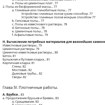
e. Полы из цементных плит . 77
2. Полы из бесформенной массы... 77
a. Глиняные или глинобитные полы... 77
Устройство глиняных полов сухим способом. 77
Устройство глиняных полов мокрым способом 77
b. Гипсовые полы... 77
c. Полы из известкового раствора.. 78
d. Бетонные полы... 78
e. Цементные полы... 78
f. Асфальтовые полы.. 79
H. Вычисление потребных материалов для важнейших каменн
Известковые растворы.. 79
Цементные растворы. 79
Цементно-известковые растворы... 80
Бетон. 81
Булыжная и бутовая кладка... 81
Кирпичная кладка. 81
Стены. 82
Мостовая.. 82
Дымовые трубы... 82
Своды .82
Глава IV. Плотничные работы.
A. Врубки
... 83
a. Продолжение брусьев и бревен.. 83
α. Сращивание. 83