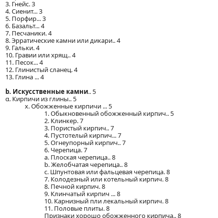
3. Гнейс. 3
4. Сиенит... 3
5. Порфир... 3
6. Базальт... 4
7. Песчаники. 4
8. Эрратические камни или дикари.. 4
9. Гальки. 4
10. Гравии или хрящ.. 4
11. Песок... 4
12. Глинистый сланец. 4
13. Глина ... 4
b. Искусственные камни
.. 5
α. Кирпичи из глины.. 5
х. Обожженные кирпичи ... 5
1. Обыкновенный обожженный кирпич.. 5
2. Клинкер. 7
3. Пористый кирпич.. 7
4. Пустотелый кирпич... 7
5. Огнеупорный кирпич.. 7
6. Черепица. 7
a. Плоская черепица.. 8
b. Желобчатая черепица.. 8
c. Шпунтовая или фальцевая черепица. 8
7. Колодезный или котельный кирпич. 8
8. Печной кирпич. 8
9. Клинчатый кирпич ... 8
10. Карнизный пли лекальный кирпич. 8
11. Половые плиты. 8
Признаки хорошо обожженного кирпича.. 8