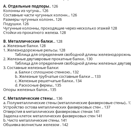
A. Отдельные подпоры
.. 126
Колонны из чугуна... 126
Составные части чугунных колонн... 126
Размеры чугунных колонн.. 126
Подушки. 126
Чугунные колонны, проходящие через несколько этажей 128
Стойки из прокатного железа. 128
B. Металлические балки
... 128
а. Железные балки. 128
1. Железнодорожные рельсы. 128
Таблица для определения свободной длины железнодорожных
2. Железные двутавровые прокатные балки.. 130
Таблица для определения свободной длины железных двутавро
3. Составные железные балки:
а. Балки с сплошною стенкою.. 132
b. Железные трубчатые составные балки ... 133
c. Железные решетчатые балки.. 134
d. Раскосные фермы.. 135
Опоры железных балок.. 135
С. Металлические стены
... 136
а. Полуметаллические стены (металлические фахверковые стены).. 1
Устройство остова металлических фахверковых стен .. 137
Отверстия в металлических фахверковых стенах 141
Заделка клеток металлических фахверковых стен 141
b. Чисто металлические стены. 141
Обшивка волнистым железом . 142