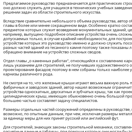
Предлагаемое руководство предназначается для практических стро
оно должно служить для учащихся в технических учебных заведени
решении задач из области строительного искусства.
Вследствие сравнительно небольшого объема руководства, автор 
главы в более или менее сокращенном виде. Особенно кратко состав
предметом которых служит возведение монументальных зданий, церкв
например, выпущено подробное описание устройства очень сложны
допускаемых только, в случае крайней необходимости, для построе
устройстве которых это руководство именно и должно служить пос
разных частей зданий из тесанного камня поэтому также показаны л
обращено внимание на устройство сложных сводов.
Отдел главы „о каменных работах“, относящийся к составлению кар
лишь указанием для строителей, не получивших художественного о
проектирования фасадов; поэтому в нем собраны только наиболее
карнизы различного рода.
Не смотря на то, что железные крыши играют весьма важную роль 
фабричных и заводских зданий, автор нашел возможным ограничи
устройства односкатных, двускатных и зубчатых крыш, так как прое
цилиндрических крыш, имеющих обыкновенно очень большой прол
большею частью составляет задачу специалистов.
Размеры отдельных частей сооружений определены в руководстве, 
возможно, по опытным данным, при чем, исключая размеры металли
за единицу меры для них принят русский или английский фут.
Для строителей, знающих законы строительной механики, составле
расчетные данные и таблицы, при помощи которых они могли бы т