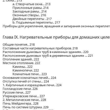
2. Окна... 213
a. Створчатые окна... 213
Прислонные рамы. 214
Закладные рамы.. 214
Оконные створы.. 216
Двойные переплеты . 217
b. Подъемные переплеты.. 217
Приборы для укрепления, вращения и запирания оконных переплето
Глава IX. Нагревательные приборы для домашних целе
Общие понятия.. 218
Составные части нагревательных приборов. 218
Расположение дымовых труб в каменных зданиях.. 220
Расположение дымовых труб в деревянных зданиях ... 221
Отопление зданий.. 222
Местное отопление. 222
Камины.. 222
Каминопечи. 222
Комнатные печи... 223
Основание комнатных печей... 224
Отступка печей от стены... 224
1. Кирпичные и изразцовые печи.. 224
Голландские печи. 226
Русские печи.. 227
Утермарковские печи... 227
2. Металлические печи.. 228
Печь Мейдингера.. 228
Печь по системе Штурма. 229