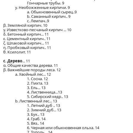
Гончарные трубы. 9
y. Необожженные кирпичи. 9
a. Обыкновенный сырец..9
b. Саманный кирпич.. 9
c. Лемпач..9
β. Земляной кирпич. 10
γ. Известково-песчаный кирпич ... 10
δ. Бетонный кирпич... 11
ε. Цементный кирпич.. 11
ζ. Шлаковой кирпич... 11
η. Пробковый кирпич.. 11
θ. Ксилолит. 11
c. Дерево
... 11
α. Общие качества дерева. 11
β. Важнейшие породы леса. 12
a. Хвойный лес... 12
1. Сосна. 12
2. Пихта. 13
3. Ель... 13
4. Лиственница...13
5. Сибирский кедр.. 13
b. Лиственный лес... 13
1. Летний дуб .. 13
2. Зимний дуб... 13
3. Бук.. 13
4. Граб. 14
5. Вяз.. 14
6. Черная или обыкновенная ольха. 14
7. Тополь... 14