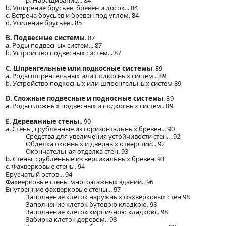
β. Наращивание... 84
b. Уширение брусьев, бревен и досок... 84
c. Встреча брусьев и бревен под углом. 84
d. Усиление брусьев.. 85
B. Подвесные системы
. 87
a. Роды подвесных систем... 87
b. Устройство подвесных систем... 87
C. Шпренгельные или подкосные системы
. 89
a. Роды шпренгельных или подкосных систем... 89
b. Устройство подкосных или шпренгельных систем 89
D. Сложные подвесные и подносные системы
. 89
а. Роды сложных подвесных и подкосных систем.. 89
E. Деревянные стены
.. 90
a. Стены, срубленные из горизонтальных бревен... 90
Средства для увеличения устойчивости стен... 92
Обделка оконных и дверных отверстий... 92
Окончательная отделка стен. 93
b. Стены, срубленные из вертикальных бревен. 93
c. Фахверковые стены. 94
Брусчатый остов... 94
Фахверковые стены многоэтажных зданий.. 96
Внутренние фахверковые стены... 97
Заполнение клеток наружных фахверковых стен 98
Заполнение клеток бутовою кладкою. 98
Заполнение клеток кирпичною кладкою.. 98
Забирка клеток деревом.. 98