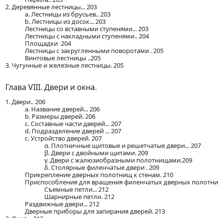
2. Деревянные лестницы... 203
a. Лестницы из брусьев.. 203
b. Лестницы из досок... 203
Лестницы со вставными ступенями... 203
Лестницы с накладными ступенями.. 204
Площадки 204
Лестницы с закругленными поворотами . 205
Винтовые лестницы ..205
3. Чугунные и железные лестницы. 205
Глава VIII. Двери и окна.
1. Двери.. 206
a. Название дверей... 206
b. Размеры дверей. 206
c. Составные части дверей... 207
d. Подразделение дверей ... 207
c. Устройство дверей. 207
α. Плотничные щитовые и решетчатые двери... 207
β. Двери с двойными щитами. 209
γ. Двери с жалюзиобразными полотнищами.209
δ. Столярные филенчатые двери . 209
Прикрепление дверных полотнищ к стенам. 210
Приспособления для вращения филенчатых дверных полотнищ
Съемные петли... 212
Шарнирные петли. 212
Раздвижные двери... 212
Дверные приборы для запирания дверей. 213