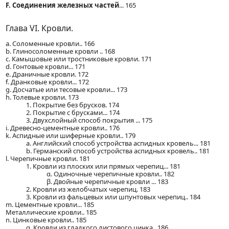
F. Соединения железных частей
... 165
Глава VI. Кровли.
a. Соломенные кровли.. 166
b. Глиносоломенные кровли .. 168
c. Камышовые или тростниковые кровли. 171
d. Гонтовые кровли... 171
e. Драничные кровли. 172
f. Дранковые кровли... 172
g. Досчатые или тесовые кровли... 173
h. Толевые кровли. 173
1. Покрытие без брусков. 174
2. Покрытие с брусками... 174
3. Двухслойный способ покрытия ... 175
i. Древесно-цементные кровли.. 176
k. Аспидные или шиферные кровли.. 179
a. Английский способ устройства аспидных кровель... 181
b. Германский способ устройства аспидных кровель.. 181
l. Черепичные кровли. 181
1. Кровли из плоских или прямых черепиц... 181
α. Одиночные черепичные кровли.. 182
β. Двойные черепичные кровли ... 183
2. Кровли из желобчатых черепиц. 183
3. Кровли из фальцевых или шпунтовых черепиц.. 184
m. Цементные кровли... 185
Металлические кровли.. 185
n. Цинковые кровли.. 185
α. Кровли из гладкого листового цинка.. 186