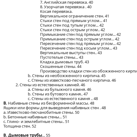
7. Английская перевязка. 40
8. Узорчатая перевязка . 40
Косая перевязка.
Вертикальное ограничение стен. 41
Стыки стен под прямым углом... 41
Стыки стен под тупым углом... 42
Стыки стен под острым углом.. 42
Примыкание стен под прямым углом... 42
Примыкание стен под острым углом... 42
Пересечение стен под прямым углом... 42
Пересечение стен под косым углом... 43
Вертикальные выступы стен.. 43
Пустотелые стены... 43
Кладка дымовых труб. 43
Скошенные стены. 44
Производство кладки стен из обожженного кирпич
b. Стены из необожженного кирпича. 45
с. Стены из известково-песчаного кирпича. 46
2. Стены из естественных камней. 46
a. Стены из булыжного камня. 46
b. Стены из бутового камня.. 47
c. Стены из естественного камня .. 48
В.
Набивные стены из бесформенной массы. 48
Ящики или формы для выведения набивных стен . 48
a. Известково-песчанобитные стены. 50
b. Бетонные набивные стены... 51
c. Глино- и землебитные стены.. 51
Толщина стен. 52
B. Дымовые трубы
... 55