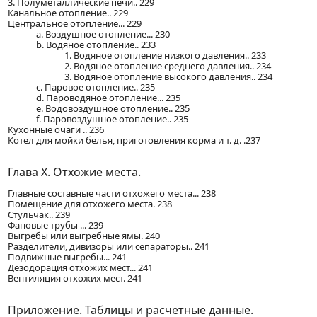
3. Полуметаллические печи.. 229
Канальное отопление.. 229
Центральное отопление... 229
a. Воздушное отопление... 230
b. Водяное отопление.. 233
1. Водяное отопление низкого давления.. 233
2. Водяное отопление среднего давления.. 234
3. Водяное отопление высокого давления.. 234
c. Паровое отопление.. 235
d. Пароводяное отопление... 235
е. Водовоздушное отопление.. 235
f. Паровоздушное отопление.. 235
Кухонные очаги .. 236
Котел для мойки белья, приготовления корма и т. д. .237
Глава X. Отхожие места.
Главные составные части отхожего места... 238
Помещение для отхожего места. 238
Стульчак.. 239
Фановые трубы ... 239
Выгребы или выгребные ямы. 240
Разделители, дивизоры или сепараторы.. 241
Подвижные выгребы... 241
Дезодорация отхожих мест... 241
Вентиляция отхожих мест. 241
Приложение. Таблицы и расчетные данные.