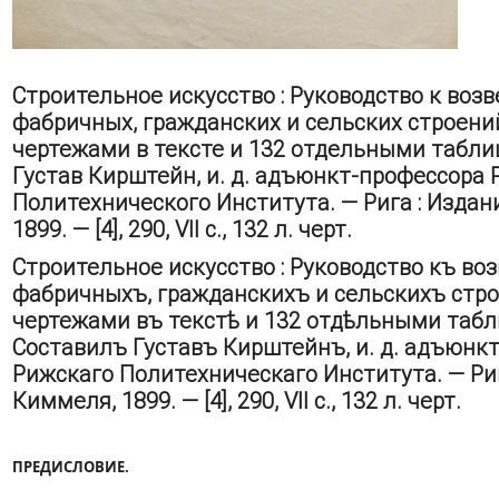
Строительное искусство : Руководство к воз
фабричных, гражданских и сельских строений 
чертежами в тексте и 132 отдельными табли
Густав Кирштейн, и. д. адъюнкт-профессора 
Политехнического Института. — Рига : Издан
1899. — [4], 290, VII с., 132 л. черт.
Строительное искусство : Руководство къ во
фабричныхъ, гражданскихъ и сельскихъ строе
чертежами въ текстѣ и 132 отдѣльными табл
Составилъ Густавъ Кирштейнъ, и. д. адъюнк
Рижскаго Политехническаго Института. — Рига
Киммеля, 1899. — [4], 290, VII с., 132 л. черт.
ПРЕДИСЛОВИЕ.