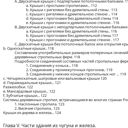
A. Двускатные крыши с подпертыми потолочными балками. 1
a. Крыши с простыми стропилами... 112
b. Крыши с ригелями без дремпельной стены . 113
c. Крыши с ригелями и дремпельною стеною .. 114
d. Крыши с прогонами без дремпельной стены 114
e. Крыши с прогонами и дремпельною стеною . 116
B. Двускатные крыши с неподпертыми потолочными балками ..
a. Крыши с ригелями без дремпельной стены.. 116
b. Крыши с прогонами без дремпельной стены 117
c. Крыши с прогонами и дремпельною стеною . 117
C. Двускатные крыши без потолочных балок или открытия кры
b. Односкатные крыши.. 118
Составление употребительных размеров поперечных сечений
деревянных стропильных ферм. 118
Подробности соединений составных частей стропильных ферм
1. Соединения у конька... 118
2. Соединения у промежуточных прогонов.. 119
3. Соединения у нижних концов стропильных ног ... 119
c. Четырехскатные, шатровые или вальмовые крыши 120
d. Пирамидальные крыши... 121
Разжелобки. 122
e. Мансардовые крыши... 122
f. Зубчатые крыши... 122
Системы деревянных стропил, встречающиеся во многих странах Росс
1. Наслонные стропила. 123
2. Висячие стропила.. 123
Крыши из дерева и железа... 124
Глава V. Части здания из чугуна и железа.