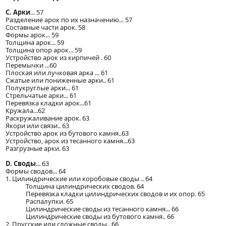
C. Арки
... 57
Разделение арок по их назначению... 57
Составные части арок. 58
Формы арок... 59
Толщина арок... 59
Толщина опор арок... 59
Устройство арок из кирпичей . 60
Перемычки ...60
Плоская или лучковая арка ... 61
Сжатые или пониженные арки.. 61
Полукруглые арки... 61
Стрельчатые арки... 61
Перевязка кладки арок...61
Кружала...62
Раскружаливание арок. 63
Якори или связи.. 63
Устройство арок из бутового камня..63
Устройство, арок из тесанного камня...63
Разгрузные арки. 63
D. Своды
... 63
Формы сводов... 64
1. Цилиндрические или коробовые своды .. 64
Толщина цилиндрических сводов. 64
Перевязка кладки цилиндрических сводов и их опор. 65
Распалупки. 65
Цилиндрические своды из тесанного камня... 66
Цилиндрические своды из бутового камня.. 66
2. Прусские или сложные своды.. 66