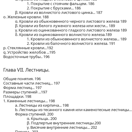
1. Покрытие с стоячим фальцем. 186
2. Покрытие с брусками... 186
β. Кровли из волнистого листового цинка... 187
o. Железные кровли. 188
α. Кровли из обыкновенного черного листового железа 189
β. Кровли из белого луженого железа или жести... 189
γ. Кровли из оцинкованного гладкого листового железа 189
δ. Кровли из оцинкованного волнистого железа.189
1. Кровли из обыкновенного волнистого железа... 189
2. Кровли из балочного волнистого железа. 191
p. Стеклянные кровли...192
q. Устройство желобов ...195
Водосточные трубы.. 196
Глава VII. Лестницы.
Общие понятия. 196
Составные части лестниц... 197
Форма лестниц... 197
Размеры ступеней ...197
Площадки. 198
1. Каменные лестницы... 198
а. Лестницы из кирпича... 198
b. Лестницы из тесанного камня или каменотесные лестницы...
Форма ступеней. 200
α. Крыльца.. 200
β. Подпертые внутренние лестницы.200
γ. Висячие внутренние лестницы... 202
Перила.. 203