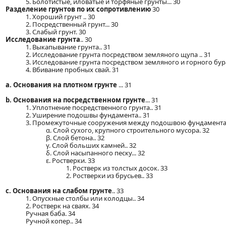
5. Болотистые, иловатые и торфяные грунты... 30
Разделение грунтов по их сопротивлению
30
1. Хороший грунт .. 30
2. Посредственный грунт... 30
3. Слабый грунт. 30
Исследование грунта
.. 30
1. Выкапывание грунта.. 31
2. Исследование грунта посредством земляного щупа .. 31
3. Исследование грунта посредством земляного и горного бура
4. Вбивание пробных свай. 31
a. Основания на плотном грунте
... 31
b. Основания на посредственном грунте
... 31
1. Уплотнение посредственного грунта.. 31
2. Уширение подошвы фундамента.. 31
3. Промежуточные сооружения между подошвою фундамента и
α. Слой сухого, крупного строительного мусора. 32
β. Слой бетона.. 32
γ. Слой больших камней.. 32
δ. Слой насыпанного песку... 32
ε. Ростверки. 33
1. Ростверк из толстых досок. 33
2. Ростверки из брусьев.. 33
c. Основания на слабом грунте
.. 33
1. Опускные столбы или колодцы.. 34
2. Ростверк на сваях. 34
Ручная баба. 34
Ручной копер.. 34