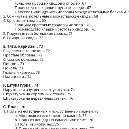
Толщина прусских сводов и опор их. 67
Производство кладки прусских сводов. 67
Плоские цилиндрические своды между железными балками. 
3. Сомкнутые, котельные и монастырские своды.. 68
4. Крестовые своды... 69
Толщина крестовых сводов и их опор... 70
Производство кладки крестовых сводов... 70
5. Парусные или богемские своды... 71
6. Бочарные своды. 72
E. Тяги, карнизы
... 72
Разделение карнизов... 72
Простые обломы... 72
Сложные обломы... 72
Пояски... 73
Цоколь. 73
Главный карниз... 73
Наличники... 74
F. Штукатурка
... 74
Наружная и внутренняя штукатурка. 74
Штукатурка на кирпичных стенах.. 75
Штукатурка на деревянных стенах... 76
G. Полы
.. 76
1. Полы из естественных и искусственных камней. 76
a. Мостовая из естественных камней. 76
b. Полы из лещадных камней или плит... 76
c. Полы из кирпичей.. 76
d. Полы из обожженных глиняных плит.. 77