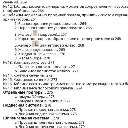
сечений.. 259
№ 12. Таблица моментов инерции, моментов сопротивления и собст
профилей железа.. 264
A. Таблицы нормальных профилей железа, принятых союзом герман
архитекторов.. 264
1. Равностороннее угловое железо.. 264
2. Неравностороннее угловое железо... 266
3. Железо
(тавровое)... 267
4. Корытное, корытообразное или швеллерное железо 268
5 Железо
или зетовое железо.. 268
6. Железо двутавровое... 269
7. Квадрантное железо... 270
8. Железо Зоре.. 270
№ 13. Волнистое железо. 271
а. Плоское волнистое железо... 271
b. Балочное волнистое железо.. 271
№ 14. Круглое сечение...272
№ 15. Кольцевое сечение...273
№ 16. Таблица веса в килограммах погонного метра квадратного и бо
№ 17. Таблица веса полосового железа... 274
Отдельные подпоры
... 275
Формула Эйлера .. 275
Формула Шварца-Ранкина. 277
Подвесная система
... 278
a. Простая подвесная система. 278
b. Двойная подвесная система. 278
Шпренгельная система
... 278
a. Простая шпренгельная система.. 278
b. Двойная шпренгельная система. 279