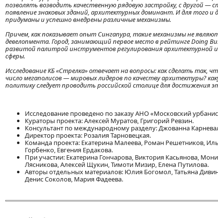
позволять возводить качественную рядовую застройку, с другой — 
появление знаковых зданий, архитектурных доминант. И для того и д
придуманы и успешно внедрены различные механизмы.
Причем, как показывает опыт Сингапура, такие механизмы не являю
девелопмента. Город, занимающий первое место в рейтинге Doing Bus
развитой палитрой инструментов регулирования архитектурной 
сферы.
Исследование КБ «Стрелка» отвечает на вопросы: как сделать так, ч
число мегаполисов — мировых лидеров по качеству архитектуры? к
политику следует проводить российской столице для достижения э
Исследование проведено по заказу АНО «Московский урбанис
Кураторы проекта: Алексей Муратов, Григорий Ревзин.
Консультант по международному разделу: Джованна Карнева
Директор проекта: Розалия Тарновецкая.
Команда проекта: Екатерина Малеева, Роман Решетников, Ил
Горбенко, Евгения Ердакова.
При участии: Екатерина Гончарова, Виктория Касьянова, Мони
Лясникова, Алексей Щукин, Тимоти Мизир, Елена Путилова.
Авторы отдельных материалов: Юлия Богомол, Татьяна Дивин
Денис Соколов, Мария Фадеева.