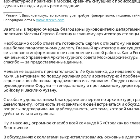
архитектурной практики в Москве, сравнить ситуацию с происходящ
сделать выводы и дать рекомендации.
____________
¹ Ревзин Г. Высокое искусство архитектуры требует фаворитизма, тишины, та
непорядочности //
www.strelka.com
За это мы в первую очередь благодарны руководителю Департамен
политики Москвы Сергею Левкину и главному архитектору столицы 
Необходимо особо отметить готовность Сергея к открытому, не всег
еще более плодотворному диалогу. Главный архитектор внес сущес
смысловое и информационное наполнение нашей работы. Как и Евг
начальник Управления Архитектурного совета Москомархитектуры.
спасибо — за предоставленные данные.
Нельзя не выразить признательность Ие Кузьменко, до недавнего 
МУФ. Ее энтузиазм по поводу усиления роли архитектурной пробле
серьезно способствовал продвижению исследования. Следует сказа
руководителям Форума — генеральному и программному директо
Бойкову и Василию Аузану.
С особым удовольствием благодарим экспертов по архитектуре, гра
девелопменту. Готовность этих занятых людей встречаться и обсуж
вопросы подтвердила нашу убежденность, что тема, которой мы за
действительно актуальна.
Ну и наконец, огромное спасибо всей команде КБ «Стрелка» во глав
Леонтьевым.
В обсуждениях с коллегами выкристаллизовались основные идеи эт