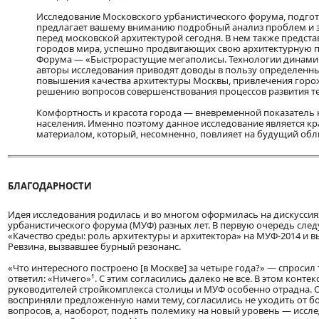
Исследование Московского урбанистического форума, подгот
предлагает вашему вниманию подробный анализ проблем и з
перед московской архитектурой сегодня. В нем также предст
городов мира, успешно продвигающих свою архитектурную п
Форума — «Быстрорастущие мегаполисы. Технологии динами
авторы исследования приводят доводы в пользу определенн
повышения качества архитектуры Москвы, привлечения горо
решению вопросов совершенствования процессов развития т
Комфортность и красота города — вневременной показатель 
населения. Именно поэтому данное исследование является к
материалом, который, несомненно, повлияет на будущий обл
БЛАГОДАРНОСТИ
Идея исследования родилась и во многом оформилась на дискуссия
урбанистического форума (МУФ) разных лет. В первую очередь след
«Качество среды: роль архитектуры и архитектора» на МУФ-2014 и 
Ревзина, вызвавшее бурный резонанс.
«Что интересного построено [в Москве] за четыре года?» — спросил 
ответил: «Ничего»¹. С этим согласились далеко не все. В этом конте
руководителей стройкомплекса столицы и МУФ особенно отрадна. 
восприняли предложенную нами тему, согласились не уходить от б
вопросов, а, наоборот, поднять полемику на новый уровень — иссл