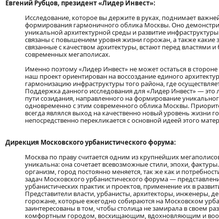
Евгений Рубцов, президент «Лидер Инвест»:
Исследование, которое вы держите в руках, поднимает важн
формирования гармоничного облика Москвы. Оно демонстрир
уникальной архитектурной среды и развитие инфраструктуры
связаны с повышением уровня жизни горожан, а также какие 
связанные с качеством архитектуры, встают перед властями и
современных мегаполисах.
Именно поэтому «Лидер Инвест» не может остаться в стороне
наш проект ориентирован на воссоздание единого архитекту
гармонизацию инфраструктуры того района, где осуществляет
Поддержка данного исследования для «Лидер Инвест» — это
пути созидания, направленного на формирование уникальног
одновременно с этим современного облика Москвы. Приорит
всегда являлся выход на качественно новый уровень жизни г
непосредственно перекликается с основной идеей этого матер
Дирекция Московского урбанистического форума:
Москва по праву считается одним из крупнейших мегаполисов
уникальна: она сочетает всевозможные стили, эпохи, фактуры
организм, город постоянно меняется, так же как и потребност
задач Московского урбанистического форума — представлен
урбанистических практик и проектов, применение их в развит
Представители власти, урбанисты, архитекторы, инженеры, д
горожане, которые ежегодно собираются на Московском урб
заинтересованы в том, чтобы столица не замирала в своем ра
комфортным городом, восхищающим, вдохновляющим и во