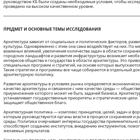
руководством КБ были созданы необходимые условия, чтобы иссле
проведено на высоком качественном уровне.
ПРЕДМЕТ И ОСНОВНЫЕ ТЕМЫ ИССЛЕДОВАНИЯ
Архитектура зависит от социальных и политических факторов, разв
культуры. Одновременно с этим она сама воздействует на них. По 
взаимных влияний, увеличения количества задач в области сохран
городских ландшафтов и развития инфраструктуры возникает необ
интересов общества и государства в области архитектуры. Это прив
специальных программ и стратегий, на основе которых выпускаются
Такие стратегии и программы все чаще собираются в отдельный до
архитектурную политику.
Развитие архитектуры в условиях рынка определяется экономическ
качество архитектуры и связанное с ним качество среды — обществе
приумножение которого может не быть задачей бизнеса. Архитекту
устанавливает государственные приоритеты и стратегические цели. 
защищает общественное благо.
Архитектурная политика — комплекс принципов, целей, задач и фор
которым руководствуются органы власти в процессе сохранения и р
среды. Политика очерчивает интересы государства применительно к
способствует созданию институтов, внедрению инструментов, пом
желаемых результатов.