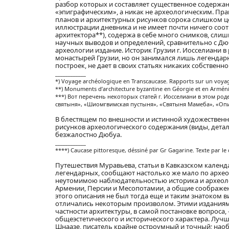
разбор которых и составляет существенное содержан
«эпиграфическим», а никак не археологическим. Пра
планов и архитектурных рисунков сорока слишком цер
иллюстрации дневника и не имеет почти ничего соот
архитектора**), содержа в себе много снимков, слиш
научных выводов и определений, сравнительно с Дюб
археологии издание. Историк Грузии г. Иосселиани в
монастырей Грузии, но он занимался лишь легенда
построек, не дает в своих статьях никаких собственн
____________
*) Voyage archéologique en Transcaucase. Rapports sur un voyag
**) Monuments d’architecture byzantine en Géorgie et en Arménie
***) Вот перечень некоторых статей г. Иосселиани в этом ро
святыня», «Шиомгвимская пустыня», «Святыня Мамеба», «Опис
В блестящем по внешности и истинной художественн
рисунков археологического содержания (виды, детал
безжалостно Дюбуа.
____________
****) Caucase pittoresque, déssiné par Gr Gagarine. Texte par le 
Путешествия Муравьева, статьи в Кавказском календ
легендарных, сообщают настолько же мало по архе
неутомимою наблюдательностью историка и археолог
Армении, Персии и Месопотамии, а общие соображения 
этого описания не был тогда еще и таким знатоком в
отличались некоторым произволом. Этими изданиями
частности архитектуры, в самой постановке вопроса
общеэстетического и исторического характера. Лучш
Шнаазе, писатель крайне остроумный и точный; наоб