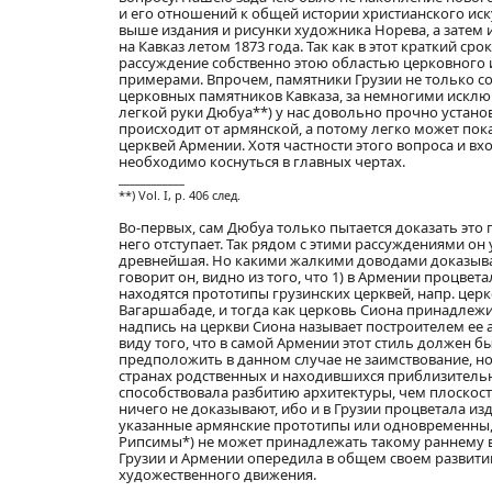
и его отношений к общей истории христианского ис
выше издания и рисунки художника Норева, а затем 
на Кавказ летом 1873 года. Так как в этот краткий с
рассуждение собственно этою областью церковного и
примерами. Впрочем, памятники Грузии не только сос
церковных памятников Кавказа, за немногими исключ
легкой руки Дюбуа**) у нас довольно прочно установ
происходит от армянской, а потому легко может пок
церквей Армении. Хотя частности этого вопроса и вх
необходимо коснуться в главных чертах.
____________
**) Vol. I, p. 406 след.
Во-первых, сам Дюбуа только пытается доказать это
него отступает. Так рядом с этими рассуждениями он
древнейшая. Но какими жалкими доводами доказывае
говорит он, видно из того, что 1) в Армении процветала
находятся прототипы грузинских церквей, напр. церко
Вагаршабаде, и тогда как церковь Сиона принадлежит
надпись на церкви Сиона называет построителем ее а
виду того, что в самой Армении этот стиль должен б
предположить в данном случае не заимствование, н
странах родственных и находившихся приблизительн
способствовала разбитию архитектуры, чем плоскос
ничего не доказывают, ибо и в Грузии процветала издр
указанные армянские прототипы или одновременны, и
Рипсимы*) не может принадлежать такому раннему вр
Грузии и Армении опередила в общем своем развитии 
художественного движения.
____________