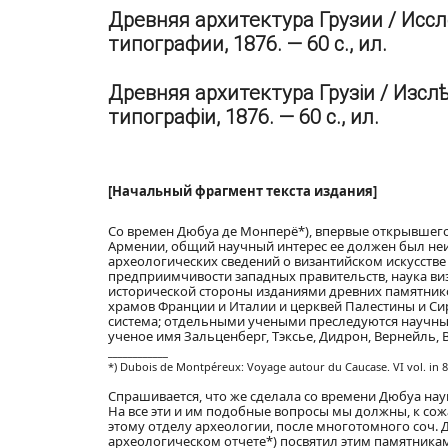
Древняя архитектура Грузии / Иссл
типографии, 1876. — 60 с., ил.
Древняя архитектура Грузіи / Изсл
типографіи, 1876. — 60 с., ил.
[Начальный фрагмент текста издания]
Со времен Дюбуа де Монперё*), впервые открывшего
Армении, общий научный интерес ее должен был неиз
археологических сведений о византийском искусств
предприимчивости западных правительств, наука ви
исторической стороны изданиями древних памятнико
храмов Франции и Италии и церквей Палестины и Си
система; отдельными учеными преследуются научные 
ученое имя Зальценберг, Тэксье, Дидрон, Вернейль, 
____________
*) Dubois de Montpéreux: Voyage autour du Caucase. VI vol. in 8, 2
Спрашивается, что же сделала со времени Дюбуа нау
На все эти и им подобные вопросы мы должны, к сож
этому отделу археологии, после многотомного соч. Д
археологическом отчете*) посвятил этим памятникам