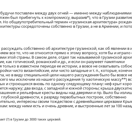
к, будучи поставлен между двух огней — именно между наблюдениями
жен был прибегнуть к компромиссу, выразив*), что в Грузии развитие
ии. Но общеупотребительный термин «грузинская архитектура» рожде
хитектуры сосредоточены собственно в Грузии, а не в Армении, и пот
 рассуждать собственно об архитектуре грузинской, как об явлении в 
няем все то, что не относится прямо к этому вопросу, хотя бы и играл
и этой страны. В самом деле, отдел так называемой грузинской архи
е, как готический, романский и др., и если он разумеет памятники
 только в известном периоде ее истории, а вовсе не охватывать собою
йки чисто византийские, или чисто западные и т. п., которые, конечн
па, но в виду специальной цели нашего рассуждения было бы вовсе н
 всего мы исключим из нашего рассуждения ту хаотическую массу**) в
нных и строющихся вновь по одному следующему плану: неф крыт кор
тся наружу; два входа, с западной и южной стороны; крыша двускатна
крашения и рельефные кресты видны над дверями и пр. Выло бы изли
к глубокой древности, к разряду первобытных построек, собственно
вительно, интересны своим тождеством с древнейшими церквами Крым
м: между ними есть и очень древние, и выстроенные лет за 100 назад
ает (?) в Грузии до 3000 таких церквей.