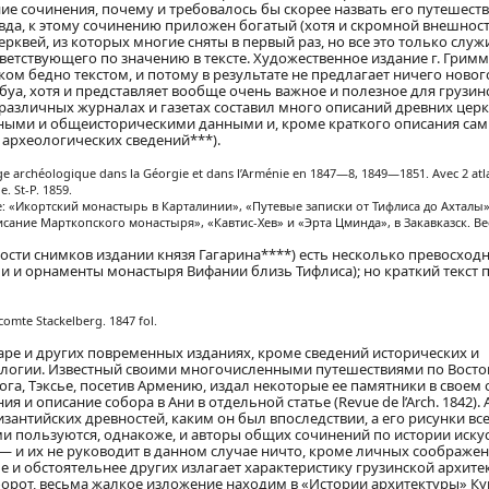
ие сочинения, почему и требовалось бы скорее назвать его путешест
вда, к этому сочинению приложен богатый (хотя и скромной внешност
квей, из которых многие сняты в первый раз, но все это только служи
ветствующего по значению в тексте. Художественное издание г. Гримм
ком бедно текстом, и потому в результате не предлагает ничего новог
уа, хотя и представляет вообще очень важное и полезное для грузин
 различных журналах и газетах составил много описаний древних церк
рными и общеисторическими данными и, кроме краткого описания са
о археологических сведений***).
e archéologique dans la Géorgie et dans l’Arménie en 1847—8, 1849—1851. Avec 2 atla
. St-P. 1859.
де: «Икортский монастырь в Карталинии», «Путевые записки от Тифлиса до Ахталы»
ание Марткопского монастыря», «Кавтис-Хев» и «Эрта Цминда», в Закавказск. Вес
ости снимков издании князя Гагарина****) есть несколько превосход
и и орнаменты монастыря Вифании близь Тифлиса); но краткий текст 
comte Stackelberg. 1847 fol.
аре и других повременных изданиях, кроме сведений исторических и
ологии. Известный своими многочисленными путешествиями по Восто
а, Тэксье, посетив Армению, издал некоторые ее памятники в своем
и описание собора в Ани в отдельной статье (Revue de l’Arch. 1842). 
изантийских древностей, каким он был впоследствии, а его рисунки вс
 пользуются, однакоже, и авторы общих сочинений по истории искус
, — и их не руководит в данном случае ничто, кроме личных соображе
е и обстоятельнее других излагает характеристику грузинской архите
орот, весьма жалкое изложение находим в «Истории архитектуры» Ку