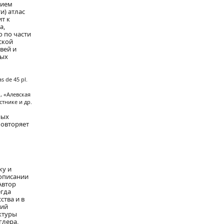
вием
и) атлас
т к
а,
о по части
ской
вей и
мых
s de 45 pl.
, «Алевская
тнике и др.
ных
повторяет
ку и
 описании
Автор
егда
ства и в
ний
ктуры
глера,