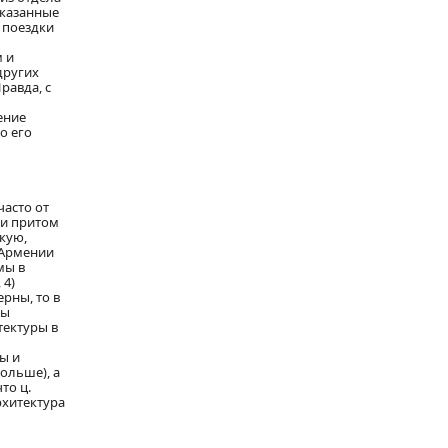
указанные
 поездки
м и
других
равда, с
ение
о его
часто от
 и притом
кую,
в Армении
мы в
 4)
рны, то в
бы
тектуры в
ы и
больше), а
то ц.
рхитектура