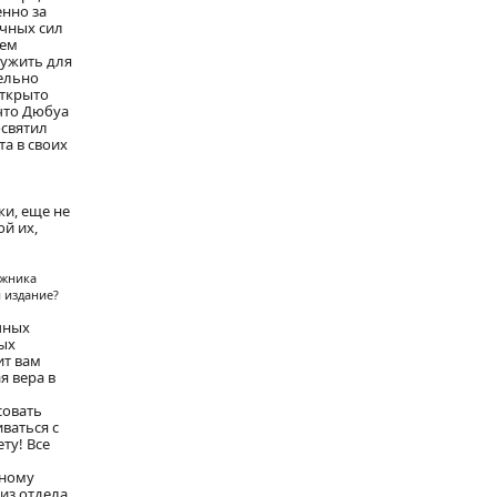
енно за
учных сил
жем
лужить для
тельно
открыто
что Дюбуа
освятил
та в своих
ки, еще не
ой их,
ожника
и издание?
чных
ных
ит вам
я вера в
совать
ваться с
ту! Все
сному
из отдела