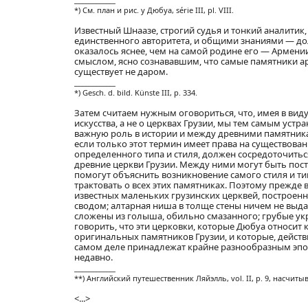
*) См. план и рис. у Дюбуа, série III, pl. VIII.
Известный Шнаазе, строгий судья и тонкий аналити
единственного авторитета, и общими знаниями — дол
оказалось яснее, чем на самой родине его — Армен
смыслом, ясно сознававшим, что самые памятники ар
существует не даром.
____________
*) Gesch. d. bild. Künste III, p. 334.
Затем считаем нужным оговориться, что, имея в виду
искусства, а не о церквах Грузии, мы тем самым устра
важную роль в истории и между древними памятникам
если только этот термин имеет права на существовани
определенного типа и стиля, должен сосредоточиться
древние церкви Грузии. Между ними могут быть постро
помогут объяснить возникновение самого стиля и ти
трактовать о всех этих памятниках. Поэтому прежде
известных маленьких грузинских церквей, построе
сводом; алтарная ниша в толще стены ничем не выдае
сложены из голыша, обильно смазанного; грубые у
говорить, что эти церковки, которые Дюбуа относит 
оригинальных памятников Грузии, и которые, дейст
самом деле принадлежат крайне разнообразным эпоха
недавно.
____________
**) Английский путешественник Ляйэлль, vol. II, p. 9, насчитыв
<...>