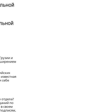
альной
альной
Грузии и
асширением
ийских
 известная
и себе
о отдела?
даний по
 в своем
 подписям,