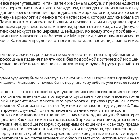
се перепутавшего. И так, за тем же самым Дюбуа, и притом единств
нских церковных памятников. Между тем, не входя в анализ личных на
издании своего сочинения преподавал даже археологию, мы легко мо
я наука археологии именно в той части своей, которая должна была с
. Памятники этого искусства были или неизвестны, или неудовлетвори
ко всем средневековым памятникам, кроме готических, а сам Дюбуа 
тийском искусстве по церквам Швейцарии. Ко всему этому прибавим, 
мятники кавказского побережья и Мингрелии, с чего начал и чему п
узию, Кахетию и пр. уделил относительно мало времени, а равно и мес
рузинской архитектуре далеко не может соответствовать требованиям
и роскошные издания памятников, без подробной критической их оцен
само по себе полезное, но оно должно идти рука об руку с разработк
).
адемии Художеств) были архитектурные рисунки и планы грузинских церквей худ
ринадлежат Академии, то почему бы не поручить кому-либо из учеников ее текст 
пасность, — что он способствует укоренению неправильных или ненау
аются диллетантизмом; пользуясь отсутствием критики и всяких точ
рий. Спросите даже присяжного археолога о церквах Грузии: он ответ
янет Юстиниана, начнет от IV, V века и не захочет идти далее X. Така
, впрочем, случаях) почтительное внимание к ним и пытливость
ю попытки критического отношения в науке молодой, ищущей заинтере
дования. Как часто именно в кавказской археологии приходится сталки
тника или, вообще говоря, с суеверным отношением к самому предме
авдать появление статьи, которая, хотя и задумана, сравнительно, с
 первую попытку обобщить археологические данные по столь интере
материала, но систематический обзор известного, исторический анал