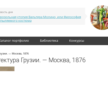
вость дня
розольная утопия Вальтера Молино, или Философия
апыляемого костюма
Каталог портфолио
Библиотека
Конкурсы
рузии. — Москва, 1876
тектура Грузии. — Москва, 1876