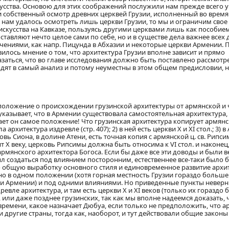
кусства. Основою для этих соображений послужили нам прежде всего 
и собственный осмотр древних церквей Грузии, исполненный во время
рок нам удалось осмотреть лишь церкви Грузии, то мы и ограничим свое
скусства на Кавказе, пользуясь другими церквами лишь как пособие
тавляют нечто целое сами по себе, но и в существе дела важнее всех 
ениями, как напр. Пицунда в Абхазии и некоторые церкви Армении. П
илось мнение о том, что архитектура Грузии вполне зависит и прямо
азаться, что во главе иcследования должно быть поставлено раcсмотр
одят в самый анализ и потому неуместны в этом общем предисловии, н
 положение о происхождении грузинской архитектуры от армянской и 
 указывает, что в Армении существовала самостоятельная архитектура,
т он самое положение! Что грузинская архитектура копирует армянс
 архитектура издревле (стр. 407); 2) в ней есть церкви X и XI стол.; 3) 
вь Сиона, в долине Атени, есть точная копия с армянской ц. св. Рипси
 X веку, церковь Рипсимы должна быть относима к VI стол. и наконец,
рмянского архитектора Богоса. Если бы даже все эти доводы и были ве
ыл создаться под влиянием посторонним, естественнее все-таки было 
о общую выработку основного стиля и единовременное развитие архи
о в одном положении (хотя горная местность Грузии гораздо больше
ти Армении) и под одними влияниями. Но приведенные пункты неверн
евле архитектура, и там есть церкви X и XI веков (только их гораздо 
ли даже позднее грузинских, так как мы вполне надеемся доказать, ч
емени, какое назначает Дюбуа, если только не предположить, что а
другие страны, тогда как, наоборот, и тут действовали общие законы