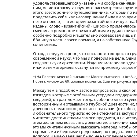
удовольствовавшегося указанными соображениями и в
ним, остается заслуга научного рассмотрения грузи
этого всестороннего путешественника, который по 
представить себе, как несовершенна была в его врем
него основою, — в истории византийского искусства
изданы; слово «византийский» широко применялось 
смешивал романское с византийским и судил о визан
особенно подробно и тщательно исследовал лишь па
бо́льшую часть своего времени, а на собственную Гр
сочинениях.
Отсюда следует a priori, что постановка вопроса о г
современной науки, что́ мы и поверим на деле. Одн
создают науки археологии. Издание материалов дело 
иначе эти материалы останутся по прежнему сырьем*
____________
*) На Политехнической выставке в Москве выставлены (от Ак
Норева, числом до 60, сколько помнится. Если эти рисунки п
Между тем в подобном застое вопроса есть и своя о
взглядов, которые с особенным усердием поддержив
сведений, он распложает тогда особенно много суеве
восторженными отзывами о глубокой древности их, пом
древность памятников, конечно, вызывает (в особых
любознательного туриста; но она стесняет зачасту
читателя достоинствами самого предмета, а не иссле
этим желанием возвысить древностию значение памя
это мы считали нужным высказать наперед, чтобы опр
скромными и бедными средствами, но представляет
вопросу. Нашею задачею было не накопление нового 