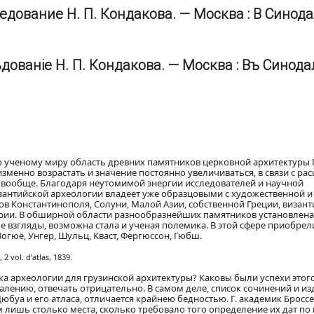
едование Н. П. Кондакова. — Москва : В Синод
ѣдованіе Н. П. Кондакова. — Москва : Въ Синод
 ученому миру область древних памятников церковной архитектуры 
менно возрастать и значение постоянно увеличиваться, в связи с р
е вообще. Благодаря неутомимой энергии исследователей и научной
зантийской археологии владеет уже образцовыми с художественной и
в Константинополя, Солуни, Малой Азии, собственной Греции, визант
рии. В обширной области разнообразнейших памятников установлена
взгляды, возможна стала и ученая полемика. В этой сфере приобрел
Вогюё, Унгер, Шульц, Кваст, Фергюссон, Гюбш.
 vol. d’atlas, 1839.
ка археологии для грузинской архитектуры? Каковы были успехи этог
алению, отвечать отрицательно. В самом деле, список сочинений и из
юбуа и его атласа, отличается крайнею бедностью. Г. академик Броссе
 лишь столько места, сколько требовало того определение их дат по