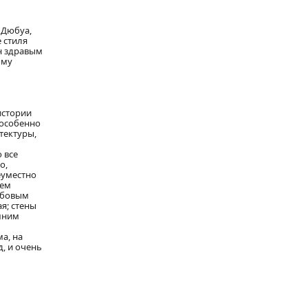
 Дюбуа,
 стиля
н здравым
ому
истории
о особенно
тектуры,
 все
о,
еуместно
сем
обовым
я; стены
шним
а, на
, и очень