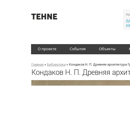
Но
Аэ
н
О проекте
События
Объекты
Главная
»
Библиотека
» Кондаков Н. П. Древняя архитектура Г
Кондаков Н. П. Древняя архи