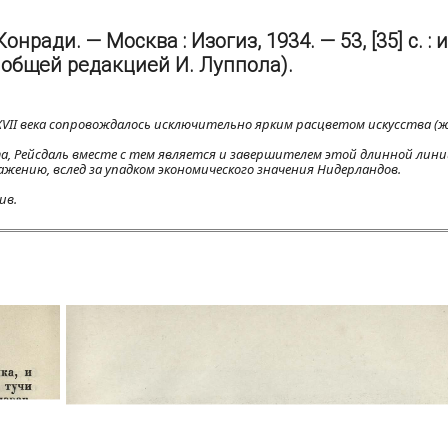
нради. — Москва : Изогиз, 1934. — 53, [35] с. : и
 общей редакцией И. Луппола).
VII века сопровождалось исключительно ярким расцветом искусства (ж
а, Рейсдаль вместе с тем является и завершителем этой длинной лин
ению, вслед за упадком экономического значения Нидерландов.
ив.