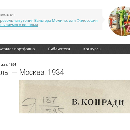
вость дня
розольная утопия Вальтера Молино, или Философия
апыляемого костюма
Каталог портфолио
Библиотека
Конкурсы
сква, 1934
аль. — Москва, 1934