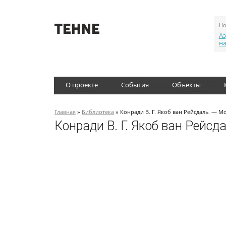
Но
Аэ
н
О проекте
События
Объекты
Главная
»
Библиотека
» Конради В. Г. Якоб ван Рейсдаль. — Мо
Конради В. Г. Якоб ван Рейсд