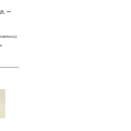
л. —
ивописи).
ии