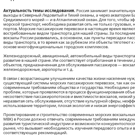
Актуальность темы исследования.
Россия занимает значительну
выходы в Северный Ледовитый и Тихий океаны, а через акватории Б
Средиземного морей — и в Атлантический океан. Для того, чтобы э
морской транспорт, необходима развитая сеть не только грузовых, 
портов. Морские пассажирские перевозки в настоящее время являю
востребованным видом транспорта для нашей страны. За последние
вокзалы России развивались, в основном, как пункты пересадки па
виды транспорта, в то время как за рубежом эти объекты тяготеют 
основе многофункциональных городских комплексов.
Железнодорожный, авиационный, автомобильный виды транспорт
развитие в нашей стране. Им соответствует отработанная в течении 
объектов, предназначенная для обслуживания пассажиров — вокз
железнодорожные, аэропорты и т. д.
В связи с возрастающим улучшением качества жизни население нуж
существующей системы морских пассажирских перевозок, так как он
современным требованиям общества и государства. Необходимо р
проблем, которые проявляются в процессе функционирования объек
несоответствие пассажиропотоков и вместимости вокзалов, низкий 
неразвитая сеть обслуживания, отсутствие культурной сферы, неэф
использование территории, плохая экология и низкая энергоэффект
Проектирование и строительство современных морских вокзальных
МВК) в России должно отвечать современным требованиям междун
развития туристической индустрии и возможности конкурентоспос
рынке, что вызывает необходимость изучения передового опыта и 
соответствующих рекомендаций.