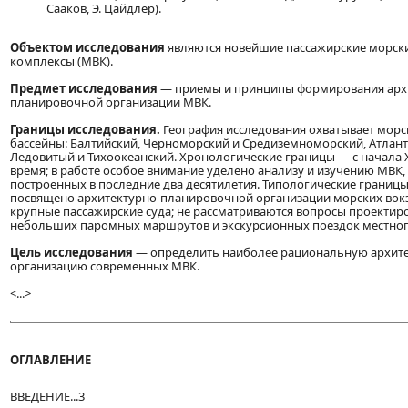
Сааков, Э. Цайдлер).
Объектом исследования
являются новейшие пассажирские морск
комплексы (МВК).
Предмет исследования
— приемы и принципы формирования арх
планировочной организации МВК.
Границы исследования.
География исследования охватывает морс
бассейны: Балтийский, Черноморский и Средиземноморский, Атлан
Ледовитый и Тихоокеанский. Хронологические границы — с начала 
время; в работе особое внимание уделено анализу и изучению МВК
построенных в последние два десятилетия. Типологические границ
посвящено архитектурно-планировочной организации морских во
крупные пассажирские суда; не рассматриваются вопросы проектир
небольших паромных маршрутов и экскурсионных поездок местног
Цель исследования
— определить наиболее рациональную архит
организацию современных МВК.
<...>
ОГЛАВЛЕНИЕ
ВВЕДЕНИЕ...3