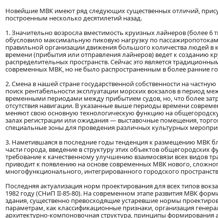
Новейшие МВК имеют ряд следующих существенных отличий, прис
построенным несколько десятилетий назад.
1. Значительно возросла вместимость круизных лайнеров (более 6 ты
обусловило максимальную пиковую нагрузку по пассажиропотокам
правильной организации движения большого количества людей в к
времени (прибытия или отправления лайнеров) ведет к созданию к
распределительных пространств. Сейчас это является традиционн
современных МВК, но не было распространенным в более ранние го
2. Смена в нашей стране государственной собственности на частную
поиск рентабельности эксплуатации морских вокзалов в период 
временными периодами между прибытием судов, но, что более зат
отсутствия навигации. В указанные выше периоды времени совреме
меняют свою основную технологическую функцию на общегородску
залах регистрации или ожидания — выставочные помещения, торго
специальные зоны для проведения различных культурных меропри
3. Наметившаяся в последние годы тенденция к размещению МВК б
части города, введение в структуру этих объектов общегородских фу
требование к качественному улучшению взаимосвязи всех видов тра
приводит к появлению на основе современных МВК нового, сложно
многофункционального, интегрированного городского пространств
Последняя актуализация норм проектирования для всех типов вокз
1982 году (СНиП II-85-80). На современном этапе развития МВК фор
здания, существенно превосходящие устаревшие нормы проектиров
параметрам, как классификационные признаки, организация генера
архитектурно-компоновочная структура, принципы формирования 