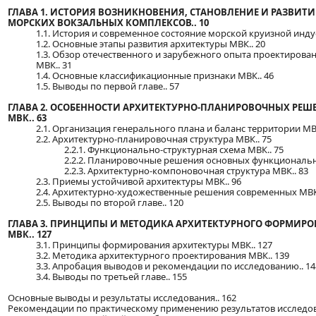
ГЛАВА 1. ИСТОРИЯ ВОЗНИКНОВЕНИЯ, СТАНОВЛЕНИЕ И РАЗВИТИ
МОРСКИХ ВОКЗАЛЬНЫХ КОМПЛЕКСОВ.. 10
1.1. История и современное состояние морской круизной индус
1.2. Основные этапы развития архитектуры МВК.. 20
1.3. Обзор отечественного и зарубежного опыта проектирован
МВК.. 31
1.4. Основные классификационные признаки МВК.. 46
1.5. Выводы по первой главе.. 57
ГЛАВА 2. ОСОБЕННОСТИ АРХИТЕКТУРНО-ПЛАНИРОВОЧНЫХ РЕ
МВК.. 63
2.1. Организация генерального плана и баланс территории МВК
2.2. Архитектурно-планировочная структура МВК.. 75
2.2.1. Функционально-структурная схема МВК.. 75
2.2.2. Планировочные решения основных функциональн
2.2.3. Архитектурно-компоновочная структура МВК.. 83
2.3. Приемы устойчивой архитектуры МВК.. 96
2.4. Архитектурно-художественные решения современных МВК.
2.5. Выводы по второй главе.. 120
ГЛАВА 3. ПРИНЦИПЫ И МЕТОДИКА АРХИТЕКТУРНОГО ФОРМИР
МВК.. 127
3.1. Принципы формирования архитектуры МВК.. 127
3.2. Методика архитектурного проектирования МВК.. 139
3.3. Апробация выводов и рекомендации по исследованию.. 14
3.4. Выводы по третьей главе.. 155
Основные выводы и результаты исследования.. 162
Рекомендации по практическому применению результатов исследова