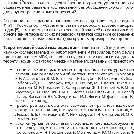
вокзалов. Это позволяет выделить вопросы архитектурного проект
отдельное направление исследования, без обобщения схожих поло
для других транспортных сооружений.
Актуальность выбранного направления исследования подтверждает
ФГУП «Росморпорт» «Стратегии развития морской портовой инфраст
года» [5], в котором указано, что основной задачей по развитию ин
обеспечения пассажирских перевозок является создание современн
пассажирского терминала в каждом крупном приморском городе.
Теоретической базой исследования
является целый ряд отечест
научно-исследовательских работ. Изучение материалов, прямо или 
проектированием МВК, позволяет выделить три группы исследовани
теоретический и фактологический материал, связанный с транспор
теоретические и практические вопросы по архитектурной ти
вокзальных комплексов и общественно-транспортных узлов (ав
З. В. Азаренкова, В. М. Батырев, Г. Е. Голубев, В. П. Дахно, В. Джон
Заблоцкий, Г. П. Запорожцев, Б. В. Ионов, М. Н. Канунников, С. Б
Кожевин, М. В. Комский, С. Кондрашина, Ф. П. Кочнев, А. В. Мош
Муссави, С. И. Орешкин, М. Г. Писков, В. И. Плоткин, Б. Ф. Сереб
Ш. Тер-Восканян, Ю. А. Федутинов, И. Г. Явейн, М. фон Геркан, В
Фостер, З. Хадид);
градостроительные аспекты размещения транспортных объек
(авторы: Б. И. Бердник, В. Р. Вучик, В. Л. Глазычев, А. Э. Гутнов, А.
Лежава, В. Е. Ляхницкий, В. Ф. Никифоров, Г. Н. Смирнов, И. М. 
Смыковская);
архитектурная типология многофункциональных сооружений 
Н. С. Белоусова, А. В. Боков, А. Л. Гельфонд, Г. Ф. Горшкова, Н. В. 
Колесников, Н. Н. Коршунова, Б. Мейтленд, А. Ю. Мурунов, Б. Ф. 