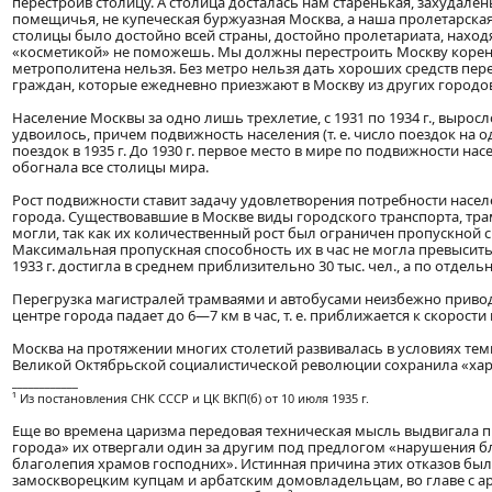
перестроив столицу. А столица досталась нам старенькая, захудале
помещичья, не купеческая буржуазная Москва, а наша пролетарска
столицы было достойно всей страны, достойно пролетариата, наход
«косметикой» не поможешь. Мы должны перестроить Москву коренн
метрополитена нельзя. Без метро нельзя дать хороших средств пе
граждан, которые ежедневно приезжают в Москву из других городо
Население Москвы за одно лишь трехлетие, с 1931 по 1934 г., выросло
удвоилось, причем подвижность населения (т. е. число поездок на одн
поездок в 1935 г. До 1930 г. первое место в мире по подвижности н
обогнала все столицы мира.
Рост подвижности ставит задачу удовлетворения потребности насел
города. Существовавшие в Москве виды городского транспорта, тра
могли, так как их количественный рост был ограничен пропускной 
Максимальная пропускная способность их в час не могла превысить 1
1933 г. достигла в среднем приблизительно 30 тыс. чел., а по отдель
Перегрузка магистралей трамваями и автобусами неизбежно привод
центре города падает до 6—7 км в час, т. е. приближается к скорости
Москва на протяжении многих столетий развивалась в условиях тем
Великой Октябрьской социалистической революции сохранила «хара
____________
¹ Из постановления СНК СССР и ЦК ВКП(б) от 10 июля 1935 г.
Еще во времена царизма передовая техническая мысль выдвигала п
города» их отвергали один за другим под предлогом «нарушения б
благолепия храмов господних». Истинная причина этих отказов был
замоскворецким купцам и арбатским домовладельцам, во главе с а