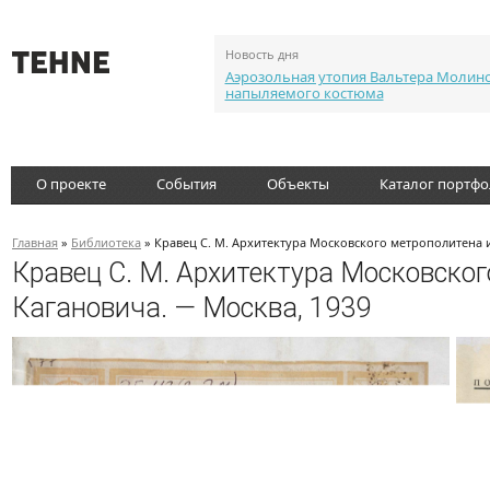
Новость дня
Аэрозольная утопия Вальтера Молин
напыляемого костюма
О проекте
События
Объекты
Каталог портф
Главная
»
Библиотека
» Кравец С. М. Архитектура Московского метрополитена и
Кравец С. М. Архитектура Московског
Кагановича. — Москва, 1939