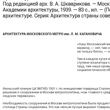
Под редакцией арх. В. А. Шкварикова. — Мос
Академии архитектуры, 1939. — 83 с., ил. — 
архитектуре. Серия: Архитектура страны совет
АРХИТЕКТУРА МОСКОВСКОГО МЕТРО им. Л. М. КАГАНОВИЧА
«Наш Московский мет
мрамор, — нет, там н
не только бетон, — н
Там в каждом куске 
ступени эскалатора 
труд, там наша кров
социалистическое о
Июньский пленум ЦК ВКП(б) 1931 г. по инициативе товарища Сталин
решение о сооружении в Москве метрополитена, «как главного ср
людских перевозок».
Необходимость сооружения в Москве метрополитена была продиктов
столица Страны социализма. Это как нельзя лучше выразил товарищ 