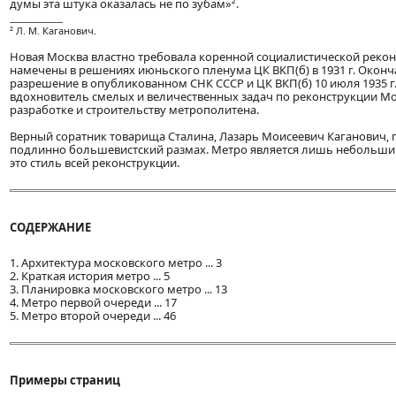
думы эта штука оказалась не по зубам»².
____________
² Л. М. Каганович.
Новая Москва властно требовала коренной социалистической рекон
намечены в решениях июньского пленума ЦК ВКП(б) в 1931 г. Оконч
разрешение в опубликованном СНК СССР и ЦК ВКП(б) 10 июля 1935 
вдохновитель смелых и величественных задач по реконструкции М
разработке и строительству метрополитена.
Верный соратник товарища Сталина, Лазарь Моисеевич Каганович, 
подлинно большевистский размах. Метро является лишь небольшим
это стиль всей реконструкции.
СОДЕРЖАНИЕ
1. Архитектура московского метро ... 3
2. Краткая история метро ... 5
3. Планировка московского метро ... 13
4. Метро первой очереди ... 17
5. Метро второй очереди ... 46
Примеры страниц