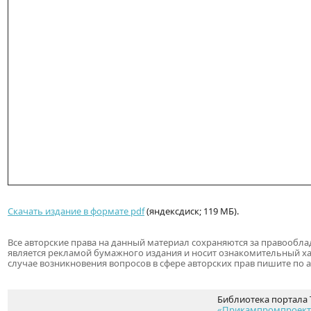
Скачать издание в формате pdf
(яндексдиск; 119 МБ).
Все авторские права на данный материал сохраняются за правообл
является рекламой бумажного издания и носит ознакомительный х
случае возникновения вопросов в сфере авторских прав пишите по 
Библиотека портала 
«Прикампромпроект