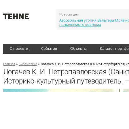
Новость дня
Аэрозольная утопия Вальтера Молин
напыляемого костюма
О проекте
События
Объекты
Каталог портф
Главная
»
Библиотека
» Логачев К. И. Петропавловская (Санкт-Петербургская) к
Логачев К. И. Петропавловская (Санкт
Историко-культурный путеводитель. —