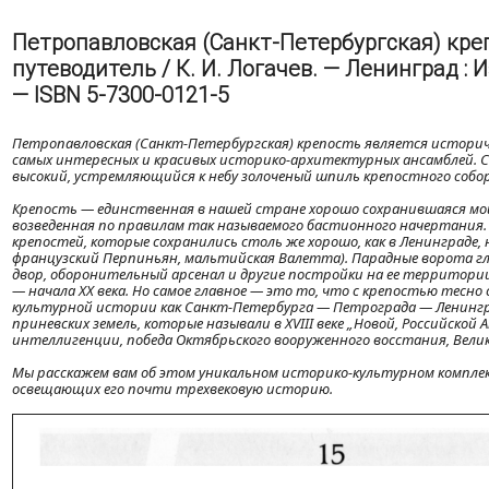
Петропавловская (Санкт-Петербургская) кре
путеводитель / К. И. Логачев. — Ленинград : И
— ISBN 5-7300-0121-5
Петропавловская (Санкт-Петербургская) крепость является историчес
самых интересных и красивых историко-архитектурных ансамблей. С к
высокий, устремляющийся к небу золоченый шпиль крепостного собо
Крепость — единственная в нашей стране хорошо сохранившаяся м
возведенная по правилам так называемого бастионного начертания.
крепостей, которые сохранились столь же хорошо, как в Ленинграде, н
французский Перпиньян, мальтийская Валетта). Парадные ворота г
двор, оборонительный арсенал и другие постройки на ее территори
— начала XX века. Но самое главное — это то, что с крепостью тесн
культурной истории как Санкт-Петербурга — Петрограда — Ленинград
приневских земель, которые называли в XVIII веке „Новой, Российско
интеллигенции, победа Октябрьского вооруженного восстания, Велик
Мы расскажем вам об этом уникальном историко-культурном комплек
освещающих его почти трехвековую историю.