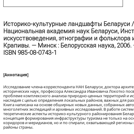
Историко-культурные ландшафты Беларуси / А
Национальная академия наук Беларуси, Инс
искусствоведения, этнографии и фольклора 
Крапивы. — Минск : Белорусская наука, 2006. — 
ISBN 985-08-0743-1
[Аннотация]
Исследование члена-корреспондента НАН Беларуси, доктора архите
исторических наук, профессора Александра Ивановича Локотко по
проблеме комплексного анализа природно-ценных территорий и и
наследия с целью определения локальных районов, важных для разв
Книга написана на основе обширных новых данных, собранных авто
многолетних экспедиций и архивных исследований. В работе систе
теоретические аспекты историко-культурного районирования Белар
концепция формирования инфраструктуры туризма не только на ос
коридоров и меридианов, но и по спирали, охватывающей регионы
районы страны.