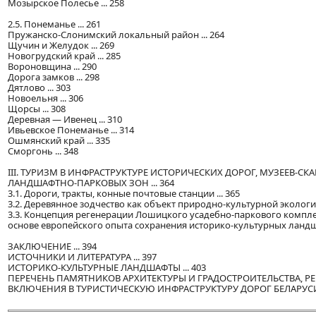
Мозырское Полесье ... 258
2.5. Понеманье ... 261
Пружанско-Слонимский локальный район ... 264
Щучин и Желудок ... 269
Новогрудский край ... 285
Вороновщина ... 290
Дорога замков ... 298
Дятлово ... 303
Новоельня ... 306
Щорсы ... 308
Деревная — Ивенец ... 310
Ивьевское Понеманье ... 314
Ошмянский край ... 335
Сморгонь ... 348
III. ТУРИЗМ В ИНФРАСТРУКТУРЕ ИСТОРИЧЕСКИХ ДОРОГ, МУЗЕЕВ-СК
ЛАНДШАФТНО-ПАРКОВЫХ ЗОН ... 364
3.1. Дороги, тракты, конные почтовые станции ... 365
3.2. Деревянное зодчество как объект природно-культурной экологии 
3.3. Концепция регенерации Лошицкого усадебно-паркового комплек
основе европейского опыта сохранения историко-культурных ландша
ЗАКЛЮЧЕНИЕ ... 394
ИСТОЧНИКИ И ЛИТЕРАТУРА ... 397
ИСТОРИКО-КУЛЬТУРНЫЕ ЛАНДШАФТЫ ... 403
ПЕРЕЧЕНЬ ПАМЯТНИКОВ АРХИТЕКТУРЫ И ГРАДОСТРОИТЕЛЬСТВА, 
ВКЛЮЧЕНИЯ В ТУРИСТИЧЕСКУЮ ИНФРАСТРУКТУРУ ДОРОГ БЕЛАРУСИ .