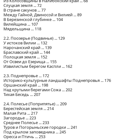
Из Колосовщины в Налибокский край ... 68
Слуцкая земля ... 72
В стране сакунов ... 77
Между Гайной, Двиносой и Вилией ... 89
В Березинской глубинке ... 104
Вилейщина ... 107
Мядельщина ... 118
2.2. Поозерье (Подвинье) ... 129
У истоков Вилии ... 132
Нарочанский край ... 139
Браславский край ... 144
Полоцкая земля ... 152
От Освеи до Езерища ... 155
Извилистым берегом Каспли ... 162
2.3. Поднепровье ... 172
Историко-культурные ландшафты Поднепровья ... 176
Оршанский край ... 198
Над крутыми берегами Сожа ... 202
Тихая Беседь ... 207
2.4. Полесье (Поприпятье) ... 209
Берестейская земля ... 214
Малая Рита ... 217
Загородье ... 223
Среднее Полесье ... 233
Туров и Погорыньские городки ... 241
Под крылом заповедника ... 245
Оресса и Птичь ... 253