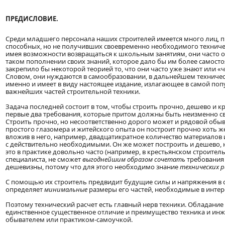
ПРЕДИСЛОВИЕ.
Среди младшего персонала наших строителей имеется много лиц, 
способных, но не получивших своевременно необходимого техниче
имея возможности возвращаться к школьным занятиям, они часто 
таком пополнении своих знаний, которое дало бы им более самосто
закрепило бы некоторой теорией то, что они часто уже знают или «
Словом, они нуждаются в самообразовании, в дальнейшем техниче
именно и имеет в виду настоящее издание, излагающее в самой по
важнейших частей строительной техники.
Задача последней состоит в том, чтобы строить прочно, дешево и 
первые два требования, которые притом должны быть неизменно с
Строить прочно, но несоответственно дорого может и рядовой обыв
простого глазомера и житейского опыта он построит прочно хоть 
вложив в него, например, двадцатикратное количество материалов 
с действительно необходимыми. Он же может построить и дешево, 
это в практике довольно часто (например, в крестьянском строитель
специалиста, не сможет
выгоднейшим образом сочетать
требования
дешевизны, потому что для этого необходимо знание
технических 
С помощью их строитель предвидит будущие силы и напряжения в 
определяет
минимальные
размеры его частей, необходимые в интер
Поэтому технический расчет есть главный нерв техники. Обладание 
единственное существенное отличие и преимущество техника и ин
обывателем или практиком-самоучкой.