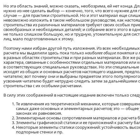
Но эта область знаний, можно сказать, необозрима, ей нет конца. Д
нужно из нее сделать выбор — конечно, того, что всего нужнее для 
случае — для практики строительной. Но и этот материал еще слишк
невозможно изложить в таком небольшом руководстве, как настоя
строительства из различных материалов требуют своих особых прие
своеобразных и необходимых деталей; и собрание всего этого в одн
не только слишком большую, но и трудную, утомительную для сис
лиц, мало подготовленных к этому.
Поэтому нами избран другой путь изложения. Из всех необходимых
расчета мы выделили здесь пока только
наиболее общие понятия и
в разных областях строительства и при разных материалах. Все же 
характера, связанные с особенностями отдельных материалов или к
в соответствующих специальных руководствах. Но эти специальные
исходят из общих и основных расчетов настоящего издания, предп
читателю; вот почему они и выбраны предметом этого популярного
усвоения читателю будет нетрудно следить затем за дальнейшими 
строительства с их особыми расчетами.
В силу этих соображений в настоящее издание включен только сле
Те извлечения из теоретической механики, которые соверше
самых даже основных и элементарных расчетов; это — общее 
законах их равновесия.
Элементарные основы сопротивления материалов и расчета б
Элементы графической статики и ее приложений к расчету ба
Некоторые элементы статики сооружений: устойчивость высо
подпорные стенки и пр.