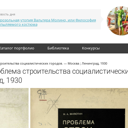
вость дня
розольная утопия Вальтера Молино, или Философия
апыляемого костюма
Каталог портфолио
Библиотека
Конкурсы
троительства социалистических городов. — Москва ; Ленинград, 1930
облема строительства социалистическ
д, 1930