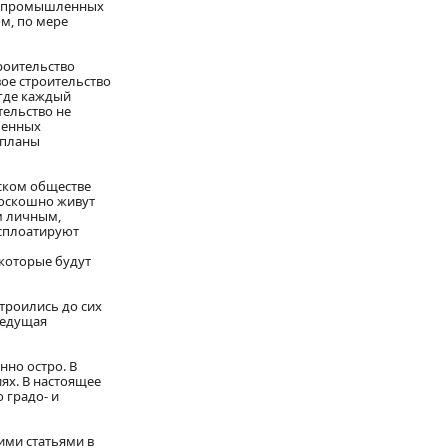
ых промышленных
м, по мере
роительство
вое строительство
 где каждый
тельство не
ленных
 планы
еском обществе
роскошно живут
м личным,
ксплоатируют
 которые будут
троились до сих
ведущая
нно остро. В
ях. В настоящее
 градо- и
ими статьями в