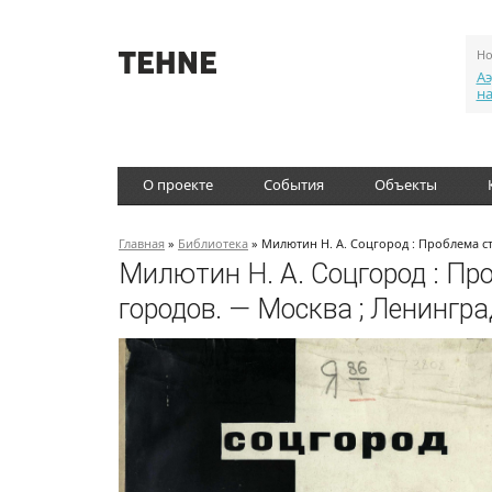
Но
Аэ
н
О проекте
События
Объекты
Главная
»
Библиотека
» Милютин Н. А. Соцгород : Проблема с
Милютин Н. А. Соцгород : Пр
городов. — Москва ; Ленингра