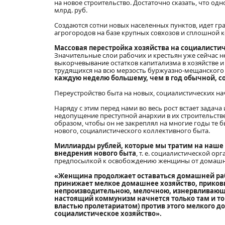
на новое строительство. Достаточно сказать, что о
млрд. руб.
Создаются сотни новых населенных пунктов, идет гр
агрогородов на базе крупных совхозов и сплошной к
Массовая перестройка хозяйства на социалистич
Значительные слои рабочих и крестьян уже сейчас 
выкорчевывание остатков капитализма в хозяйстве и
трудящихся на всю мерзость буржуазно-мещанского
каждую неделю большему, чем в год обычной, с
Переустройство быта на новых, социалистических на
Наряду с этим перед нами во весь рост встает задач
недопущение преступной анархии в их строительств
образом, чтобы он не закреплял на многие годы те 
нового, социалистического коллективного быта.
Миллиарды рублей, которые мы тратим на наше
внедрения нового быта
, т. е. социалистической о
предпосылкой к освобождению женщины от домашнего
«Женщина продолжает оставаться домашней рабын
принижает мелкое домашнее хозяйство, приковыв
непроизводительною, мелочною, изнервливаю
настоящий коммунизм начнется только там и то
властью пролетариатом) против этого мелкого д
социалистическое хозяйство».