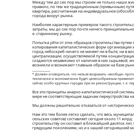
Между тем до сих пор мы строим не только наши жил
правило, по тем же традиционным (привычным) путя
квартира, рассчитанная на индивидуальное (обособл
города вокруг рынка.
Наиболее характерным примером такого строительств
затраты, мы до сих пор почти ничего принципиально н
е. старинному рынку.
Попытка уйти от этих образцов строительства путем
копирования капиталистических форм организации ж
город небоскреб ничего не меняет ни в быте, ни в в
централизации, осуществляемой путем концентрации
создаются независимо от наличия в них сырьевой, эн
возникли и возникают главным образом на базе рынка
____________
* Должен оговориться, что нельзя возражать «вообще» против
технически и экономически будет целесообразным применить
сейчас особо крупных городах при их реконструкции, т. е. 
Все эти принципы анархо-капиталистической систем
мере не соответствующие задачам переустройства на
Мы должны решительно отказаться от «исторического
Нам это тем более легко сделать, что весь муниципа
сельских советов) составляет сегодня около 11 млрд
строительству он составит в ближайший десяток ле
грядущим поколениям, но и к нашей сегодняшней мо