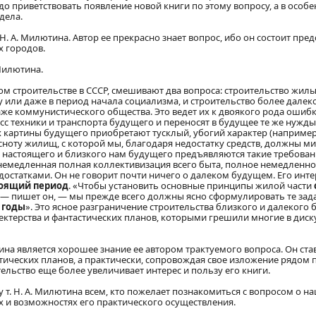
до приветствовать появление новой книги по этому вопросу, а в особе
дела.
Н. А. Милютина. Автор ее прекрасно знает вопрос, ибо он состоит пре
х городов.
 Милютина.
ом строительстве в СССР, смешивают два вопроса: строительство жил
 или даже в период начала социализма, и строительство более далек
же коммунистического общества. Это ведет их к двоякого рода ошибк
сс техники и транспорта будущего и переносят в будущее те же нужды
их картины будущего приобретают тусклый, убогий характер (наприме
сноту жилищ, с которой мы, благодаря недостатку средств, должны ми
ву настоящего и близкого нам будущего предъявляются такие требова
немедленная полная коллективизация всего быта, полное немедленн
и недостатками. Он не говорит почти ничего о далеком будущем. Его инт
тоящий период
. «Чтобы установить основные принципы жилой части
, — пишет он, — мы прежде всего должны ясно сформулировать те зад
 годы
». Это ясное разграничение строительства близкого и далекого
ектерства и фантастических планов, которыми грешили многие в диск
тина является хорошее знание ее автором трактуемого вопроса. Он ст
тических планов, а практически, сопровождая свое изложение рядом 
тельство еще более увеличивает интерес и пользу его книги.
у т. Н. А. Милютина всем, кто пожелает познакомиться с вопросом о 
ях и возможностях его практического осуществления.