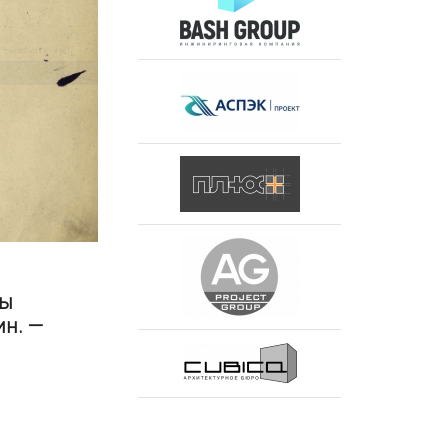
сы
ин. —