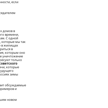
нности, если
дседателем
ых домов в
ого времени,
ам. С одной
, которые мы так
р в жилищах
риться в
ния, которым оно
ое уничтожение
ересуют только
советского
ачи, которые
 будущего
уссиях зимы
авит обсуждаемые
примеров и
нашем новом