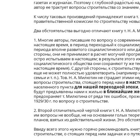
газетах и журналах. Поэтому с глубокой радостью на
автор ее трактует вопросы строительства со знанием 
К числу таковых произведений принадлежит книга т. 
правительственной комиссии по строительству новы
Два обстоятельства выгодно отличают книгу т. Н. А.
1. Многие авторы, писавшие по вопросу о современн
настоящее время, в период переходный к социализму
периода вполне развитого социалистического или да
стороны, они не принимают в расчет могучий прогре
остро испытываем в настоящем; в результате этого 
социалистического общества они сохраняют ту же те
настоящее время). С другой стороны, к строительст
еще не может полностью удовлетворить (например 
семьи и т. п.). Тов. Н. А. Милютин не страдает этим
вопросы строительства, стоящего перед нами
в нас
населенного пункта
для нашей переходной эпохи
будут предъявлены нами к жилью
в ближайшие же
предохраняет т. Милютина от ряда тех ошибок, прож
1929/30 г. по вопросу о строительстве.
2. Второй отличительной чертой книги т. Н. А. Милю
им вопросы не вообще, не на основании голых теоре
планов, взятых из действительной жизни. Это обстоя
Ввиду всего этого нужно горячо рекомендовать книг
строительстве, о стоящих перед ним задачах и о пут