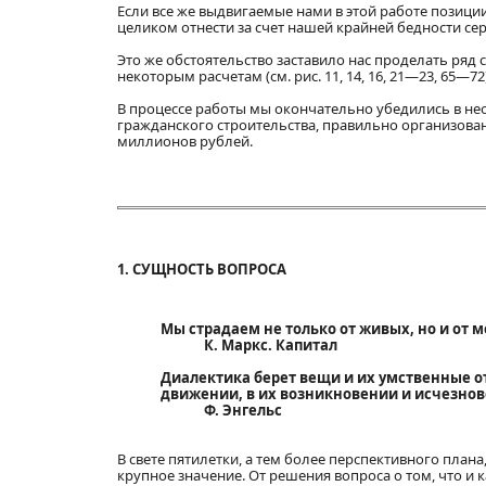
Если все же выдвигаемые нами в этой работе позици
целиком отнести за счет нашей крайней бедности се
Это же обстоятельство заставило нас проделать ряд
некоторым расчетам (см. рис. 11, 14, 16, 21—23, 65—72)
В процессе работы мы окончательно убедились в не
гражданского строительства, правильно организова
миллионов рублей.
1. СУЩНОСТЬ ВОПРОСА
Мы страдаем не только от живых, но и от 
К. Маркс. Капитал
Диалектика берет вещи и их умственные от
движении, в их возникновении и исчезнов
Ф. Энгельс
В свете пятилетки, а тем более перспективного пла
крупное значение. От решения вопроса о том, что и 