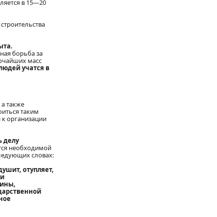
ляется в 15—20
 строительства
ыта.
ная борьба за
рочайших масс
людей учатся в
 а также
оиться таким
 к организации
ь делу
ется необходимой
ледующих словах:
ушит, отупляет,
ти
ины,
ударственной
ное