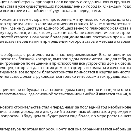
ция нашей страны приводит нас к вопросу о создании новых крупн
ительства в уже существующих промышленных городах. С каждым годо
 все острее и настойчивее будут вставать перед нами.
можем итти теми старыми, проторенными путями, по которым шло ст
ор строительство в капиталистических странах. Мы не можем вести с
ам, где не существует единого общественного планового хозяйства,
у вздумается, и так, как ему захочется. Наше социалистическое строи
епостей старого. Возможно более
рациональная
постройка промыш
рая встает перед нами и при решении которой старые методы и старые
тарые образцы строительства для нас неприемлемыми. В капиталистич
ресах тех богачей, которые, выстроив дом исключительно для себя, 
ьей громадное помещение и приспособляя все устройство дома к свои
ельцев, которые сдают в этих домах квартиры и комнаты и жестоко э
ртирантов, все вопросы благоустройства приносятся в жертву алчности
оительстве должны руководиться только интересами тех трудящихся,
ации жизни побуждает нас строить дома совершенно иначе, чем они с
италистических, где основной хозяйственной ячейкой является семья, 
ы нового строительства стали перед нами за последний год необыкнове
ались в ряде докладов и дискуссий в различных обществах и учреждени
вопросам. В будущем он будет расти еще более, по мере роста нашего
 литература по этому вопросу. Почти вся она ограничивается небольш