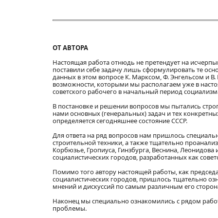
ОТ АВТОРА
Настоящая работа отнюдь не претендует на исчерпы
поставили себе задачу лишь сформулировать те осно
данных в этом вопросе К. Марксом, Ф. Энгельсом и 
возможности, которыми мы располагаем уже в настоя
советского рабочего в начальный период социализм
В постановке и решении вопросов мы пытались строг
нами основных (генеральных) задач и тех конкретн
определяется сегодняшнее состояние СССР.
Для ответа на ряд вопросов нам пришлось специаль
строительной техники, а также тщательно проанализ
Корбюзье, Гропиуса, Гинзбурга, Веснина, Леонидова 
социалистических городов, разработанных как совет
Помимо того автору настоящей работы, как председ
социалистических городов, пришлось тщательно озна
мнений и дискуссий по самым различным его сторон
Наконец мы специально ознакомились с рядом работ
проблемы.