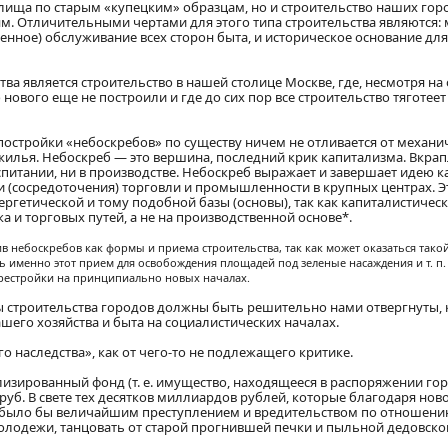
ища по старым «купецким» образцам, но и строительство наших горо
м. Отличительными чертами для этого типа строительства являются:
енное) обслуживание всех сторон быта, и историческое основание дл
а является строительство в нашей столице Москве, где, несмотря н
ового еще не построили и где до сих пор все строительство тяготеет к
 постройки «небоскребов» по существу ничем не отливается от механи
илья. Небоскреб — это вершина, последний крик капитализма. Вкра
оспитании, ни в производстве. Небоскреб выражает и завершает идею 
 (сосредоточения) торговли и промышленности в крупных центрах. Э
ергетической и тому подобной базы (основы), так как капиталистичес
 и торговых путей, а не на производственной основе*.
 небоскребов как формы и приема строительства, так как может оказаться такой
 именно этот прием для освобождения площадей под зеленые насаждения и т. п
перестройки на принципиально новых началах.
ы строительства городов должны быть решительно нами отвергнуты, к
шего хозяйства и быта на социалистических началах.
 наследства», как от чего-то не подлежащего критике.
лизированный фонд (т. е. имущество, находящееся в распоряжении го
. руб. В свете тех десятков миллиардов рублей, которые благодаря нов
т, было бы величайшим преступлением и вредительством по отношени
лодежи, танцовать от старой прогнившей печки и пыльной дедовской