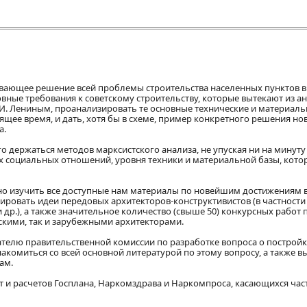
вающее решение всей проблемы строительства населенных пунктов в
вные требования к советскому строительству, которые вытекают из ан
В. И. Лениным, проанализировать те основные технические и материал
щее время, и дать, хотя бы в схеме, пример конкретного решения но
а.
о держаться методов марксистского анализа, не упуская ни на минут
ых социальных отношений, уровня техники и материальной базы, кот
но изучить все доступные нам материалы по новейшим достижениям в
ировать идеи передовых архитекторов-конструктивистов (в частности
и др.), а также значительное количество (свыше 50) конкурсных работ 
скими, так и зарубежными архитекторами.
ателю правительственной комиссии по разработке вопроса о построй
комиться со всей основной литературой по этому вопросу, а также 
ам.
 и расчетов Госплана, Наркомздрава и Наркомпроса, касающихся час