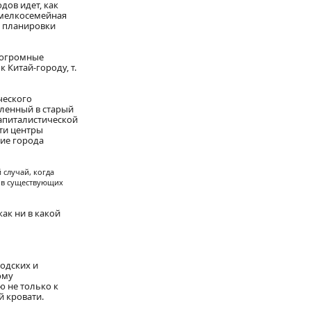
дов идет, как
 мелкосемейная
я планировки
а огромные
 Китай-городу, т.
ческого
пленный в старый
капиталистической
ти центры
кие города
 случай, когда
. в существующих
ак ни в какой
родских и
ому
ю не только к
 кровати.