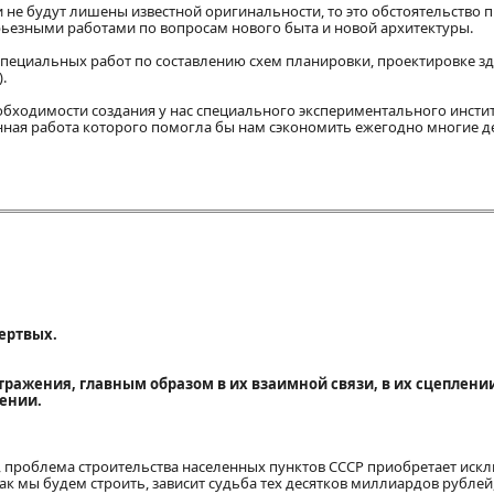
и не будут лишены известной оригинальности, то это обстоятельство 
рьезными работами по вопросам нового быта и новой архитектуры.
 специальных работ по составлению схем планировки, проектировке з
.
обходимости создания у нас специального экспериментального инсти
нная работа которого помогла бы нам сэкономить ежегодно многие д
мертвых.
ражения, главным образом в их взаимной связи, в их сцеплении
ении.
на, проблема строительства населенных пунктов СССР приобретает ис
как мы будем строить, зависит судьба тех десятков миллиардов рублей