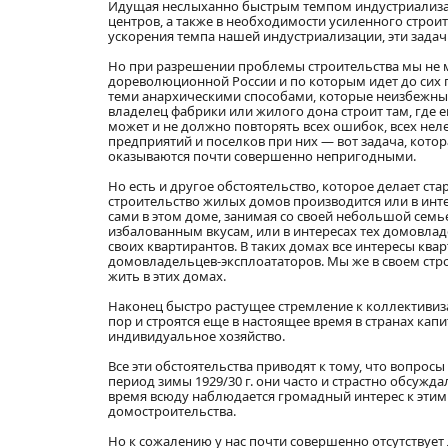
Идущая неслыханно быстрым темпом индустриализа
центров, а также в необходимости усиленного стро
ускорения темпа нашей индустриализации, эти задачи
Но при разрешении проблемы строительства мы не 
дореволюционной России и по которым идет до сих п
теми анархическими способами, которые неизбежны т
владелец фабрики или жилого дона строит там, где ем
может и не должно повторять всех ошибок, всех нел
предприятий и поселков при них — вот задача, кото
оказываются почти совершенно непригодными.
Но есть и другое обстоятельство, которое делает с
строительство жилых домов производится или в инте
сами в этом доме, занимая со своей небольшой сем
избалованным вкусам, или в интересах тех домовлад
своих квартирантов. В таких домах все интересы ква
домовладельцев-эксплоататоров. Мы же в своем стр
жить в этих домах.
Наконец быстро растущее стремление к коллективиз
пор и строятся еще в настоящее время в странах кап
индивидуальное хозяйство.
Все эти обстоятельства приводят к тому, что вопрос
период зимы 1929/30 г. они часто и страстно обсужд
время всюду наблюдается громадный интерес к этим 
домостроительства.
Но к сожалению у нас почти совершенно отсутствует