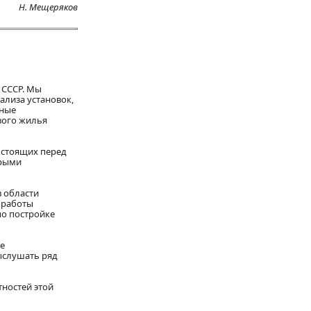
Н. Мещеряков
 СССР. Мы
ализа установок,
ьные
вого жилья
у стоящих перед
орыми
 области
 работы
по постройке
ке
выслушать ряд
тностей этой