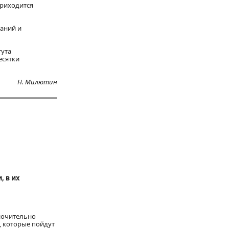
приходится
даний и
тута
есятки
Н. Милютин
, в их
ключительно
, которые пойдут