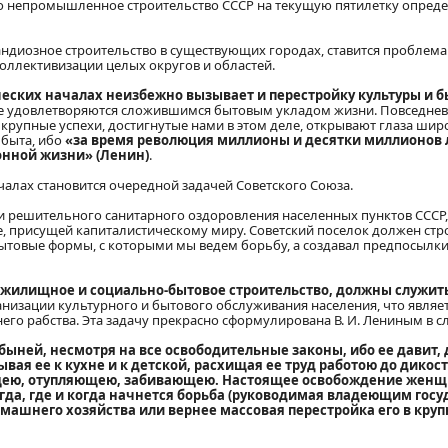
дно непромышленное строительство СССР на текущую пятилетку опреде
андиозное строительство в существующих городах, ставится проблема
оллективизации целых округов и областей.
еских началах неизбежно вызывает и перестройку культуры и б
не удовлетворяются сложившимся бытовым укладом жизни. Повседнев
 крупные успехи, достигнутые нами в этом деле, открывают глаза ши
 быта, ибо
«за время революция миллионы и десятки миллионов 
онной жизни» (Ленин)
.
чалах становится очередной задачей Советского Союза.
а и решительного санитарного оздоровления населенных пунктов СССР,
е, присущей капиталистическому миру. Советский поселок должен стр
бытовые формы, с которыми мы ведем борьбу, а создавал предпосылки
 жилищное и социально-бытовое строительство, должны служит
рганизации культурного и бытового обслуживания населения, что явля
 рабства. Эта задачу прекрасно сформулирована В. И. Лениным в с
ей, несмотря на все освободительные законы, ибо ее давит, д
ая ее к кухне и к детской, расхищая ее труд работою до дикос
щею, отупляющею, забивающею. Настоящее освобождение женщ
гда, где и когда начнется борьба (руководимая владеющим гос
омашнего хозяйства или вернее массовая перестройка его в круп