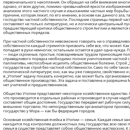
первоначального накопления. Он обращал на себя внимание многи
однако, от всех других, помимо чрезвычайной яркости изображения,
анализом этого частного случая и изысканием частных мер борьбы с
причине, которая лежит, по его мнению, в основе как данного зла, 
господство частной собственности. Последние страницы первой час
составляют не только литературно, но и логически центральный пун
предшествующей критики общественного строя Англии и являютс
общественных порядков.
При частной собственности невозможно говорить ни о справедливо
собственности каждый стремится присвоить себе все, что может. Ка
попадает в руки немногих; остальным остается в удел одна нужда
— люди скромные, простые, повседневным трудом приносящие польз
справедливого порядка необходимо полное уничтожение частной с
паллиативы, неспособные исцелить общественные болезни. Строй „
государств как строй без частной собственности. Само по себе тако
политической литературе; оно, как мы уже говорили, свойственно и
в „Утопии“ задачу показать конкретно, как может быть организовано
общественное производство. Эта задача и поставлена и разрешена 
нет учителей и предшественников.
Общество Утопии представляет некоторое хозяйственное единство. Ве
что производится в отдельных районах и производит в случае надо
составляет общее достояние. Государство передвигает рабочую силу
внешнюю торговлю. Но непосредственным организатором производст
государство у Мора — как бы федерация городов.
Основная хозяйственная ячейка в Утопии — семья. Каждая семья з
находится под контролем должностных лиц государства; всю свою п
семья в существе представляет собою общественную мастерскую. К э