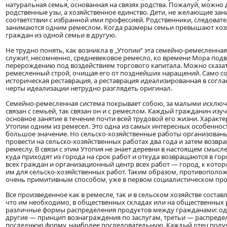
натуральная семья, основанная на связях родства. Пожалуй, можно
родственные узы, а хозяйственное единство. Дети, не желающие зан
соответствии с избранной ими профессией. Родственники, следовате
занимаются одним ремеслом. Когда размеры семьи превышают хозя
граждан из одной семьи в другую.
Не трудно понять, как возникла в „Утопии“ эта семейно-ремесленн
служит, несомненно, средневековое ремесло, ко времени Мора подв
перерождению под воздействием торгового капитала. Можно сказать,
ремесленный строй, очищая его от позднейших наращений. Само соб
историческая реставрация, а реставрация идеализированная в соглас
черты идеализации нетрудно разглядеть оригинал.
Семейно-ремесленная система покрывает собою, за малыми исключе
связан с семьей, так связан он и с ремеслом. Каждый гражданин изу
основное занятие в течение почти всей трудовой его жизни. Характе
Утопии одним из ремесел. Это одна из самых интересных особеннос
большое значение. Но сельско-хозяйственные работы организован
провести на сельско-хозяйственных работах два года и затем возв
ремеслу. В связи с этим Утопия не знает деревни в настоящем смысл
куда приходят из города на срок работ и откуда возвращаются в гор
всех граждан и организационный центр всех работ — город, к кото
им для сельско-хозяйственных работ. Таким образом, противополож
очень примитивным способом, уже в первом социалистическом про
Все произведенное как в ремесле, так и в сельском хозяйстве состав
что им необходимо, в общественных складах или на общественных
различные формы распределения продуктов между гражданами: од
другие — принцип вознаграждения по заслугам, третьи — распредел
последнюю форму, наиболее последовательную. Каждый отец получа