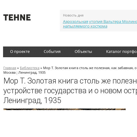
Новость дня
Аэрозольная утопия Вальтера Молин
напыляемого костюма
О проекте
События
Объекты
Каталог портф
Главная
»
Библиотека
» Мор Т. Золотая книга столь же полезная, как забавная,
Москва ; Ленинград, 1935
Мор Т. Золотая книга столь же полез
устройстве государства и о новом ост
Ленинград, 1935