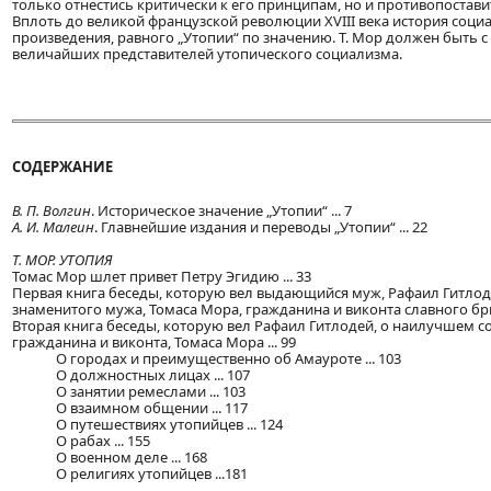
только отнестись критически к его принципам, но и противопостав
Вплоть до великой французской революции XVIII века история соци
произведения, равного „Утопии“ по значению. Т. Мор должен быть
величайших представителей утопического социализма.
СОДЕРЖАНИЕ
В. П. Волгин
. Историческое значение „Утопии“ ... 7
А. И. Малеин
. Главнейшие издания и переводы „Утопии“ ... 22
Т. МОР. УТОПИЯ
Томас Мор шлет привет Петру Эгидию ... 33
Первая книга беседы, которую вел выдающийся муж, Рафаил Гитлоде
знаменитого мужа, Томаса Мора, гражданина и виконта славного бри
Вторая книга беседы, которую вел Рафаил Гитлодей, о наилучшем с
гражданина и виконта, Томаса Мора ... 99
О городах и преимущественно об Амауроте ... 103
О должностных лицах ... 107
О занятии ремеслами ... 103
О взаимном общении ... 117
О путешествиях утопийцев ... 124
О рабах ... 155
О военном деле ... 168
О религиях утопийцев ...181