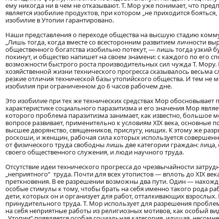
ему никогда ни в чем не отказывают. Т. Мор уже понимает, что пре
является изобилие продуктов, при котором „не приходится бояться, 
изобилие в Утопии гарантировано.
Наши представления о переходе общества на высшую стадию комму
„Лишь тогда, когда вместе со всесторонним развитием личности вы
общественного богатства изобильно потекут, — лишь тогда узкий 
покинут, и общество напишет на своем знамени: с каждого по его с
возможности быстрого роста производительных сил чужда Т. Мору. На
хозяйственной жизни технического прогресса сказывалось весьма сл
резкие отличия технической базы утопийского общества. И тем не 
изобилия при ограниченном до 6 часов рабочем дне.
Это изобилие при тех же технических средствах Мор обосновывает п
характеристике социального паразитизма и его значения Мор явля
которого проблема паразитизма занимает, как известно, большое ме
вопросе развивает, применительно к условиям XIX века, основные 
высшее дворянство, священников, прислугу, нищих. К этому же разря
роскоши, и женщин, рабочая сила которых используется совершенно
от физического труда свободны лишь две категории граждан: лица
своего общественного служения, и люди научного труда.
Отсутствие идеи технического прогресса до чрезвычайности затру
„неприятного“ труда. Почти для всех утопистов — вплоть до XIX ве
преткновения. В ее разрешении возможны два пути. Один — нахожд
особые стимулы к тому, чтобы брать на себя именно такого рода р
дети, которых он и организует для работ, отталкивающих взрослых.
принудительного труда. Т. Мор использует для разрешения проблем
на себя неприятные работы из религиозных мотивов, как особый вид
„Утопии“ появляется особая социальная категория, идущая, несомн