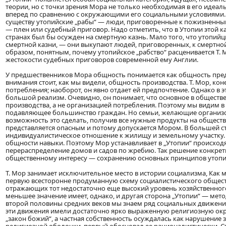
теории, но с точки зрения Мора не только необходимая в его идеа
вперед по сравнению с окружающими его социальными условиями. Эт
существу утопийские „рабы“ — люди, приговоренные к пожизненн
— плен или судебный приговор. Надо отметить, что в Утопии этой ка
странах был бы осужден на смертную казнь. Мало того, что утопи
смертной казни, — они выкупают людей, приговоренных, к смертной 
образом, понятным, почему утопийское „рабство“ расценивается Т
жестокости судебных приговоров современной ему Англии.
У предшественников Мора общность понимается как общность пред
внимания стоит, как мы видели, общность производства. Т. Мор, ко
потребления; наоборот, он явно отдает ей предпочтение. Однако в
большой реализм. Очевидно, он понимает, что основное в общест
производства, а не организацией потребления. Поэтому мы видим 
подавляющее большинство граждан. Но семьи, желающие организо
возможность это сделать, получив все нужные продукты на общест
представляется опасным и потому допускается Мором. В большей 
индивидуалистическое отношение к жилищу и земельному участку. З
общности навыки. Поэтому Мор устанавливает в „Утопии“ происход
перераспределение домов и садов по жребию. Так решение конкре
общественному интересу — сохранению основных принципов утопи
Т. Мор занимает исключительное место в истории социализма, Ка
первую всесторонне продуманную схему социалистического общества
отражающих тот недостаточно еще высокий уровень хозяйственного 
меньшее значение имеет, однако, и другая сторона „Утопии“ — мет
второй половины средних веков мы знаем ряд социальных движений
эти движения имели достаточно ярко выраженную религиозную окр
„закон божий“, а частная собственность осуждалась как нарушение з