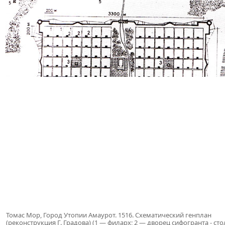
Томас Мор, Город Утопии Амаурот. 1516. Схематический генплан
(реконструкция Г. Градова) (1 — филарх; 2 — дворец сифогранта - сто