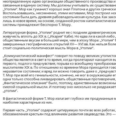
неопределенную идею организации общественного производства и т.
связанные в единую систему. Мы должны учитывать их существован
„Утопии“. Мор как гуманист хорошо знал Платона и других гречески
Воспользовавшись, несомненно, этими мотивами, Мор построил нов
состоянии была дать древняя рабовладельческая культура. Как зак
лишь в новое время, на основе, созданной ростом капиталистическ
системы принадлежит бесспорно Т. Мору.
Литературная форма „Утопии“ роднит ее с поздним древнегречески
живучесть вплоть до XIX в. („Икария“ Кабе). Но едва ли в какой-ли
общественным вкусам в большей мере, чем в эпоху Мора: „Утопия“ 
завершенных географических открытий XV— XVI вв. Как нельзя боле
стоит социально-политическая мысль Мора в „Утопии“.
„Коммунистический манифест“ говорит по поводу великих утопистов
общества является в свет в то время, когда пролетариат находится ещ
первого, подлого предчувствия, порыва ко всеобщему преобразов
мыслителям XIX в. По отношению ко времени Мора приходится говор
неразвитом состоянии; и вряд ли можно говорить даже о „предчув
Т. Мор при всей его гениальности, конечно, не мог в окружающем 
одна только способна ликвидировать общественные противоречия,
„Фантастическое описание“ было, поэтому, единственным возможны
смелой социальной мысли. И поэтому оно нисколько не раздражает
„утопии“.
В фантастической форме Т. Мор излагает глубоко им продуманные 
наиболее характерные из них.
Первая часть „Утопии” содержит цитируемую почти во всех работах,
обезземеления крестьян под влиянием развития овцеводства. Это —