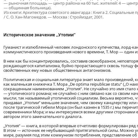
— рыночная площадь — центр района на 60 тыс. жителей: 4 — центр 
— общинная больница).
Из книги: Архитектура советского авангарда : Книга 2. Социальные
/ С. О. Хан-Магомедов. — Москва : Стройиздат, 2001.
Историческое значение „Утопии“
Гуманист и излюбленный человек лондонского купечества, лорд-ка
коммунистического произведения нового времени, Т. Мор — один и
В нем как бы концентрировались, составив своеобразное, неповторя
рождающегося капитализма, буйно прорастающего сквозь толщу фе
свойственных ему новых общественных антагонизмов.
Политическая и социальная литература знает мало произведений, к
как маленькая книжечка Т. Мора „De optima reipublicae statu“ („О н
сокращенным наименованием „Утопия“. Не случайно это имя стал
— утопического романа; не случайно с ним связано как со своим 
мысли, так называемый утопический социализм. Весьма вероятно, чт
придавал „Утопии“ меньшее значение, чем своему канцлерству или с
после трагической гибели Мора (он был казнен в 1535 г.) мы переч
современники Мора; и мы интересуемся всеми другими сторонами е
автором этого замечательного диалога.
„Утопия“ — книга, в которой впервые отчетливо формулирован ряд
В этом — источник ее неубывающей притягательной силы. Можно у
мире, разумея под этим коммунизм потребления, представление об 