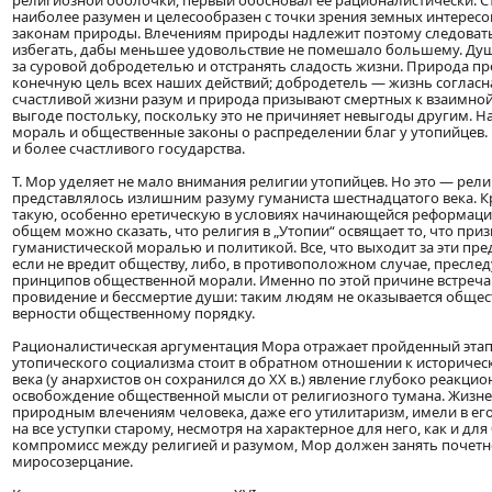
религиозной оболочки, первый обосновал ее рационалистически. С
наиболее разумен и целесообразен с точки зрения земных интерес
законам природы. Влечениям природы надлежит поэтому следовать,
избегать, дабы меньшее удовольствие не помешало большему. Душа
за суровой добродетелью и отстранять сладость жизни. Природа пре
конечную цель всех наших действий; добродетель — жизнь согласн
счастливой жизни разум и природа призывают смертных к взаимно
выгоде постольку, поскольку это не причиняет невыгоды другим. Н
мораль и общественные законы о распределении благ у утопийцев. Е
и более счастливого государства.
Т. Мор уделяет не мало внимания религии утопийцев. Но это — рел
представлялось излишним разуму гуманиста шестнадцатого века. Кр
такую, особенно еретическую в условиях начинающейся реформации
общем можно сказать, что религия в „Утопии“ освящает то, что п
гуманистической моралью и политикой. Все, что выходит за эти пр
если не вредит обществу, либо, в противоположном случае, преследу
принципов общественной морали. Именно по этой причине встречают
провидение и бессмертие души: таким людям не оказывается обще
верности общественному порядку.
Рационалистическая аргументация Мора отражает пройденный этап 
утопического социализма стоит в обратном отношении к историческ
века (у анархистов он сохранился до XX в.) явление глубоко реакци
освобождение общественной мысли от религиозного тумана. Жизн
природным влечениям человека, даже его утилитаризм, имели в ег
на все уступки старому, несмотря на характерное для него, как и д
компромисс между религией и разумом, Мор должен занять почетное
миросозерцание.