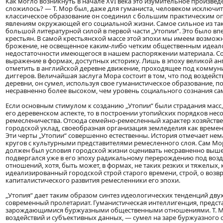
Как могло возникнуть в начале XVI века это изумительное произв
сложилось? — Т. Мор был, даже для гуманиста, человеком исключи
классическое образование он соединил с большим практическим о
явлениям окружающей его социальной жизни. Самое сильное из так
большой литературной силой в первой части „Утопии“. Это было вп
крестьян. В самой крестьянской массе этой эпохи мы имеем возмож
брожение, не освещенное каким-либо четким общественным идеалом
недостаточности имеющегося в нашем распоряжении материала. Соц
выражение в формах, доступных историку. Лишь в эпоху великой ан
отметить в английской деревне движение, проходящее под коммун
диггеров. Величайшая заслуга Мора состоит в том, что под воздейс
деревни, он сумел, используя свое гуманистическое образование, п
несравненно более высоком, чем уровень социального сознания са
Если основным стимулом к созданию „Утопии“ были страдания масс
его деревенском аспекте, то в построении утопийских порядков н
ремесленичества. Отсюда семейно-ремесленный характер хозяйствен
городской уклад, своеобразная организация земледелия как временн
Эти черты „Утопии“ совершенно естественны. История отмечает нем
кругов с культурными представителями ремесленного слоя. Сам Мо
должен был условия городской жизни оценивать несравненно выше 
подвергался уже в его эпоху радикальному перерождению под возд
отношений, хотя, быть может, в формах, не таких резких и тяжелых, 
идеализированный городской строй старого времени, строй, о воз
капиталистического развития ремесленники его эпохи.
„Утопия“ дает таким образом синтез идеологических тенденций дву
современный пролетариат. Гуманистическая интеллигенция, предста
зарождающимися буржуазными общественными отношениями. Т. Мо
воздействий и субъективных данных, — сумел на заре буржуазного о