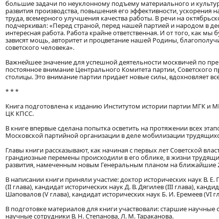
большие задачи по неуклонному подъему материального и культур
развития производства, повышения его эффективности, ускорения н
труда, всемерного улучшения качества работы. В речи на октябрьск
подчеркивал: «Перед страной, перед нашей партией и народом в де
интересная работа. Работа крайне ответственная. И от того, как м
зависят мощь, авторитет и процветание нашей Родины, благополучи
советского человека».
Важнейшее значение для успешной деятельности москвичей по пр
постоянное внимание Центрального Комитета партии, Советского пр
столицы. Это внимание партии придает новые силы, вдохновляет в
* * *
Книга подготовлена к изданию Институтом истории партии МГК и 
ЦК КПСС.
В книге впервые сделана попытка осветить на протяжении всех эта
Московской партийной организации в деле мобилизации трудящихся
Главы книги рассказывают, как начиная с первых лет Советской вла
грандиозные перемены происходили в его облике, в жизни трудящи
развития, намеченным новым Генеральным планом на ближайшие 2
В написании книги приняли участие: доктор исторических наук В. Е. П
(II глава), кандидат исторических наук Д. В. Дягилев (III глава), канди
Шаповалов (V глава), кандидат исторических наук Б. И. Еремеев (VI гл
В подготовке материалов для книги участвовали: старшие научные с
научные сотрудники В. Н. Степанова, Л. М. Тараканова.