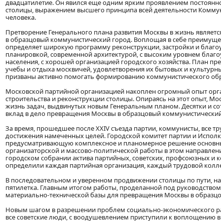
двадцатилетие. Он явился еще одним ярким проявлением постоянно
столицы, выражением высшего принципа всей деятельности Коммуни
человека.
Претворение Генерального плана развития Москвы в жизнь являетс
в образцовый коммунистический город. Воплощая в себе преимущес
определяет широкую программу реконструкции, застройки и благоу
планировкой, современной архитектурой, с высоким уровнем благо
населения, с хорошей организацией городского хозяйства. План пр
учебы и отдыха москвичей, удовлетворения их бытовых и культурны
призваны активно помогать формированию коммунистического обр
Московской партийной организацией накоплен огромный опыт орган
строительства и реконструкции столицы. Опираясь на этот опыт, М
жизнь задач, выдвинутых новым Генеральным планом. Десятки и со
вклад в дело превращения Москвы в образцовый коммунистический
За время, прошедшее после XXIV съезда партии, коммунисты, все 
достижения намеченных целей. Городской комитет партии и Испол
предусматривающую комплексное и планомерное решение основны
организаторской и массово-политической работы в этом направле
городском собрании актива партийных, советских, профсоюзных и 
определили каждая партийная организация, каждый трудовой колле
В последовательном и уверенном продвижении столицы по пути, на
пятилетка. Главным итогом работы, проделанной под руководством
материально-технической базы для превращения Москвы в образц
Новым шагом в разрешении проблем социально-экономического разв
все советские люди, с воодушевлением приступили к воплощению в