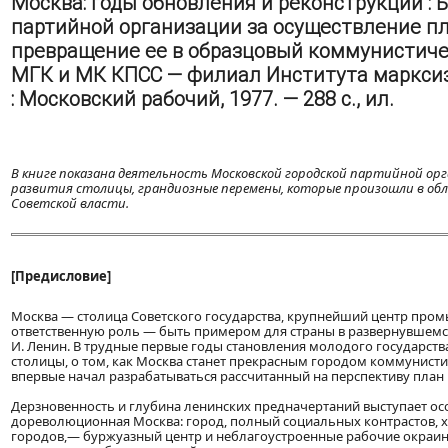
Москва: годы обновления и реконструкции : 
партийной организации за осуществление п
превращение ее в образцовый коммунистичес
МГК и МК КПСС — филиал Института маркси
: Московский рабочий, 1977. — 288 с., ил.
В книге показана деятельность Московской городской партийной ор
развития столицы, грандиозные перемены, которые произошли в обли
Советской власти.
[Предисловие]
Москва — столица Советского государства, крупнейший центр промы
ответственную роль — быть примером для страны в развернувшем
И. Ленин. В трудные первые годы становления молодого государства
столицы, о том, как Москва станет прекрасным городом коммунис
впервые начал разрабатываться рассчитанный на перспективу план 
Дерзновенность и глубина ленинских предначертаний выступает осо
дореволюционная Москва: город, полный социальных контрастов, 
городов,— буржуазный центр и неблагоустроенные рабочие окраи