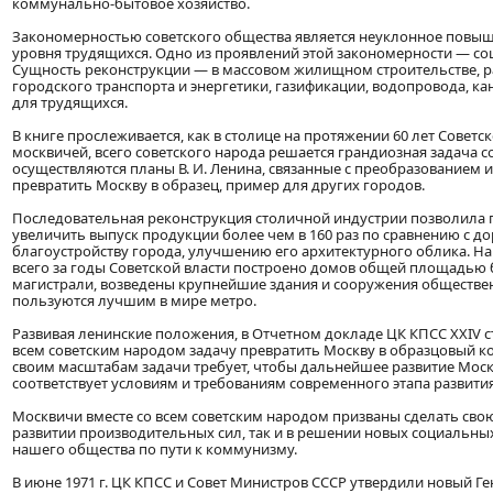
коммунально-бытовое хозяйство.
Закономерностью советского общества является неуклонное повыш
уровня трудящихся. Одно из проявлений этой закономерности — соц
Сущность реконструкции — в массовом жилищном строительстве, р
городского транспорта и энергетики, газификации, водопровода, ка
для трудящихся.
В книге прослеживается, как в столице на протяжении 60 лет Совет
москвичей, всего советского народа решается грандиозная задача 
осуществляются планы В. И. Ленина, связанные с преобразованием 
превратить Москву в образец, пример для других городов.
Последовательная реконструкция столичной индустрии позволила п
увеличить выпуск продукции более чем в 160 раз по сравнению с 
благоустройству города, улучшению его архитектурного облика. Н
всего за годы Советской власти построено домов общей площадью 
магистрали, возведены крупнейшие здания и сооружения обществе
пользуются лучшим в мире метро.
Развивая ленинские положения, в Отчетном докладе ЦК КПСС XXIV с
всем советским народом задачу превратить Москву в образцовый к
своим масштабам задачи требует, чтобы дальнейшее развитие Моск
соответствует условиям и требованиям современного этапа развития
Москвичи вместе со всем советским народом призваны сделать свою
развитии производительных сил, так и в решении новых социальн
нашего общества по пути к коммунизму.
В июне 1971 г. ЦК КПСС и Совет Министров СССР утвердили новый Г