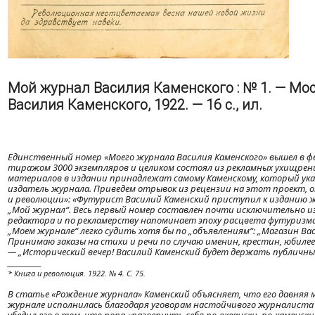
Мой журнал Василия Каменского : № 1. — Мос
Василия Каменского, 1922. — 16 с., ил.
Единственный номер «Моего журнала Василия Каменского» вышел в фе
тиражом 3000 экземпляров и целиком состоял из рекламных ухищре
материалов в издании принадлежат самому Каменскому, который ука
издатель журнала. Приведем отрывок из рецензии на этот проект, о
и революции»: «Футурист Василий Каменский приступил к изданию 
„Мой журнал“. Весь первый номер составлен почти исключительно и
редактора и по рекламерству напоминает эпоху расцвета футуризма
„Моем журнале“ легко судить хотя бы по „объявлениям“: „Магазин Ва
Принимаю заказы на стихи и речи по случаю именин, крестин, юбилеев,
— „Исторический вечер! Василий Каменский будет держать публичный
____________
* Книга и революция. 1922. № 4. С. 75.
В статье «Рождение журнала» Каменский объясняет, что его давняя 
журнале исполнилась благодаря уговорам настойчивого журналиста 