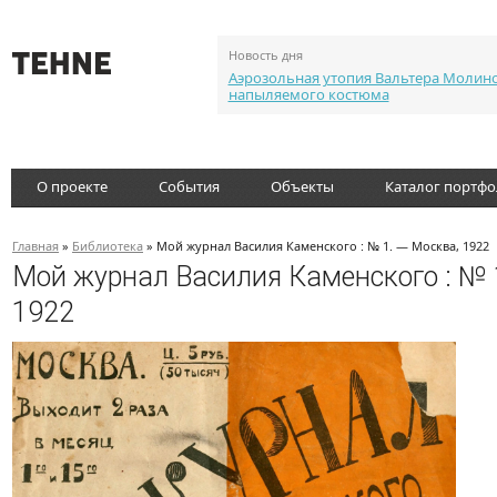
Новость дня
Аэрозольная утопия Вальтера Молин
напыляемого костюма
О проекте
События
Объекты
Каталог портф
Главная
»
Библиотека
» Мой журнал Василия Каменского : № 1. — Москва, 1922
Мой журнал Василия Каменского : № 
1922