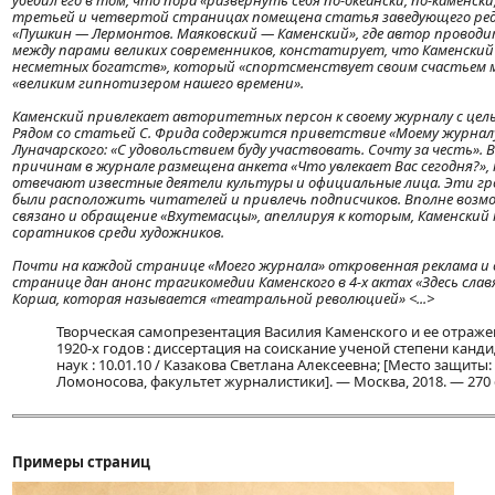
убедил его в том, что пора «развернуть себя по-океански, по-каменски
третьей и четвертой страницах помещена статья заведующего ред
«Пушкин — Лермонтов. Маяковский — Каменский», где автор проводи
между парами великих современников, констатирует, что Каменский
несметных богатств», который «спортсменствует своим счастьем 
«великим гипнотизером нашего времени».
Каменский привлекает авторитетных персон к своему журналу с цел
Рядом со статьей С. Фрида содержится приветствие «Моему журналу»
Луначарского: «С удовольствием буду участвовать. Сочту за честь». 
причинам в журнале размещена анкета «Что увлекает Вас сегодня?»,
отвечают известные деятели культуры и официальные лица. Эти г
были расположить читателей и привлечь подписчиков. Вполне возмо
связано и обращение «Вхутемасцы», апеллируя к которым, Каменский
соратников среди художников.
Почти на каждой странице «Моего журнала» откровенная реклама и 
странице дан анонс трагикомедии Каменского в 4-х актах «Здесь сла
Корша, которая называется «театральной революцией» <...>
Творческая самопрезентация Василия Каменского и ее отраж
1920-х годов : диссертация на соискание ученой степени кан
наук : 10.01.10 / Казакова Светлана Алексеевна; [Место защиты:
Ломоносова, факультет журналистики]. — Москва, 2018. — 270 с.
Примеры страниц