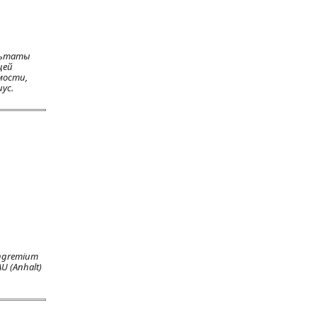
ультаты
щей
мости,
ус.
engremium
U (Anhalt)