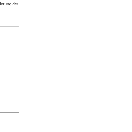
nderung der
n
e