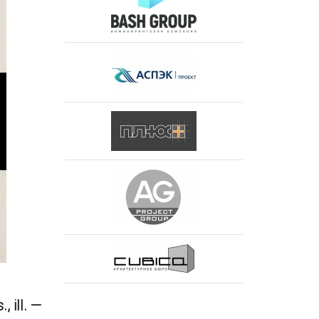
 ill. —