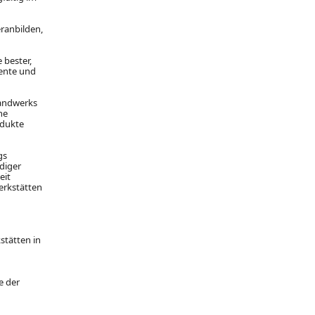
ranbilden,
 bester,
mente und
Handwerks
ne
odukte
gs
ndiger
eit
erkstätten
stätten in
e der