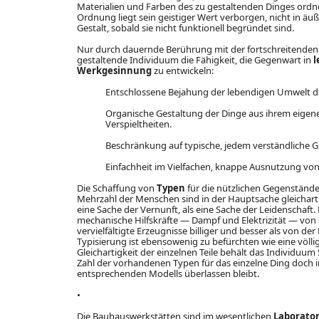
Materialien und Farben des zu gestaltenden Dinges ordnet
Ordnung liegt sein geistiger Wert verborgen, nicht in ä
Gestalt, sobald sie nicht funktionell begründet sind.
Nur durch dauernde Berührung mit der fortschreitenden 
gestaltende Individuum die Fähigkeit, die Gegenwart in
l
Werkgesinnung
zu entwickeln:
Entschlossene Bejahung der lebendigen Umwelt d
Organische Gestaltung der Dinge aus ihrem eig
Verspieltheiten.
Beschränkung auf typische, jedem verständliche 
Einfachheit im Vielfachen, knappe Ausnutzung von 
Die Schaffung von
Typen
für die nützlichen Gegenstände
Mehrzahl der Menschen sind in der Hauptsache gleichart
eine Sache der Vernunft, als eine Sache der Leidenschaft
mechanische Hilfskräfte — Dampf und Elektrizität — von 
vervielfältigte Erzeugnisse billiger und besser als von d
Typisierung ist ebensowenig zu befürchten wie eine völli
Gleichartigkeit der einzelnen Teile behält das Individuum
Zahl der vorhandenen Typen für das einzelne Ding doch 
entsprechenden Modells überlassen bleibt.
•
Die Bauhauswerkstätten sind im wesentlichen
Laborato