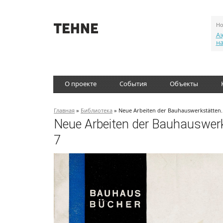
Но
Аэ
н
О проекте
События
Объекты
Главная
»
Библиотека
» Neue Arbeiten der Bauhauswerkstätten
Neue Arbeiten der Bauhauswer
7