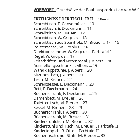
VORWORT:
Grundsätze der Bauhausproduktion von W. G
ERZEUGNISSE DER TISCHLEREI
... 10—38
Schreibtisch, E. Consemüller ... 10
Schreibtisch, E. Dieckmann ... 11
Schreibtisch, M. Breuer ... 12
Schreibtisch, W. Gropius ... 13
Schreibtisch aus Sperrholz, M. Breuer ... 14—15
Polstersessel, W. Gropius ... 16
Direktionszimmer, W. Gropius ... Farbtafel I
Regal, W. Gropius ... 17
Zeitschriften und Notenregal, J. Albers ... 18
Ausstellungsschrank, J. Albers ... 19
Wandklappstühle, J. Albers ... 20
Sitzungstisch, J. Albers ... 21
Tisch, M. Breuer ... 22
Schreibsessel, E. Dieckmann ... 23
Bett, E. Dieckmann ... 24
Bücherschrank, E. Dieckmann ... 25
Damenbett, M. Breuer ... 26
Toilettentisch, M. Breuer ... 27
Sessel, M. Breuer ... 28—29
Bücherschrank, J. Albers ... 30
Bücherschrank, M. Breuer ... 31
Kinderstühlchen, M. Breuer ... 32
Kinderstuhl und Tisch, M. Breuer ... Farbtafel II
Kinderteppich, B. Otte ... Farbtafel II
Küchentisch und -Stuhl, M. Breuer ... 33