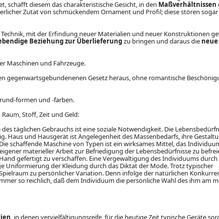
, schafft diesem das charakteristische Gesicht, in den
Maßverhältnissen
ußerlicher Zutat von schmückendem Ornament und Profil; diese stören sogar 
Technik, mit der Erfindung neuer Materialien und neuer Konstruktionen g
ebendige Beziehung zur Überlieferung
zu bringen und daraus die
neue
er Maschinen und Fahrzeuge.
enen gegenwartsgebundenenen Gesetz heraus, ohne romantische Beschöni
Grund-formen und -farben.
Raum, Stoff, Zeit und Geld:
 des täglichen Gebrauchs ist eine soziale Notwendigkeit. Die Lebensbedürfn
ig. Haus und Hausgerät ist Angelegenheit des Massenbedarfs, ihre Gestalt
. Die schaffende Maschine von Typen ist ein wirksames Mittel, das Individu
eigener materieller Arbeit zur Befriedigung der Lebensbedürfnisse zu befre
er Hand gefertigt zu verschaffen. Eine Vergewaltigung des Individuums durch
ge Uniformierung der Kleidung durch das Diktat der Mode. Trotz typischer
 Spielraum zu persönlicher Variation. Denn infolge der natürlichen Konkurren
immer so reichlich, daß dem Individuum die persönliche Wahl des ihm am m
rien
, in denen vervielfältigungsreife, für die heutige Zeit typische Geräte sor