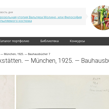
вость дня
розольная утопия Вальтера Молино, или Философия
апыляемого костюма
Каталог портфолио
Библиотека
Конкурсы
. — München, 1925. — Bauhausbücher 7
kstätten. — München, 1925. — Bauhausb