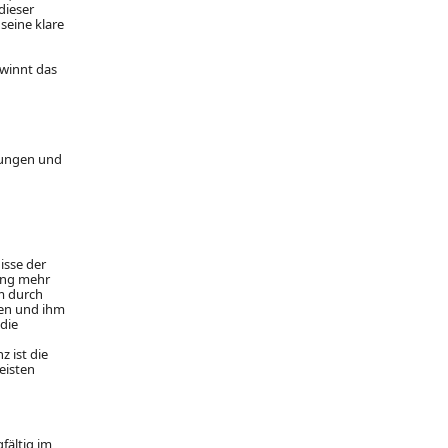
dieser
seine klare
ewinnt das
gungen und
isse der
ung mehr
um durch
ien und ihm
 die
z ist die
eisten
gfältig im