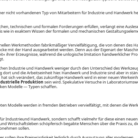
sher nicht vorhandenen Typ von Mitarbeitern für Industrie und Handwerk he
tlichen, technischen und formalen Forderungen erfüllen, verlangt eine Auslese
axis wie in exaktem Wissen der formalen und mechanischen Gestaltungsele
nellen Werkmethoden fabrikmäßiger Vervielfältigung, die von denen des 
ücke mit der Hand ausgearbeitet werden. Denn aus der Eigenart der Maschi
eit« ihrer Erzeugnisse, während die unlogische Imitation handwerklicher Pr
gt.
ischen Industrie und Handwerk weniger durch den Unterschied des Werkzeu
g dort und die Arbeitseinheit hier. Handwerk und Industrie sind aber in stä
at sich verändert, das zukünftige Handwerk wird in einer neuen Werkeinh
ndustrielle Produktion
sein wird. Spekulative Versuche in Laboratoriumsw
iken Modelle — Typen schaffen.
en Modelle werden in fremden Betrieben vervielfältigt, mit denen die Werk
ür Industrieund Handwerk, sondern schafft vielmehr für diese einen neuen
nd Wirtschaftsleben schöpferisch begabte Menschen über die Praxis zu, di
abnehmen sollen.
es sollen ihre Preiswürdigkeit lediglich durch Ausnutzung aller modernen