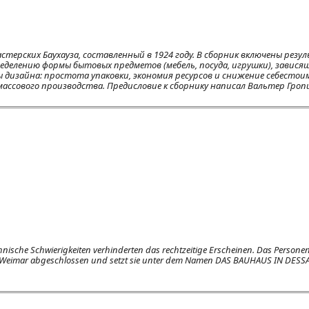
стерских Баухауза, составленный в 1924 году. В сборник включены рез
еделению формы бытовых предметов (мебель, посуда, игрушки), завися
дизайна: простота упаковки, экономия ресурсов и снижение себестои
ассового производства. Предисловие к сборнику написал Вальтер Гропи
ische Schwierigkeiten verhinderten das rechtzeitige Erscheinen. Das Person
 in Weimar abgeschlossen und setzt sie unter dem Namen DAS BAUHAUS IN DESSA