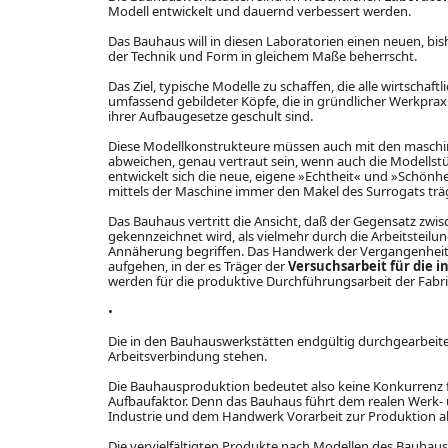
Modell entwickelt und dauernd verbessert werden.
Das Bauhaus will in diesen Laboratorien einen neuen, bi
der Technik und Form in gleichem Maße beherrscht.
Das Ziel, typische Modelle zu schaffen, die alle wirtschaf
umfassend gebildeter Köpfe, die in gründlicher Werkpr
ihrer Aufbaugesetze geschult sind.
Diese Modellkonstrukteure müssen auch mit den maschi
abweichen, genau vertraut sein, wenn auch die Modellst
entwickelt sich die neue, eigene »Echtheit« und »Schönh
mittels der Maschine immer den Makel des Surrogats trä
Das Bauhaus vertritt die Ansicht, daß der Gegensatz zw
gekennzeichnet wird, als vielmehr durch die Arbeitsteilun
Annäherung begriffen. Das Handwerk der Vergangenheit h
aufgehen, in der es Träger der
Versuchsarbeit für die i
werden für die produktive Durchführungsarbeit der Fabr
•
Die in den Bauhauswerkstätten endgültig durchgearbeitet
Arbeitsverbindung stehen.
Die Bauhausproduktion bedeutet also keine Konkurrenz f
Aufbaufaktor. Denn das Bauhaus führt dem realen Werk- u
Industrie und dem Handwerk Vorarbeit zur Produktion 
Die vervielfältigten Produkte nach Modellen des Bauhaus