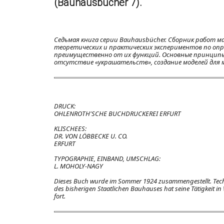
(Bauhausbücher 7).
Седьмая книга серии Bauhausbücher. Сборник работ ма
теоретических и практических экспериментов по опр
преимущественно от их функций. Основные принципы 
отсутствие «украшательств», создание моделей для м
DRUCK:
OHLENROTH'SCHE BUCHDRUCKEREI ERFURT
KLISCHEES:
DR. VON LÖBBECKE U. CO.
ERFURT
TYPOGRAPHIE, EINBAND, UMSCHLAG:
L. MOHOLY-NAGY
Dieses Buch wurde im Sommer 1924 zusammengestellt. Techn
des bisherigen Staatlichen Bauhauses hat seine Tätigkeit
fort.