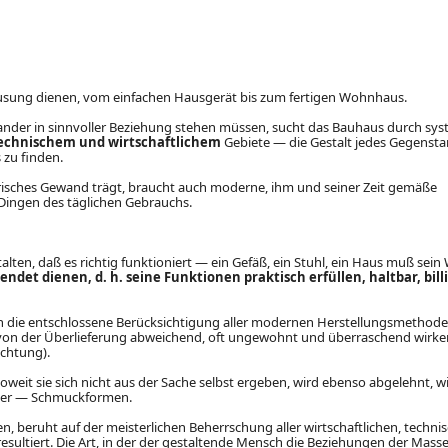
usung dienen, vom einfachen Hausgerät bis zum fertigen Wohnhaus.
der in sinnvoller Beziehung stehen müssen, sucht das Bauhaus durch sys
echnischem und wirtschaftlichem
Gebiete — die Gestalt jedes Gegenst
 zu finden.
risches Gewand trägt, braucht auch moderne, ihm und seiner Zeit gemäße
ingen des täglichen Gebrauchs.
alten, daß es richtig funktioniert — ein Gefäß, ein Stuhl, ein Haus muß sei
ndet dienen, d. h. seine Funktionen praktisch erfüllen, haltbar, bill
h die entschlossene Berücksichtigung aller modernen Herstellungsmethode
von der Überlieferung abweichend, oft ungewohnt und überraschend wirken
chtung).
eit sie sich nicht aus der Sache selbst ergeben, wird ebenso abgelehnt, wi
cher — Schmuckformen.
n, beruht auf der meisterlichen Beherrschung aller wirtschaftlichen, techn
ultiert. Die Art, in der der gestaltende Mensch die Beziehungen der Masse