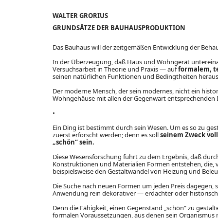
WALTER GRORIUS
GRUNDSÄTZE DER BAUHAUSPRODUKTION
Das Bauhaus will der zeitgemäßen Entwicklung der Beha
In der Überzeugung, daß Haus und Wohngerät untereinan
Versuchsarbeit in Theorie und Praxis — auf
formalem, t
seinen natürlichen Funktionen und Bedingtheiten heraus
Der moderne Mensch, der sein modernes, nicht ein histo
Wohngehäuse mit allen der Gegenwart entsprechenden D
•
Ein Ding ist bestimmt durch sein Wesen. Um es so zu gest
zuerst erforscht werden; denn es soll
seinem Zweck volle
„schön“ sein.
Diese Wesensforschung führt zu dem Ergebnis, daß durc
Konstruktionen und Materialien Formen entstehen, die, 
beispielsweise den Gestaltwandel von Heizung und Beleu
Die Suche nach neuen Formen um jeden Preis dagegen, sow
Anwendung rein dekorativer — erdachter oder historis
Denn die Fähigkeit, einen Gegenstand „schön“ zu gestalte
formalen Voraussetzungen, aus denen sein Organismus res