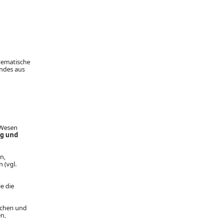
tematische
andes aus
n Wesen
ig und
n,
 (vgl.
e die
ischen und
n,